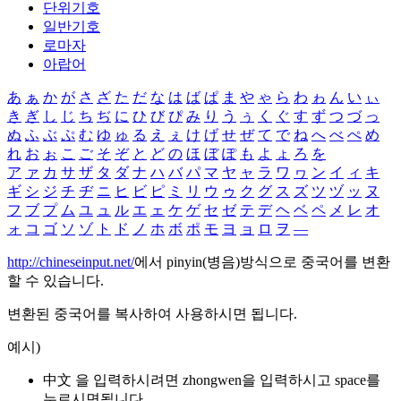
단위기호
일반기호
로마자
아랍어
あ
ぁ
か
が
さ
ざ
た
だ
な
は
ば
ぱ
ま
や
ゃ
ら
わ
ゎ
ん
い
ぃ
き
ぎ
し
じ
ち
ぢ
に
ひ
び
ぴ
み
り
う
ぅ
く
ぐ
す
ず
つ
づ
っ
ぬ
ふ
ぶ
ぷ
む
ゆ
ゅ
る
え
ぇ
け
げ
せ
ぜ
て
で
ね
へ
べ
ぺ
め
れ
お
ぉ
こ
ご
そ
ぞ
と
ど
の
ほ
ぼ
ぽ
も
よ
ょ
ろ
を
ア
ァ
カ
サ
ザ
タ
ダ
ナ
ハ
バ
パ
マ
ヤ
ャ
ラ
ワ
ヮ
ン
イ
ィ
キ
ギ
シ
ジ
チ
ヂ
ニ
ヒ
ビ
ピ
ミ
リ
ウ
ゥ
ク
グ
ス
ズ
ツ
ヅ
ッ
ヌ
フ
ブ
プ
ム
ユ
ュ
ル
エ
ェ
ケ
ゲ
セ
ゼ
テ
デ
ヘ
ベ
ペ
メ
レ
オ
ォ
コ
ゴ
ソ
ゾ
ト
ド
ノ
ホ
ボ
ポ
モ
ヨ
ョ
ロ
ヲ
―
http://chineseinput.net/
에서 pinyin(병음)방식으로 중국어를 변환
할 수 있습니다.
변환된 중국어를 복사하여 사용하시면 됩니다.
예시)
中文 을 입력하시려면
zhongwen
을 입력하시고 space를
누르시면됩니다.