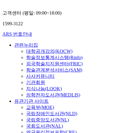
소
소
김
김
고객센터 (평일: 09:00~18:00)
정
정
숙,
숙,
1599-3122
이
이
선
선
ARS 번호안내
영
영
관련누리집
대학공개강의(KOCW)
학술정보통계시스템(Rinfo)
외국학술지지원센터(FRIC)
학술관계분석서비스(SAM)
사서커뮤니티
기관회원
지식나눔(LOOK)
의학전자도서관(MEDLIS)
유관기관 사이트
교육부(MOE)
국립장애인도서관(NLD)
국립중앙도서관(NL)
국회도서관(NAL)
연구윤리정보포털(CRE)