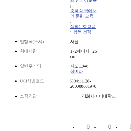
의 한국어교육
;
중국 대학에서
의 문화 교육
;
생활문화교육
;
항목 선정
발행국(도시)
서울
형태사항
172페이지 ; 26
cm
일반주기명
지도교수:
장미라
UCI식별코드
I804:11128-
200000601970
소장기관
경희사이버대학교
0
0