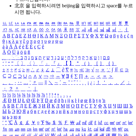
北京 을 입력하시려면
beijing
을 입력하시고 space를 누르
시면 됩니다.
ㅥ
ㅦ
ㅧ
ㅨ
ㅩ
ㅪ
ㅫ
ㅬ
ㅭ
ㅮ
ㅯ
ㅰ
ㅱ
ㅲ
ㅳ
ㅴ
ㅵ
ㅶ
ㅷ
ㅸ
ㅹ
ㅺ
ㅻ
ㅼ
ㅽ
ㅾ
ㅿ
ㆀ
ㆁ
ㆂ
ㆃ
ㆄ
ㆅ
ㆆ
ㆇ
ㆈ
ㆉ
ㆊ
ㆋ
ㆌ
ㆍ
ㆎ
Α
Β
Γ
Δ
Ε
Ζ
Η
Θ
Ι
Κ
Λ
Μ
Ν
Ξ
Ο
Π
Ρ
Σ
Τ
Υ
Φ
Χ
Ψ
Ω
α
β
γ
δ
ε
ζ
η
θ
ι
κ
λ
μ
ν
ξ
ο
π
ρ
σ
τ
υ
φ
χ
ψ
ω
á
à
Á
À
é
è
É
È
ç
Ç
ê
Ä
Ö
Ü
ä
ö
ü
ß
ְ
ֳ
ֲ
ֱ
ָ
ַ
ֵ
ֶ
ִ
ֹ
ּ
ֻ
ׂ
ׁ
ּ
ב
ה
נ
מ
צ
ת
ץ
ש
ד
ג
כ
ע
י
ח
ל
ך
ף
ק
ר
א
ט
ו
ן
ם
פ
‘
’
“
”
〔
〕
〈
〉
「
」
『
』
【
】
＂
（
）
［
］
｛
｝
±
×
÷
≠
≤
≥
∞
∴
♂
♀
∠
⊥
⌒
∂
∇
≡
≒
≪
≫
√
∽
∝
∵
∫
∬
∈
∋
⊆
⊇
⊂
⊃
∪
∩
∧
∨
￢
⇒
⇔
∀
∃
∮
∑
∏
＋
－
＜
＝
＞
、
。
·
‥
…
¨
〃
―
∥
＼
∼
´
～
ˇ
˘
˝
˚
˙
¸
˛
¡
¿
ː
！
＇
，
．
／
：
；
？
＾
＿
｀
｜
½
⅓
⅔
¼
¾
⅛
⅜
⅝
⅞
¹
²
³
⁴
ⁿ
₁
₂
₃
₄
Æ
Ð
Ħ
Ĳ
Ł
Ø
Œ
Þ
Ŧ
Ŋ
æ
đ
ð
ħ
ı
ĳ
ĸ
ŀ
ł
ø
œ
ß
þ
ŧ
ŋ
ŉ
А
Б
В
Г
Д
Е
Ё
Ж
З
И
Й
К
Л
М
Н
О
П
Р
С
Т
У
Ф
Х
Ц
Ч
Ш
Щ
Ъ
Ы
Ь
Э
Ю
Я
а
б
в
г
д
е
ё
ж
з
и
й
к
л
м
н
о
п
р
с
т
у
ф
х
ц
ч
ш
щ
ъ
ы
ь
э
ю
я
′
″
℃
Å
￠
￡
￥
¤
℉
‰
＄
％
Ｆ
￦
㎕
㎖
㎗
ℓ
㎘
㏄
㎣
㎤
㎥
㎦
㎙
㎚
㎛
㎜
㎝
㎞
㎟
㎠
㎡
㎢
㏊
㎍
㎎
㎏
㏏
㎈
㎉
㏈
㎧
㎨
㎰
㎱
㎲
㎳
㎴
㎵
㎶
㎷
㎸
㎹
㎀
㎁
㎂
㎃
㎄
㎺
㎻
㎽
㎾
㎿
㎐
㎑