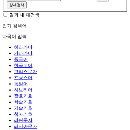
상세검색
결과 내 재검색
인기 검색어
다국어 입력
히라가나
가타카나
중국어
한글고어
그리스문자
프랑스어
독일어
히브리어
괄호기호
학술기호
기술기호
첨자기호
라틴문자
러시아문자