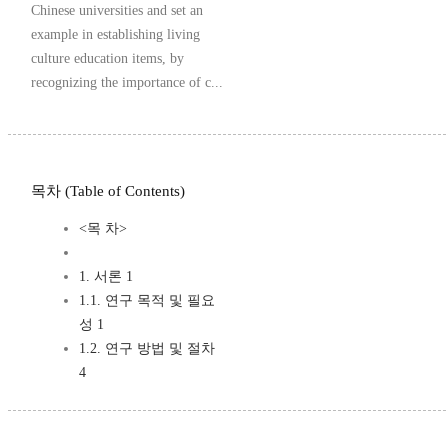
Chinese universities and set an
example in establishing living
culture education items, by
recognizing the importance of c...
목차 (Table of Contents)
<목 차>
1. 서론 1
1.1. 연구 목적 및 필요
성 1
1.2. 연구 방법 및 절차
4