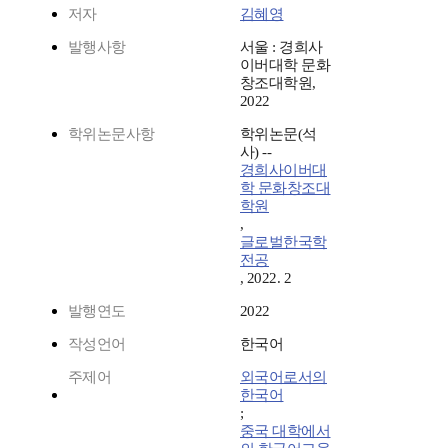
저자
김혜영
발행사항
서울 : 경희사
이버대학 문화
창조대학원,
2022
학위논문사항
학위논문(석
사) --
경희사이버대
학 문화창조대
학원
,
글로벌한국학
전공
, 2022. 2
발행연도
2022
작성언어
한국어
주제어
외국어로서의
한국어
;
중국 대학에서