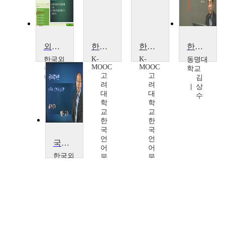
외국어로서의 한국어교육과정 및 교재론
한국어 교육자를 위한 외국어로서의 한국어 교수법
한국어 교육자를 위한 외국어로서의 한국어 교수법
한국어교육개론
K-
K-
한국외
동명대
MOOC
MOOC
국어대
학교
고
고
학교
김
려
려
홍
상
대
대
종
수
학
학
명
교
교
한
한
국
국
언
언
국어학개론
어
어
한국외
문
문
국어대
화
화
학교
학
학
허
술
술
용
확
확
산
산
연
연
구
구