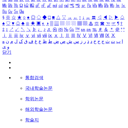
㎒
㎓
㎔
Ω
㏀
㏁
㎊
㎋
㎌
㏖
㏅
㎭
㎮
㎯
㏛
㎩
㎪
㎫
㎬
㏝
㏐
㏓
㏃
㏉
㏜
㏆
§
※
☆
★
○
●
◎
◇
◆
□
■
△
▽
→
←
↑
↓
↔
〓
◁
◀
▷
▶
♤
♠
♡
♥
♧
♣
⊙
◈
▣
◐
◑
▒
▤
▥
▨
▧
▦
▩
♨
☏
☎
☜
☞
¶
†
‡
↕
↗
↙
↖
↘
♭
♩
♪
♬
㉿
㈜
№
㏇
™
㏂
㏘
℡
＃
＆
＊
＠
ª
º
ⅰ
ⅱ
ⅲ
ⅳ
ⅴ
ⅵ
ⅶ
ⅷ
ⅸ
ⅹ
Ⅰ
Ⅱ
Ⅲ
Ⅳ
Ⅴ
Ⅵ
Ⅶ
Ⅷ
Ⅸ
Ⅹ
ا
ب
ت
ث
ج
ح
خ
د
ذ
ر
ز
س
ش
ص
ض
ط
ظ
ع
غ
ف
ق
ک
ل
م
ن
ه
و
ی
닫기
통합검색
국내학술논문
학위논문
해외학술논문
학술지