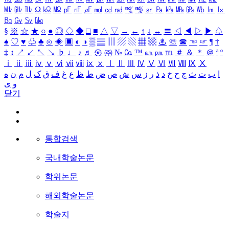
㎒
㎓
㎔
Ω
㏀
㏁
㎊
㎋
㎌
㏖
㏅
㎭
㎮
㎯
㏛
㎩
㎪
㎫
㎬
㏝
㏐
㏓
㏃
㏉
㏜
㏆
§
※
☆
★
○
●
◎
◇
◆
□
■
△
▽
→
←
↑
↓
↔
〓
◁
◀
▷
▶
♤
♠
♡
♥
♧
♣
⊙
◈
▣
◐
◑
▒
▤
▥
▨
▧
▦
▩
♨
☏
☎
☜
☞
¶
†
‡
↕
↗
↙
↖
↘
♭
♩
♪
♬
㉿
㈜
№
㏇
™
㏂
㏘
℡
＃
＆
＊
＠
ª
º
ⅰ
ⅱ
ⅲ
ⅳ
ⅴ
ⅵ
ⅶ
ⅷ
ⅸ
ⅹ
Ⅰ
Ⅱ
Ⅲ
Ⅳ
Ⅴ
Ⅵ
Ⅶ
Ⅷ
Ⅸ
Ⅹ
ا
ب
ت
ث
ج
ح
خ
د
ذ
ر
ز
س
ش
ص
ض
ط
ظ
ع
غ
ف
ق
ک
ل
م
ن
ه
و
ی
닫기
통합검색
국내학술논문
학위논문
해외학술논문
학술지