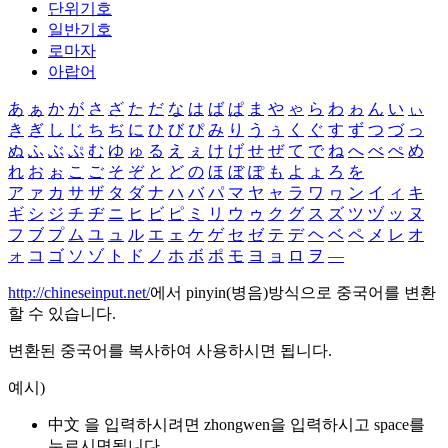
단위기호
일반기호
로마자
아랍어
あ
ぁ
か
が
さ
ざ
た
だ
な
は
ば
ぱ
ま
や
ゃ
ら
わ
ゎ
ん
い
ぃ
き
ぎ
し
じ
ち
ぢ
に
ひ
び
ぴ
み
り
う
ぅ
く
ぐ
す
ず
つ
づ
っ
ぬ
ふ
ぶ
ぷ
む
ゆ
ゅ
る
え
ぇ
け
げ
せ
ぜ
て
で
ね
へ
べ
ぺ
め
れ
お
ぉ
こ
ご
そ
ぞ
と
ど
の
ほ
ぼ
ぽ
も
よ
ょ
ろ
を
ア
ァ
カ
サ
ザ
タ
ダ
ナ
ハ
バ
パ
マ
ヤ
ャ
ラ
ワ
ヮ
ン
イ
ィ
キ
ギ
シ
ジ
チ
ヂ
ニ
ヒ
ビ
ピ
ミ
リ
ウ
ゥ
ク
グ
ス
ズ
ツ
ヅ
ッ
ヌ
フ
ブ
プ
ム
ユ
ュ
ル
エ
ェ
ケ
ゲ
セ
ゼ
テ
デ
ヘ
ベ
ペ
メ
レ
オ
ォ
コ
ゴ
ソ
ゾ
ト
ド
ノ
ホ
ボ
ポ
モ
ヨ
ョ
ロ
ヲ
―
http://chineseinput.net/
에서 pinyin(병음)방식으로 중국어를 변환
할 수 있습니다.
변환된 중국어를 복사하여 사용하시면 됩니다.
예시)
中文 을 입력하시려면
zhongwen
을 입력하시고 space를
누르시면됩니다.