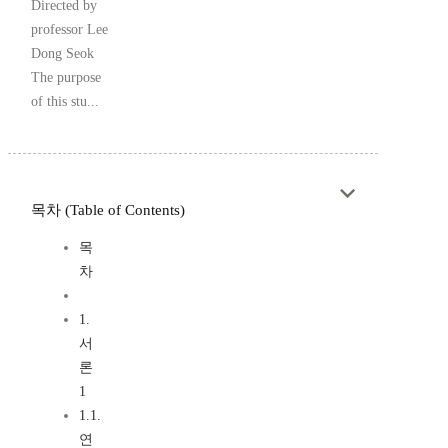
Directed by
professor Lee
Dong Seok
The purpose
of this stu...
목차 (Table of Contents)
목
차
1.
서
론
1
1.1.
연