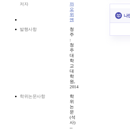
저자
까
오
위
나
엔
발행사항
청
주
:
청
주
대
학
교
대
학
원,
2014
학위논문사항
학
위
논
문
(석
사)
--