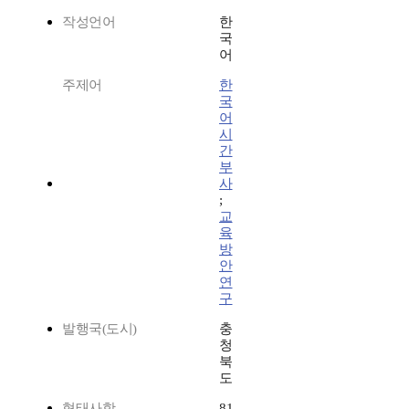
작성언어
한
국
어
주제어
한
국
어
시
간
부
사
;
교
육
방
안
연
구
발행국(도시)
충
청
북
도
형태사항
81