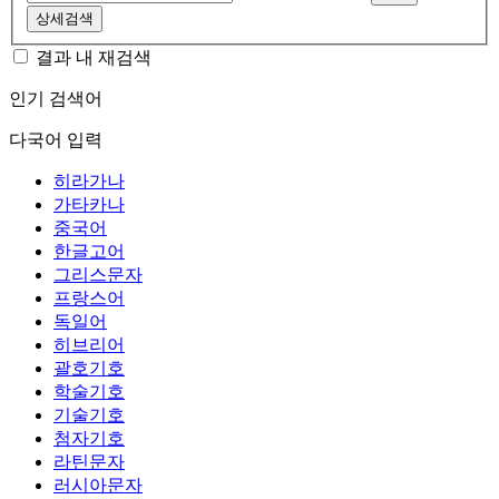
상세검색
결과 내 재검색
인기 검색어
다국어 입력
히라가나
가타카나
중국어
한글고어
그리스문자
프랑스어
독일어
히브리어
괄호기호
학술기호
기술기호
첨자기호
라틴문자
러시아문자