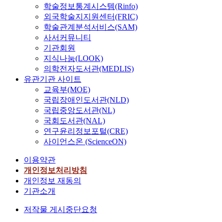
학술정보통계시스템(Rinfo)
외국학술지지원센터(FRIC)
학술관계분석서비스(SAM)
사서커뮤니티
기관회원
지식나눔(LOOK)
의학전자도서관(MEDLIS)
유관기관 사이트
교육부(MOE)
국립장애인도서관(NLD)
국립중앙도서관(NL)
국회도서관(NAL)
연구윤리정보포털(CRE)
사이언스온 (ScienceON)
이용약관
개인정보처리방침
개인정보 재동의
기관소개
저작물 게시중단요청