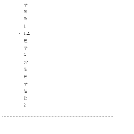
구
목
적
1
1.2.
연
구
대
상
및
연
구
방
법
2