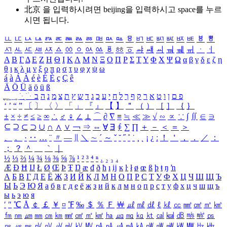
北京 을 입력하시려면
beijing
을 입력하시고 space를 누르
시면 됩니다.
ㅥ
ㅦ
ㅧ
ㅨ
ㅩ
ㅪ
ㅫ
ㅬ
ㅭ
ㅮ
ㅯ
ㅰ
ㅱ
ㅲ
ㅳ
ㅴ
ㅵ
ㅶ
ㅷ
ㅸ
ㅹ
ㅺ
ㅻ
ㅼ
ㅽ
ㅾ
ㅿ
ㆀ
ㆁ
ㆂ
ㆃ
ㆄ
ㆅ
ㆆ
ㆇ
ㆈ
ㆉ
ㆊ
ㆋ
ㆌ
ㆍ
ㆎ
Α
Β
Γ
Δ
Ε
Ζ
Η
Θ
Ι
Κ
Λ
Μ
Ν
Ξ
Ο
Π
Ρ
Σ
Τ
Υ
Φ
Χ
Ψ
Ω
α
β
γ
δ
ε
ζ
η
θ
ι
κ
λ
μ
ν
ξ
ο
π
ρ
σ
τ
υ
φ
χ
ψ
ω
á
à
Á
À
é
è
É
È
ç
Ç
ê
Ä
Ö
Ü
ä
ö
ü
ß
ְ
ֳ
ֲ
ֱ
ָ
ַ
ֵ
ֶ
ִ
ֹ
ּ
ֻ
ׂ
ׁ
ּ
ב
ה
נ
מ
צ
ת
ץ
ש
ד
ג
כ
ע
י
ח
ל
ך
ף
ק
ר
א
ט
ו
ן
ם
פ
‘
’
“
”
〔
〕
〈
〉
「
」
『
』
【
】
＂
（
）
［
］
｛
｝
±
×
÷
≠
≤
≥
∞
∴
♂
♀
∠
⊥
⌒
∂
∇
≡
≒
≪
≫
√
∽
∝
∵
∫
∬
∈
∋
⊆
⊇
⊂
⊃
∪
∩
∧
∨
￢
⇒
⇔
∀
∃
∮
∑
∏
＋
－
＜
＝
＞
、
。
·
‥
…
¨
〃
―
∥
＼
∼
´
～
ˇ
˘
˝
˚
˙
¸
˛
¡
¿
ː
！
＇
，
．
／
：
；
？
＾
＿
｀
｜
½
⅓
⅔
¼
¾
⅛
⅜
⅝
⅞
¹
²
³
⁴
ⁿ
₁
₂
₃
₄
Æ
Ð
Ħ
Ĳ
Ł
Ø
Œ
Þ
Ŧ
Ŋ
æ
đ
ð
ħ
ı
ĳ
ĸ
ŀ
ł
ø
œ
ß
þ
ŧ
ŋ
ŉ
А
Б
В
Г
Д
Е
Ё
Ж
З
И
Й
К
Л
М
Н
О
П
Р
С
Т
У
Ф
Х
Ц
Ч
Ш
Щ
Ъ
Ы
Ь
Э
Ю
Я
а
б
в
г
д
е
ё
ж
з
и
й
к
л
м
н
о
п
р
с
т
у
ф
х
ц
ч
ш
щ
ъ
ы
ь
э
ю
я
′
″
℃
Å
￠
￡
￥
¤
℉
‰
＄
％
Ｆ
￦
㎕
㎖
㎗
ℓ
㎘
㏄
㎣
㎤
㎥
㎦
㎙
㎚
㎛
㎜
㎝
㎞
㎟
㎠
㎡
㎢
㏊
㎍
㎎
㎏
㏏
㎈
㎉
㏈
㎧
㎨
㎰
㎱
㎲
㎳
㎴
㎵
㎶
㎷
㎸
㎹
㎀
㎁
㎂
㎃
㎄
㎺
㎻
㎽
㎾
㎿
㎐
㎑