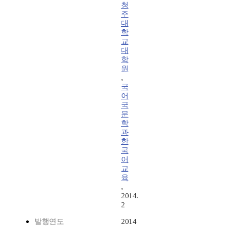
청
주
대
학
교
대
학
원
,
국
어
국
문
학
과
한
국
어
교
육
,
2014.
2
발행연도
2014