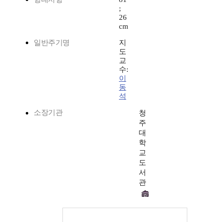
;
26
cm
일반주기명
지
도
교
수:
이
동
석
소장기관
청
주
대
학
교
도
서
관