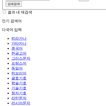
상세검색
결과 내 재검색
인기 검색어
다국어 입력
히라가나
가타카나
중국어
한글고어
그리스문자
프랑스어
독일어
히브리어
괄호기호
학술기호
기술기호
첨자기호
라틴문자
러시아문자