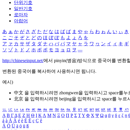
단위기호
일반기호
로마자
아랍어
あ
ぁ
か
が
さ
ざ
た
だ
な
は
ば
ぱ
ま
や
ゃ
ら
わ
ゎ
ん
い
ぃ
き
こ
ご
そ
ぞ
と
ど
の
ほ
ぼ
ぽ
も
よ
ょ
ろ
を
ア
ァ
カ
サ
ザ
タ
ダ
ナ
ハ
バ
パ
マ
ヤ
ャ
ラ
ワ
ヮ
ン
イ
ィ
キ
ギ
ソ
ゾ
ト
ド
ノ
ホ
ボ
ポ
モ
ヨ
ョ
ロ
ヲ
―
http://chineseinput.net/
에서 pinyin(병음)방식으로 중국어를 변환
변환된 중국어를 복사하여 사용하시면 됩니다.
예시)
中文 을 입력하시려면
zhongwen
을 입력하시고 space를
北京 을 입력하시려면
beijing
을 입력하시고 space를 누르
ㅥ
ㅦ
ㅧ
ㅨ
ㅩ
ㅪ
ㅫ
ㅬ
ㅭ
ㅮ
ㅯ
ㅰ
ㅱ
ㅲ
ㅳ
ㅴ
ㅵ
ㅶ
ㅷ
ㅸ
ㅹ
ㅺ
Α
Β
Γ
Δ
Ε
Ζ
Η
Θ
Ι
Κ
Λ
Μ
Ν
Ξ
Ο
Π
Ρ
Σ
Τ
Υ
Φ
Χ
Ψ
Ω
α
β
γ
δ
ε
ζ
η
á
à
Á
À
é
è
É
È
ç
Ç
ê
Ä
Ö
Ü
ä
ö
ü
ß