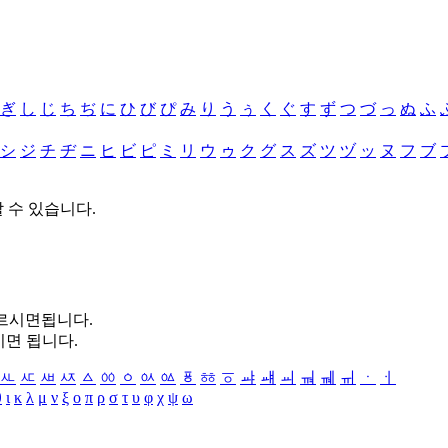
ぎ
し
じ
ち
ぢ
に
ひ
び
ぴ
み
り
う
ぅ
く
ぐ
す
ず
つ
づ
っ
ぬ
ふ
シ
ジ
チ
ヂ
ニ
ヒ
ビ
ピ
ミ
リ
ウ
ゥ
ク
グ
ス
ズ
ツ
ヅ
ッ
ヌ
フ
ブ
할 수 있습니다.
누르시면됩니다.
시면 됩니다.
ㅻ
ㅼ
ㅽ
ㅾ
ㅿ
ㆀ
ㆁ
ㆂ
ㆃ
ㆄ
ㆅ
ㆆ
ㆇ
ㆈ
ㆉ
ㆊ
ㆋ
ㆌ
ㆍ
ㆎ
θ
ι
κ
λ
μ
ν
ξ
ο
π
ρ
σ
τ
υ
φ
χ
ψ
ω