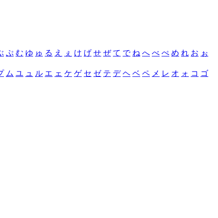
ぶ
ぷ
む
ゆ
ゅ
る
え
ぇ
け
げ
せ
ぜ
て
で
ね
へ
べ
ぺ
め
れ
お
ぉ
プ
ム
ユ
ュ
ル
エ
ェ
ケ
ゲ
セ
ゼ
テ
デ
ヘ
ベ
ペ
メ
レ
オ
ォ
コ
ゴ