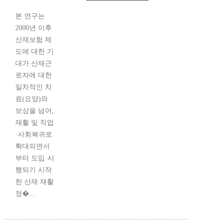
본 연구는
2000년 이후
산재보험 제
도에 대한 기
대가 산재근
로자에 대한
일차적인 치
료(요양)와
보상을 넘어,
재활 및 직업
·사회복귀로
확대되면서
부터 도입·시
행되기 시작
한 산재 재활
정�...