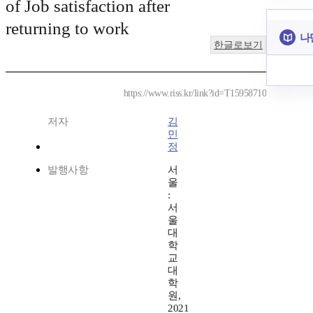
of Job satisfaction after
returning to work
나
한글로보기
https://www.riss.kr/link?id=T15958710
저자
김
민
정
발행사항
서
울
:
서
울
대
학
교
대
학
원,
2021