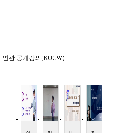
연관 공개강의(KOCW)
의료사회복지실천
정책분석평가론
빅데이터 기반 사회복지정책 평가
정책분석평가론