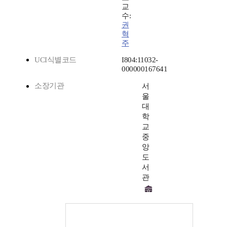
교
수:
권
혁
주
UCI식별코드
I804:11032-
000000167641
소장기관
서
울
대
학
교
중
앙
도
서
관