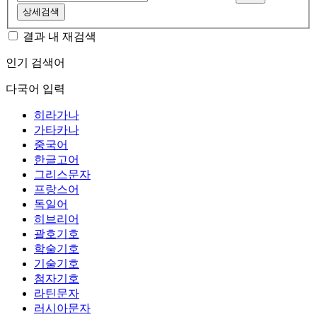
상세검색
결과 내 재검색
인기 검색어
다국어 입력
히라가나
가타카나
중국어
한글고어
그리스문자
프랑스어
독일어
히브리어
괄호기호
학술기호
기술기호
첨자기호
라틴문자
러시아문자