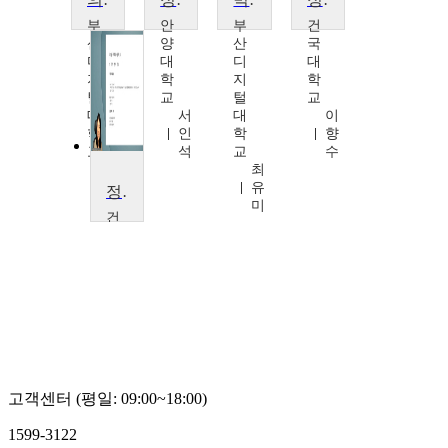
부
안
부
건
산
양
산
국
디
대
디
대
지
학
지
학
털
교
털
교
대
서
대
이
학
인
학
향
교
석
교
수
김
최
태
유
정책학개론
준
미
건
국
대
학
교
이
향
수
고객센터 (평일: 09:00~18:00)
1599-3122