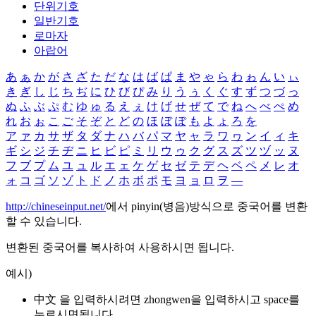
단위기호
일반기호
로마자
아랍어
あ
ぁ
か
が
さ
ざ
た
だ
な
は
ば
ぱ
ま
や
ゃ
ら
わ
ゎ
ん
い
ぃ
き
ぎ
し
じ
ち
ぢ
に
ひ
び
ぴ
み
り
う
ぅ
く
ぐ
す
ず
つ
づ
っ
ぬ
ふ
ぶ
ぷ
む
ゆ
ゅ
る
え
ぇ
け
げ
せ
ぜ
て
で
ね
へ
べ
ぺ
め
れ
お
ぉ
こ
ご
そ
ぞ
と
ど
の
ほ
ぼ
ぽ
も
よ
ょ
ろ
を
ア
ァ
カ
サ
ザ
タ
ダ
ナ
ハ
バ
パ
マ
ヤ
ャ
ラ
ワ
ヮ
ン
イ
ィ
キ
ギ
シ
ジ
チ
ヂ
ニ
ヒ
ビ
ピ
ミ
リ
ウ
ゥ
ク
グ
ス
ズ
ツ
ヅ
ッ
ヌ
フ
ブ
プ
ム
ユ
ュ
ル
エ
ェ
ケ
ゲ
セ
ゼ
テ
デ
ヘ
ベ
ペ
メ
レ
オ
ォ
コ
ゴ
ソ
ゾ
ト
ド
ノ
ホ
ボ
ポ
モ
ヨ
ョ
ロ
ヲ
―
http://chineseinput.net/
에서 pinyin(병음)방식으로 중국어를 변환
할 수 있습니다.
변환된 중국어를 복사하여 사용하시면 됩니다.
예시)
中文 을 입력하시려면
zhongwen
을 입력하시고 space를
누르시면됩니다.