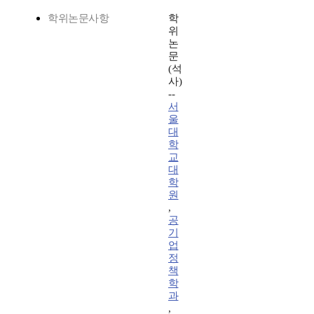
학위논문사항
학
위
논
문
(석
사)
--
서
울
대
학
교
대
학
원
,
공
기
업
정
책
학
과
,