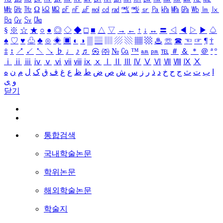
㎒
㎓
㎔
Ω
㏀
㏁
㎊
㎋
㎌
㏖
㏅
㎭
㎮
㎯
㏛
㎩
㎪
㎫
㎬
㏝
㏐
㏓
㏃
㏉
㏜
㏆
§
※
☆
★
○
●
◎
◇
◆
□
■
△
▽
→
←
↑
↓
↔
〓
◁
◀
▷
▶
♤
♠
♡
♥
♧
♣
⊙
◈
▣
◐
◑
▒
▤
▥
▨
▧
▦
▩
♨
☏
☎
☜
☞
¶
†
‡
↕
↗
↙
↖
↘
♭
♩
♪
♬
㉿
㈜
№
㏇
™
㏂
㏘
℡
＃
＆
＊
＠
ª
º
ⅰ
ⅱ
ⅲ
ⅳ
ⅴ
ⅵ
ⅶ
ⅷ
ⅸ
ⅹ
Ⅰ
Ⅱ
Ⅲ
Ⅳ
Ⅴ
Ⅵ
Ⅶ
Ⅷ
Ⅸ
Ⅹ
ا
ب
ت
ث
ج
ح
خ
د
ذ
ر
ز
س
ش
ص
ض
ط
ظ
ع
غ
ف
ق
ک
ل
م
ن
ه
و
ی
닫기
통합검색
국내학술논문
학위논문
해외학술논문
학술지