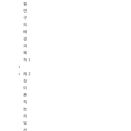
절
연
구
의
배
경
과
목
적 1
제 2
장
이
론
적
논
의
및
선