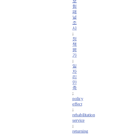
보
험
패
널
조
사
;
정
책
평
가
;
일
자
리
만
족
;
policy
effect
;
rehabilitation
service
;
returning