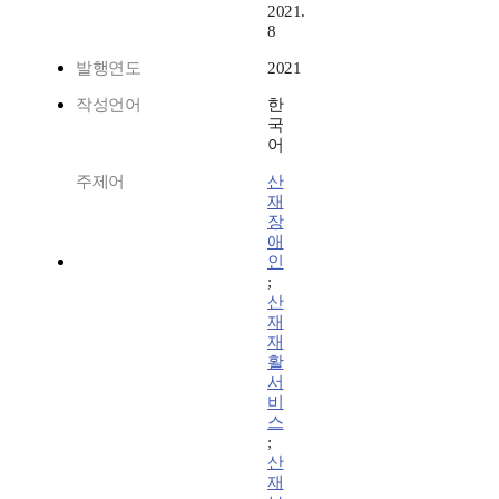
2021.
8
발행연도
2021
작성언어
한
국
어
주제어
산
재
장
애
인
;
산
재
재
활
서
비
스
;
산
재