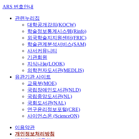
ARS 번호안내
관련누리집
대학공개강의(KOCW)
학술정보통계시스템(Rinfo)
외국학술지지원센터(FRIC)
학술관계분석서비스(SAM)
사서커뮤니티
기관회원
지식나눔(LOOK)
의학전자도서관(MEDLIS)
유관기관 사이트
교육부(MOE)
국립장애인도서관(NLD)
국립중앙도서관(NL)
국회도서관(NAL)
연구윤리정보포털(CRE)
사이언스온 (ScienceON)
이용약관
개인정보처리방침