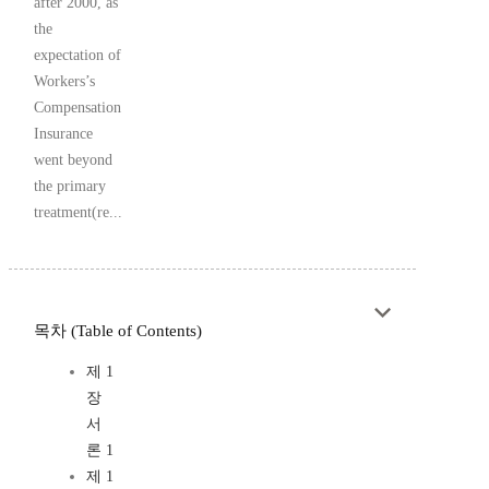
after 2000, as
the
expectation of
Workers’s
Compensation
Insurance
went beyond
the primary
treatment(re...
목차 (Table of Contents)
제 1
장
서
론 1
제 1