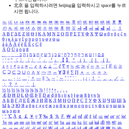
北京 을 입력하시려면
beijing
을 입력하시고 space를 누르
시면 됩니다.
ㅥ
ㅦ
ㅧ
ㅨ
ㅩ
ㅪ
ㅫ
ㅬ
ㅭ
ㅮ
ㅯ
ㅰ
ㅱ
ㅲ
ㅳ
ㅴ
ㅵ
ㅶ
ㅷ
ㅸ
ㅹ
ㅺ
ㅻ
ㅼ
ㅽ
ㅾ
ㅿ
ㆀ
ㆁ
ㆂ
ㆃ
ㆄ
ㆅ
ㆆ
ㆇ
ㆈ
ㆉ
ㆊ
ㆋ
ㆌ
ㆍ
ㆎ
Α
Β
Γ
Δ
Ε
Ζ
Η
Θ
Ι
Κ
Λ
Μ
Ν
Ξ
Ο
Π
Ρ
Σ
Τ
Υ
Φ
Χ
Ψ
Ω
α
β
γ
δ
ε
ζ
η
θ
ι
κ
λ
μ
ν
ξ
ο
π
ρ
σ
τ
υ
φ
χ
ψ
ω
á
à
Á
À
é
è
É
È
ç
Ç
ê
Ä
Ö
Ü
ä
ö
ü
ß
ְ
ֳ
ֲ
ֱ
ָ
ַ
ֵ
ֶ
ִ
ֹ
ּ
ֻ
ׂ
ׁ
ּ
ב
ה
נ
מ
צ
ת
ץ
ש
ד
ג
כ
ע
י
ח
ל
ך
ף
ק
ר
א
ט
ו
ן
ם
פ
‘
’
“
”
〔
〕
〈
〉
「
」
『
』
【
】
＂
（
）
［
］
｛
｝
±
×
÷
≠
≤
≥
∞
∴
♂
♀
∠
⊥
⌒
∂
∇
≡
≒
≪
≫
√
∽
∝
∵
∫
∬
∈
∋
⊆
⊇
⊂
⊃
∪
∩
∧
∨
￢
⇒
⇔
∀
∃
∮
∑
∏
＋
－
＜
＝
＞
、
。
·
‥
…
¨
〃
―
∥
＼
∼
´
～
ˇ
˘
˝
˚
˙
¸
˛
¡
¿
ː
！
＇
，
．
／
：
；
？
＾
＿
｀
｜
½
⅓
⅔
¼
¾
⅛
⅜
⅝
⅞
¹
²
³
⁴
ⁿ
₁
₂
₃
₄
Æ
Ð
Ħ
Ĳ
Ł
Ø
Œ
Þ
Ŧ
Ŋ
æ
đ
ð
ħ
ı
ĳ
ĸ
ŀ
ł
ø
œ
ß
þ
ŧ
ŋ
ŉ
А
Б
В
Г
Д
Е
Ё
Ж
З
И
Й
К
Л
М
Н
О
П
Р
С
Т
У
Ф
Х
Ц
Ч
Ш
Щ
Ъ
Ы
Ь
Э
Ю
Я
а
б
в
г
д
е
ё
ж
з
и
й
к
л
м
н
о
п
р
с
т
у
ф
х
ц
ч
ш
щ
ъ
ы
ь
э
ю
я
′
″
℃
Å
￠
￡
￥
¤
℉
‰
＄
％
Ｆ
￦
㎕
㎖
㎗
ℓ
㎘
㏄
㎣
㎤
㎥
㎦
㎙
㎚
㎛
㎜
㎝
㎞
㎟
㎠
㎡
㎢
㏊
㎍
㎎
㎏
㏏
㎈
㎉
㏈
㎧
㎨
㎰
㎱
㎲
㎳
㎴
㎵
㎶
㎷
㎸
㎹
㎀
㎁
㎂
㎃
㎄
㎺
㎻
㎽
㎾
㎿
㎐
㎑