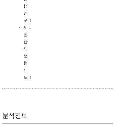
행
연
구 4
제 1
절
산
재
보
험
제
도 4
분석정보