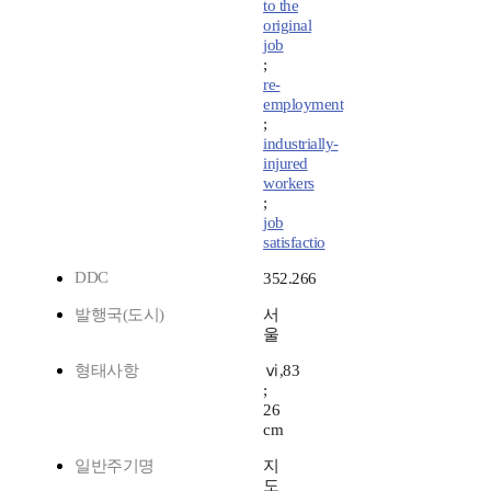
to the
original
job
;
re-
employment
;
industrially-
injured
workers
;
job
satisfactio
DDC
352.266
발행국(도시)
서
울
형태사항
ⅵ,83
;
26
cm
일반주기명
지
도