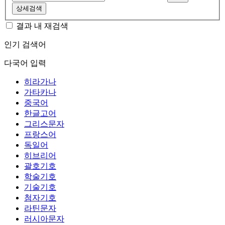
상세검색
결과 내 재검색
인기 검색어
다국어 입력
히라가나
가타카나
중국어
한글고어
그리스문자
프랑스어
독일어
히브리어
괄호기호
학술기호
기술기호
첨자기호
라틴문자
러시아문자