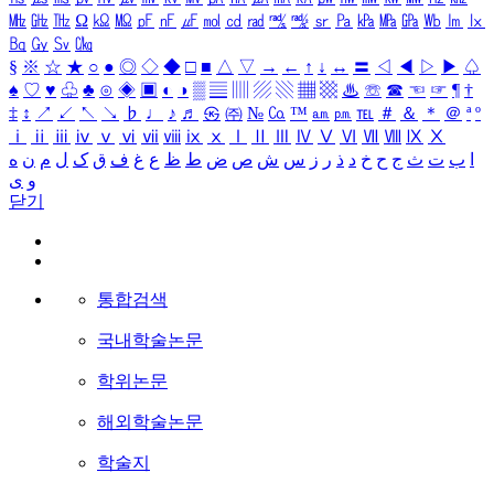
㎒
㎓
㎔
Ω
㏀
㏁
㎊
㎋
㎌
㏖
㏅
㎭
㎮
㎯
㏛
㎩
㎪
㎫
㎬
㏝
㏐
㏓
㏃
㏉
㏜
㏆
§
※
☆
★
○
●
◎
◇
◆
□
■
△
▽
→
←
↑
↓
↔
〓
◁
◀
▷
▶
♤
♠
♡
♥
♧
♣
⊙
◈
▣
◐
◑
▒
▤
▥
▨
▧
▦
▩
♨
☏
☎
☜
☞
¶
†
‡
↕
↗
↙
↖
↘
♭
♩
♪
♬
㉿
㈜
№
㏇
™
㏂
㏘
℡
＃
＆
＊
＠
ª
º
ⅰ
ⅱ
ⅲ
ⅳ
ⅴ
ⅵ
ⅶ
ⅷ
ⅸ
ⅹ
Ⅰ
Ⅱ
Ⅲ
Ⅳ
Ⅴ
Ⅵ
Ⅶ
Ⅷ
Ⅸ
Ⅹ
ا
ب
ت
ث
ج
ح
خ
د
ذ
ر
ز
س
ش
ص
ض
ط
ظ
ع
غ
ف
ق
ک
ل
م
ن
ه
و
ی
닫기
통합검색
국내학술논문
학위논문
해외학술논문
학술지