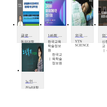
글로벌물류시대 항만배후단지 활성화를 위한 실무적 방안
146회 미래교육포럼: 교육데이터 활용 활성화를 위한 전문가 포럼
외국 환자 유치 활성화
YTN
동의대학
한국교육
신
SCIENCE
교
학술정보
교
원
박영태
한국교
육학술
정보원
노인복지
전남대학
교
이정화