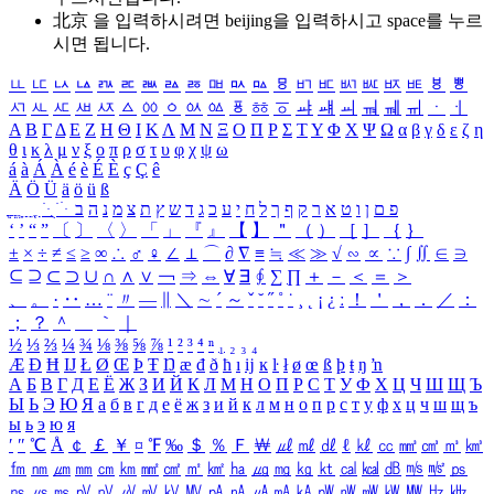
北京 을 입력하시려면
beijing
을 입력하시고 space를 누르
시면 됩니다.
ㅥ
ㅦ
ㅧ
ㅨ
ㅩ
ㅪ
ㅫ
ㅬ
ㅭ
ㅮ
ㅯ
ㅰ
ㅱ
ㅲ
ㅳ
ㅴ
ㅵ
ㅶ
ㅷ
ㅸ
ㅹ
ㅺ
ㅻ
ㅼ
ㅽ
ㅾ
ㅿ
ㆀ
ㆁ
ㆂ
ㆃ
ㆄ
ㆅ
ㆆ
ㆇ
ㆈ
ㆉ
ㆊ
ㆋ
ㆌ
ㆍ
ㆎ
Α
Β
Γ
Δ
Ε
Ζ
Η
Θ
Ι
Κ
Λ
Μ
Ν
Ξ
Ο
Π
Ρ
Σ
Τ
Υ
Φ
Χ
Ψ
Ω
α
β
γ
δ
ε
ζ
η
θ
ι
κ
λ
μ
ν
ξ
ο
π
ρ
σ
τ
υ
φ
χ
ψ
ω
á
à
Á
À
é
è
É
È
ç
Ç
ê
Ä
Ö
Ü
ä
ö
ü
ß
ְ
ֳ
ֲ
ֱ
ָ
ַ
ֵ
ֶ
ִ
ֹ
ּ
ֻ
ׂ
ׁ
ּ
ב
ה
נ
מ
צ
ת
ץ
ש
ד
ג
כ
ע
י
ח
ל
ך
ף
ק
ר
א
ט
ו
ן
ם
פ
‘
’
“
”
〔
〕
〈
〉
「
」
『
』
【
】
＂
（
）
［
］
｛
｝
±
×
÷
≠
≤
≥
∞
∴
♂
♀
∠
⊥
⌒
∂
∇
≡
≒
≪
≫
√
∽
∝
∵
∫
∬
∈
∋
⊆
⊇
⊂
⊃
∪
∩
∧
∨
￢
⇒
⇔
∀
∃
∮
∑
∏
＋
－
＜
＝
＞
、
。
·
‥
…
¨
〃
―
∥
＼
∼
´
～
ˇ
˘
˝
˚
˙
¸
˛
¡
¿
ː
！
＇
，
．
／
：
；
？
＾
＿
｀
｜
½
⅓
⅔
¼
¾
⅛
⅜
⅝
⅞
¹
²
³
⁴
ⁿ
₁
₂
₃
₄
Æ
Ð
Ħ
Ĳ
Ł
Ø
Œ
Þ
Ŧ
Ŋ
æ
đ
ð
ħ
ı
ĳ
ĸ
ŀ
ł
ø
œ
ß
þ
ŧ
ŋ
ŉ
А
Б
В
Г
Д
Е
Ё
Ж
З
И
Й
К
Л
М
Н
О
П
Р
С
Т
У
Ф
Х
Ц
Ч
Ш
Щ
Ъ
Ы
Ь
Э
Ю
Я
а
б
в
г
д
е
ё
ж
з
и
й
к
л
м
н
о
п
р
с
т
у
ф
х
ц
ч
ш
щ
ъ
ы
ь
э
ю
я
′
″
℃
Å
￠
￡
￥
¤
℉
‰
＄
％
Ｆ
￦
㎕
㎖
㎗
ℓ
㎘
㏄
㎣
㎤
㎥
㎦
㎙
㎚
㎛
㎜
㎝
㎞
㎟
㎠
㎡
㎢
㏊
㎍
㎎
㎏
㏏
㎈
㎉
㏈
㎧
㎨
㎰
㎱
㎲
㎳
㎴
㎵
㎶
㎷
㎸
㎹
㎀
㎁
㎂
㎃
㎄
㎺
㎻
㎽
㎾
㎿
㎐
㎑