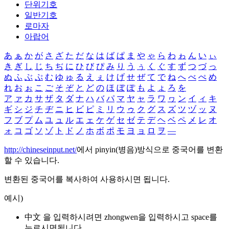
단위기호
일반기호
로마자
아랍어
あ
ぁ
か
が
さ
ざ
た
だ
な
は
ば
ぱ
ま
や
ゃ
ら
わ
ゎ
ん
い
ぃ
き
ぎ
し
じ
ち
ぢ
に
ひ
び
ぴ
み
り
う
ぅ
く
ぐ
す
ず
つ
づ
っ
ぬ
ふ
ぶ
ぷ
む
ゆ
ゅ
る
え
ぇ
け
げ
せ
ぜ
て
で
ね
へ
べ
ぺ
め
れ
お
ぉ
こ
ご
そ
ぞ
と
ど
の
ほ
ぼ
ぽ
も
よ
ょ
ろ
を
ア
ァ
カ
サ
ザ
タ
ダ
ナ
ハ
バ
パ
マ
ヤ
ャ
ラ
ワ
ヮ
ン
イ
ィ
キ
ギ
シ
ジ
チ
ヂ
ニ
ヒ
ビ
ピ
ミ
リ
ウ
ゥ
ク
グ
ス
ズ
ツ
ヅ
ッ
ヌ
フ
ブ
プ
ム
ユ
ュ
ル
エ
ェ
ケ
ゲ
セ
ゼ
テ
デ
ヘ
ベ
ペ
メ
レ
オ
ォ
コ
ゴ
ソ
ゾ
ト
ド
ノ
ホ
ボ
ポ
モ
ヨ
ョ
ロ
ヲ
―
http://chineseinput.net/
에서 pinyin(병음)방식으로 중국어를 변환
할 수 있습니다.
변환된 중국어를 복사하여 사용하시면 됩니다.
예시)
中文 을 입력하시려면
zhongwen
을 입력하시고 space를
누르시면됩니다.