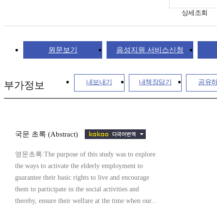
상세조회
원문보기
음성지원 서비스신청
내보내기
내책장담기
공유
부가정보
국문 초록 (Abstract)
영문초록:The purpose of this study was to explore
the ways to activate the elderly employment to
guarantee their basic rights to live and encourage
them to participate in the social activities and
thereby, ensure their welfare at the time when our...