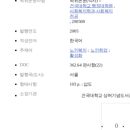
학위논문사항
학위논문(석사) --
건국대학교 행정대학원
,
사회복지학과,사회복지
전공
, 200508
발행연도
2005
작성언어
한국어
주제어
노인복지
;
노인취업
;
활성화
DDC
362.64 판사항(22)
발행국(도시)
서울
형태사항
103 p. : 삽도
소장기관
건국대학교 상허기념도서
0