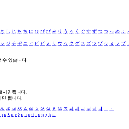
ぎ
し
じ
ち
ぢ
に
ひ
び
ぴ
み
り
う
ぅ
く
ぐ
す
ず
つ
づ
っ
ぬ
ふ
シ
ジ
チ
ヂ
ニ
ヒ
ビ
ピ
ミ
リ
ウ
ゥ
ク
グ
ス
ズ
ツ
ヅ
ッ
ヌ
フ
ブ
할 수 있습니다.
누르시면됩니다.
시면 됩니다.
ㅻ
ㅼ
ㅽ
ㅾ
ㅿ
ㆀ
ㆁ
ㆂ
ㆃ
ㆄ
ㆅ
ㆆ
ㆇ
ㆈ
ㆉ
ㆊ
ㆋ
ㆌ
ㆍ
ㆎ
θ
ι
κ
λ
μ
ν
ξ
ο
π
ρ
σ
τ
υ
φ
χ
ψ
ω