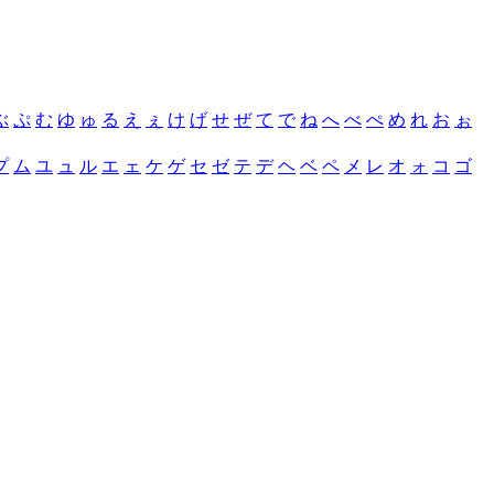
ぶ
ぷ
む
ゆ
ゅ
る
え
ぇ
け
げ
せ
ぜ
て
で
ね
へ
べ
ぺ
め
れ
お
ぉ
プ
ム
ユ
ュ
ル
エ
ェ
ケ
ゲ
セ
ゼ
テ
デ
ヘ
ベ
ペ
メ
レ
オ
ォ
コ
ゴ