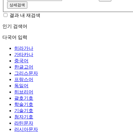
상세검색
결과 내 재검색
인기 검색어
다국어 입력
히라가나
가타카나
중국어
한글고어
그리스문자
프랑스어
독일어
히브리어
괄호기호
학술기호
기술기호
첨자기호
라틴문자
러시아문자