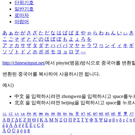
단위기호
일반기호
로마자
아랍어
あ
ぁ
か
が
さ
ざ
た
だ
な
は
ば
ぱ
ま
や
ゃ
ら
わ
ゎ
ん
い
ぃ
き
こ
ご
そ
ぞ
と
ど
の
ほ
ぼ
ぽ
も
よ
ょ
ろ
を
ア
ァ
カ
サ
ザ
タ
ダ
ナ
ハ
バ
パ
マ
ヤ
ャ
ラ
ワ
ヮ
ン
イ
ィ
キ
ギ
ソ
ゾ
ト
ド
ノ
ホ
ボ
ポ
モ
ヨ
ョ
ロ
ヲ
―
http://chineseinput.net/
에서 pinyin(병음)방식으로 중국어를 변환
변환된 중국어를 복사하여 사용하시면 됩니다.
예시)
中文 을 입력하시려면
zhongwen
을 입력하시고 space를
北京 을 입력하시려면
beijing
을 입력하시고 space를 누르
ㅥ
ㅦ
ㅧ
ㅨ
ㅩ
ㅪ
ㅫ
ㅬ
ㅭ
ㅮ
ㅯ
ㅰ
ㅱ
ㅲ
ㅳ
ㅴ
ㅵ
ㅶ
ㅷ
ㅸ
ㅹ
ㅺ
Α
Β
Γ
Δ
Ε
Ζ
Η
Θ
Ι
Κ
Λ
Μ
Ν
Ξ
Ο
Π
Ρ
Σ
Τ
Υ
Φ
Χ
Ψ
Ω
α
β
γ
δ
ε
ζ
η
á
à
Á
À
é
è
É
È
ç
Ç
ê
Ä
Ö
Ü
ä
ö
ü
ß