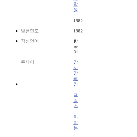
학
원
,
1982
발행연도
1982
작성언어
한
국
어
주제어
망
시
앙
레
짐
;
프
랑
스
;
차
지
농
;