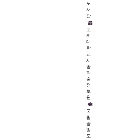
도
서
관
고
려
대
학
교
세
종
학
술
정
보
원
국
립
중
앙
도