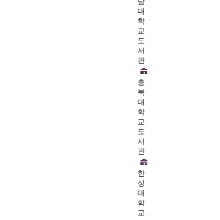
남
대
학
교
도
서
관
충
북
대
학
교
도
서
관
한
성
대
학
교