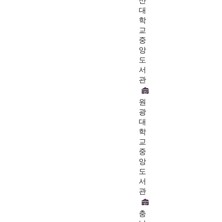
산
대
학
교
중
앙
도
서
관
원
광
대
학
교
중
앙
도
서
관
충