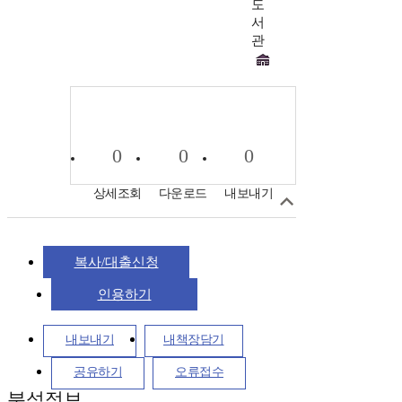
도
서
관
0
0
0
상세조회
다운로드
내보내기
복사/대출신청
인용하기
내보내기
내책장담기
공유하기
오류접수
분석정보