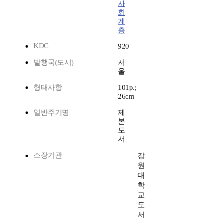
사
회
계
층
KDC
920
발행국(도시)
서
울
형태사항
101p.;
26cm
일반주기명
제
본
도
서
소장기관
강
원
대
학
교
도
서