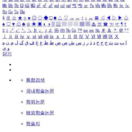
㎒
㎓
㎔
Ω
㏀
㏁
㎊
㎋
㎌
㏖
㏅
㎭
㎮
㎯
㏛
㎩
㎪
㎫
㎬
㏝
㏐
㏓
㏃
㏉
㏜
㏆
§
※
☆
★
○
●
◎
◇
◆
□
■
△
▽
→
←
↑
↓
↔
〓
◁
◀
▷
▶
♤
♠
♡
♥
♧
♣
⊙
◈
▣
◐
◑
▒
▤
▥
▨
▧
▦
▩
♨
☏
☎
☜
☞
¶
†
‡
↕
↗
↙
↖
↘
♭
♩
♪
♬
㉿
㈜
№
㏇
™
㏂
㏘
℡
＃
＆
＊
＠
ª
º
ⅰ
ⅱ
ⅲ
ⅳ
ⅴ
ⅵ
ⅶ
ⅷ
ⅸ
ⅹ
Ⅰ
Ⅱ
Ⅲ
Ⅳ
Ⅴ
Ⅵ
Ⅶ
Ⅷ
Ⅸ
Ⅹ
ا
ب
ت
ث
ج
ح
خ
د
ذ
ر
ز
س
ش
ص
ض
ط
ظ
ع
غ
ف
ق
ک
ل
م
ن
ه
و
ی
닫기
통합검색
국내학술논문
학위논문
해외학술논문
학술지