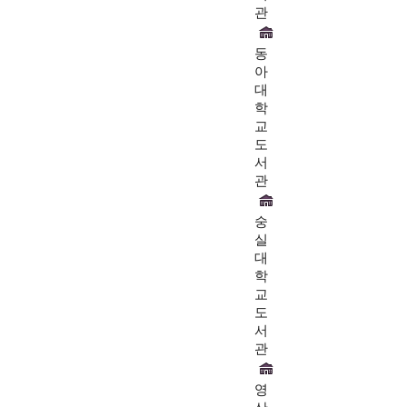
관
동
아
대
학
교
도
서
관
숭
실
대
학
교
도
서
관
영