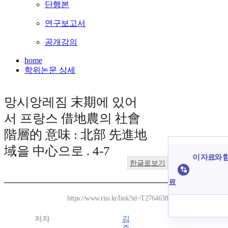
단행본
연구보고서
공개강의
home
학위논문 상세
망시앙레짐 末期에 있어
서 프랑스 借地農의 社會
階層的 意味 : 北部 先進地
域을 中心으로 . 4-7
이 자료와 함
한글로보기
료
https://www.riss.kr/link?id=T2764638
저자
김