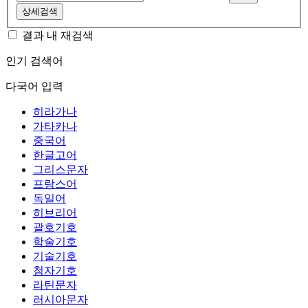
상세검색
결과 내 재검색
인기 검색어
다국어 입력
히라가나
가타카나
중국어
한글고어
그리스문자
프랑스어
독일어
히브리어
괄호기호
학술기호
기술기호
첨자기호
라틴문자
러시아문자