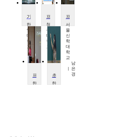
기초 프랑스어 작문
프랑스문화와 예술
프랑스 문화탐방
한
청
서
양
주
울
대
대
신
학
학
학
교
교
대
문
최
학
규
호
교
영
열
남
은
경
프랑스문학읽기
초급 프랑스어
한
한
양
양
대
대
학
학
교
교
이
문
인
규
숙,
영
한
양