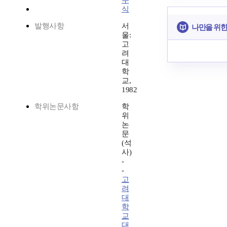
주
식
발행사항
서
나만을 위한
울:
고
려
대
학
교,
1982
학위논문사항
학
위
논
문
(석
사)
-
-
고
려
대
학
교
대