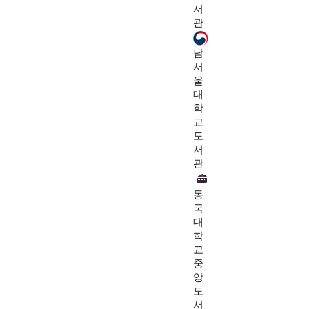
서
관
남
서
울
대
학
교
도
서
관
동
국
대
학
교
중
앙
도
서