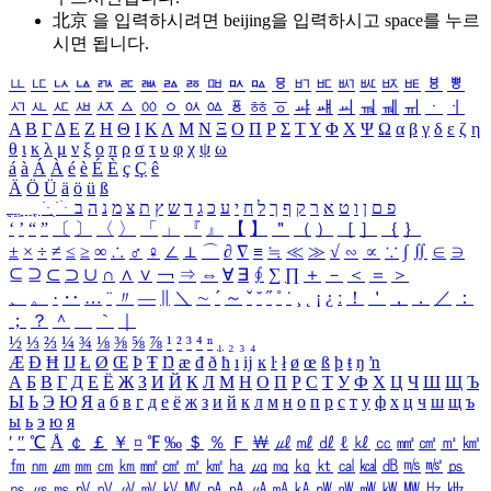
北京 을 입력하시려면
beijing
을 입력하시고 space를 누르
시면 됩니다.
ㅥ
ㅦ
ㅧ
ㅨ
ㅩ
ㅪ
ㅫ
ㅬ
ㅭ
ㅮ
ㅯ
ㅰ
ㅱ
ㅲ
ㅳ
ㅴ
ㅵ
ㅶ
ㅷ
ㅸ
ㅹ
ㅺ
ㅻ
ㅼ
ㅽ
ㅾ
ㅿ
ㆀ
ㆁ
ㆂ
ㆃ
ㆄ
ㆅ
ㆆ
ㆇ
ㆈ
ㆉ
ㆊ
ㆋ
ㆌ
ㆍ
ㆎ
Α
Β
Γ
Δ
Ε
Ζ
Η
Θ
Ι
Κ
Λ
Μ
Ν
Ξ
Ο
Π
Ρ
Σ
Τ
Υ
Φ
Χ
Ψ
Ω
α
β
γ
δ
ε
ζ
η
θ
ι
κ
λ
μ
ν
ξ
ο
π
ρ
σ
τ
υ
φ
χ
ψ
ω
á
à
Á
À
é
è
É
È
ç
Ç
ê
Ä
Ö
Ü
ä
ö
ü
ß
ְ
ֳ
ֲ
ֱ
ָ
ַ
ֵ
ֶ
ִ
ֹ
ּ
ֻ
ׂ
ׁ
ּ
ב
ה
נ
מ
צ
ת
ץ
ש
ד
ג
כ
ע
י
ח
ל
ך
ף
ק
ר
א
ט
ו
ן
ם
פ
‘
’
“
”
〔
〕
〈
〉
「
」
『
』
【
】
＂
（
）
［
］
｛
｝
±
×
÷
≠
≤
≥
∞
∴
♂
♀
∠
⊥
⌒
∂
∇
≡
≒
≪
≫
√
∽
∝
∵
∫
∬
∈
∋
⊆
⊇
⊂
⊃
∪
∩
∧
∨
￢
⇒
⇔
∀
∃
∮
∑
∏
＋
－
＜
＝
＞
、
。
·
‥
…
¨
〃
―
∥
＼
∼
´
～
ˇ
˘
˝
˚
˙
¸
˛
¡
¿
ː
！
＇
，
．
／
：
；
？
＾
＿
｀
｜
½
⅓
⅔
¼
¾
⅛
⅜
⅝
⅞
¹
²
³
⁴
ⁿ
₁
₂
₃
₄
Æ
Ð
Ħ
Ĳ
Ł
Ø
Œ
Þ
Ŧ
Ŋ
æ
đ
ð
ħ
ı
ĳ
ĸ
ŀ
ł
ø
œ
ß
þ
ŧ
ŋ
ŉ
А
Б
В
Г
Д
Е
Ё
Ж
З
И
Й
К
Л
М
Н
О
П
Р
С
Т
У
Ф
Х
Ц
Ч
Ш
Щ
Ъ
Ы
Ь
Э
Ю
Я
а
б
в
г
д
е
ё
ж
з
и
й
к
л
м
н
о
п
р
с
т
у
ф
х
ц
ч
ш
щ
ъ
ы
ь
э
ю
я
′
″
℃
Å
￠
￡
￥
¤
℉
‰
＄
％
Ｆ
￦
㎕
㎖
㎗
ℓ
㎘
㏄
㎣
㎤
㎥
㎦
㎙
㎚
㎛
㎜
㎝
㎞
㎟
㎠
㎡
㎢
㏊
㎍
㎎
㎏
㏏
㎈
㎉
㏈
㎧
㎨
㎰
㎱
㎲
㎳
㎴
㎵
㎶
㎷
㎸
㎹
㎀
㎁
㎂
㎃
㎄
㎺
㎻
㎽
㎾
㎿
㎐
㎑