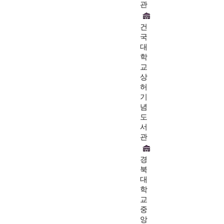
관
건
국
대
학
교
상
허
기
념
도
서
관
경
북
대
학
교
중
앙