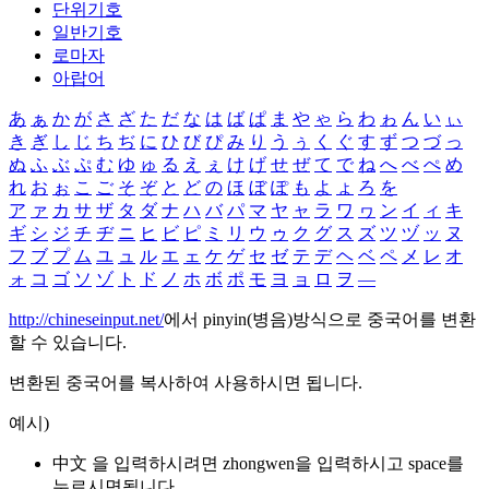
단위기호
일반기호
로마자
아랍어
あ
ぁ
か
が
さ
ざ
た
だ
な
は
ば
ぱ
ま
や
ゃ
ら
わ
ゎ
ん
い
ぃ
き
ぎ
し
じ
ち
ぢ
に
ひ
び
ぴ
み
り
う
ぅ
く
ぐ
す
ず
つ
づ
っ
ぬ
ふ
ぶ
ぷ
む
ゆ
ゅ
る
え
ぇ
け
げ
せ
ぜ
て
で
ね
へ
べ
ぺ
め
れ
お
ぉ
こ
ご
そ
ぞ
と
ど
の
ほ
ぼ
ぽ
も
よ
ょ
ろ
を
ア
ァ
カ
サ
ザ
タ
ダ
ナ
ハ
バ
パ
マ
ヤ
ャ
ラ
ワ
ヮ
ン
イ
ィ
キ
ギ
シ
ジ
チ
ヂ
ニ
ヒ
ビ
ピ
ミ
リ
ウ
ゥ
ク
グ
ス
ズ
ツ
ヅ
ッ
ヌ
フ
ブ
プ
ム
ユ
ュ
ル
エ
ェ
ケ
ゲ
セ
ゼ
テ
デ
ヘ
ベ
ペ
メ
レ
オ
ォ
コ
ゴ
ソ
ゾ
ト
ド
ノ
ホ
ボ
ポ
モ
ヨ
ョ
ロ
ヲ
―
http://chineseinput.net/
에서 pinyin(병음)방식으로 중국어를 변환
할 수 있습니다.
변환된 중국어를 복사하여 사용하시면 됩니다.
예시)
中文 을 입력하시려면
zhongwen
을 입력하시고 space를
누르시면됩니다.