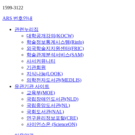
1599-3122
ARS 번호안내
관련누리집
대학공개강의(KOCW)
학술정보통계시스템(Rinfo)
외국학술지지원센터(FRIC)
학술관계분석서비스(SAM)
사서커뮤니티
기관회원
지식나눔(LOOK)
의학전자도서관(MEDLIS)
유관기관 사이트
교육부(MOE)
국립장애인도서관(NLD)
국립중앙도서관(NL)
국회도서관(NAL)
연구윤리정보포털(CRE)
사이언스온 (ScienceON)