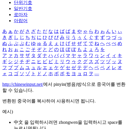
단위기호
일반기호
로마자
아랍어
あ
ぁ
か
が
さ
ざ
た
だ
な
は
ば
ぱ
ま
や
ゃ
ら
わ
ゎ
ん
い
ぃ
き
ぎ
し
じ
ち
ぢ
に
ひ
び
ぴ
み
り
う
ぅ
く
ぐ
す
ず
つ
づ
っ
ぬ
ふ
ぶ
ぷ
む
ゆ
ゅ
る
え
ぇ
け
げ
せ
ぜ
て
で
ね
へ
べ
ぺ
め
れ
お
ぉ
こ
ご
そ
ぞ
と
ど
の
ほ
ぼ
ぽ
も
よ
ょ
ろ
を
ア
ァ
カ
サ
ザ
タ
ダ
ナ
ハ
バ
パ
マ
ヤ
ャ
ラ
ワ
ヮ
ン
イ
ィ
キ
ギ
シ
ジ
チ
ヂ
ニ
ヒ
ビ
ピ
ミ
リ
ウ
ゥ
ク
グ
ス
ズ
ツ
ヅ
ッ
ヌ
フ
ブ
プ
ム
ユ
ュ
ル
エ
ェ
ケ
ゲ
セ
ゼ
テ
デ
ヘ
ベ
ペ
メ
レ
オ
ォ
コ
ゴ
ソ
ゾ
ト
ド
ノ
ホ
ボ
ポ
モ
ヨ
ョ
ロ
ヲ
―
http://chineseinput.net/
에서 pinyin(병음)방식으로 중국어를 변환
할 수 있습니다.
변환된 중국어를 복사하여 사용하시면 됩니다.
예시)
中文 을 입력하시려면
zhongwen
을 입력하시고 space를
누르시면됩니다.