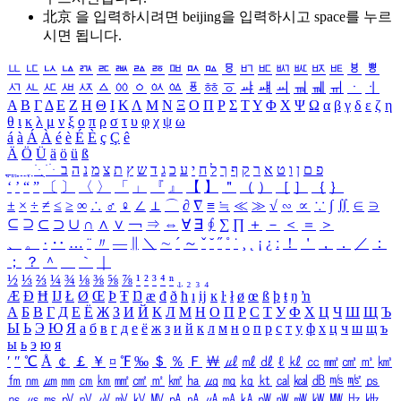
北京 을 입력하시려면
beijing
을 입력하시고 space를 누르
시면 됩니다.
ㅥ
ㅦ
ㅧ
ㅨ
ㅩ
ㅪ
ㅫ
ㅬ
ㅭ
ㅮ
ㅯ
ㅰ
ㅱ
ㅲ
ㅳ
ㅴ
ㅵ
ㅶ
ㅷ
ㅸ
ㅹ
ㅺ
ㅻ
ㅼ
ㅽ
ㅾ
ㅿ
ㆀ
ㆁ
ㆂ
ㆃ
ㆄ
ㆅ
ㆆ
ㆇ
ㆈ
ㆉ
ㆊ
ㆋ
ㆌ
ㆍ
ㆎ
Α
Β
Γ
Δ
Ε
Ζ
Η
Θ
Ι
Κ
Λ
Μ
Ν
Ξ
Ο
Π
Ρ
Σ
Τ
Υ
Φ
Χ
Ψ
Ω
α
β
γ
δ
ε
ζ
η
θ
ι
κ
λ
μ
ν
ξ
ο
π
ρ
σ
τ
υ
φ
χ
ψ
ω
á
à
Á
À
é
è
É
È
ç
Ç
ê
Ä
Ö
Ü
ä
ö
ü
ß
ְ
ֳ
ֲ
ֱ
ָ
ַ
ֵ
ֶ
ִ
ֹ
ּ
ֻ
ׂ
ׁ
ּ
ב
ה
נ
מ
צ
ת
ץ
ש
ד
ג
כ
ע
י
ח
ל
ך
ף
ק
ר
א
ט
ו
ן
ם
פ
‘
’
“
”
〔
〕
〈
〉
「
」
『
』
【
】
＂
（
）
［
］
｛
｝
±
×
÷
≠
≤
≥
∞
∴
♂
♀
∠
⊥
⌒
∂
∇
≡
≒
≪
≫
√
∽
∝
∵
∫
∬
∈
∋
⊆
⊇
⊂
⊃
∪
∩
∧
∨
￢
⇒
⇔
∀
∃
∮
∑
∏
＋
－
＜
＝
＞
、
。
·
‥
…
¨
〃
―
∥
＼
∼
´
～
ˇ
˘
˝
˚
˙
¸
˛
¡
¿
ː
！
＇
，
．
／
：
；
？
＾
＿
｀
｜
½
⅓
⅔
¼
¾
⅛
⅜
⅝
⅞
¹
²
³
⁴
ⁿ
₁
₂
₃
₄
Æ
Ð
Ħ
Ĳ
Ł
Ø
Œ
Þ
Ŧ
Ŋ
æ
đ
ð
ħ
ı
ĳ
ĸ
ŀ
ł
ø
œ
ß
þ
ŧ
ŋ
ŉ
А
Б
В
Г
Д
Е
Ё
Ж
З
И
Й
К
Л
М
Н
О
П
Р
С
Т
У
Ф
Х
Ц
Ч
Ш
Щ
Ъ
Ы
Ь
Э
Ю
Я
а
б
в
г
д
е
ё
ж
з
и
й
к
л
м
н
о
п
р
с
т
у
ф
х
ц
ч
ш
щ
ъ
ы
ь
э
ю
я
′
″
℃
Å
￠
￡
￥
¤
℉
‰
＄
％
Ｆ
￦
㎕
㎖
㎗
ℓ
㎘
㏄
㎣
㎤
㎥
㎦
㎙
㎚
㎛
㎜
㎝
㎞
㎟
㎠
㎡
㎢
㏊
㎍
㎎
㎏
㏏
㎈
㎉
㏈
㎧
㎨
㎰
㎱
㎲
㎳
㎴
㎵
㎶
㎷
㎸
㎹
㎀
㎁
㎂
㎃
㎄
㎺
㎻
㎽
㎾
㎿
㎐
㎑