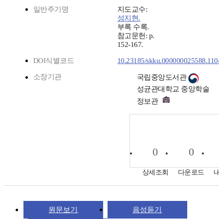
일반주기명
지도교수:
성지현.
부록 수록.
참고문헌: p.
152-167.
DOI식별코드
10.23185/skku.000000025588.110
소장기관
국립중앙도서관
성균관대학교 중앙학술
정보관
0
0
상세조회
다운로드
원문보기
음성듣기