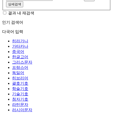
상세검색
결과 내 재검색
인기 검색어
다국어 입력
히라가나
가타카나
중국어
한글고어
그리스문자
프랑스어
독일어
히브리어
괄호기호
학술기호
기술기호
첨자기호
라틴문자
러시아문자