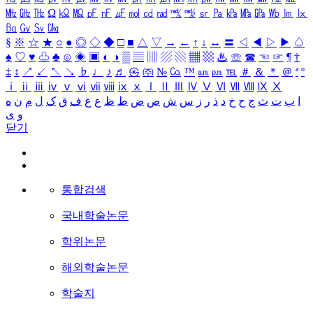
㎒
㎓
㎔
Ω
㏀
㏁
㎊
㎋
㎌
㏖
㏅
㎭
㎮
㎯
㏛
㎩
㎪
㎫
㎬
㏝
㏐
㏓
㏃
㏉
㏜
㏆
§
※
☆
★
○
●
◎
◇
◆
□
■
△
▽
→
←
↑
↓
↔
〓
◁
◀
▷
▶
♤
♠
♡
♥
♧
♣
⊙
◈
▣
◐
◑
▒
▤
▥
▨
▧
▦
▩
♨
☏
☎
☜
☞
¶
†
‡
↕
↗
↙
↖
↘
♭
♩
♪
♬
㉿
㈜
№
㏇
™
㏂
㏘
℡
＃
＆
＊
＠
ª
º
ⅰ
ⅱ
ⅲ
ⅳ
ⅴ
ⅵ
ⅶ
ⅷ
ⅸ
ⅹ
Ⅰ
Ⅱ
Ⅲ
Ⅳ
Ⅴ
Ⅵ
Ⅶ
Ⅷ
Ⅸ
Ⅹ
ا
ب
ت
ث
ج
ح
خ
د
ذ
ر
ز
س
ش
ص
ض
ط
ظ
ع
غ
ف
ق
ک
ل
م
ن
ه
و
ی
닫기
통합검색
국내학술논문
학위논문
해외학술논문
학술지