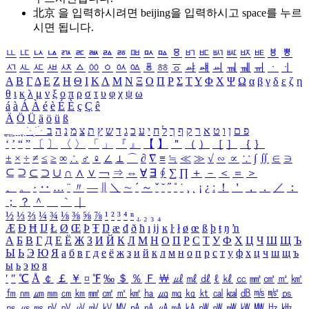
北京 을 입력하시려면
beijing
을 입력하시고 space를 누르
시면 됩니다.
ㅥ
ㅦ
ㅧ
ㅨ
ㅩ
ㅪ
ㅫ
ㅬ
ㅭ
ㅮ
ㅯ
ㅰ
ㅱ
ㅲ
ㅳ
ㅴ
ㅵ
ㅶ
ㅷ
ㅸ
ㅹ
ㅺ
ㅻ
ㅼ
ㅽ
ㅾ
ㅿ
ㆀ
ㆁ
ㆂ
ㆃ
ㆄ
ㆅ
ㆆ
ㆇ
ㆈ
ㆉ
ㆊ
ㆋ
ㆌ
ㆍ
ㆎ
Α
Β
Γ
Δ
Ε
Ζ
Η
Θ
Ι
Κ
Λ
Μ
Ν
Ξ
Ο
Π
Ρ
Σ
Τ
Υ
Φ
Χ
Ψ
Ω
α
β
γ
δ
ε
ζ
η
θ
ι
κ
λ
μ
ν
ξ
ο
π
ρ
σ
τ
υ
φ
χ
ψ
ω
á
à
Á
À
é
è
É
È
ç
Ç
ê
Ä
Ö
Ü
ä
ö
ü
ß
ְ
ֳ
ֲ
ֱ
ָ
ַ
ֵ
ֶ
ִ
ֹ
ּ
ֻ
ׂ
ׁ
ּ
ב
ה
נ
מ
צ
ת
ץ
ש
ד
ג
כ
ע
י
ח
ל
ך
ף
ק
ר
א
ט
ו
ן
ם
פ
‘
’
“
”
〔
〕
〈
〉
「
」
『
』
【
】
＂
（
）
［
］
｛
｝
±
×
÷
≠
≤
≥
∞
∴
♂
♀
∠
⊥
⌒
∂
∇
≡
≒
≪
≫
√
∽
∝
∵
∫
∬
∈
∋
⊆
⊇
⊂
⊃
∪
∩
∧
∨
￢
⇒
⇔
∀
∃
∮
∑
∏
＋
－
＜
＝
＞
、
。
·
‥
…
¨
〃
―
∥
＼
∼
´
～
ˇ
˘
˝
˚
˙
¸
˛
¡
¿
ː
！
＇
，
．
／
：
；
？
＾
＿
｀
｜
½
⅓
⅔
¼
¾
⅛
⅜
⅝
⅞
¹
²
³
⁴
ⁿ
₁
₂
₃
₄
Æ
Ð
Ħ
Ĳ
Ł
Ø
Œ
Þ
Ŧ
Ŋ
æ
đ
ð
ħ
ı
ĳ
ĸ
ŀ
ł
ø
œ
ß
þ
ŧ
ŋ
ŉ
А
Б
В
Г
Д
Е
Ё
Ж
З
И
Й
К
Л
М
Н
О
П
Р
С
Т
У
Ф
Х
Ц
Ч
Ш
Щ
Ъ
Ы
Ь
Э
Ю
Я
а
б
в
г
д
е
ё
ж
з
и
й
к
л
м
н
о
п
р
с
т
у
ф
х
ц
ч
ш
щ
ъ
ы
ь
э
ю
я
′
″
℃
Å
￠
￡
￥
¤
℉
‰
＄
％
Ｆ
￦
㎕
㎖
㎗
ℓ
㎘
㏄
㎣
㎤
㎥
㎦
㎙
㎚
㎛
㎜
㎝
㎞
㎟
㎠
㎡
㎢
㏊
㎍
㎎
㎏
㏏
㎈
㎉
㏈
㎧
㎨
㎰
㎱
㎲
㎳
㎴
㎵
㎶
㎷
㎸
㎹
㎀
㎁
㎂
㎃
㎄
㎺
㎻
㎽
㎾
㎿
㎐
㎑