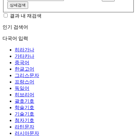
상세검색
결과 내 재검색
인기 검색어
다국어 입력
히라가나
가타카나
중국어
한글고어
그리스문자
프랑스어
독일어
히브리어
괄호기호
학술기호
기술기호
첨자기호
라틴문자
러시아문자