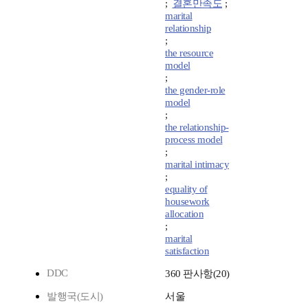
;
결혼만족도
;
marital
relationship
;
the resource
model
;
the gender-role
model
;
the relationship-
process model
;
marital intimacy
;
equality of
housework
allocation
;
marital
satisfaction
DDC
360 판사항(20)
발행국(도시)
서울