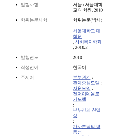
발행사항
서울 : 서울대학
교 대학원, 2010
학위논문사항
학위논문(박사)
--
서울대학교 대
학원
,
사회복지학과
, 2010.2
발행연도
2010
작성언어
한국어
주제어
부부관계
;
관계중심모델
;
자원모델
;
젠더이데올로
기모델
;
부부간의 친밀
성
;
가사분담의 평
등성