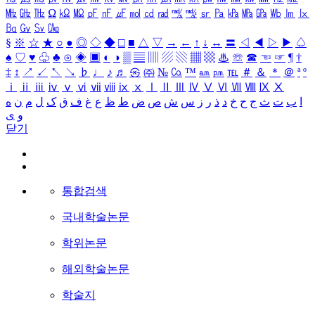
㎒
㎓
㎔
Ω
㏀
㏁
㎊
㎋
㎌
㏖
㏅
㎭
㎮
㎯
㏛
㎩
㎪
㎫
㎬
㏝
㏐
㏓
㏃
㏉
㏜
㏆
§
※
☆
★
○
●
◎
◇
◆
□
■
△
▽
→
←
↑
↓
↔
〓
◁
◀
▷
▶
♤
♠
♡
♥
♧
♣
⊙
◈
▣
◐
◑
▒
▤
▥
▨
▧
▦
▩
♨
☏
☎
☜
☞
¶
†
‡
↕
↗
↙
↖
↘
♭
♩
♪
♬
㉿
㈜
№
㏇
™
㏂
㏘
℡
＃
＆
＊
＠
ª
º
ⅰ
ⅱ
ⅲ
ⅳ
ⅴ
ⅵ
ⅶ
ⅷ
ⅸ
ⅹ
Ⅰ
Ⅱ
Ⅲ
Ⅳ
Ⅴ
Ⅵ
Ⅶ
Ⅷ
Ⅸ
Ⅹ
ا
ب
ت
ث
ج
ح
خ
د
ذ
ر
ز
س
ش
ص
ض
ط
ظ
ع
غ
ف
ق
ک
ل
م
ن
ه
و
ی
닫기
통합검색
국내학술논문
학위논문
해외학술논문
학술지