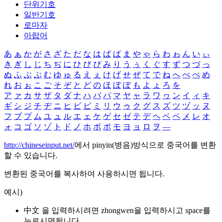
단위기호
일반기호
로마자
아랍어
あ
ぁ
か
が
さ
ざ
た
だ
な
は
ば
ぱ
ま
や
ゃ
ら
わ
ゎ
ん
い
ぃ
き
ぎ
し
じ
ち
ぢ
に
ひ
び
ぴ
み
り
う
ぅ
く
ぐ
す
ず
つ
づ
っ
ぬ
ふ
ぶ
ぷ
む
ゆ
ゅ
る
え
ぇ
け
げ
せ
ぜ
て
で
ね
へ
べ
ぺ
め
れ
お
ぉ
こ
ご
そ
ぞ
と
ど
の
ほ
ぼ
ぽ
も
よ
ょ
ろ
を
ア
ァ
カ
サ
ザ
タ
ダ
ナ
ハ
バ
パ
マ
ヤ
ャ
ラ
ワ
ヮ
ン
イ
ィ
キ
ギ
シ
ジ
チ
ヂ
ニ
ヒ
ビ
ピ
ミ
リ
ウ
ゥ
ク
グ
ス
ズ
ツ
ヅ
ッ
ヌ
フ
ブ
プ
ム
ユ
ュ
ル
エ
ェ
ケ
ゲ
セ
ゼ
テ
デ
ヘ
ベ
ペ
メ
レ
オ
ォ
コ
ゴ
ソ
ゾ
ト
ド
ノ
ホ
ボ
ポ
モ
ヨ
ョ
ロ
ヲ
―
http://chineseinput.net/
에서 pinyin(병음)방식으로 중국어를 변환
할 수 있습니다.
변환된 중국어를 복사하여 사용하시면 됩니다.
예시)
中文 을 입력하시려면
zhongwen
을 입력하시고 space를
누르시면됩니다.