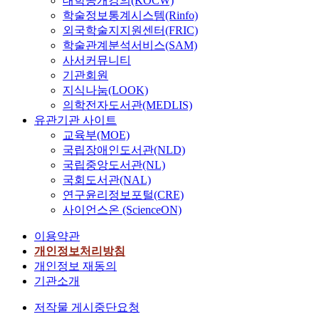
대학공개강의(KOCW)
학술정보통계시스템(Rinfo)
외국학술지지원센터(FRIC)
학술관계분석서비스(SAM)
사서커뮤니티
기관회원
지식나눔(LOOK)
의학전자도서관(MEDLIS)
유관기관 사이트
교육부(MOE)
국립장애인도서관(NLD)
국립중앙도서관(NL)
국회도서관(NAL)
연구윤리정보포털(CRE)
사이언스온 (ScienceON)
이용약관
개인정보처리방침
개인정보 재동의
기관소개
저작물 게시중단요청