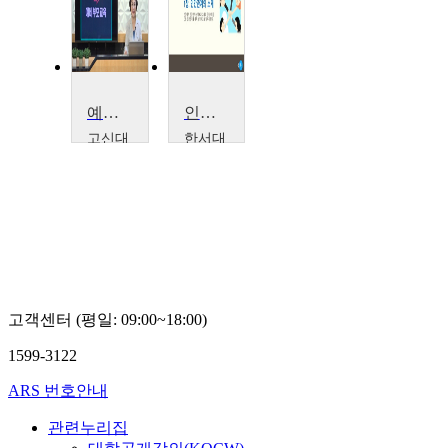
예비부모교육
인간관계의 이해
고신대
한서대
학교
학교
함
이
승
태
애
연
고객센터 (평일: 09:00~18:00)
1599-3122
ARS 번호안내
관련누리집