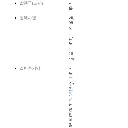
발행국(도시)
서
울
형태사항
vii,
98
p.
:
삽
도
;
26
cm.
일반주기명
지
도
교
수:
진
영
선
단
면
인
쇄
임