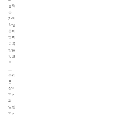
능력
을
가진
학생
들이
함께
교육
받는
것으
로
그
특징
은
장애
학생
과
일반
학생