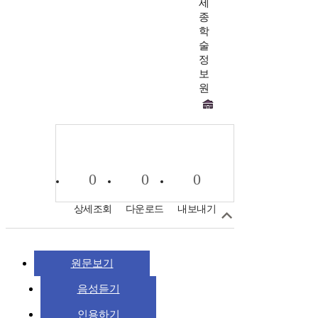
세
종
학
술
정
보
원
0
0
0
상세조회
다운로드
내보내기
원문보기
음성듣기
인용하기