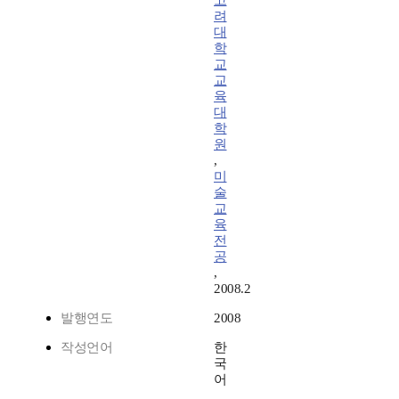
고
려
대
학
교
교
육
대
학
원
,
미
술
교
육
전
공
,
2008.2
발행연도
2008
작성언어
한
국
어