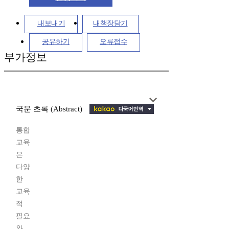
내보내기
내책장담기
공유하기
오류접수
부가정보
국문 초록 (Abstract)
통합
교육
은
다양
한
교육
적
필요
와