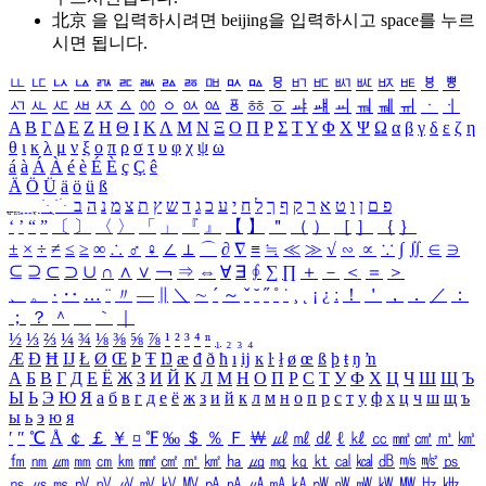
北京 을 입력하시려면
beijing
을 입력하시고 space를 누르
시면 됩니다.
ㅥ
ㅦ
ㅧ
ㅨ
ㅩ
ㅪ
ㅫ
ㅬ
ㅭ
ㅮ
ㅯ
ㅰ
ㅱ
ㅲ
ㅳ
ㅴ
ㅵ
ㅶ
ㅷ
ㅸ
ㅹ
ㅺ
ㅻ
ㅼ
ㅽ
ㅾ
ㅿ
ㆀ
ㆁ
ㆂ
ㆃ
ㆄ
ㆅ
ㆆ
ㆇ
ㆈ
ㆉ
ㆊ
ㆋ
ㆌ
ㆍ
ㆎ
Α
Β
Γ
Δ
Ε
Ζ
Η
Θ
Ι
Κ
Λ
Μ
Ν
Ξ
Ο
Π
Ρ
Σ
Τ
Υ
Φ
Χ
Ψ
Ω
α
β
γ
δ
ε
ζ
η
θ
ι
κ
λ
μ
ν
ξ
ο
π
ρ
σ
τ
υ
φ
χ
ψ
ω
á
à
Á
À
é
è
É
È
ç
Ç
ê
Ä
Ö
Ü
ä
ö
ü
ß
ְ
ֳ
ֲ
ֱ
ָ
ַ
ֵ
ֶ
ִ
ֹ
ּ
ֻ
ׂ
ׁ
ּ
ב
ה
נ
מ
צ
ת
ץ
ש
ד
ג
כ
ע
י
ח
ל
ך
ף
ק
ר
א
ט
ו
ן
ם
פ
‘
’
“
”
〔
〕
〈
〉
「
」
『
』
【
】
＂
（
）
［
］
｛
｝
±
×
÷
≠
≤
≥
∞
∴
♂
♀
∠
⊥
⌒
∂
∇
≡
≒
≪
≫
√
∽
∝
∵
∫
∬
∈
∋
⊆
⊇
⊂
⊃
∪
∩
∧
∨
￢
⇒
⇔
∀
∃
∮
∑
∏
＋
－
＜
＝
＞
、
。
·
‥
…
¨
〃
―
∥
＼
∼
´
～
ˇ
˘
˝
˚
˙
¸
˛
¡
¿
ː
！
＇
，
．
／
：
；
？
＾
＿
｀
｜
½
⅓
⅔
¼
¾
⅛
⅜
⅝
⅞
¹
²
³
⁴
ⁿ
₁
₂
₃
₄
Æ
Ð
Ħ
Ĳ
Ł
Ø
Œ
Þ
Ŧ
Ŋ
æ
đ
ð
ħ
ı
ĳ
ĸ
ŀ
ł
ø
œ
ß
þ
ŧ
ŋ
ŉ
А
Б
В
Г
Д
Е
Ё
Ж
З
И
Й
К
Л
М
Н
О
П
Р
С
Т
У
Ф
Х
Ц
Ч
Ш
Щ
Ъ
Ы
Ь
Э
Ю
Я
а
б
в
г
д
е
ё
ж
з
и
й
к
л
м
н
о
п
р
с
т
у
ф
х
ц
ч
ш
щ
ъ
ы
ь
э
ю
я
′
″
℃
Å
￠
￡
￥
¤
℉
‰
＄
％
Ｆ
￦
㎕
㎖
㎗
ℓ
㎘
㏄
㎣
㎤
㎥
㎦
㎙
㎚
㎛
㎜
㎝
㎞
㎟
㎠
㎡
㎢
㏊
㎍
㎎
㎏
㏏
㎈
㎉
㏈
㎧
㎨
㎰
㎱
㎲
㎳
㎴
㎵
㎶
㎷
㎸
㎹
㎀
㎁
㎂
㎃
㎄
㎺
㎻
㎽
㎾
㎿
㎐
㎑