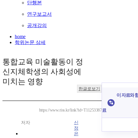
단행본
연구보고서
공개강의
home
학위논문 상세
통합교육 미술활동이 정
신지체학생의 사회성에
미치는 영향
한글로보기
이 자료와 함
료
https://www.riss.kr/link?id=T11253387
저자
신
정
은