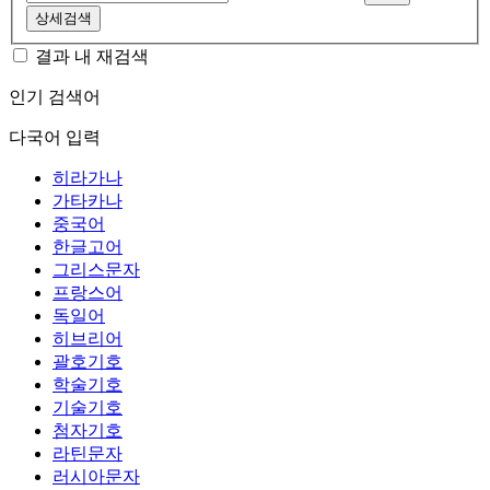
상세검색
결과 내 재검색
인기 검색어
다국어 입력
히라가나
가타카나
중국어
한글고어
그리스문자
프랑스어
독일어
히브리어
괄호기호
학술기호
기술기호
첨자기호
라틴문자
러시아문자