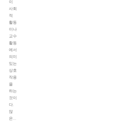
이
사회
적
활동
이나
교수
활동
에서
의미
있는
상호
작용
을
하는
것이
다.
많
은...