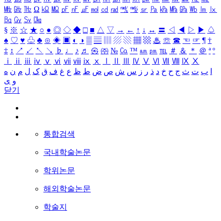
㎒
㎓
㎔
Ω
㏀
㏁
㎊
㎋
㎌
㏖
㏅
㎭
㎮
㎯
㏛
㎩
㎪
㎫
㎬
㏝
㏐
㏓
㏃
㏉
㏜
㏆
§
※
☆
★
○
●
◎
◇
◆
□
■
△
▽
→
←
↑
↓
↔
〓
◁
◀
▷
▶
♤
♠
♡
♥
♧
♣
⊙
◈
▣
◐
◑
▒
▤
▥
▨
▧
▦
▩
♨
☏
☎
☜
☞
¶
†
‡
↕
↗
↙
↖
↘
♭
♩
♪
♬
㉿
㈜
№
㏇
™
㏂
㏘
℡
＃
＆
＊
＠
ª
º
ⅰ
ⅱ
ⅲ
ⅳ
ⅴ
ⅵ
ⅶ
ⅷ
ⅸ
ⅹ
Ⅰ
Ⅱ
Ⅲ
Ⅳ
Ⅴ
Ⅵ
Ⅶ
Ⅷ
Ⅸ
Ⅹ
ا
ب
ت
ث
ج
ح
خ
د
ذ
ر
ز
س
ش
ص
ض
ط
ظ
ع
غ
ف
ق
ک
ل
م
ن
ه
و
ی
닫기
통합검색
국내학술논문
학위논문
해외학술논문
학술지