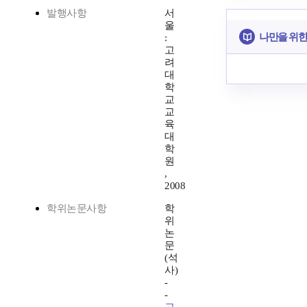
발행사항
서
울
나만을 위한
:
고
려
대
학
교
교
육
대
학
원
,
2008
학위논문사항
학
위
논
문
(석
사)
-
-