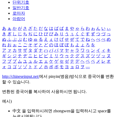
단위기호
일반기호
로마자
아랍어
あ
ぁ
か
が
さ
ざ
た
だ
な
は
ば
ぱ
ま
や
ゃ
ら
わ
ゎ
ん
い
ぃ
き
ぎ
し
じ
ち
ぢ
に
ひ
び
ぴ
み
り
う
ぅ
く
ぐ
す
ず
つ
づ
っ
ぬ
ふ
ぶ
ぷ
む
ゆ
ゅ
る
え
ぇ
け
げ
せ
ぜ
て
で
ね
へ
べ
ぺ
め
れ
お
ぉ
こ
ご
そ
ぞ
と
ど
の
ほ
ぼ
ぽ
も
よ
ょ
ろ
を
ア
ァ
カ
サ
ザ
タ
ダ
ナ
ハ
バ
パ
マ
ヤ
ャ
ラ
ワ
ヮ
ン
イ
ィ
キ
ギ
シ
ジ
チ
ヂ
ニ
ヒ
ビ
ピ
ミ
リ
ウ
ゥ
ク
グ
ス
ズ
ツ
ヅ
ッ
ヌ
フ
ブ
プ
ム
ユ
ュ
ル
エ
ェ
ケ
ゲ
セ
ゼ
テ
デ
ヘ
ベ
ペ
メ
レ
オ
ォ
コ
ゴ
ソ
ゾ
ト
ド
ノ
ホ
ボ
ポ
モ
ヨ
ョ
ロ
ヲ
―
http://chineseinput.net/
에서 pinyin(병음)방식으로 중국어를 변환
할 수 있습니다.
변환된 중국어를 복사하여 사용하시면 됩니다.
예시)
中文 을 입력하시려면
zhongwen
을 입력하시고 space를
누르시면됩니다.