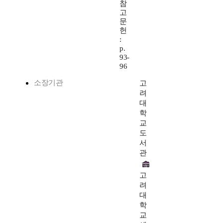
참
고
문
헌
:
p.
93-
96
소장기관
고
려
대
학
교
도
서
관
고
려
대
학
교