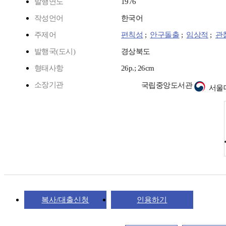
발행연도
1976
작성언어
한국어
주제어
편칙성
;
안구돌출
;
임상적
;
관
발행국(도시)
경상북도
형태사항
26p.; 26cm
소장기관
국립중앙도서관
서울
복사/대출신청
인용하기