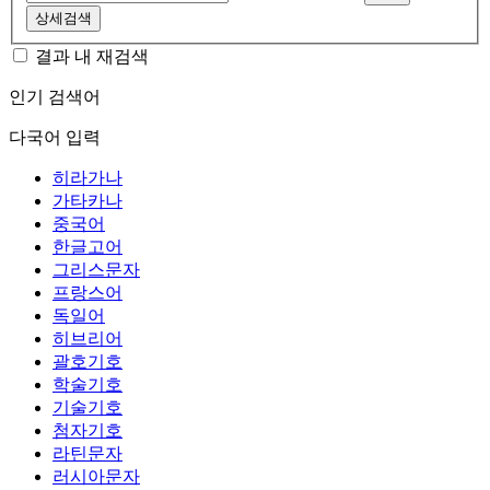
상세검색
결과 내 재검색
인기 검색어
다국어 입력
히라가나
가타카나
중국어
한글고어
그리스문자
프랑스어
독일어
히브리어
괄호기호
학술기호
기술기호
첨자기호
라틴문자
러시아문자