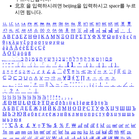
北京 을 입력하시려면
beijing
을 입력하시고 space를 누르
시면 됩니다.
ㅥ
ㅦ
ㅧ
ㅨ
ㅩ
ㅪ
ㅫ
ㅬ
ㅭ
ㅮ
ㅯ
ㅰ
ㅱ
ㅲ
ㅳ
ㅴ
ㅵ
ㅶ
ㅷ
ㅸ
ㅹ
ㅺ
ㅻ
ㅼ
ㅽ
ㅾ
ㅿ
ㆀ
ㆁ
ㆂ
ㆃ
ㆄ
ㆅ
ㆆ
ㆇ
ㆈ
ㆉ
ㆊ
ㆋ
ㆌ
ㆍ
ㆎ
Α
Β
Γ
Δ
Ε
Ζ
Η
Θ
Ι
Κ
Λ
Μ
Ν
Ξ
Ο
Π
Ρ
Σ
Τ
Υ
Φ
Χ
Ψ
Ω
α
β
γ
δ
ε
ζ
η
θ
ι
κ
λ
μ
ν
ξ
ο
π
ρ
σ
τ
υ
φ
χ
ψ
ω
á
à
Á
À
é
è
É
È
ç
Ç
ê
Ä
Ö
Ü
ä
ö
ü
ß
ְ
ֳ
ֲ
ֱ
ָ
ַ
ֵ
ֶ
ִ
ֹ
ּ
ֻ
ׂ
ׁ
ּ
ב
ה
נ
מ
צ
ת
ץ
ש
ד
ג
כ
ע
י
ח
ל
ך
ף
ק
ר
א
ט
ו
ן
ם
פ
‘
’
“
”
〔
〕
〈
〉
「
」
『
』
【
】
＂
（
）
［
］
｛
｝
±
×
÷
≠
≤
≥
∞
∴
♂
♀
∠
⊥
⌒
∂
∇
≡
≒
≪
≫
√
∽
∝
∵
∫
∬
∈
∋
⊆
⊇
⊂
⊃
∪
∩
∧
∨
￢
⇒
⇔
∀
∃
∮
∑
∏
＋
－
＜
＝
＞
、
。
·
‥
…
¨
〃
―
∥
＼
∼
´
～
ˇ
˘
˝
˚
˙
¸
˛
¡
¿
ː
！
＇
，
．
／
：
；
？
＾
＿
｀
｜
½
⅓
⅔
¼
¾
⅛
⅜
⅝
⅞
¹
²
³
⁴
ⁿ
₁
₂
₃
₄
Æ
Ð
Ħ
Ĳ
Ł
Ø
Œ
Þ
Ŧ
Ŋ
æ
đ
ð
ħ
ı
ĳ
ĸ
ŀ
ł
ø
œ
ß
þ
ŧ
ŋ
ŉ
А
Б
В
Г
Д
Е
Ё
Ж
З
И
Й
К
Л
М
Н
О
П
Р
С
Т
У
Ф
Х
Ц
Ч
Ш
Щ
Ъ
Ы
Ь
Э
Ю
Я
а
б
в
г
д
е
ё
ж
з
и
й
к
л
м
н
о
п
р
с
т
у
ф
х
ц
ч
ш
щ
ъ
ы
ь
э
ю
я
′
″
℃
Å
￠
￡
￥
¤
℉
‰
＄
％
Ｆ
￦
㎕
㎖
㎗
ℓ
㎘
㏄
㎣
㎤
㎥
㎦
㎙
㎚
㎛
㎜
㎝
㎞
㎟
㎠
㎡
㎢
㏊
㎍
㎎
㎏
㏏
㎈
㎉
㏈
㎧
㎨
㎰
㎱
㎲
㎳
㎴
㎵
㎶
㎷
㎸
㎹
㎀
㎁
㎂
㎃
㎄
㎺
㎻
㎽
㎾
㎿
㎐
㎑