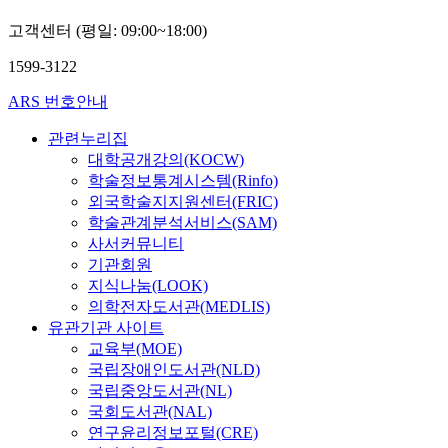
고객센터 (평일: 09:00~18:00)
1599-3122
ARS 번호안내
관련누리집
대학공개강의(KOCW)
학술정보통계시스템(Rinfo)
외국학술지지원센터(FRIC)
학술관계분석서비스(SAM)
사서커뮤니티
기관회원
지식나눔(LOOK)
의학전자도서관(MEDLIS)
유관기관 사이트
교육부(MOE)
국립장애인도서관(NLD)
국립중앙도서관(NL)
국회도서관(NAL)
연구윤리정보포털(CRE)