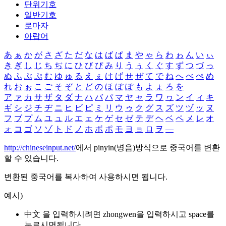
단위기호
일반기호
로마자
아랍어
あ
ぁ
か
が
さ
ざ
た
だ
な
は
ば
ぱ
ま
や
ゃ
ら
わ
ゎ
ん
い
ぃ
き
ぎ
し
じ
ち
ぢ
に
ひ
び
ぴ
み
り
う
ぅ
く
ぐ
す
ず
つ
づ
っ
ぬ
ふ
ぶ
ぷ
む
ゆ
ゅ
る
え
ぇ
け
げ
せ
ぜ
て
で
ね
へ
べ
ぺ
め
れ
お
ぉ
こ
ご
そ
ぞ
と
ど
の
ほ
ぼ
ぽ
も
よ
ょ
ろ
を
ア
ァ
カ
サ
ザ
タ
ダ
ナ
ハ
バ
パ
マ
ヤ
ャ
ラ
ワ
ヮ
ン
イ
ィ
キ
ギ
シ
ジ
チ
ヂ
ニ
ヒ
ビ
ピ
ミ
リ
ウ
ゥ
ク
グ
ス
ズ
ツ
ヅ
ッ
ヌ
フ
ブ
プ
ム
ユ
ュ
ル
エ
ェ
ケ
ゲ
セ
ゼ
テ
デ
ヘ
ベ
ペ
メ
レ
オ
ォ
コ
ゴ
ソ
ゾ
ト
ド
ノ
ホ
ボ
ポ
モ
ヨ
ョ
ロ
ヲ
―
http://chineseinput.net/
에서 pinyin(병음)방식으로 중국어를 변환
할 수 있습니다.
변환된 중국어를 복사하여 사용하시면 됩니다.
예시)
中文 을 입력하시려면
zhongwen
을 입력하시고 space를
누르시면됩니다.