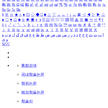
㎒
㎓
㎔
Ω
㏀
㏁
㎊
㎋
㎌
㏖
㏅
㎭
㎮
㎯
㏛
㎩
㎪
㎫
㎬
㏝
㏐
㏓
㏃
㏉
㏜
㏆
§
※
☆
★
○
●
◎
◇
◆
□
■
△
▽
→
←
↑
↓
↔
〓
◁
◀
▷
▶
♤
♠
♡
♥
♧
♣
⊙
◈
▣
◐
◑
▒
▤
▥
▨
▧
▦
▩
♨
☏
☎
☜
☞
¶
†
‡
↕
↗
↙
↖
↘
♭
♩
♪
♬
㉿
㈜
№
㏇
™
㏂
㏘
℡
＃
＆
＊
＠
ª
º
ⅰ
ⅱ
ⅲ
ⅳ
ⅴ
ⅵ
ⅶ
ⅷ
ⅸ
ⅹ
Ⅰ
Ⅱ
Ⅲ
Ⅳ
Ⅴ
Ⅵ
Ⅶ
Ⅷ
Ⅸ
Ⅹ
ا
ب
ت
ث
ج
ح
خ
د
ذ
ر
ز
س
ش
ص
ض
ط
ظ
ع
غ
ف
ق
ک
ل
م
ن
ه
و
ی
닫기
통합검색
국내학술논문
학위논문
해외학술논문
학술지