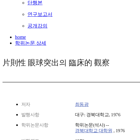
단행본
연구보고서
공개강의
home
학위논문 상세
片則性 眼球突出의 臨床的 觀察
저자
최동광
발행사항
대구: 경북대학교, 1976
학위논문사항
학위논문(석사) --
경북대학교 대학원
, 1976