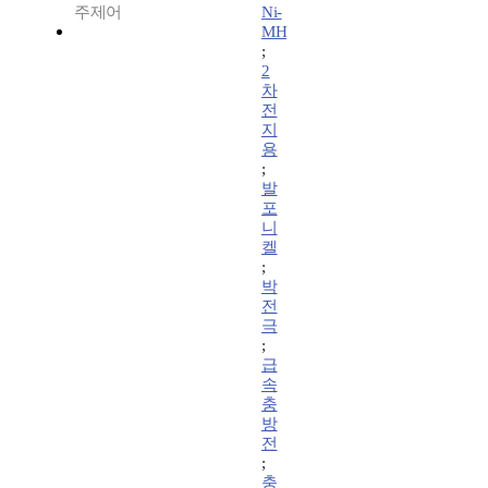
주제어
Ni-
MH
;
2
차
전
지
용
;
발
포
니
켈
;
박
전
극
;
급
속
충
방
전
;
충