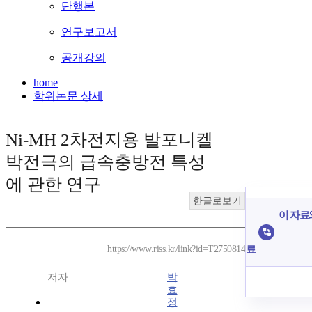
단행본
연구보고서
공개강의
home
학위논문 상세
Ni-MH 2차전지용 발포니켈
박전극의 급속충방전 특성
에 관한 연구
한글로보기
이 자료와
료
https://www.riss.kr/link?id=T2759814
저자
박
효
정