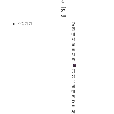
삽
도;
27
cm
소장기관
강
원
대
학
교
도
서
관
경
상
국
립
대
학
교
도
서