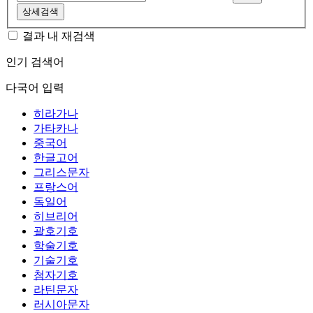
상세검색
결과 내 재검색
인기 검색어
다국어 입력
히라가나
가타카나
중국어
한글고어
그리스문자
프랑스어
독일어
히브리어
괄호기호
학술기호
기술기호
첨자기호
라틴문자
러시아문자