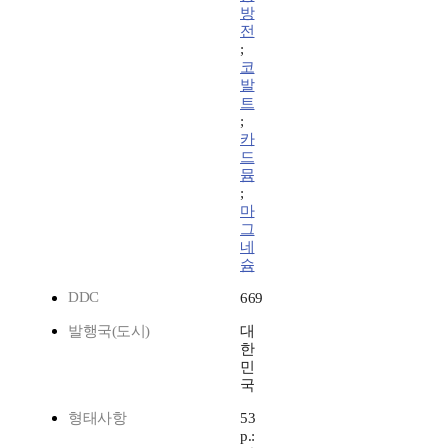
방
전
;
코
발
트
;
카
드
뮴
;
마
그
네
슘
DDC
669
발행국(도시)
대
한
민
국
형태사항
53
p.: