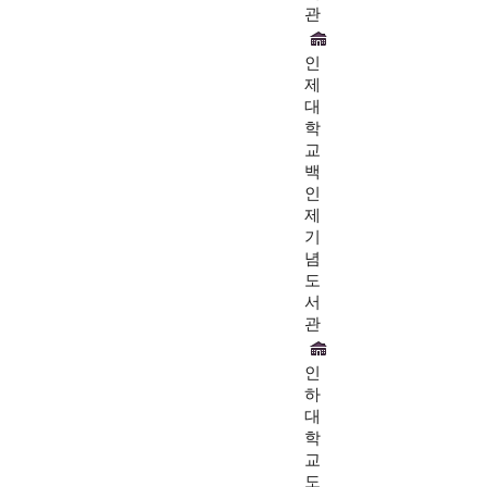
관
인
제
대
학
교
백
인
제
기
념
도
서
관
인
하
대
학
교
도