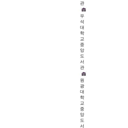
관
우
석
대
학
교
중
앙
도
서
관
원
광
대
학
교
중
앙
도
서