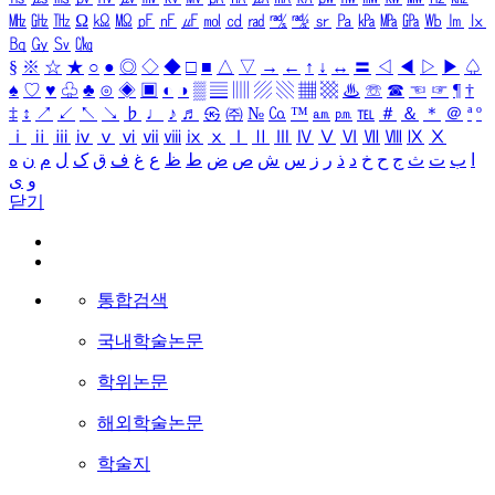
㎒
㎓
㎔
Ω
㏀
㏁
㎊
㎋
㎌
㏖
㏅
㎭
㎮
㎯
㏛
㎩
㎪
㎫
㎬
㏝
㏐
㏓
㏃
㏉
㏜
㏆
§
※
☆
★
○
●
◎
◇
◆
□
■
△
▽
→
←
↑
↓
↔
〓
◁
◀
▷
▶
♤
♠
♡
♥
♧
♣
⊙
◈
▣
◐
◑
▒
▤
▥
▨
▧
▦
▩
♨
☏
☎
☜
☞
¶
†
‡
↕
↗
↙
↖
↘
♭
♩
♪
♬
㉿
㈜
№
㏇
™
㏂
㏘
℡
＃
＆
＊
＠
ª
º
ⅰ
ⅱ
ⅲ
ⅳ
ⅴ
ⅵ
ⅶ
ⅷ
ⅸ
ⅹ
Ⅰ
Ⅱ
Ⅲ
Ⅳ
Ⅴ
Ⅵ
Ⅶ
Ⅷ
Ⅸ
Ⅹ
ا
ب
ت
ث
ج
ح
خ
د
ذ
ر
ز
س
ش
ص
ض
ط
ظ
ع
غ
ف
ق
ک
ل
م
ن
ه
و
ی
닫기
통합검색
국내학술논문
학위논문
해외학술논문
학술지