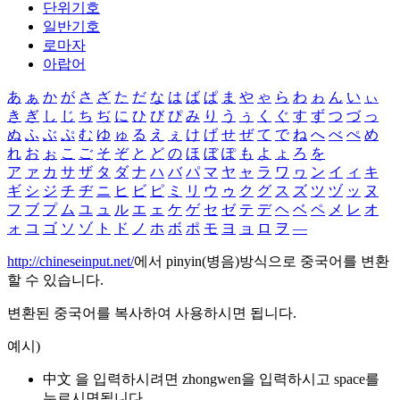
단위기호
일반기호
로마자
아랍어
あ
ぁ
か
が
さ
ざ
た
だ
な
は
ば
ぱ
ま
や
ゃ
ら
わ
ゎ
ん
い
ぃ
き
ぎ
し
じ
ち
ぢ
に
ひ
び
ぴ
み
り
う
ぅ
く
ぐ
す
ず
つ
づ
っ
ぬ
ふ
ぶ
ぷ
む
ゆ
ゅ
る
え
ぇ
け
げ
せ
ぜ
て
で
ね
へ
べ
ぺ
め
れ
お
ぉ
こ
ご
そ
ぞ
と
ど
の
ほ
ぼ
ぽ
も
よ
ょ
ろ
を
ア
ァ
カ
サ
ザ
タ
ダ
ナ
ハ
バ
パ
マ
ヤ
ャ
ラ
ワ
ヮ
ン
イ
ィ
キ
ギ
シ
ジ
チ
ヂ
ニ
ヒ
ビ
ピ
ミ
リ
ウ
ゥ
ク
グ
ス
ズ
ツ
ヅ
ッ
ヌ
フ
ブ
プ
ム
ユ
ュ
ル
エ
ェ
ケ
ゲ
セ
ゼ
テ
デ
ヘ
ベ
ペ
メ
レ
オ
ォ
コ
ゴ
ソ
ゾ
ト
ド
ノ
ホ
ボ
ポ
モ
ヨ
ョ
ロ
ヲ
―
http://chineseinput.net/
에서 pinyin(병음)방식으로 중국어를 변환
할 수 있습니다.
변환된 중국어를 복사하여 사용하시면 됩니다.
예시)
中文 을 입력하시려면
zhongwen
을 입력하시고 space를
누르시면됩니다.