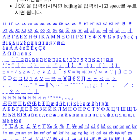
北京 을 입력하시려면
beijing
을 입력하시고 space를 누르
시면 됩니다.
ㅥ
ㅦ
ㅧ
ㅨ
ㅩ
ㅪ
ㅫ
ㅬ
ㅭ
ㅮ
ㅯ
ㅰ
ㅱ
ㅲ
ㅳ
ㅴ
ㅵ
ㅶ
ㅷ
ㅸ
ㅹ
ㅺ
ㅻ
ㅼ
ㅽ
ㅾ
ㅿ
ㆀ
ㆁ
ㆂ
ㆃ
ㆄ
ㆅ
ㆆ
ㆇ
ㆈ
ㆉ
ㆊ
ㆋ
ㆌ
ㆍ
ㆎ
Α
Β
Γ
Δ
Ε
Ζ
Η
Θ
Ι
Κ
Λ
Μ
Ν
Ξ
Ο
Π
Ρ
Σ
Τ
Υ
Φ
Χ
Ψ
Ω
α
β
γ
δ
ε
ζ
η
θ
ι
κ
λ
μ
ν
ξ
ο
π
ρ
σ
τ
υ
φ
χ
ψ
ω
á
à
Á
À
é
è
É
È
ç
Ç
ê
Ä
Ö
Ü
ä
ö
ü
ß
ְ
ֳ
ֲ
ֱ
ָ
ַ
ֵ
ֶ
ִ
ֹ
ּ
ֻ
ׂ
ׁ
ּ
ב
ה
נ
מ
צ
ת
ץ
ש
ד
ג
כ
ע
י
ח
ל
ך
ף
ק
ר
א
ט
ו
ן
ם
פ
‘
’
“
”
〔
〕
〈
〉
「
」
『
』
【
】
＂
（
）
［
］
｛
｝
±
×
÷
≠
≤
≥
∞
∴
♂
♀
∠
⊥
⌒
∂
∇
≡
≒
≪
≫
√
∽
∝
∵
∫
∬
∈
∋
⊆
⊇
⊂
⊃
∪
∩
∧
∨
￢
⇒
⇔
∀
∃
∮
∑
∏
＋
－
＜
＝
＞
、
。
·
‥
…
¨
〃
―
∥
＼
∼
´
～
ˇ
˘
˝
˚
˙
¸
˛
¡
¿
ː
！
＇
，
．
／
：
；
？
＾
＿
｀
｜
½
⅓
⅔
¼
¾
⅛
⅜
⅝
⅞
¹
²
³
⁴
ⁿ
₁
₂
₃
₄
Æ
Ð
Ħ
Ĳ
Ł
Ø
Œ
Þ
Ŧ
Ŋ
æ
đ
ð
ħ
ı
ĳ
ĸ
ŀ
ł
ø
œ
ß
þ
ŧ
ŋ
ŉ
А
Б
В
Г
Д
Е
Ё
Ж
З
И
Й
К
Л
М
Н
О
П
Р
С
Т
У
Ф
Х
Ц
Ч
Ш
Щ
Ъ
Ы
Ь
Э
Ю
Я
а
б
в
г
д
е
ё
ж
з
и
й
к
л
м
н
о
п
р
с
т
у
ф
х
ц
ч
ш
щ
ъ
ы
ь
э
ю
я
′
″
℃
Å
￠
￡
￥
¤
℉
‰
＄
％
Ｆ
￦
㎕
㎖
㎗
ℓ
㎘
㏄
㎣
㎤
㎥
㎦
㎙
㎚
㎛
㎜
㎝
㎞
㎟
㎠
㎡
㎢
㏊
㎍
㎎
㎏
㏏
㎈
㎉
㏈
㎧
㎨
㎰
㎱
㎲
㎳
㎴
㎵
㎶
㎷
㎸
㎹
㎀
㎁
㎂
㎃
㎄
㎺
㎻
㎽
㎾
㎿
㎐
㎑