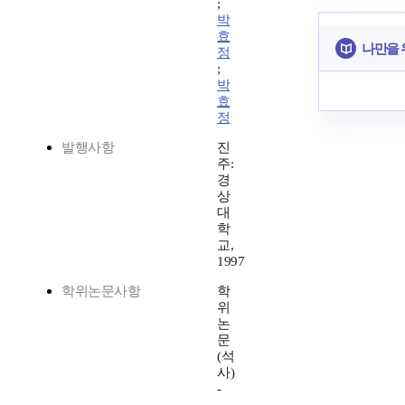
;
박
효
나만을 
정
;
박
효
정
발행사항
진
주:
경
상
대
학
교,
1997
학위논문사항
학
위
논
문
(석
사)
-