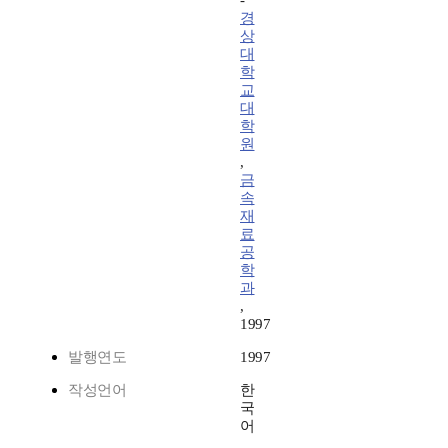
-
경
상
대
학
교
대
학
원
,
금
속
재
료
공
학
과
,
1997
발행연도
1997
작성언어
한
국
어