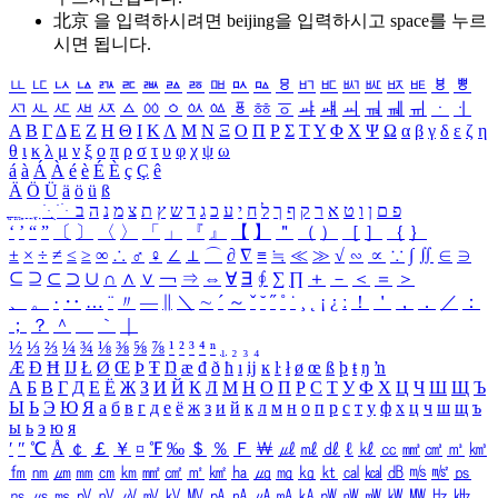
北京 을 입력하시려면
beijing
을 입력하시고 space를 누르
시면 됩니다.
ㅥ
ㅦ
ㅧ
ㅨ
ㅩ
ㅪ
ㅫ
ㅬ
ㅭ
ㅮ
ㅯ
ㅰ
ㅱ
ㅲ
ㅳ
ㅴ
ㅵ
ㅶ
ㅷ
ㅸ
ㅹ
ㅺ
ㅻ
ㅼ
ㅽ
ㅾ
ㅿ
ㆀ
ㆁ
ㆂ
ㆃ
ㆄ
ㆅ
ㆆ
ㆇ
ㆈ
ㆉ
ㆊ
ㆋ
ㆌ
ㆍ
ㆎ
Α
Β
Γ
Δ
Ε
Ζ
Η
Θ
Ι
Κ
Λ
Μ
Ν
Ξ
Ο
Π
Ρ
Σ
Τ
Υ
Φ
Χ
Ψ
Ω
α
β
γ
δ
ε
ζ
η
θ
ι
κ
λ
μ
ν
ξ
ο
π
ρ
σ
τ
υ
φ
χ
ψ
ω
á
à
Á
À
é
è
É
È
ç
Ç
ê
Ä
Ö
Ü
ä
ö
ü
ß
ְ
ֳ
ֲ
ֱ
ָ
ַ
ֵ
ֶ
ִ
ֹ
ּ
ֻ
ׂ
ׁ
ּ
ב
ה
נ
מ
צ
ת
ץ
ש
ד
ג
כ
ע
י
ח
ל
ך
ף
ק
ר
א
ט
ו
ן
ם
פ
‘
’
“
”
〔
〕
〈
〉
「
」
『
』
【
】
＂
（
）
［
］
｛
｝
±
×
÷
≠
≤
≥
∞
∴
♂
♀
∠
⊥
⌒
∂
∇
≡
≒
≪
≫
√
∽
∝
∵
∫
∬
∈
∋
⊆
⊇
⊂
⊃
∪
∩
∧
∨
￢
⇒
⇔
∀
∃
∮
∑
∏
＋
－
＜
＝
＞
、
。
·
‥
…
¨
〃
―
∥
＼
∼
´
～
ˇ
˘
˝
˚
˙
¸
˛
¡
¿
ː
！
＇
，
．
／
：
；
？
＾
＿
｀
｜
½
⅓
⅔
¼
¾
⅛
⅜
⅝
⅞
¹
²
³
⁴
ⁿ
₁
₂
₃
₄
Æ
Ð
Ħ
Ĳ
Ł
Ø
Œ
Þ
Ŧ
Ŋ
æ
đ
ð
ħ
ı
ĳ
ĸ
ŀ
ł
ø
œ
ß
þ
ŧ
ŋ
ŉ
А
Б
В
Г
Д
Е
Ё
Ж
З
И
Й
К
Л
М
Н
О
П
Р
С
Т
У
Ф
Х
Ц
Ч
Ш
Щ
Ъ
Ы
Ь
Э
Ю
Я
а
б
в
г
д
е
ё
ж
з
и
й
к
л
м
н
о
п
р
с
т
у
ф
х
ц
ч
ш
щ
ъ
ы
ь
э
ю
я
′
″
℃
Å
￠
￡
￥
¤
℉
‰
＄
％
Ｆ
￦
㎕
㎖
㎗
ℓ
㎘
㏄
㎣
㎤
㎥
㎦
㎙
㎚
㎛
㎜
㎝
㎞
㎟
㎠
㎡
㎢
㏊
㎍
㎎
㎏
㏏
㎈
㎉
㏈
㎧
㎨
㎰
㎱
㎲
㎳
㎴
㎵
㎶
㎷
㎸
㎹
㎀
㎁
㎂
㎃
㎄
㎺
㎻
㎽
㎾
㎿
㎐
㎑