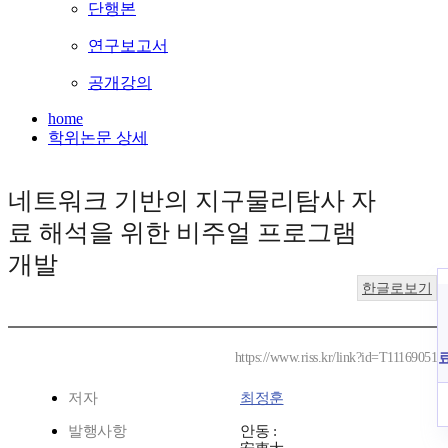
단행본
연구보고서
공개강의
home
학위논문 상세
네트워크 기반의 지구물리탐사 자
료 해석을 위한 비주얼 프로그램
개발
한글로보기
https://www.riss.kr/link?id=T11169051
저자
최정훈
발행사항
안동 :