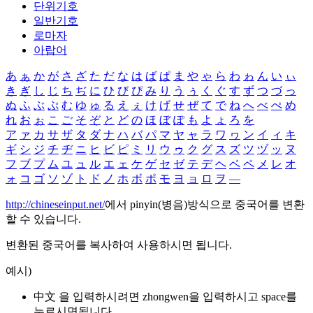
단위기호
일반기호
로마자
아랍어
あ
ぁ
か
が
さ
ざ
た
だ
な
は
ば
ぱ
ま
や
ゃ
ら
わ
ゎ
ん
い
ぃ
き
ぎ
し
じ
ち
ぢ
に
ひ
び
ぴ
み
り
う
ぅ
く
ぐ
す
ず
つ
づ
っ
ぬ
ふ
ぶ
ぷ
む
ゆ
ゅ
る
え
ぇ
け
げ
せ
ぜ
て
で
ね
へ
べ
ぺ
め
れ
お
ぉ
こ
ご
そ
ぞ
と
ど
の
ほ
ぼ
ぽ
も
よ
ょ
ろ
を
ア
ァ
カ
サ
ザ
タ
ダ
ナ
ハ
バ
パ
マ
ヤ
ャ
ラ
ワ
ヮ
ン
イ
ィ
キ
ギ
シ
ジ
チ
ヂ
ニ
ヒ
ビ
ピ
ミ
リ
ウ
ゥ
ク
グ
ス
ズ
ツ
ヅ
ッ
ヌ
フ
ブ
プ
ム
ユ
ュ
ル
エ
ェ
ケ
ゲ
セ
ゼ
テ
デ
ヘ
ベ
ペ
メ
レ
オ
ォ
コ
ゴ
ソ
ゾ
ト
ド
ノ
ホ
ボ
ポ
モ
ヨ
ョ
ロ
ヲ
―
http://chineseinput.net/
에서 pinyin(병음)방식으로 중국어를 변환
할 수 있습니다.
변환된 중국어를 복사하여 사용하시면 됩니다.
예시)
中文 을 입력하시려면
zhongwen
을 입력하시고 space를
누르시면됩니다.