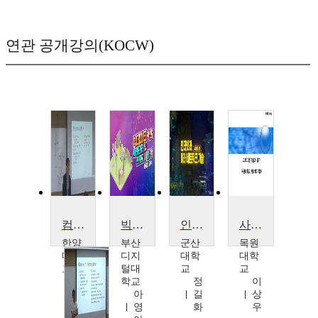
연관 공개강의(KOCW)
컴퓨터네트워크
빅데이터 기반 사례관리 및 프로그램 평가
인터넷과 미래 네트워크 기술
사회복지프로그램 개발과 평가
한양
부산
군산
목원
대학
디지
대학
대학
교
털대
교
교
이
학교
정
이
석
아
길
상
복
영
화
우