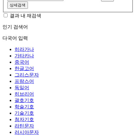
상세검색
결과 내 재검색
인기 검색어
다국어 입력
히라가나
가타카나
중국어
한글고어
그리스문자
프랑스어
독일어
히브리어
괄호기호
학술기호
기술기호
첨자기호
라틴문자
러시아문자