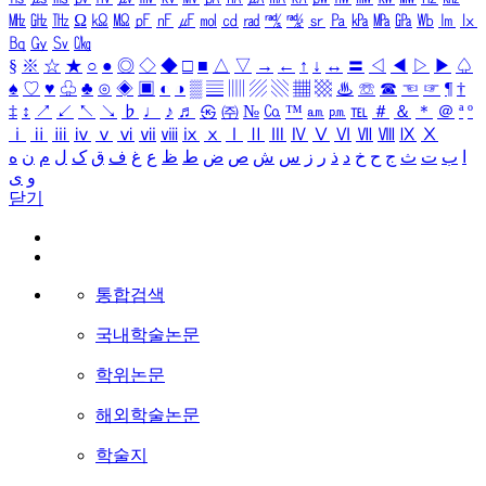
㎒
㎓
㎔
Ω
㏀
㏁
㎊
㎋
㎌
㏖
㏅
㎭
㎮
㎯
㏛
㎩
㎪
㎫
㎬
㏝
㏐
㏓
㏃
㏉
㏜
㏆
§
※
☆
★
○
●
◎
◇
◆
□
■
△
▽
→
←
↑
↓
↔
〓
◁
◀
▷
▶
♤
♠
♡
♥
♧
♣
⊙
◈
▣
◐
◑
▒
▤
▥
▨
▧
▦
▩
♨
☏
☎
☜
☞
¶
†
‡
↕
↗
↙
↖
↘
♭
♩
♪
♬
㉿
㈜
№
㏇
™
㏂
㏘
℡
＃
＆
＊
＠
ª
º
ⅰ
ⅱ
ⅲ
ⅳ
ⅴ
ⅵ
ⅶ
ⅷ
ⅸ
ⅹ
Ⅰ
Ⅱ
Ⅲ
Ⅳ
Ⅴ
Ⅵ
Ⅶ
Ⅷ
Ⅸ
Ⅹ
ا
ب
ت
ث
ج
ح
خ
د
ذ
ر
ز
س
ش
ص
ض
ط
ظ
ع
غ
ف
ق
ک
ل
م
ن
ه
و
ی
닫기
통합검색
국내학술논문
학위논문
해외학술논문
학술지