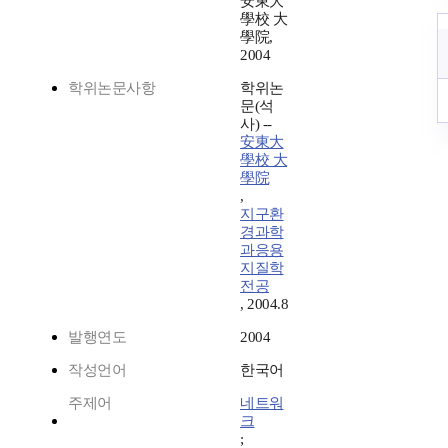
安東大
學校 大
學院,
2004
학위논문사항
학위논
문(석
사) --
安東大
學校 大
學院
,
지구환
경과학
과응용
지질학
전공
, 2004.8
발행연도
2004
작성언어
한국어
주제어
네트워
크
;