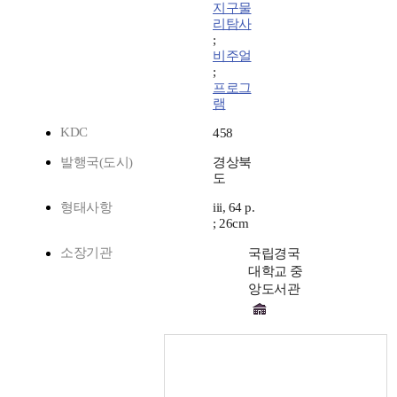
지구물
리탐사
;
비주얼
;
프로그
램
KDC
458
발행국(도시)
경상북
도
형태사항
iii, 64 p.
; 26cm
소장기관
국립경국
대학교 중
앙도서관