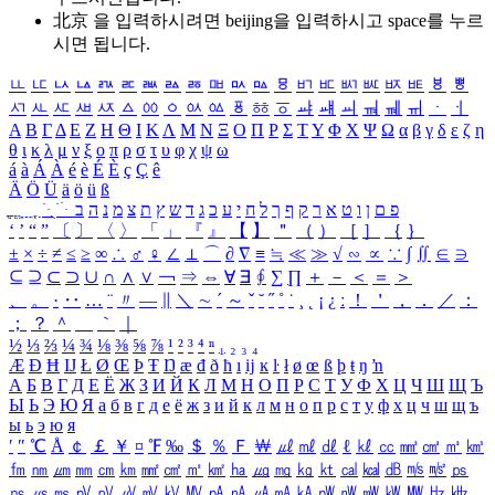
北京 을 입력하시려면
beijing
을 입력하시고 space를 누르
시면 됩니다.
ㅥ
ㅦ
ㅧ
ㅨ
ㅩ
ㅪ
ㅫ
ㅬ
ㅭ
ㅮ
ㅯ
ㅰ
ㅱ
ㅲ
ㅳ
ㅴ
ㅵ
ㅶ
ㅷ
ㅸ
ㅹ
ㅺ
ㅻ
ㅼ
ㅽ
ㅾ
ㅿ
ㆀ
ㆁ
ㆂ
ㆃ
ㆄ
ㆅ
ㆆ
ㆇ
ㆈ
ㆉ
ㆊ
ㆋ
ㆌ
ㆍ
ㆎ
Α
Β
Γ
Δ
Ε
Ζ
Η
Θ
Ι
Κ
Λ
Μ
Ν
Ξ
Ο
Π
Ρ
Σ
Τ
Υ
Φ
Χ
Ψ
Ω
α
β
γ
δ
ε
ζ
η
θ
ι
κ
λ
μ
ν
ξ
ο
π
ρ
σ
τ
υ
φ
χ
ψ
ω
á
à
Á
À
é
è
É
È
ç
Ç
ê
Ä
Ö
Ü
ä
ö
ü
ß
ְ
ֳ
ֲ
ֱ
ָ
ַ
ֵ
ֶ
ִ
ֹ
ּ
ֻ
ׂ
ׁ
ּ
ב
ה
נ
מ
צ
ת
ץ
ש
ד
ג
כ
ע
י
ח
ל
ך
ף
ק
ר
א
ט
ו
ן
ם
פ
‘
’
“
”
〔
〕
〈
〉
「
」
『
』
【
】
＂
（
）
［
］
｛
｝
±
×
÷
≠
≤
≥
∞
∴
♂
♀
∠
⊥
⌒
∂
∇
≡
≒
≪
≫
√
∽
∝
∵
∫
∬
∈
∋
⊆
⊇
⊂
⊃
∪
∩
∧
∨
￢
⇒
⇔
∀
∃
∮
∑
∏
＋
－
＜
＝
＞
、
。
·
‥
…
¨
〃
―
∥
＼
∼
´
～
ˇ
˘
˝
˚
˙
¸
˛
¡
¿
ː
！
＇
，
．
／
：
；
？
＾
＿
｀
｜
½
⅓
⅔
¼
¾
⅛
⅜
⅝
⅞
¹
²
³
⁴
ⁿ
₁
₂
₃
₄
Æ
Ð
Ħ
Ĳ
Ł
Ø
Œ
Þ
Ŧ
Ŋ
æ
đ
ð
ħ
ı
ĳ
ĸ
ŀ
ł
ø
œ
ß
þ
ŧ
ŋ
ŉ
А
Б
В
Г
Д
Е
Ё
Ж
З
И
Й
К
Л
М
Н
О
П
Р
С
Т
У
Ф
Х
Ц
Ч
Ш
Щ
Ъ
Ы
Ь
Э
Ю
Я
а
б
в
г
д
е
ё
ж
з
и
й
к
л
м
н
о
п
р
с
т
у
ф
х
ц
ч
ш
щ
ъ
ы
ь
э
ю
я
′
″
℃
Å
￠
￡
￥
¤
℉
‰
＄
％
Ｆ
￦
㎕
㎖
㎗
ℓ
㎘
㏄
㎣
㎤
㎥
㎦
㎙
㎚
㎛
㎜
㎝
㎞
㎟
㎠
㎡
㎢
㏊
㎍
㎎
㎏
㏏
㎈
㎉
㏈
㎧
㎨
㎰
㎱
㎲
㎳
㎴
㎵
㎶
㎷
㎸
㎹
㎀
㎁
㎂
㎃
㎄
㎺
㎻
㎽
㎾
㎿
㎐
㎑