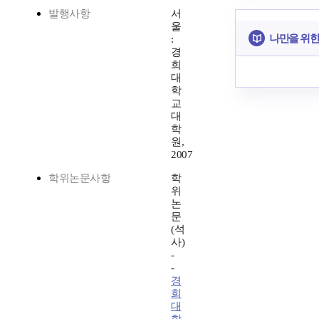
발행사항
서
울
나만을 위한
:
경
희
대
학
교
대
학
원,
2007
학위논문사항
학
위
논
문
(석
사)
-
-
경
희
대