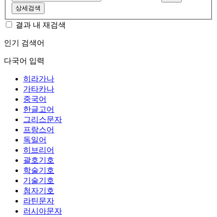
상세검색
결과 내 재검색
인기 검색어
다국어 입력
히라가나
가타카나
중국어
한글고어
그리스문자
프랑스어
독일어
히브리어
괄호기호
학술기호
기술기호
첨자기호
라틴문자
러시아문자