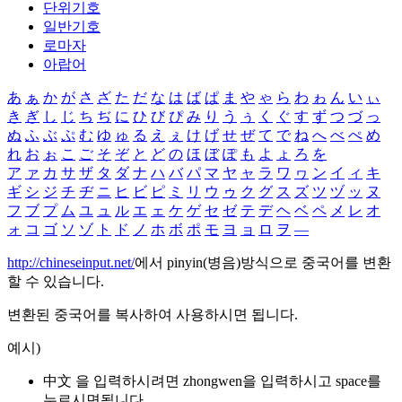
단위기호
일반기호
로마자
아랍어
あ
ぁ
か
が
さ
ざ
た
だ
な
は
ば
ぱ
ま
や
ゃ
ら
わ
ゎ
ん
い
ぃ
き
ぎ
し
じ
ち
ぢ
に
ひ
び
ぴ
み
り
う
ぅ
く
ぐ
す
ず
つ
づ
っ
ぬ
ふ
ぶ
ぷ
む
ゆ
ゅ
る
え
ぇ
け
げ
せ
ぜ
て
で
ね
へ
べ
ぺ
め
れ
お
ぉ
こ
ご
そ
ぞ
と
ど
の
ほ
ぼ
ぽ
も
よ
ょ
ろ
を
ア
ァ
カ
サ
ザ
タ
ダ
ナ
ハ
バ
パ
マ
ヤ
ャ
ラ
ワ
ヮ
ン
イ
ィ
キ
ギ
シ
ジ
チ
ヂ
ニ
ヒ
ビ
ピ
ミ
リ
ウ
ゥ
ク
グ
ス
ズ
ツ
ヅ
ッ
ヌ
フ
ブ
プ
ム
ユ
ュ
ル
エ
ェ
ケ
ゲ
セ
ゼ
テ
デ
ヘ
ベ
ペ
メ
レ
オ
ォ
コ
ゴ
ソ
ゾ
ト
ド
ノ
ホ
ボ
ポ
モ
ヨ
ョ
ロ
ヲ
―
http://chineseinput.net/
에서 pinyin(병음)방식으로 중국어를 변환
할 수 있습니다.
변환된 중국어를 복사하여 사용하시면 됩니다.
예시)
中文 을 입력하시려면
zhongwen
을 입력하시고 space를
누르시면됩니다.