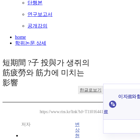
단행본
연구보고서
공개강의
home
학위논문 상세
短期間 ?子 投與가 생쥐의
筋疲勞와 筋力에 미치는
影響
한글로보기
이 자료와 함
료
https://www.riss.kr/link?id=T11016441
저자
변
상
현