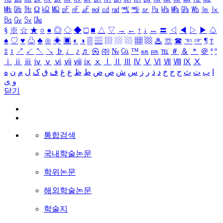
㎒
㎓
㎔
Ω
㏀
㏁
㎊
㎋
㎌
㏖
㏅
㎭
㎮
㎯
㏛
㎩
㎪
㎫
㎬
㏝
㏐
㏓
㏃
㏉
㏜
㏆
§
※
☆
★
○
●
◎
◇
◆
□
■
△
▽
→
←
↑
↓
↔
〓
◁
◀
▷
▶
♤
♠
♡
♥
♧
♣
⊙
◈
▣
◐
◑
▒
▤
▥
▨
▧
▦
▩
♨
☏
☎
☜
☞
¶
†
‡
↕
↗
↙
↖
↘
♭
♩
♪
♬
㉿
㈜
№
㏇
™
㏂
㏘
℡
＃
＆
＊
＠
ª
º
ⅰ
ⅱ
ⅲ
ⅳ
ⅴ
ⅵ
ⅶ
ⅷ
ⅸ
ⅹ
Ⅰ
Ⅱ
Ⅲ
Ⅳ
Ⅴ
Ⅵ
Ⅶ
Ⅷ
Ⅸ
Ⅹ
ا
ب
ت
ث
ج
ح
خ
د
ذ
ر
ز
س
ش
ص
ض
ط
ظ
ع
غ
ف
ق
ک
ل
م
ن
ه
و
ی
닫기
통합검색
국내학술논문
학위논문
해외학술논문
학술지