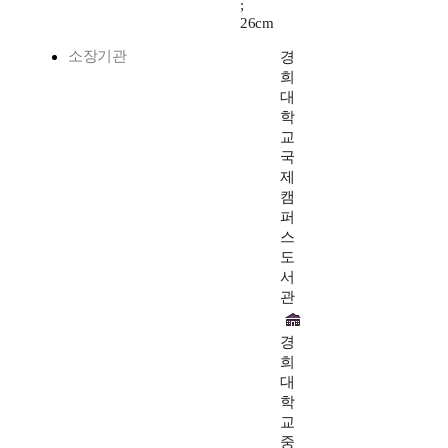
;
26cm
소장기관
경
희
대
학
교
국
제
캠
퍼
스
도
서
관
경
희
대
학
교
중