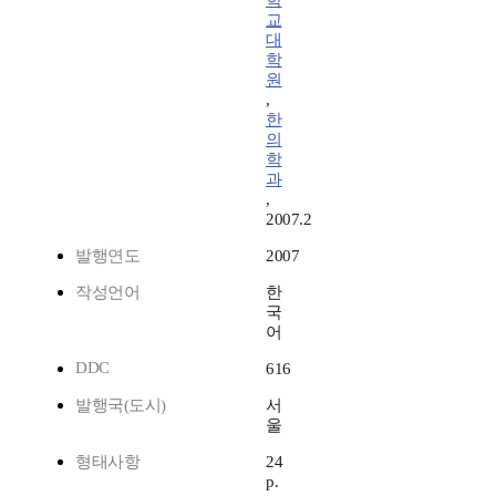
학
교
대
학
원
,
한
의
학
과
,
2007.2
발행연도
2007
작성언어
한
국
어
DDC
616
발행국(도시)
서
울
형태사항
24
p.