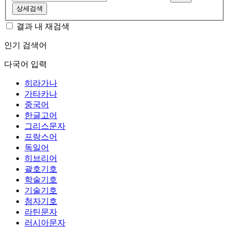
상세검색
결과 내 재검색
인기 검색어
다국어 입력
히라가나
가타카나
중국어
한글고어
그리스문자
프랑스어
독일어
히브리어
괄호기호
학술기호
기술기호
첨자기호
라틴문자
러시아문자