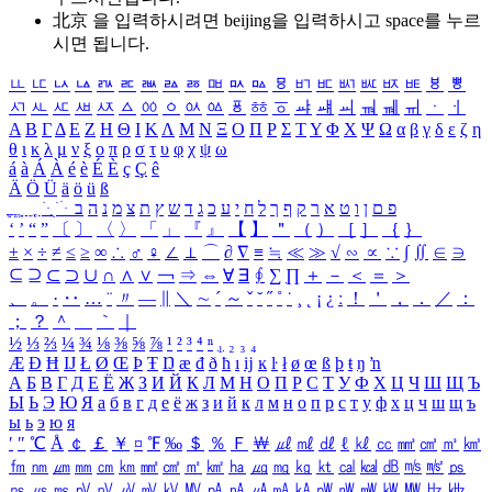
北京 을 입력하시려면
beijing
을 입력하시고 space를 누르
시면 됩니다.
ㅥ
ㅦ
ㅧ
ㅨ
ㅩ
ㅪ
ㅫ
ㅬ
ㅭ
ㅮ
ㅯ
ㅰ
ㅱ
ㅲ
ㅳ
ㅴ
ㅵ
ㅶ
ㅷ
ㅸ
ㅹ
ㅺ
ㅻ
ㅼ
ㅽ
ㅾ
ㅿ
ㆀ
ㆁ
ㆂ
ㆃ
ㆄ
ㆅ
ㆆ
ㆇ
ㆈ
ㆉ
ㆊ
ㆋ
ㆌ
ㆍ
ㆎ
Α
Β
Γ
Δ
Ε
Ζ
Η
Θ
Ι
Κ
Λ
Μ
Ν
Ξ
Ο
Π
Ρ
Σ
Τ
Υ
Φ
Χ
Ψ
Ω
α
β
γ
δ
ε
ζ
η
θ
ι
κ
λ
μ
ν
ξ
ο
π
ρ
σ
τ
υ
φ
χ
ψ
ω
á
à
Á
À
é
è
É
È
ç
Ç
ê
Ä
Ö
Ü
ä
ö
ü
ß
ְ
ֳ
ֲ
ֱ
ָ
ַ
ֵ
ֶ
ִ
ֹ
ּ
ֻ
ׂ
ׁ
ּ
ב
ה
נ
מ
צ
ת
ץ
ש
ד
ג
כ
ע
י
ח
ל
ך
ף
ק
ר
א
ט
ו
ן
ם
פ
‘
’
“
”
〔
〕
〈
〉
「
」
『
』
【
】
＂
（
）
［
］
｛
｝
±
×
÷
≠
≤
≥
∞
∴
♂
♀
∠
⊥
⌒
∂
∇
≡
≒
≪
≫
√
∽
∝
∵
∫
∬
∈
∋
⊆
⊇
⊂
⊃
∪
∩
∧
∨
￢
⇒
⇔
∀
∃
∮
∑
∏
＋
－
＜
＝
＞
、
。
·
‥
…
¨
〃
―
∥
＼
∼
´
～
ˇ
˘
˝
˚
˙
¸
˛
¡
¿
ː
！
＇
，
．
／
：
；
？
＾
＿
｀
｜
½
⅓
⅔
¼
¾
⅛
⅜
⅝
⅞
¹
²
³
⁴
ⁿ
₁
₂
₃
₄
Æ
Ð
Ħ
Ĳ
Ł
Ø
Œ
Þ
Ŧ
Ŋ
æ
đ
ð
ħ
ı
ĳ
ĸ
ŀ
ł
ø
œ
ß
þ
ŧ
ŋ
ŉ
А
Б
В
Г
Д
Е
Ё
Ж
З
И
Й
К
Л
М
Н
О
П
Р
С
Т
У
Ф
Х
Ц
Ч
Ш
Щ
Ъ
Ы
Ь
Э
Ю
Я
а
б
в
г
д
е
ё
ж
з
и
й
к
л
м
н
о
п
р
с
т
у
ф
х
ц
ч
ш
щ
ъ
ы
ь
э
ю
я
′
″
℃
Å
￠
￡
￥
¤
℉
‰
＄
％
Ｆ
￦
㎕
㎖
㎗
ℓ
㎘
㏄
㎣
㎤
㎥
㎦
㎙
㎚
㎛
㎜
㎝
㎞
㎟
㎠
㎡
㎢
㏊
㎍
㎎
㎏
㏏
㎈
㎉
㏈
㎧
㎨
㎰
㎱
㎲
㎳
㎴
㎵
㎶
㎷
㎸
㎹
㎀
㎁
㎂
㎃
㎄
㎺
㎻
㎽
㎾
㎿
㎐
㎑