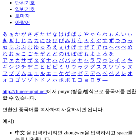
단위기호
일반기호
로마자
아랍어
あ
ぁ
か
が
さ
ざ
た
だ
な
は
ば
ぱ
ま
や
ゃ
ら
わ
ゎ
ん
い
ぃ
き
ぎ
し
じ
ち
ぢ
に
ひ
び
ぴ
み
り
う
ぅ
く
ぐ
す
ず
つ
づ
っ
ぬ
ふ
ぶ
ぷ
む
ゆ
ゅ
る
え
ぇ
け
げ
せ
ぜ
て
で
ね
へ
べ
ぺ
め
れ
お
ぉ
こ
ご
そ
ぞ
と
ど
の
ほ
ぼ
ぽ
も
よ
ょ
ろ
を
ア
ァ
カ
サ
ザ
タ
ダ
ナ
ハ
バ
パ
マ
ヤ
ャ
ラ
ワ
ヮ
ン
イ
ィ
キ
ギ
シ
ジ
チ
ヂ
ニ
ヒ
ビ
ピ
ミ
リ
ウ
ゥ
ク
グ
ス
ズ
ツ
ヅ
ッ
ヌ
フ
ブ
プ
ム
ユ
ュ
ル
エ
ェ
ケ
ゲ
セ
ゼ
テ
デ
ヘ
ベ
ペ
メ
レ
オ
ォ
コ
ゴ
ソ
ゾ
ト
ド
ノ
ホ
ボ
ポ
モ
ヨ
ョ
ロ
ヲ
―
http://chineseinput.net/
에서 pinyin(병음)방식으로 중국어를 변환
할 수 있습니다.
변환된 중국어를 복사하여 사용하시면 됩니다.
예시)
中文 을 입력하시려면
zhongwen
을 입력하시고 space를
누르시면됩니다.