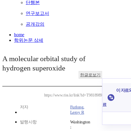
단행본
연구보고서
공개강의
home
학위논문 상세
A molecular orbital study of
hydrogen superoxide
한글로보기
이 자료와
https://www.riss.kr/link?id=T9818989
료
저자
Furlong,
Leroy R
발행사항
Washington
: