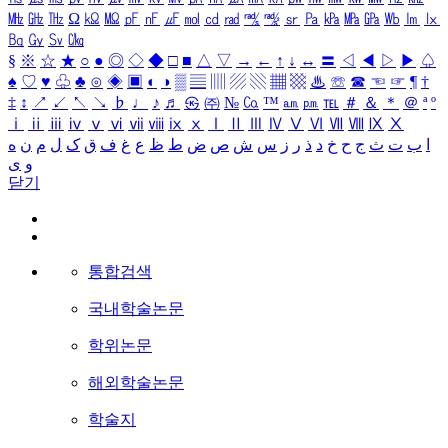
㎒
㎓
㎔
Ω
㏀
㏁
㎊
㎋
㎌
㏖
㏅
㎭
㎮
㎯
㏛
㎩
㎪
㎫
㎬
㏝
㏐
㏓
㏃
㏉
㏜
㏆
§
※
☆
★
○
●
◎
◇
◆
□
■
△
▽
→
←
↑
↓
↔
〓
◁
◀
▷
▶
♤
♠
♡
♥
♧
♣
⊙
◈
▣
◐
◑
▒
▤
▥
▨
▧
▦
▩
♨
☏
☎
☜
☞
¶
†
‡
↕
↗
↙
↖
↘
♭
♩
♪
♬
㉿
㈜
№
㏇
™
㏂
㏘
℡
＃
＆
＊
＠
ª
º
ⅰ
ⅱ
ⅲ
ⅳ
ⅴ
ⅵ
ⅶ
ⅷ
ⅸ
ⅹ
Ⅰ
Ⅱ
Ⅲ
Ⅳ
Ⅴ
Ⅵ
Ⅶ
Ⅷ
Ⅸ
Ⅹ
ا
ب
ت
ث
ج
ح
خ
د
ذ
ر
ز
س
ش
ص
ض
ط
ظ
ع
غ
ف
ق
ک
ل
م
ن
ه
و
ی
닫기
통합검색
국내학술논문
학위논문
해외학술논문
학술지