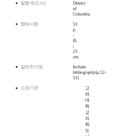
발행국(도시)
District
of
Columbia
형태사항
53
p.
:
ill.
;
23
cm.
일반주기명
Include
bibliography(p.52-
53)
소장기관
고
려
대
학
교
의
학
도