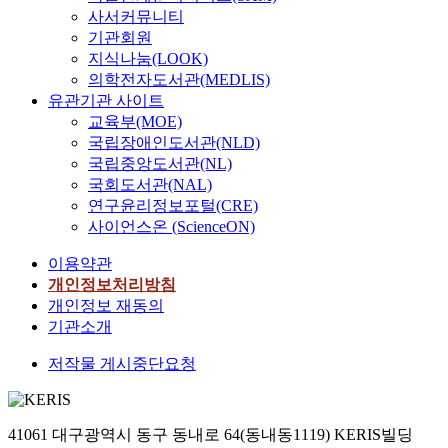
사서커뮤니티
기관회원
지식나눔(LOOK)
의학전자도서관(MEDLIS)
유관기관 사이트
교육부(MOE)
국립장애인도서관(NLD)
국립중앙도서관(NL)
국회도서관(NAL)
연구윤리정보포털(CRE)
사이언스온 (ScienceON)
이용약관
개인정보처리방침
개인정보 재동의
기관소개
저작물 게시중단요청
41061 대구광역시 동구 동내로 64(동내동1119) KERIS빌딩