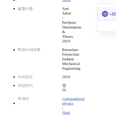
Alvin
발행사항
Ann
Arbor
나만
:
ProQuest
Dissertations
&
Theses,
2019
학위수여대학
Rensselaer
Polytechnic
Institute
Mechanical
Engineering
수여연도
2019
작성언어
영
어
주제어
Computational
physics
;
Fluid