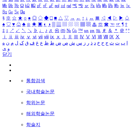
㎒
㎓
㎔
Ω
㏀
㏁
㎊
㎋
㎌
㏖
㏅
㎭
㎮
㎯
㏛
㎩
㎪
㎫
㎬
㏝
㏐
㏓
㏃
㏉
㏜
㏆
§
※
☆
★
○
●
◎
◇
◆
□
■
△
▽
→
←
↑
↓
↔
〓
◁
◀
▷
▶
♤
♠
♡
♥
♧
♣
⊙
◈
▣
◐
◑
▒
▤
▥
▨
▧
▦
▩
♨
☏
☎
☜
☞
¶
†
‡
↕
↗
↙
↖
↘
♭
♩
♪
♬
㉿
㈜
№
㏇
™
㏂
㏘
℡
＃
＆
＊
＠
ª
º
ⅰ
ⅱ
ⅲ
ⅳ
ⅴ
ⅵ
ⅶ
ⅷ
ⅸ
ⅹ
Ⅰ
Ⅱ
Ⅲ
Ⅳ
Ⅴ
Ⅵ
Ⅶ
Ⅷ
Ⅸ
Ⅹ
ا
ب
ت
ث
ج
ح
خ
د
ذ
ر
ز
س
ش
ص
ض
ط
ظ
ع
غ
ف
ق
ک
ل
م
ن
ه
و
ی
닫기
통합검색
국내학술논문
학위논문
해외학술논문
학술지