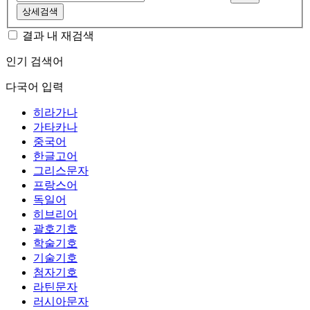
상세검색
결과 내 재검색
인기 검색어
다국어 입력
히라가나
가타카나
중국어
한글고어
그리스문자
프랑스어
독일어
히브리어
괄호기호
학술기호
기술기호
첨자기호
라틴문자
러시아문자