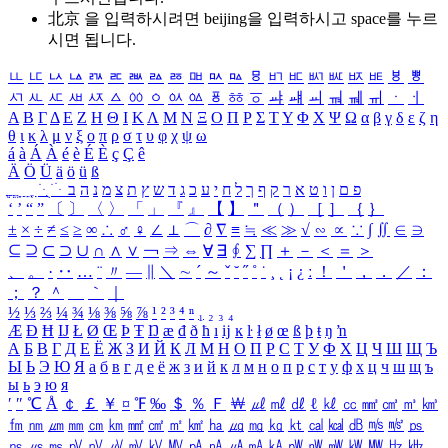
北京 을 입력하시려면
beijing
을 입력하시고 space를 누르
시면 됩니다.
ㅥ
ㅦ
ㅧ
ㅨ
ㅩ
ㅪ
ㅫ
ㅬ
ㅭ
ㅮ
ㅯ
ㅰ
ㅱ
ㅲ
ㅳ
ㅴ
ㅵ
ㅶ
ㅷ
ㅸ
ㅹ
ㅺ
ㅻ
ㅼ
ㅽ
ㅾ
ㅿ
ㆀ
ㆁ
ㆂ
ㆃ
ㆄ
ㆅ
ㆆ
ㆇ
ㆈ
ㆉ
ㆊ
ㆋ
ㆌ
ㆍ
ㆎ
Α
Β
Γ
Δ
Ε
Ζ
Η
Θ
Ι
Κ
Λ
Μ
Ν
Ξ
Ο
Π
Ρ
Σ
Τ
Υ
Φ
Χ
Ψ
Ω
α
β
γ
δ
ε
ζ
η
θ
ι
κ
λ
μ
ν
ξ
ο
π
ρ
σ
τ
υ
φ
χ
ψ
ω
á
à
Á
À
é
è
É
È
ç
Ç
ê
Ä
Ö
Ü
ä
ö
ü
ß
ְ
ֳ
ֲ
ֱ
ָ
ַ
ֵ
ֶ
ִ
ֹ
ּ
ֻ
ׂ
ׁ
ּ
ב
ה
נ
מ
צ
ת
ץ
ש
ד
ג
כ
ע
י
ח
ל
ך
ף
ק
ר
א
ט
ו
ן
ם
פ
‘
’
“
”
〔
〕
〈
〉
「
」
『
』
【
】
＂
（
）
［
］
｛
｝
±
×
÷
≠
≤
≥
∞
∴
♂
♀
∠
⊥
⌒
∂
∇
≡
≒
≪
≫
√
∽
∝
∵
∫
∬
∈
∋
⊆
⊇
⊂
⊃
∪
∩
∧
∨
￢
⇒
⇔
∀
∃
∮
∑
∏
＋
－
＜
＝
＞
、
。
·
‥
…
¨
〃
―
∥
＼
∼
´
～
ˇ
˘
˝
˚
˙
¸
˛
¡
¿
ː
！
＇
，
．
／
：
；
？
＾
＿
｀
｜
½
⅓
⅔
¼
¾
⅛
⅜
⅝
⅞
¹
²
³
⁴
ⁿ
₁
₂
₃
₄
Æ
Ð
Ħ
Ĳ
Ł
Ø
Œ
Þ
Ŧ
Ŋ
æ
đ
ð
ħ
ı
ĳ
ĸ
ŀ
ł
ø
œ
ß
þ
ŧ
ŋ
ŉ
А
Б
В
Г
Д
Е
Ё
Ж
З
И
Й
К
Л
М
Н
О
П
Р
С
Т
У
Ф
Х
Ц
Ч
Ш
Щ
Ъ
Ы
Ь
Э
Ю
Я
а
б
в
г
д
е
ё
ж
з
и
й
к
л
м
н
о
п
р
с
т
у
ф
х
ц
ч
ш
щ
ъ
ы
ь
э
ю
я
′
″
℃
Å
￠
￡
￥
¤
℉
‰
＄
％
Ｆ
￦
㎕
㎖
㎗
ℓ
㎘
㏄
㎣
㎤
㎥
㎦
㎙
㎚
㎛
㎜
㎝
㎞
㎟
㎠
㎡
㎢
㏊
㎍
㎎
㎏
㏏
㎈
㎉
㏈
㎧
㎨
㎰
㎱
㎲
㎳
㎴
㎵
㎶
㎷
㎸
㎹
㎀
㎁
㎂
㎃
㎄
㎺
㎻
㎽
㎾
㎿
㎐
㎑