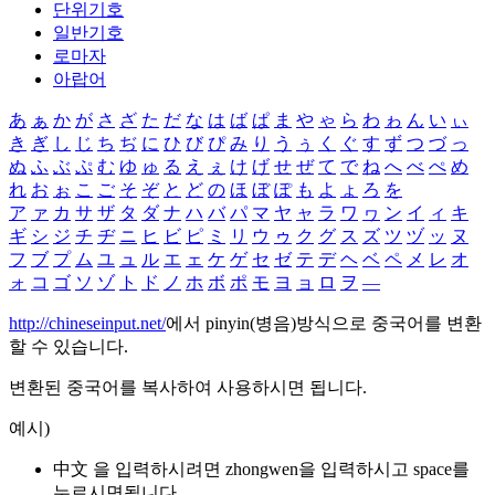
단위기호
일반기호
로마자
아랍어
あ
ぁ
か
が
さ
ざ
た
だ
な
は
ば
ぱ
ま
や
ゃ
ら
わ
ゎ
ん
い
ぃ
き
ぎ
し
じ
ち
ぢ
に
ひ
び
ぴ
み
り
う
ぅ
く
ぐ
す
ず
つ
づ
っ
ぬ
ふ
ぶ
ぷ
む
ゆ
ゅ
る
え
ぇ
け
げ
せ
ぜ
て
で
ね
へ
べ
ぺ
め
れ
お
ぉ
こ
ご
そ
ぞ
と
ど
の
ほ
ぼ
ぽ
も
よ
ょ
ろ
を
ア
ァ
カ
サ
ザ
タ
ダ
ナ
ハ
バ
パ
マ
ヤ
ャ
ラ
ワ
ヮ
ン
イ
ィ
キ
ギ
シ
ジ
チ
ヂ
ニ
ヒ
ビ
ピ
ミ
リ
ウ
ゥ
ク
グ
ス
ズ
ツ
ヅ
ッ
ヌ
フ
ブ
プ
ム
ユ
ュ
ル
エ
ェ
ケ
ゲ
セ
ゼ
テ
デ
ヘ
ベ
ペ
メ
レ
オ
ォ
コ
ゴ
ソ
ゾ
ト
ド
ノ
ホ
ボ
ポ
モ
ヨ
ョ
ロ
ヲ
―
http://chineseinput.net/
에서 pinyin(병음)방식으로 중국어를 변환
할 수 있습니다.
변환된 중국어를 복사하여 사용하시면 됩니다.
예시)
中文 을 입력하시려면
zhongwen
을 입력하시고 space를
누르시면됩니다.