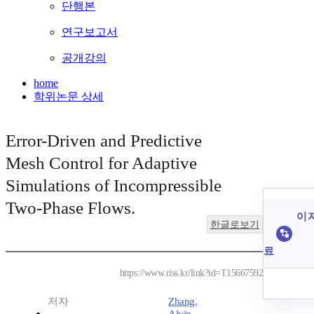
단행본
연구보고서
공개강의
home
학위논문 상세
Error-Driven and Predictive
Mesh Control for Adaptive
Simulations of Incompressible
Two-Phase Flows.
이 
한글로보기
료
https://www.riss.kr/link?id=T15667592
저자
Zhang,