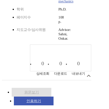
mechanics
학위
Ph.D.
페이지수
108
p.
지도교수/심사위원
Advisor:
Sahni,
Onkar.
0
0
0
상세조회
다운로드
내보내기
원문보기
인용하기