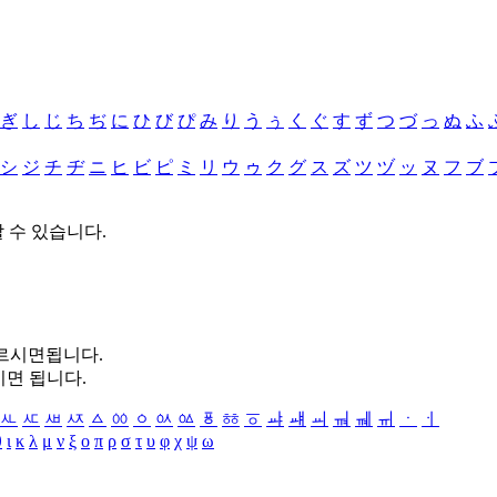
ぎ
し
じ
ち
ぢ
に
ひ
び
ぴ
み
り
う
ぅ
く
ぐ
す
ず
つ
づ
っ
ぬ
ふ
シ
ジ
チ
ヂ
ニ
ヒ
ビ
ピ
ミ
リ
ウ
ゥ
ク
グ
ス
ズ
ツ
ヅ
ッ
ヌ
フ
ブ
할 수 있습니다.
누르시면됩니다.
시면 됩니다.
ㅻ
ㅼ
ㅽ
ㅾ
ㅿ
ㆀ
ㆁ
ㆂ
ㆃ
ㆄ
ㆅ
ㆆ
ㆇ
ㆈ
ㆉ
ㆊ
ㆋ
ㆌ
ㆍ
ㆎ
θ
ι
κ
λ
μ
ν
ξ
ο
π
ρ
σ
τ
υ
φ
χ
ψ
ω