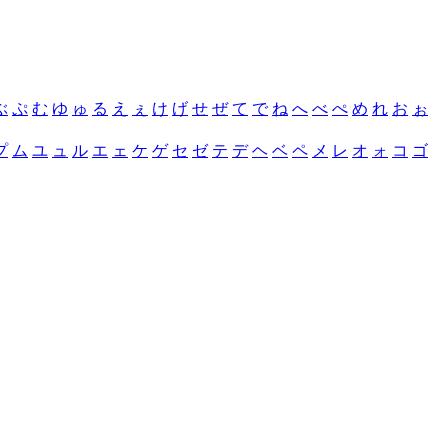
ぶ
ぷ
む
ゆ
ゅ
る
え
ぇ
け
げ
せ
ぜ
て
で
ね
へ
べ
ぺ
め
れ
お
ぉ
プ
ム
ユ
ュ
ル
エ
ェ
ケ
ゲ
セ
ゼ
テ
デ
ヘ
ベ
ペ
メ
レ
オ
ォ
コ
ゴ