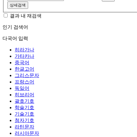
상세검색
결과 내 재검색
인기 검색어
다국어 입력
히라가나
가타카나
중국어
한글고어
그리스문자
프랑스어
독일어
히브리어
괄호기호
학술기호
기술기호
첨자기호
라틴문자
러시아문자