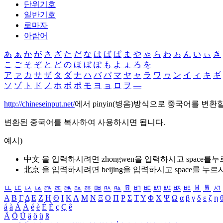
단위기호
일반기호
로마자
아랍어
あ
ぁ
か
が
さ
ざ
た
だ
な
は
ば
ぱ
ま
や
ゃ
ら
わ
ゎ
ん
い
ぃ
き
こ
ご
そ
ぞ
と
ど
の
ほ
ぼ
ぽ
も
よ
ょ
ろ
を
ア
ァ
カ
サ
ザ
タ
ダ
ナ
ハ
バ
パ
マ
ヤ
ャ
ラ
ワ
ヮ
ン
イ
ィ
キ
ギ
ソ
ゾ
ト
ド
ノ
ホ
ボ
ポ
モ
ヨ
ョ
ロ
ヲ
―
http://chineseinput.net/
에서 pinyin(병음)방식으로 중국어를 변환
변환된 중국어를 복사하여 사용하시면 됩니다.
예시)
中文 을 입력하시려면
zhongwen
을 입력하시고 space를
北京 을 입력하시려면
beijing
을 입력하시고 space를 누르
ㅥ
ㅦ
ㅧ
ㅨ
ㅩ
ㅪ
ㅫ
ㅬ
ㅭ
ㅮ
ㅯ
ㅰ
ㅱ
ㅲ
ㅳ
ㅴ
ㅵ
ㅶ
ㅷ
ㅸ
ㅹ
ㅺ
Α
Β
Γ
Δ
Ε
Ζ
Η
Θ
Ι
Κ
Λ
Μ
Ν
Ξ
Ο
Π
Ρ
Σ
Τ
Υ
Φ
Χ
Ψ
Ω
α
β
γ
δ
ε
ζ
η
á
à
Á
À
é
è
É
È
ç
Ç
ê
Ä
Ö
Ü
ä
ö
ü
ß