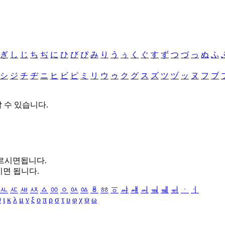
ぎ
し
じ
ち
ぢ
に
ひ
び
ぴ
み
り
う
ぅ
く
ぐ
す
ず
つ
づ
っ
ぬ
ふ
シ
ジ
チ
ヂ
ニ
ヒ
ビ
ピ
ミ
リ
ウ
ゥ
ク
グ
ス
ズ
ツ
ヅ
ッ
ヌ
フ
ブ
할 수 있습니다.
누르시면됩니다.
시면 됩니다.
ㅻ
ㅼ
ㅽ
ㅾ
ㅿ
ㆀ
ㆁ
ㆂ
ㆃ
ㆄ
ㆅ
ㆆ
ㆇ
ㆈ
ㆉ
ㆊ
ㆋ
ㆌ
ㆍ
ㆎ
θ
ι
κ
λ
μ
ν
ξ
ο
π
ρ
σ
τ
υ
φ
χ
ψ
ω