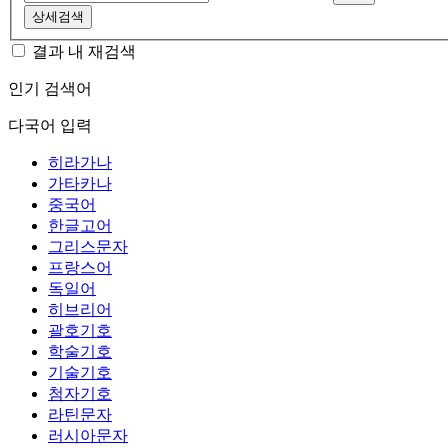
상세검색
결과 내 재검색
인기 검색어
다국어 입력
히라가나
가타카나
중국어
한글고어
그리스문자
프랑스어
독일어
히브리어
괄호기호
학술기호
기술기호
첨자기호
라틴문자
러시아문자