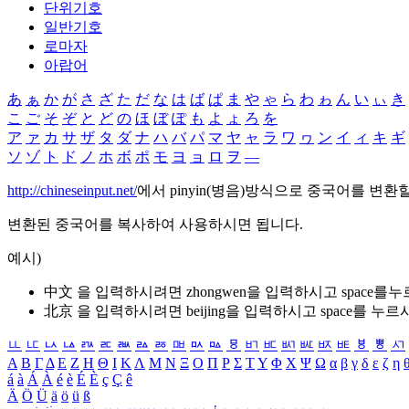
단위기호
일반기호
로마자
아랍어
あ
ぁ
か
が
さ
ざ
た
だ
な
は
ば
ぱ
ま
や
ゃ
ら
わ
ゎ
ん
い
ぃ
き
こ
ご
そ
ぞ
と
ど
の
ほ
ぼ
ぽ
も
よ
ょ
ろ
を
ア
ァ
カ
サ
ザ
タ
ダ
ナ
ハ
バ
パ
マ
ヤ
ャ
ラ
ワ
ヮ
ン
イ
ィ
キ
ギ
ソ
ゾ
ト
ド
ノ
ホ
ボ
ポ
モ
ヨ
ョ
ロ
ヲ
―
http://chineseinput.net/
에서 pinyin(병음)방식으로 중국어를 변환
변환된 중국어를 복사하여 사용하시면 됩니다.
예시)
中文 을 입력하시려면
zhongwen
을 입력하시고 space를
北京 을 입력하시려면
beijing
을 입력하시고 space를 누르
ㅥ
ㅦ
ㅧ
ㅨ
ㅩ
ㅪ
ㅫ
ㅬ
ㅭ
ㅮ
ㅯ
ㅰ
ㅱ
ㅲ
ㅳ
ㅴ
ㅵ
ㅶ
ㅷ
ㅸ
ㅹ
ㅺ
Α
Β
Γ
Δ
Ε
Ζ
Η
Θ
Ι
Κ
Λ
Μ
Ν
Ξ
Ο
Π
Ρ
Σ
Τ
Υ
Φ
Χ
Ψ
Ω
α
β
γ
δ
ε
ζ
η
á
à
Á
À
é
è
É
È
ç
Ç
ê
Ä
Ö
Ü
ä
ö
ü
ß