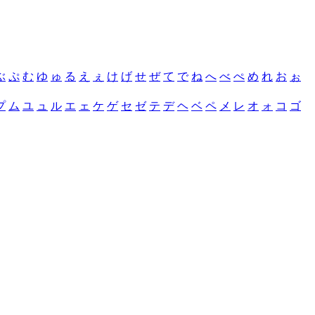
ぶ
ぷ
む
ゆ
ゅ
る
え
ぇ
け
げ
せ
ぜ
て
で
ね
へ
べ
ぺ
め
れ
お
ぉ
プ
ム
ユ
ュ
ル
エ
ェ
ケ
ゲ
セ
ゼ
テ
デ
ヘ
ベ
ペ
メ
レ
オ
ォ
コ
ゴ