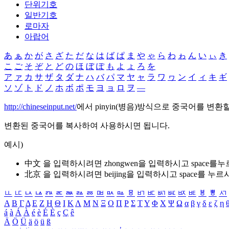
단위기호
일반기호
로마자
아랍어
あ
ぁ
か
が
さ
ざ
た
だ
な
は
ば
ぱ
ま
や
ゃ
ら
わ
ゎ
ん
い
ぃ
き
こ
ご
そ
ぞ
と
ど
の
ほ
ぼ
ぽ
も
よ
ょ
ろ
を
ア
ァ
カ
サ
ザ
タ
ダ
ナ
ハ
バ
パ
マ
ヤ
ャ
ラ
ワ
ヮ
ン
イ
ィ
キ
ギ
ソ
ゾ
ト
ド
ノ
ホ
ボ
ポ
モ
ヨ
ョ
ロ
ヲ
―
http://chineseinput.net/
에서 pinyin(병음)방식으로 중국어를 변환
변환된 중국어를 복사하여 사용하시면 됩니다.
예시)
中文 을 입력하시려면
zhongwen
을 입력하시고 space를
北京 을 입력하시려면
beijing
을 입력하시고 space를 누르
ㅥ
ㅦ
ㅧ
ㅨ
ㅩ
ㅪ
ㅫ
ㅬ
ㅭ
ㅮ
ㅯ
ㅰ
ㅱ
ㅲ
ㅳ
ㅴ
ㅵ
ㅶ
ㅷ
ㅸ
ㅹ
ㅺ
Α
Β
Γ
Δ
Ε
Ζ
Η
Θ
Ι
Κ
Λ
Μ
Ν
Ξ
Ο
Π
Ρ
Σ
Τ
Υ
Φ
Χ
Ψ
Ω
α
β
γ
δ
ε
ζ
η
á
à
Á
À
é
è
É
È
ç
Ç
ê
Ä
Ö
Ü
ä
ö
ü
ß