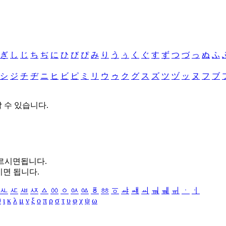
ぎ
し
じ
ち
ぢ
に
ひ
び
ぴ
み
り
う
ぅ
く
ぐ
す
ず
つ
づ
っ
ぬ
ふ
シ
ジ
チ
ヂ
ニ
ヒ
ビ
ピ
ミ
リ
ウ
ゥ
ク
グ
ス
ズ
ツ
ヅ
ッ
ヌ
フ
ブ
할 수 있습니다.
누르시면됩니다.
시면 됩니다.
ㅻ
ㅼ
ㅽ
ㅾ
ㅿ
ㆀ
ㆁ
ㆂ
ㆃ
ㆄ
ㆅ
ㆆ
ㆇ
ㆈ
ㆉ
ㆊ
ㆋ
ㆌ
ㆍ
ㆎ
θ
ι
κ
λ
μ
ν
ξ
ο
π
ρ
σ
τ
υ
φ
χ
ψ
ω