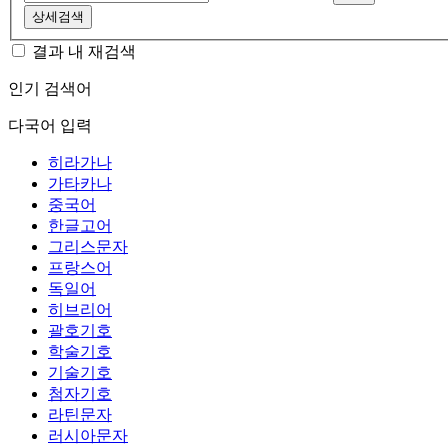
상세검색
결과 내 재검색
인기 검색어
다국어 입력
히라가나
가타카나
중국어
한글고어
그리스문자
프랑스어
독일어
히브리어
괄호기호
학술기호
기술기호
첨자기호
라틴문자
러시아문자