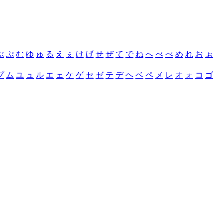
ぶ
ぷ
む
ゆ
ゅ
る
え
ぇ
け
げ
せ
ぜ
て
で
ね
へ
べ
ぺ
め
れ
お
ぉ
プ
ム
ユ
ュ
ル
エ
ェ
ケ
ゲ
セ
ゼ
テ
デ
ヘ
ベ
ペ
メ
レ
オ
ォ
コ
ゴ