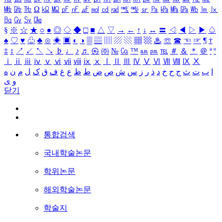
㎒
㎓
㎔
Ω
㏀
㏁
㎊
㎋
㎌
㏖
㏅
㎭
㎮
㎯
㏛
㎩
㎪
㎫
㎬
㏝
㏐
㏓
㏃
㏉
㏜
㏆
§
※
☆
★
○
●
◎
◇
◆
□
■
△
▽
→
←
↑
↓
↔
〓
◁
◀
▷
▶
♤
♠
♡
♥
♧
♣
⊙
◈
▣
◐
◑
▒
▤
▥
▨
▧
▦
▩
♨
☏
☎
☜
☞
¶
†
‡
↕
↗
↙
↖
↘
♭
♩
♪
♬
㉿
㈜
№
㏇
™
㏂
㏘
℡
＃
＆
＊
＠
ª
º
ⅰ
ⅱ
ⅲ
ⅳ
ⅴ
ⅵ
ⅶ
ⅷ
ⅸ
ⅹ
Ⅰ
Ⅱ
Ⅲ
Ⅳ
Ⅴ
Ⅵ
Ⅶ
Ⅷ
Ⅸ
Ⅹ
ا
ب
ت
ث
ج
ح
خ
د
ذ
ر
ز
س
ش
ص
ض
ط
ظ
ع
غ
ف
ق
ک
ل
م
ن
ه
و
ی
닫기
통합검색
국내학술논문
학위논문
해외학술논문
학술지