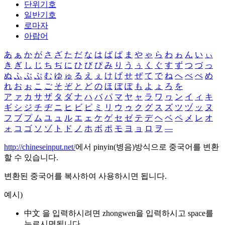
단위기호
일반기호
로마자
아랍어
あ
ぁ
か
が
さ
ざ
た
だ
な
は
ば
ぱ
ま
や
ゃ
ら
わ
ゎ
ん
い
ぃ
き
ぎ
し
じ
ち
ぢ
に
ひ
び
ぴ
み
り
う
ぅ
く
ぐ
す
ず
つ
づ
っ
ぬ
ふ
ぶ
ぷ
む
ゆ
ゅ
る
え
ぇ
け
げ
せ
ぜ
て
で
ね
へ
べ
ぺ
め
れ
お
ぉ
こ
ご
そ
ぞ
と
ど
の
ほ
ぼ
ぽ
も
よ
ょ
ろ
を
ア
ァ
カ
サ
ザ
タ
ダ
ナ
ハ
バ
パ
マ
ヤ
ャ
ラ
ワ
ヮ
ン
イ
ィ
キ
ギ
シ
ジ
チ
ヂ
ニ
ヒ
ビ
ピ
ミ
リ
ウ
ゥ
ク
グ
ス
ズ
ツ
ヅ
ッ
ヌ
フ
ブ
プ
ム
ユ
ュ
ル
エ
ェ
ケ
ゲ
セ
ゼ
テ
デ
ヘ
ベ
ペ
メ
レ
オ
ォ
コ
ゴ
ソ
ゾ
ト
ド
ノ
ホ
ボ
ポ
モ
ヨ
ョ
ロ
ヲ
―
http://chineseinput.net/
에서 pinyin(병음)방식으로 중국어를 변환
할 수 있습니다.
변환된 중국어를 복사하여 사용하시면 됩니다.
예시)
中文 을 입력하시려면
zhongwen
을 입력하시고 space를
누르시면됩니다.