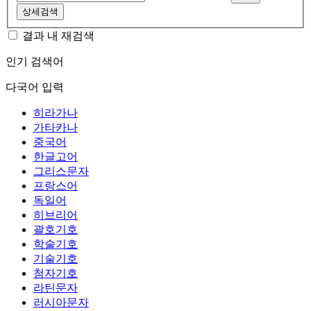
상세검색
결과 내 재검색
인기 검색어
다국어 입력
히라가나
가타카나
중국어
한글고어
그리스문자
프랑스어
독일어
히브리어
괄호기호
학술기호
기술기호
첨자기호
라틴문자
러시아문자