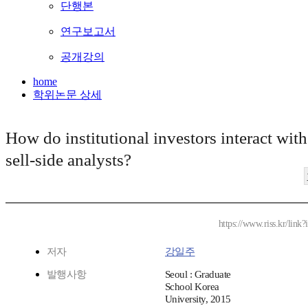
단행본
연구보고서
공개강의
home
학위논문 상세
How do institutional investors interact with
sell-side analysts?
https://www.riss.kr/lin
저자
강일주
발행사항
Seoul : Graduate
School Korea
University, 2015