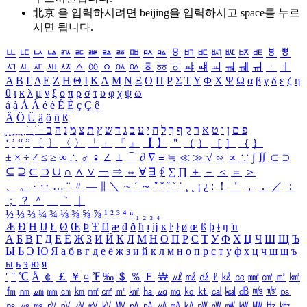
北京 을 입력하시려면
beijing
을 입력하시고 space를 누르
시면 됩니다.
ㅥ
ㅦ
ㅧ
ㅨ
ㅩ
ㅪ
ㅫ
ㅬ
ㅭ
ㅮ
ㅯ
ㅰ
ㅱ
ㅲ
ㅳ
ㅴ
ㅵ
ㅶ
ㅷ
ㅸ
ㅹ
ㅺ
ㅻ
ㅼ
ㅽ
ㅾ
ㅿ
ㆀ
ㆁ
ㆂ
ㆃ
ㆄ
ㆅ
ㆆ
ㆇ
ㆈ
ㆉ
ㆊ
ㆋ
ㆌ
ㆍ
ㆎ
Α
Β
Γ
Δ
Ε
Ζ
Η
Θ
Ι
Κ
Λ
Μ
Ν
Ξ
Ο
Π
Ρ
Σ
Τ
Υ
Φ
Χ
Ψ
Ω
α
β
γ
δ
ε
ζ
η
θ
ι
κ
λ
μ
ν
ξ
ο
π
ρ
σ
τ
υ
φ
χ
ψ
ω
á
à
Á
À
é
è
É
È
ç
Ç
ê
Ä
Ö
Ü
ä
ö
ü
ß
ְ
ֳ
ֲ
ֱ
ָ
ַ
ֵ
ֶ
ִ
ֹ
ּ
ֻ
ׂ
ׁ
ּ
ב
ה
נ
מ
צ
ת
ץ
ש
ד
ג
כ
ע
י
ח
ל
ך
ף
ק
ר
א
ט
ו
ן
ם
פ
‘
’
“
”
〔
〕
〈
〉
「
」
『
』
【
】
＂
（
）
［
］
｛
｝
±
×
÷
≠
≤
≥
∞
∴
♂
♀
∠
⊥
⌒
∂
∇
≡
≒
≪
≫
√
∽
∝
∵
∫
∬
∈
∋
⊆
⊇
⊂
⊃
∪
∩
∧
∨
￢
⇒
⇔
∀
∃
∮
∑
∏
＋
－
＜
＝
＞
、
。
·
‥
…
¨
〃
―
∥
＼
∼
´
～
ˇ
˘
˝
˚
˙
¸
˛
¡
¿
ː
！
＇
，
．
／
：
；
？
＾
＿
｀
｜
½
⅓
⅔
¼
¾
⅛
⅜
⅝
⅞
¹
²
³
⁴
ⁿ
₁
₂
₃
₄
Æ
Ð
Ħ
Ĳ
Ł
Ø
Œ
Þ
Ŧ
Ŋ
æ
đ
ð
ħ
ı
ĳ
ĸ
ŀ
ł
ø
œ
ß
þ
ŧ
ŋ
ŉ
А
Б
В
Г
Д
Е
Ё
Ж
З
И
Й
К
Л
М
Н
О
П
Р
С
Т
У
Ф
Х
Ц
Ч
Ш
Щ
Ъ
Ы
Ь
Э
Ю
Я
а
б
в
г
д
е
ё
ж
з
и
й
к
л
м
н
о
п
р
с
т
у
ф
х
ц
ч
ш
щ
ъ
ы
ь
э
ю
я
′
″
℃
Å
￠
￡
￥
¤
℉
‰
＄
％
Ｆ
￦
㎕
㎖
㎗
ℓ
㎘
㏄
㎣
㎤
㎥
㎦
㎙
㎚
㎛
㎜
㎝
㎞
㎟
㎠
㎡
㎢
㏊
㎍
㎎
㎏
㏏
㎈
㎉
㏈
㎧
㎨
㎰
㎱
㎲
㎳
㎴
㎵
㎶
㎷
㎸
㎹
㎀
㎁
㎂
㎃
㎄
㎺
㎻
㎽
㎾
㎿
㎐
㎑