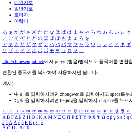
단위기호
일반기호
로마자
아랍어
あ
ぁ
か
が
さ
ざ
た
だ
な
は
ば
ぱ
ま
や
ゃ
ら
わ
ゎ
ん
い
ぃ
き
こ
ご
そ
ぞ
と
ど
の
ほ
ぼ
ぽ
も
よ
ょ
ろ
を
ア
ァ
カ
サ
ザ
タ
ダ
ナ
ハ
バ
パ
マ
ヤ
ャ
ラ
ワ
ヮ
ン
イ
ィ
キ
ギ
ソ
ゾ
ト
ド
ノ
ホ
ボ
ポ
モ
ヨ
ョ
ロ
ヲ
―
http://chineseinput.net/
에서 pinyin(병음)방식으로 중국어를 변환
변환된 중국어를 복사하여 사용하시면 됩니다.
예시)
中文 을 입력하시려면
zhongwen
을 입력하시고 space를
北京 을 입력하시려면
beijing
을 입력하시고 space를 누르
ㅥ
ㅦ
ㅧ
ㅨ
ㅩ
ㅪ
ㅫ
ㅬ
ㅭ
ㅮ
ㅯ
ㅰ
ㅱ
ㅲ
ㅳ
ㅴ
ㅵ
ㅶ
ㅷ
ㅸ
ㅹ
ㅺ
Α
Β
Γ
Δ
Ε
Ζ
Η
Θ
Ι
Κ
Λ
Μ
Ν
Ξ
Ο
Π
Ρ
Σ
Τ
Υ
Φ
Χ
Ψ
Ω
α
β
γ
δ
ε
ζ
η
á
à
Á
À
é
è
É
È
ç
Ç
ê
Ä
Ö
Ü
ä
ö
ü
ß