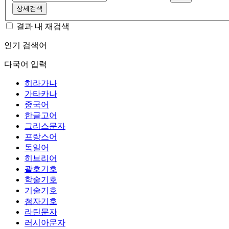
상세검색
결과 내 재검색
인기 검색어
다국어 입력
히라가나
가타카나
중국어
한글고어
그리스문자
프랑스어
독일어
히브리어
괄호기호
학술기호
기술기호
첨자기호
라틴문자
러시아문자