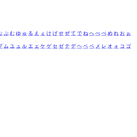
ぶ
ぷ
む
ゆ
ゅ
る
え
ぇ
け
げ
せ
ぜ
て
で
ね
へ
べ
ぺ
め
れ
お
ぉ
プ
ム
ユ
ュ
ル
エ
ェ
ケ
ゲ
セ
ゼ
テ
デ
ヘ
ベ
ペ
メ
レ
オ
ォ
コ
ゴ