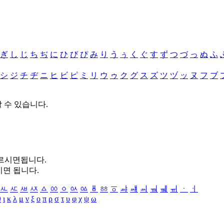
ぎ
し
じ
ち
ぢ
に
ひ
び
ぴ
み
り
う
ぅ
く
ぐ
す
ず
つ
づ
っ
ぬ
ふ
シ
ジ
チ
ヂ
ニ
ヒ
ビ
ピ
ミ
リ
ウ
ゥ
ク
グ
ス
ズ
ツ
ヅ
ッ
ヌ
フ
ブ
할 수 있습니다.
누르시면됩니다.
시면 됩니다.
ㅻ
ㅼ
ㅽ
ㅾ
ㅿ
ㆀ
ㆁ
ㆂ
ㆃ
ㆄ
ㆅ
ㆆ
ㆇ
ㆈ
ㆉ
ㆊ
ㆋ
ㆌ
ㆍ
ㆎ
θ
ι
κ
λ
μ
ν
ξ
ο
π
ρ
σ
τ
υ
φ
χ
ψ
ω