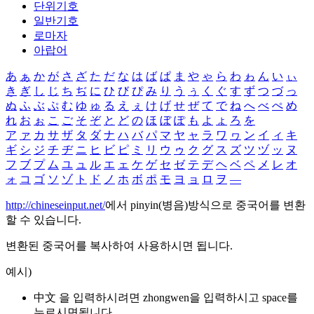
단위기호
일반기호
로마자
아랍어
あ
ぁ
か
が
さ
ざ
た
だ
な
は
ば
ぱ
ま
や
ゃ
ら
わ
ゎ
ん
い
ぃ
き
ぎ
し
じ
ち
ぢ
に
ひ
び
ぴ
み
り
う
ぅ
く
ぐ
す
ず
つ
づ
っ
ぬ
ふ
ぶ
ぷ
む
ゆ
ゅ
る
え
ぇ
け
げ
せ
ぜ
て
で
ね
へ
べ
ぺ
め
れ
お
ぉ
こ
ご
そ
ぞ
と
ど
の
ほ
ぼ
ぽ
も
よ
ょ
ろ
を
ア
ァ
カ
サ
ザ
タ
ダ
ナ
ハ
バ
パ
マ
ヤ
ャ
ラ
ワ
ヮ
ン
イ
ィ
キ
ギ
シ
ジ
チ
ヂ
ニ
ヒ
ビ
ピ
ミ
リ
ウ
ゥ
ク
グ
ス
ズ
ツ
ヅ
ッ
ヌ
フ
ブ
プ
ム
ユ
ュ
ル
エ
ェ
ケ
ゲ
セ
ゼ
テ
デ
ヘ
ベ
ペ
メ
レ
オ
ォ
コ
ゴ
ソ
ゾ
ト
ド
ノ
ホ
ボ
ポ
モ
ヨ
ョ
ロ
ヲ
―
http://chineseinput.net/
에서 pinyin(병음)방식으로 중국어를 변환
할 수 있습니다.
변환된 중국어를 복사하여 사용하시면 됩니다.
예시)
中文 을 입력하시려면
zhongwen
을 입력하시고 space를
누르시면됩니다.