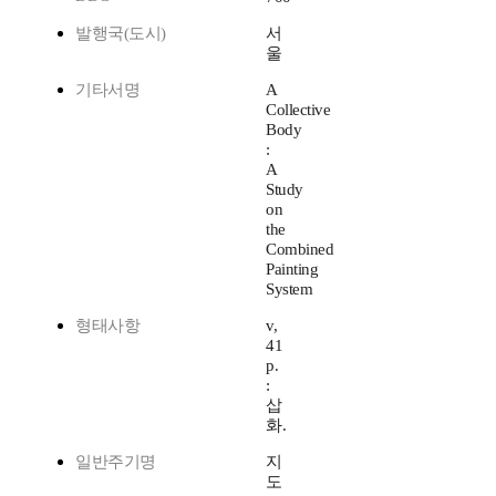
발행국(도시)
서
울
기타서명
A
Collective
Body
:
A
Study
on
the
Combined
Painting
System
형태사항
v,
41
p.
:
삽
화.
일반주기명
지
도