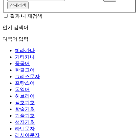
상세검색
결과 내 재검색
인기 검색어
다국어 입력
히라가나
가타카나
중국어
한글고어
그리스문자
프랑스어
독일어
히브리어
괄호기호
학술기호
기술기호
첨자기호
라틴문자
러시아문자