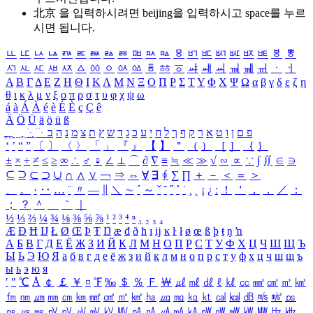
北京 을 입력하시려면
beijing
을 입력하시고 space를 누르
시면 됩니다.
ㅥ
ㅦ
ㅧ
ㅨ
ㅩ
ㅪ
ㅫ
ㅬ
ㅭ
ㅮ
ㅯ
ㅰ
ㅱ
ㅲ
ㅳ
ㅴ
ㅵ
ㅶ
ㅷ
ㅸ
ㅹ
ㅺ
ㅻ
ㅼ
ㅽ
ㅾ
ㅿ
ㆀ
ㆁ
ㆂ
ㆃ
ㆄ
ㆅ
ㆆ
ㆇ
ㆈ
ㆉ
ㆊ
ㆋ
ㆌ
ㆍ
ㆎ
Α
Β
Γ
Δ
Ε
Ζ
Η
Θ
Ι
Κ
Λ
Μ
Ν
Ξ
Ο
Π
Ρ
Σ
Τ
Υ
Φ
Χ
Ψ
Ω
α
β
γ
δ
ε
ζ
η
θ
ι
κ
λ
μ
ν
ξ
ο
π
ρ
σ
τ
υ
φ
χ
ψ
ω
á
à
Á
À
é
è
É
È
ç
Ç
ê
Ä
Ö
Ü
ä
ö
ü
ß
ְ
ֳ
ֲ
ֱ
ָ
ַ
ֵ
ֶ
ִ
ֹ
ּ
ֻ
ׂ
ׁ
ּ
ב
ה
נ
מ
צ
ת
ץ
ש
ד
ג
כ
ע
י
ח
ל
ך
ף
ק
ר
א
ט
ו
ן
ם
פ
‘
’
“
”
〔
〕
〈
〉
「
」
『
』
【
】
＂
（
）
［
］
｛
｝
±
×
÷
≠
≤
≥
∞
∴
♂
♀
∠
⊥
⌒
∂
∇
≡
≒
≪
≫
√
∽
∝
∵
∫
∬
∈
∋
⊆
⊇
⊂
⊃
∪
∩
∧
∨
￢
⇒
⇔
∀
∃
∮
∑
∏
＋
－
＜
＝
＞
、
。
·
‥
…
¨
〃
―
∥
＼
∼
´
～
ˇ
˘
˝
˚
˙
¸
˛
¡
¿
ː
！
＇
，
．
／
：
；
？
＾
＿
｀
｜
½
⅓
⅔
¼
¾
⅛
⅜
⅝
⅞
¹
²
³
⁴
ⁿ
₁
₂
₃
₄
Æ
Ð
Ħ
Ĳ
Ł
Ø
Œ
Þ
Ŧ
Ŋ
æ
đ
ð
ħ
ı
ĳ
ĸ
ŀ
ł
ø
œ
ß
þ
ŧ
ŋ
ŉ
А
Б
В
Г
Д
Е
Ё
Ж
З
И
Й
К
Л
М
Н
О
П
Р
С
Т
У
Ф
Х
Ц
Ч
Ш
Щ
Ъ
Ы
Ь
Э
Ю
Я
а
б
в
г
д
е
ё
ж
з
и
й
к
л
м
н
о
п
р
с
т
у
ф
х
ц
ч
ш
щ
ъ
ы
ь
э
ю
я
′
″
℃
Å
￠
￡
￥
¤
℉
‰
＄
％
Ｆ
￦
㎕
㎖
㎗
ℓ
㎘
㏄
㎣
㎤
㎥
㎦
㎙
㎚
㎛
㎜
㎝
㎞
㎟
㎠
㎡
㎢
㏊
㎍
㎎
㎏
㏏
㎈
㎉
㏈
㎧
㎨
㎰
㎱
㎲
㎳
㎴
㎵
㎶
㎷
㎸
㎹
㎀
㎁
㎂
㎃
㎄
㎺
㎻
㎽
㎾
㎿
㎐
㎑