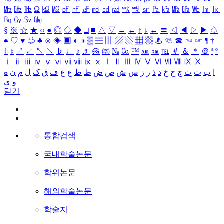
㎒
㎓
㎔
Ω
㏀
㏁
㎊
㎋
㎌
㏖
㏅
㎭
㎮
㎯
㏛
㎩
㎪
㎫
㎬
㏝
㏐
㏓
㏃
㏉
㏜
㏆
§
※
☆
★
○
●
◎
◇
◆
□
■
△
▽
→
←
↑
↓
↔
〓
◁
◀
▷
▶
♤
♠
♡
♥
♧
♣
⊙
◈
▣
◐
◑
▒
▤
▥
▨
▧
▦
▩
♨
☏
☎
☜
☞
¶
†
‡
↕
↗
↙
↖
↘
♭
♩
♪
♬
㉿
㈜
№
㏇
™
㏂
㏘
℡
＃
＆
＊
＠
ª
º
ⅰ
ⅱ
ⅲ
ⅳ
ⅴ
ⅵ
ⅶ
ⅷ
ⅸ
ⅹ
Ⅰ
Ⅱ
Ⅲ
Ⅳ
Ⅴ
Ⅵ
Ⅶ
Ⅷ
Ⅸ
Ⅹ
ا
ب
ت
ث
ج
ح
خ
د
ذ
ر
ز
س
ش
ص
ض
ط
ظ
ع
غ
ف
ق
ک
ل
م
ن
ه
و
ی
닫기
통합검색
국내학술논문
학위논문
해외학술논문
학술지