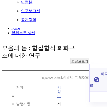
단행본
연구보고서
공개강의
home
학위논문 상세
모음의 몸 : 합집합적 회화구
조에 대한 연구
한글로보기
이 
https://www.riss.kr/link?id=T15632091
료
저자
강
성
아
발행사항
서