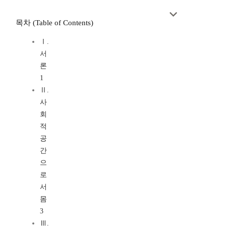
목차 (Table of Contents)
Ⅰ.
서
론
1
Ⅱ.
사
회
적
공
간
으
로
서
몸
3
Ⅲ.