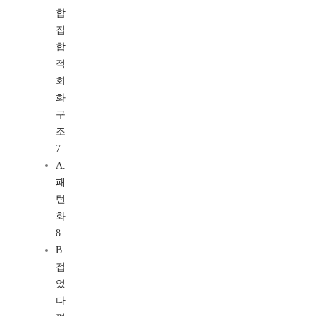
합
집
합
적
회
화
구
조
7
A.
패
턴
화
8
B.
접
었
다