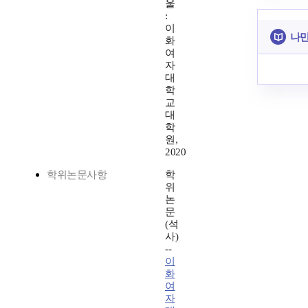
울
:
이
나만
화
여
자
대
학
교
대
학
원,
2020
학위논문사항
학
위
논
문
(석
사)
--
이
화
여
자