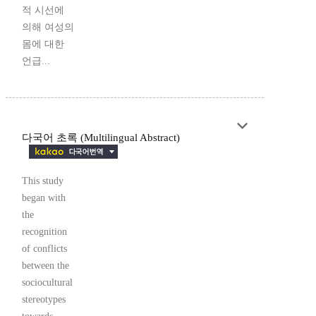
적 시선에
의해 여성의
몸에 대한
언급...
다국어 초록 (Multilingual Abstract)
This study
began with
the
recognition
of conflicts
between the
sociocultural
stereotypes