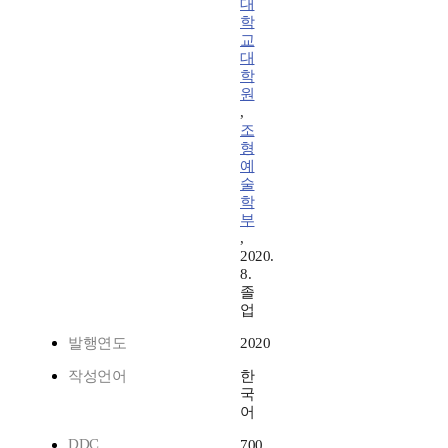
대
학
교
대
학
원
,
조
형
예
술
학
부
,
2020.
8.
졸
업
발행연도
2020
작성언어
한
국
어
DDC
700