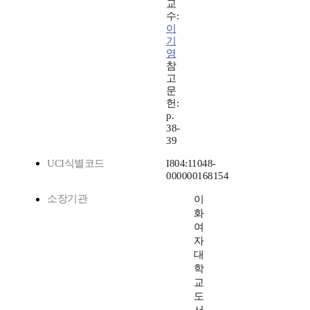
교
수:
이
기
영
참
고
문
헌:
p.
38-
39
UCI식별코드
I804:11048-
000000168154
소장기관
이
화
여
자
대
학
교
도