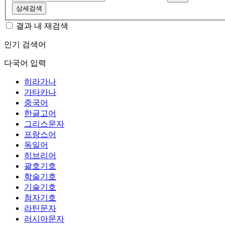
상세검색
결과 내 재검색
인기 검색어
다국어 입력
히라가나
가타카나
중국어
한글고어
그리스문자
프랑스어
독일어
히브리어
괄호기호
학술기호
기술기호
첨자기호
라틴문자
러시아문자