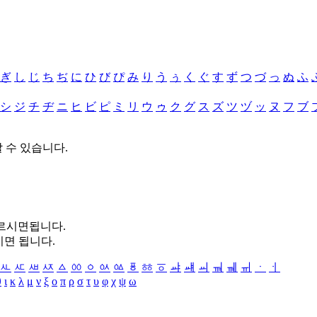
ぎ
し
じ
ち
ぢ
に
ひ
び
ぴ
み
り
う
ぅ
く
ぐ
す
ず
つ
づ
っ
ぬ
ふ
シ
ジ
チ
ヂ
ニ
ヒ
ビ
ピ
ミ
リ
ウ
ゥ
ク
グ
ス
ズ
ツ
ヅ
ッ
ヌ
フ
ブ
할 수 있습니다.
누르시면됩니다.
시면 됩니다.
ㅻ
ㅼ
ㅽ
ㅾ
ㅿ
ㆀ
ㆁ
ㆂ
ㆃ
ㆄ
ㆅ
ㆆ
ㆇ
ㆈ
ㆉ
ㆊ
ㆋ
ㆌ
ㆍ
ㆎ
θ
ι
κ
λ
μ
ν
ξ
ο
π
ρ
σ
τ
υ
φ
χ
ψ
ω