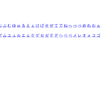
ぶ
ぷ
む
ゆ
ゅ
る
え
ぇ
け
げ
せ
ぜ
て
で
ね
へ
べ
ぺ
め
れ
お
ぉ
プ
ム
ユ
ュ
ル
エ
ェ
ケ
ゲ
セ
ゼ
テ
デ
ヘ
ベ
ペ
メ
レ
オ
ォ
コ
ゴ