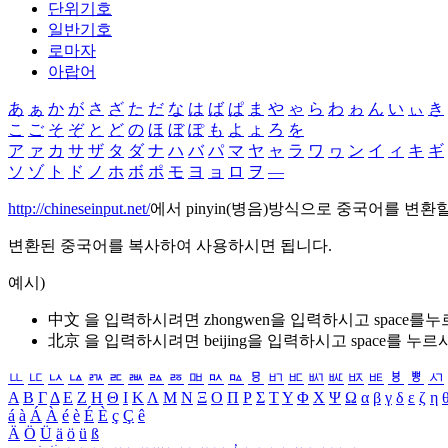
단위기호
일반기호
로마자
아랍어
あ
ぁ
か
が
さ
ざ
た
だ
な
は
ば
ぱ
ま
や
ゃ
ら
わ
ゎ
ん
い
ぃ
き
こ
ご
そ
ぞ
と
ど
の
ほ
ぼ
ぽ
も
よ
ょ
ろ
を
ア
ァ
カ
サ
ザ
タ
ダ
ナ
ハ
バ
パ
マ
ヤ
ャ
ラ
ワ
ヮ
ン
イ
ィ
キ
ギ
ソ
ゾ
ト
ド
ノ
ホ
ボ
ポ
モ
ヨ
ョ
ロ
ヲ
―
http://chineseinput.net/
에서 pinyin(병음)방식으로 중국어를 변환
변환된 중국어를 복사하여 사용하시면 됩니다.
예시)
中文 을 입력하시려면
zhongwen
을 입력하시고 space를
北京 을 입력하시려면
beijing
을 입력하시고 space를 누르
ㅥ
ㅦ
ㅧ
ㅨ
ㅩ
ㅪ
ㅫ
ㅬ
ㅭ
ㅮ
ㅯ
ㅰ
ㅱ
ㅲ
ㅳ
ㅴ
ㅵ
ㅶ
ㅷ
ㅸ
ㅹ
ㅺ
Α
Β
Γ
Δ
Ε
Ζ
Η
Θ
Ι
Κ
Λ
Μ
Ν
Ξ
Ο
Π
Ρ
Σ
Τ
Υ
Φ
Χ
Ψ
Ω
α
β
γ
δ
ε
ζ
η
á
à
Á
À
é
è
É
È
ç
Ç
ê
Ä
Ö
Ü
ä
ö
ü
ß