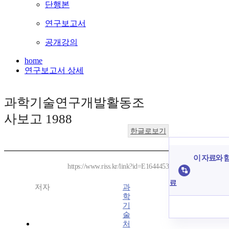
단행본
연구보고서
공개강의
home
연구보고서 상세
과학기술연구개발활동조
사보고 1988
한글로보기
이 자료와 함
https://www.riss.kr/link?id=E1644453
료
저자
과
학
기
술
처