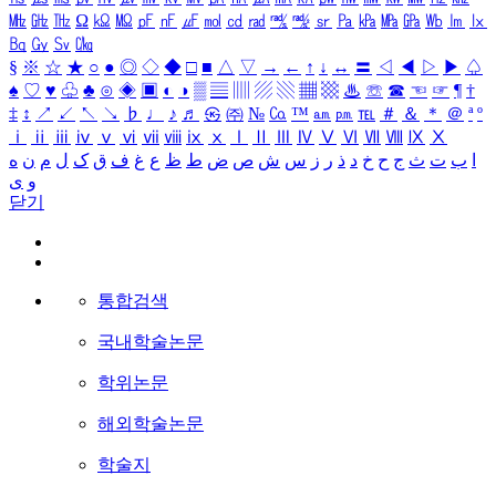
㎒
㎓
㎔
Ω
㏀
㏁
㎊
㎋
㎌
㏖
㏅
㎭
㎮
㎯
㏛
㎩
㎪
㎫
㎬
㏝
㏐
㏓
㏃
㏉
㏜
㏆
§
※
☆
★
○
●
◎
◇
◆
□
■
△
▽
→
←
↑
↓
↔
〓
◁
◀
▷
▶
♤
♠
♡
♥
♧
♣
⊙
◈
▣
◐
◑
▒
▤
▥
▨
▧
▦
▩
♨
☏
☎
☜
☞
¶
†
‡
↕
↗
↙
↖
↘
♭
♩
♪
♬
㉿
㈜
№
㏇
™
㏂
㏘
℡
＃
＆
＊
＠
ª
º
ⅰ
ⅱ
ⅲ
ⅳ
ⅴ
ⅵ
ⅶ
ⅷ
ⅸ
ⅹ
Ⅰ
Ⅱ
Ⅲ
Ⅳ
Ⅴ
Ⅵ
Ⅶ
Ⅷ
Ⅸ
Ⅹ
ا
ب
ت
ث
ج
ح
خ
د
ذ
ر
ز
س
ش
ص
ض
ط
ظ
ع
غ
ف
ق
ک
ل
م
ن
ه
و
ی
닫기
통합검색
국내학술논문
학위논문
해외학술논문
학술지