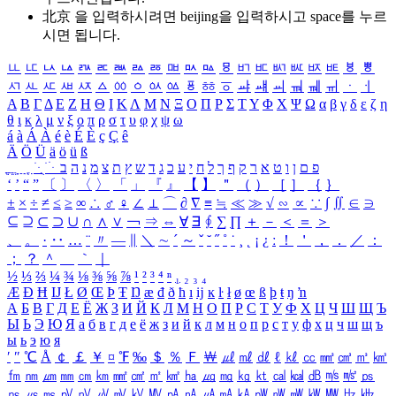
北京 을 입력하시려면
beijing
을 입력하시고 space를 누르
시면 됩니다.
ㅥ
ㅦ
ㅧ
ㅨ
ㅩ
ㅪ
ㅫ
ㅬ
ㅭ
ㅮ
ㅯ
ㅰ
ㅱ
ㅲ
ㅳ
ㅴ
ㅵ
ㅶ
ㅷ
ㅸ
ㅹ
ㅺ
ㅻ
ㅼ
ㅽ
ㅾ
ㅿ
ㆀ
ㆁ
ㆂ
ㆃ
ㆄ
ㆅ
ㆆ
ㆇ
ㆈ
ㆉ
ㆊ
ㆋ
ㆌ
ㆍ
ㆎ
Α
Β
Γ
Δ
Ε
Ζ
Η
Θ
Ι
Κ
Λ
Μ
Ν
Ξ
Ο
Π
Ρ
Σ
Τ
Υ
Φ
Χ
Ψ
Ω
α
β
γ
δ
ε
ζ
η
θ
ι
κ
λ
μ
ν
ξ
ο
π
ρ
σ
τ
υ
φ
χ
ψ
ω
á
à
Á
À
é
è
É
È
ç
Ç
ê
Ä
Ö
Ü
ä
ö
ü
ß
ְ
ֳ
ֲ
ֱ
ָ
ַ
ֵ
ֶ
ִ
ֹ
ּ
ֻ
ׂ
ׁ
ּ
ב
ה
נ
מ
צ
ת
ץ
ש
ד
ג
כ
ע
י
ח
ל
ך
ף
ק
ר
א
ט
ו
ן
ם
פ
‘
’
“
”
〔
〕
〈
〉
「
」
『
』
【
】
＂
（
）
［
］
｛
｝
±
×
÷
≠
≤
≥
∞
∴
♂
♀
∠
⊥
⌒
∂
∇
≡
≒
≪
≫
√
∽
∝
∵
∫
∬
∈
∋
⊆
⊇
⊂
⊃
∪
∩
∧
∨
￢
⇒
⇔
∀
∃
∮
∑
∏
＋
－
＜
＝
＞
、
。
·
‥
…
¨
〃
―
∥
＼
∼
´
～
ˇ
˘
˝
˚
˙
¸
˛
¡
¿
ː
！
＇
，
．
／
：
；
？
＾
＿
｀
｜
½
⅓
⅔
¼
¾
⅛
⅜
⅝
⅞
¹
²
³
⁴
ⁿ
₁
₂
₃
₄
Æ
Ð
Ħ
Ĳ
Ł
Ø
Œ
Þ
Ŧ
Ŋ
æ
đ
ð
ħ
ı
ĳ
ĸ
ŀ
ł
ø
œ
ß
þ
ŧ
ŋ
ŉ
А
Б
В
Г
Д
Е
Ё
Ж
З
И
Й
К
Л
М
Н
О
П
Р
С
Т
У
Ф
Х
Ц
Ч
Ш
Щ
Ъ
Ы
Ь
Э
Ю
Я
а
б
в
г
д
е
ё
ж
з
и
й
к
л
м
н
о
п
р
с
т
у
ф
х
ц
ч
ш
щ
ъ
ы
ь
э
ю
я
′
″
℃
Å
￠
￡
￥
¤
℉
‰
＄
％
Ｆ
￦
㎕
㎖
㎗
ℓ
㎘
㏄
㎣
㎤
㎥
㎦
㎙
㎚
㎛
㎜
㎝
㎞
㎟
㎠
㎡
㎢
㏊
㎍
㎎
㎏
㏏
㎈
㎉
㏈
㎧
㎨
㎰
㎱
㎲
㎳
㎴
㎵
㎶
㎷
㎸
㎹
㎀
㎁
㎂
㎃
㎄
㎺
㎻
㎽
㎾
㎿
㎐
㎑