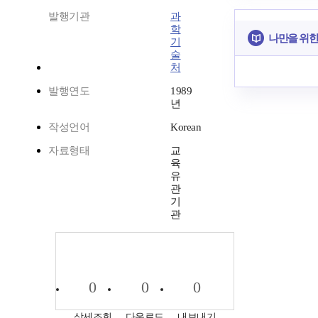
발행기관
과
학
나만을 위한
기
술
처
발행연도
1989
년
작성언어
Korean
자료형태
교
육
유
관
기
관
0
0
0
상세조회
다운로드
내보내기