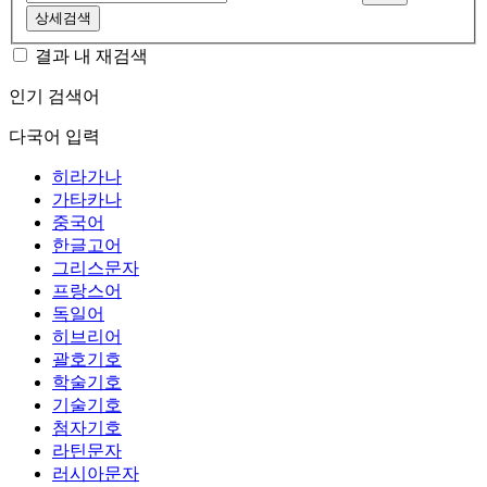
상세검색
결과 내 재검색
인기 검색어
다국어 입력
히라가나
가타카나
중국어
한글고어
그리스문자
프랑스어
독일어
히브리어
괄호기호
학술기호
기술기호
첨자기호
라틴문자
러시아문자