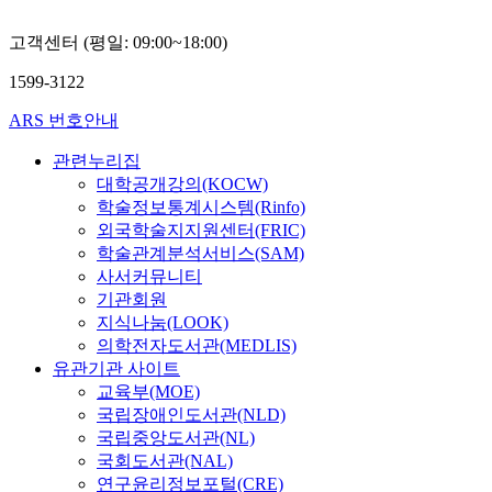
고객센터 (평일: 09:00~18:00)
1599-3122
ARS 번호안내
관련누리집
대학공개강의(KOCW)
학술정보통계시스템(Rinfo)
외국학술지지원센터(FRIC)
학술관계분석서비스(SAM)
사서커뮤니티
기관회원
지식나눔(LOOK)
의학전자도서관(MEDLIS)
유관기관 사이트
교육부(MOE)
국립장애인도서관(NLD)
국립중앙도서관(NL)
국회도서관(NAL)
연구윤리정보포털(CRE)