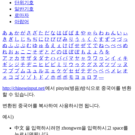
단위기호
일반기호
로마자
아랍어
あ
ぁ
か
が
さ
ざ
た
だ
な
は
ば
ぱ
ま
や
ゃ
ら
わ
ゎ
ん
い
ぃ
き
ぎ
し
じ
ち
ぢ
に
ひ
び
ぴ
み
り
う
ぅ
く
ぐ
す
ず
つ
づ
っ
ぬ
ふ
ぶ
ぷ
む
ゆ
ゅ
る
え
ぇ
け
げ
せ
ぜ
て
で
ね
へ
べ
ぺ
め
れ
お
ぉ
こ
ご
そ
ぞ
と
ど
の
ほ
ぼ
ぽ
も
よ
ょ
ろ
を
ア
ァ
カ
サ
ザ
タ
ダ
ナ
ハ
バ
パ
マ
ヤ
ャ
ラ
ワ
ヮ
ン
イ
ィ
キ
ギ
シ
ジ
チ
ヂ
ニ
ヒ
ビ
ピ
ミ
リ
ウ
ゥ
ク
グ
ス
ズ
ツ
ヅ
ッ
ヌ
フ
ブ
プ
ム
ユ
ュ
ル
エ
ェ
ケ
ゲ
セ
ゼ
テ
デ
ヘ
ベ
ペ
メ
レ
オ
ォ
コ
ゴ
ソ
ゾ
ト
ド
ノ
ホ
ボ
ポ
モ
ヨ
ョ
ロ
ヲ
―
http://chineseinput.net/
에서 pinyin(병음)방식으로 중국어를 변환
할 수 있습니다.
변환된 중국어를 복사하여 사용하시면 됩니다.
예시)
中文 을 입력하시려면
zhongwen
을 입력하시고 space를
누르시면됩니다.