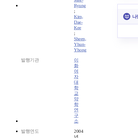
Mee-
Ryung
;
나
Kim,
Dae-
Kee
;
Sheen,
Yhun-
Yhong
발행기관
이
화
여
자
대
학
교
약
학
연
구
소
발행연도
2004
년