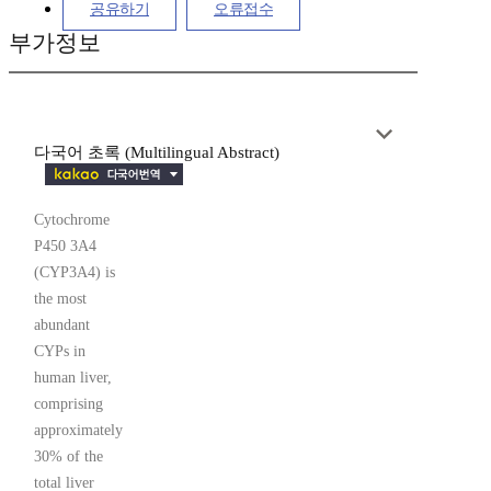
공유하기
오류접수
부가정보
다국어 초록 (Multilingual Abstract)
Cytochrome
P450 3A4
(CYP3A4) is
the most
abundant
CYPs in
human liver,
comprising
approximately
30% of the
total liver