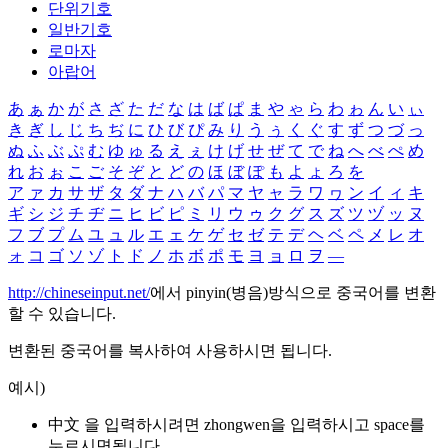
단위기호
일반기호
로마자
아랍어
あ
ぁ
か
が
さ
ざ
た
だ
な
は
ば
ぱ
ま
や
ゃ
ら
わ
ゎ
ん
い
ぃ
き
ぎ
し
じ
ち
ぢ
に
ひ
び
ぴ
み
り
う
ぅ
く
ぐ
す
ず
つ
づ
っ
ぬ
ふ
ぶ
ぷ
む
ゆ
ゅ
る
え
ぇ
け
げ
せ
ぜ
て
で
ね
へ
べ
ぺ
め
れ
お
ぉ
こ
ご
そ
ぞ
と
ど
の
ほ
ぼ
ぽ
も
よ
ょ
ろ
を
ア
ァ
カ
サ
ザ
タ
ダ
ナ
ハ
バ
パ
マ
ヤ
ャ
ラ
ワ
ヮ
ン
イ
ィ
キ
ギ
シ
ジ
チ
ヂ
ニ
ヒ
ビ
ピ
ミ
リ
ウ
ゥ
ク
グ
ス
ズ
ツ
ヅ
ッ
ヌ
フ
ブ
プ
ム
ユ
ュ
ル
エ
ェ
ケ
ゲ
セ
ゼ
テ
デ
ヘ
ベ
ペ
メ
レ
オ
ォ
コ
ゴ
ソ
ゾ
ト
ド
ノ
ホ
ボ
ポ
モ
ヨ
ョ
ロ
ヲ
―
http://chineseinput.net/
에서 pinyin(병음)방식으로 중국어를 변환
할 수 있습니다.
변환된 중국어를 복사하여 사용하시면 됩니다.
예시)
中文 을 입력하시려면
zhongwen
을 입력하시고 space를
누르시면됩니다.