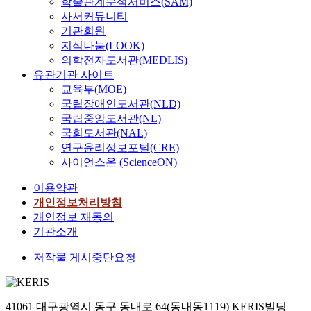
학술관계분석서비스(SAM)
사서커뮤니티
기관회원
지식나눔(LOOK)
의학전자도서관(MEDLIS)
유관기관 사이트
교육부(MOE)
국립장애인도서관(NLD)
국립중앙도서관(NL)
국회도서관(NAL)
연구윤리정보포털(CRE)
사이언스온 (ScienceON)
이용약관
개인정보처리방침
개인정보 재동의
기관소개
저작물 게시중단요청
41061 대구광역시 동구 동내로 64(동내동1119) KERIS빌딩