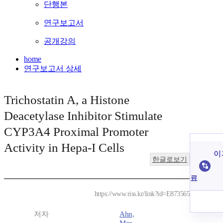
단행본
연구보고서
공개강의
home
연구보고서 상세
Trichostatin A, a Histone
Deacetylase Inhibitor Stimulate
CYP3A4 Proximal Promoter
Activity in Hepa-I Cells
이 
한글로보기
료
https://www.riss.kr/link?id=E873565
저자
Ahn,