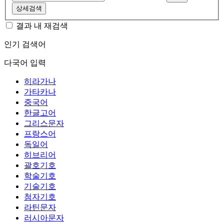
상세검색
결과 내 재검색
인기 검색어
다국어 입력
히라가나
가타카나
중국어
한글고어
그리스문자
프랑스어
독일어
히브리어
괄호기호
학술기호
기술기호
첨자기호
라틴문자
러시아문자