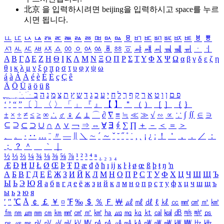
北京 을 입력하시려면
beijing
을 입력하시고 space를 누르
시면 됩니다.
ㅥ
ㅦ
ㅧ
ㅨ
ㅩ
ㅪ
ㅫ
ㅬ
ㅭ
ㅮ
ㅯ
ㅰ
ㅱ
ㅲ
ㅳ
ㅴ
ㅵ
ㅶ
ㅷ
ㅸ
ㅹ
ㅺ
ㅻ
ㅼ
ㅽ
ㅾ
ㅿ
ㆀ
ㆁ
ㆂ
ㆃ
ㆄ
ㆅ
ㆆ
ㆇ
ㆈ
ㆉ
ㆊ
ㆋ
ㆌ
ㆍ
ㆎ
Α
Β
Γ
Δ
Ε
Ζ
Η
Θ
Ι
Κ
Λ
Μ
Ν
Ξ
Ο
Π
Ρ
Σ
Τ
Υ
Φ
Χ
Ψ
Ω
α
β
γ
δ
ε
ζ
η
θ
ι
κ
λ
μ
ν
ξ
ο
π
ρ
σ
τ
υ
φ
χ
ψ
ω
á
à
Á
À
é
è
É
È
ç
Ç
ê
Ä
Ö
Ü
ä
ö
ü
ß
ְ
ֳ
ֲ
ֱ
ָ
ַ
ֵ
ֶ
ִ
ֹ
ּ
ֻ
ׂ
ׁ
ּ
ב
ה
נ
מ
צ
ת
ץ
ש
ד
ג
כ
ע
י
ח
ל
ך
ף
ק
ר
א
ט
ו
ן
ם
פ
‘
’
“
”
〔
〕
〈
〉
「
」
『
』
【
】
＂
（
）
［
］
｛
｝
±
×
÷
≠
≤
≥
∞
∴
♂
♀
∠
⊥
⌒
∂
∇
≡
≒
≪
≫
√
∽
∝
∵
∫
∬
∈
∋
⊆
⊇
⊂
⊃
∪
∩
∧
∨
￢
⇒
⇔
∀
∃
∮
∑
∏
＋
－
＜
＝
＞
、
。
·
‥
…
¨
〃
―
∥
＼
∼
´
～
ˇ
˘
˝
˚
˙
¸
˛
¡
¿
ː
！
＇
，
．
／
：
；
？
＾
＿
｀
｜
½
⅓
⅔
¼
¾
⅛
⅜
⅝
⅞
¹
²
³
⁴
ⁿ
₁
₂
₃
₄
Æ
Ð
Ħ
Ĳ
Ł
Ø
Œ
Þ
Ŧ
Ŋ
æ
đ
ð
ħ
ı
ĳ
ĸ
ŀ
ł
ø
œ
ß
þ
ŧ
ŋ
ŉ
А
Б
В
Г
Д
Е
Ё
Ж
З
И
Й
К
Л
М
Н
О
П
Р
С
Т
У
Ф
Х
Ц
Ч
Ш
Щ
Ъ
Ы
Ь
Э
Ю
Я
а
б
в
г
д
е
ё
ж
з
и
й
к
л
м
н
о
п
р
с
т
у
ф
х
ц
ч
ш
щ
ъ
ы
ь
э
ю
я
′
″
℃
Å
￠
￡
￥
¤
℉
‰
＄
％
Ｆ
￦
㎕
㎖
㎗
ℓ
㎘
㏄
㎣
㎤
㎥
㎦
㎙
㎚
㎛
㎜
㎝
㎞
㎟
㎠
㎡
㎢
㏊
㎍
㎎
㎏
㏏
㎈
㎉
㏈
㎧
㎨
㎰
㎱
㎲
㎳
㎴
㎵
㎶
㎷
㎸
㎹
㎀
㎁
㎂
㎃
㎄
㎺
㎻
㎽
㎾
㎿
㎐
㎑