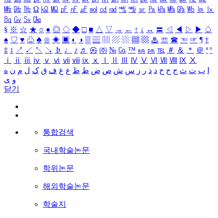
㎒
㎓
㎔
Ω
㏀
㏁
㎊
㎋
㎌
㏖
㏅
㎭
㎮
㎯
㏛
㎩
㎪
㎫
㎬
㏝
㏐
㏓
㏃
㏉
㏜
㏆
§
※
☆
★
○
●
◎
◇
◆
□
■
△
▽
→
←
↑
↓
↔
〓
◁
◀
▷
▶
♤
♠
♡
♥
♧
♣
⊙
◈
▣
◐
◑
▒
▤
▥
▨
▧
▦
▩
♨
☏
☎
☜
☞
¶
†
‡
↕
↗
↙
↖
↘
♭
♩
♪
♬
㉿
㈜
№
㏇
™
㏂
㏘
℡
＃
＆
＊
＠
ª
º
ⅰ
ⅱ
ⅲ
ⅳ
ⅴ
ⅵ
ⅶ
ⅷ
ⅸ
ⅹ
Ⅰ
Ⅱ
Ⅲ
Ⅳ
Ⅴ
Ⅵ
Ⅶ
Ⅷ
Ⅸ
Ⅹ
ا
ب
ت
ث
ج
ح
خ
د
ذ
ر
ز
س
ش
ص
ض
ط
ظ
ع
غ
ف
ق
ک
ل
م
ن
ه
و
ی
닫기
통합검색
국내학술논문
학위논문
해외학술논문
학술지