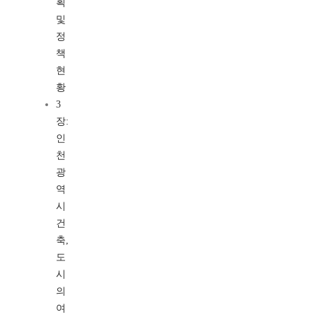
획
및
정
책
현
황
3
장:
인
천
광
역
시
건
축,
도
시
의
여