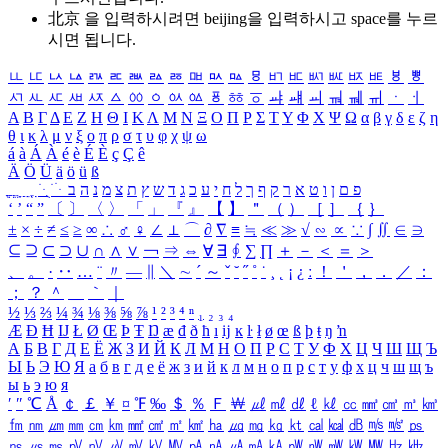
北京 을 입력하시려면
beijing
을 입력하시고 space를 누르
시면 됩니다.
ㅥ
ㅦ
ㅧ
ㅨ
ㅩ
ㅪ
ㅫ
ㅬ
ㅭ
ㅮ
ㅯ
ㅰ
ㅱ
ㅲ
ㅳ
ㅴ
ㅵ
ㅶ
ㅷ
ㅸ
ㅹ
ㅺ
ㅻ
ㅼ
ㅽ
ㅾ
ㅿ
ㆀ
ㆁ
ㆂ
ㆃ
ㆄ
ㆅ
ㆆ
ㆇ
ㆈ
ㆉ
ㆊ
ㆋ
ㆌ
ㆍ
ㆎ
Α
Β
Γ
Δ
Ε
Ζ
Η
Θ
Ι
Κ
Λ
Μ
Ν
Ξ
Ο
Π
Ρ
Σ
Τ
Υ
Φ
Χ
Ψ
Ω
α
β
γ
δ
ε
ζ
η
θ
ι
κ
λ
μ
ν
ξ
ο
π
ρ
σ
τ
υ
φ
χ
ψ
ω
á
à
Á
À
é
è
É
È
ç
Ç
ê
Ä
Ö
Ü
ä
ö
ü
ß
ְ
ֳ
ֲ
ֱ
ָ
ַ
ֵ
ֶ
ִ
ֹ
ּ
ֻ
ׂ
ׁ
ּ
ב
ה
נ
מ
צ
ת
ץ
ש
ד
ג
כ
ע
י
ח
ל
ך
ף
ק
ר
א
ט
ו
ן
ם
פ
‘
’
“
”
〔
〕
〈
〉
「
」
『
』
【
】
＂
（
）
［
］
｛
｝
±
×
÷
≠
≤
≥
∞
∴
♂
♀
∠
⊥
⌒
∂
∇
≡
≒
≪
≫
√
∽
∝
∵
∫
∬
∈
∋
⊆
⊇
⊂
⊃
∪
∩
∧
∨
￢
⇒
⇔
∀
∃
∮
∑
∏
＋
－
＜
＝
＞
、
。
·
‥
…
¨
〃
―
∥
＼
∼
´
～
ˇ
˘
˝
˚
˙
¸
˛
¡
¿
ː
！
＇
，
．
／
：
；
？
＾
＿
｀
｜
½
⅓
⅔
¼
¾
⅛
⅜
⅝
⅞
¹
²
³
⁴
ⁿ
₁
₂
₃
₄
Æ
Ð
Ħ
Ĳ
Ł
Ø
Œ
Þ
Ŧ
Ŋ
æ
đ
ð
ħ
ı
ĳ
ĸ
ŀ
ł
ø
œ
ß
þ
ŧ
ŋ
ŉ
А
Б
В
Г
Д
Е
Ё
Ж
З
И
Й
К
Л
М
Н
О
П
Р
С
Т
У
Ф
Х
Ц
Ч
Ш
Щ
Ъ
Ы
Ь
Э
Ю
Я
а
б
в
г
д
е
ё
ж
з
и
й
к
л
м
н
о
п
р
с
т
у
ф
х
ц
ч
ш
щ
ъ
ы
ь
э
ю
я
′
″
℃
Å
￠
￡
￥
¤
℉
‰
＄
％
Ｆ
￦
㎕
㎖
㎗
ℓ
㎘
㏄
㎣
㎤
㎥
㎦
㎙
㎚
㎛
㎜
㎝
㎞
㎟
㎠
㎡
㎢
㏊
㎍
㎎
㎏
㏏
㎈
㎉
㏈
㎧
㎨
㎰
㎱
㎲
㎳
㎴
㎵
㎶
㎷
㎸
㎹
㎀
㎁
㎂
㎃
㎄
㎺
㎻
㎽
㎾
㎿
㎐
㎑