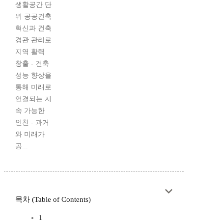
생활공간 단
위 공공건축
혁신과 건축
경관 관리로
지역 활력
창출 - 건축
성능 향상을
통해 미래로
연결되는 지
속 가능한
인천 - 과거
와 미래가
공...
목차 (Table of Contents)
1