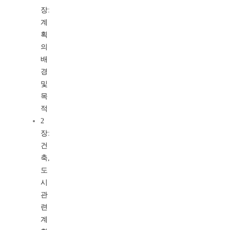
장:
계
획
의
배
경
및
목
적
2
장:
건
축,
도
시
관
련
계