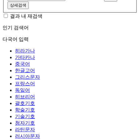
상세검색
결과 내 재검색
인기 검색어
다국어 입력
히라가나
가타카나
중국어
한글고어
그리스문자
프랑스어
독일어
히브리어
괄호기호
학술기호
기술기호
첨자기호
라틴문자
러시아문자