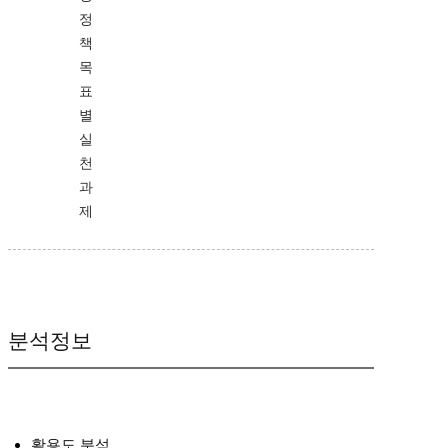
정
책
목
표
별
실
천
과
제
분석정보
활용도 분석