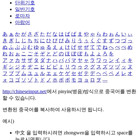
단위기호
일반기호
로마자
아랍어
あ
ぁ
か
が
さ
ざ
た
だ
な
は
ば
ぱ
ま
や
ゃ
ら
わ
ゎ
ん
い
ぃ
き
ぎ
し
じ
ち
ぢ
に
ひ
び
ぴ
み
り
う
ぅ
く
ぐ
す
ず
つ
づ
っ
ぬ
ふ
ぶ
ぷ
む
ゆ
ゅ
る
え
ぇ
け
げ
せ
ぜ
て
で
ね
へ
べ
ぺ
め
れ
お
ぉ
こ
ご
そ
ぞ
と
ど
の
ほ
ぼ
ぽ
も
よ
ょ
ろ
を
ア
ァ
カ
サ
ザ
タ
ダ
ナ
ハ
バ
パ
マ
ヤ
ャ
ラ
ワ
ヮ
ン
イ
ィ
キ
ギ
シ
ジ
チ
ヂ
ニ
ヒ
ビ
ピ
ミ
リ
ウ
ゥ
ク
グ
ス
ズ
ツ
ヅ
ッ
ヌ
フ
ブ
プ
ム
ユ
ュ
ル
エ
ェ
ケ
ゲ
セ
ゼ
テ
デ
ヘ
ベ
ペ
メ
レ
オ
ォ
コ
ゴ
ソ
ゾ
ト
ド
ノ
ホ
ボ
ポ
モ
ヨ
ョ
ロ
ヲ
―
http://chineseinput.net/
에서 pinyin(병음)방식으로 중국어를 변환
할 수 있습니다.
변환된 중국어를 복사하여 사용하시면 됩니다.
예시)
中文 을 입력하시려면
zhongwen
을 입력하시고 space를
누르시면됩니다.