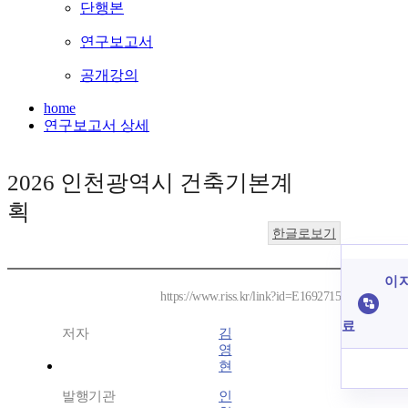
단행본
연구보고서
공개강의
home
연구보고서 상세
2026 인천광역시 건축기본계
획
한글로보기
이 
https://www.riss.kr/link?id=E1692715
료
저자
김
영
현
발행기관
인