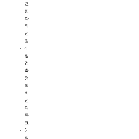
견
변
화
와
전
망
4
장:
건
축
정
책
비
전
과
목
표
5
장: