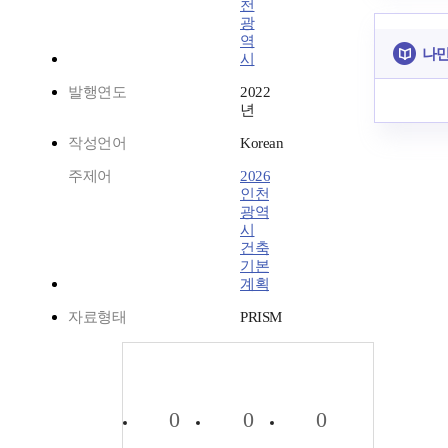
천
광
역
나만
시
발행연도
2022
년
작성언어
Korean
주제어
2026
인천
광역
시
건축
기본
계획
자료형태
PRISM
0
0
0