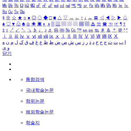
㎒
㎓
㎔
Ω
㏀
㏁
㎊
㎋
㎌
㏖
㏅
㎭
㎮
㎯
㏛
㎩
㎪
㎫
㎬
㏝
㏐
㏓
㏃
㏉
㏜
㏆
§
※
☆
★
○
●
◎
◇
◆
□
■
△
▽
→
←
↑
↓
↔
〓
◁
◀
▷
▶
♤
♠
♡
♥
♧
♣
⊙
◈
▣
◐
◑
▒
▤
▥
▨
▧
▦
▩
♨
☏
☎
☜
☞
¶
†
‡
↕
↗
↙
↖
↘
♭
♩
♪
♬
㉿
㈜
№
㏇
™
㏂
㏘
℡
＃
＆
＊
＠
ª
º
ⅰ
ⅱ
ⅲ
ⅳ
ⅴ
ⅵ
ⅶ
ⅷ
ⅸ
ⅹ
Ⅰ
Ⅱ
Ⅲ
Ⅳ
Ⅴ
Ⅵ
Ⅶ
Ⅷ
Ⅸ
Ⅹ
ا
ب
ت
ث
ج
ح
خ
د
ذ
ر
ز
س
ش
ص
ض
ط
ظ
ع
غ
ف
ق
ک
ل
م
ن
ه
و
ی
닫기
통합검색
국내학술논문
학위논문
해외학술논문
학술지