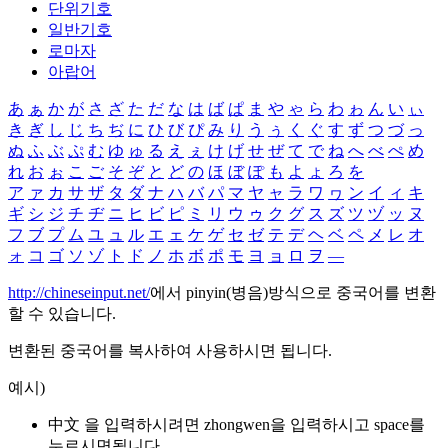
단위기호
일반기호
로마자
아랍어
あ
ぁ
か
が
さ
ざ
た
だ
な
は
ば
ぱ
ま
や
ゃ
ら
わ
ゎ
ん
い
ぃ
き
ぎ
し
じ
ち
ぢ
に
ひ
び
ぴ
み
り
う
ぅ
く
ぐ
す
ず
つ
づ
っ
ぬ
ふ
ぶ
ぷ
む
ゆ
ゅ
る
え
ぇ
け
げ
せ
ぜ
て
で
ね
へ
べ
ぺ
め
れ
お
ぉ
こ
ご
そ
ぞ
と
ど
の
ほ
ぼ
ぽ
も
よ
ょ
ろ
を
ア
ァ
カ
サ
ザ
タ
ダ
ナ
ハ
バ
パ
マ
ヤ
ャ
ラ
ワ
ヮ
ン
イ
ィ
キ
ギ
シ
ジ
チ
ヂ
ニ
ヒ
ビ
ピ
ミ
リ
ウ
ゥ
ク
グ
ス
ズ
ツ
ヅ
ッ
ヌ
フ
ブ
プ
ム
ユ
ュ
ル
エ
ェ
ケ
ゲ
セ
ゼ
テ
デ
ヘ
ベ
ペ
メ
レ
オ
ォ
コ
ゴ
ソ
ゾ
ト
ド
ノ
ホ
ボ
ポ
モ
ヨ
ョ
ロ
ヲ
―
http://chineseinput.net/
에서 pinyin(병음)방식으로 중국어를 변환
할 수 있습니다.
변환된 중국어를 복사하여 사용하시면 됩니다.
예시)
中文 을 입력하시려면
zhongwen
을 입력하시고 space를
누르시면됩니다.