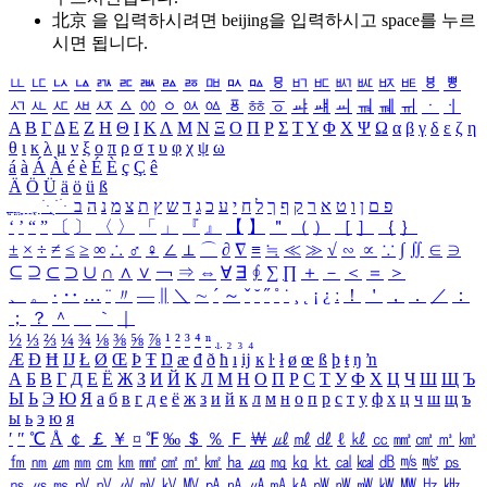
北京 을 입력하시려면
beijing
을 입력하시고 space를 누르
시면 됩니다.
ㅥ
ㅦ
ㅧ
ㅨ
ㅩ
ㅪ
ㅫ
ㅬ
ㅭ
ㅮ
ㅯ
ㅰ
ㅱ
ㅲ
ㅳ
ㅴ
ㅵ
ㅶ
ㅷ
ㅸ
ㅹ
ㅺ
ㅻ
ㅼ
ㅽ
ㅾ
ㅿ
ㆀ
ㆁ
ㆂ
ㆃ
ㆄ
ㆅ
ㆆ
ㆇ
ㆈ
ㆉ
ㆊ
ㆋ
ㆌ
ㆍ
ㆎ
Α
Β
Γ
Δ
Ε
Ζ
Η
Θ
Ι
Κ
Λ
Μ
Ν
Ξ
Ο
Π
Ρ
Σ
Τ
Υ
Φ
Χ
Ψ
Ω
α
β
γ
δ
ε
ζ
η
θ
ι
κ
λ
μ
ν
ξ
ο
π
ρ
σ
τ
υ
φ
χ
ψ
ω
á
à
Á
À
é
è
É
È
ç
Ç
ê
Ä
Ö
Ü
ä
ö
ü
ß
ְ
ֳ
ֲ
ֱ
ָ
ַ
ֵ
ֶ
ִ
ֹ
ּ
ֻ
ׂ
ׁ
ּ
ב
ה
נ
מ
צ
ת
ץ
ש
ד
ג
כ
ע
י
ח
ל
ך
ף
ק
ר
א
ט
ו
ן
ם
פ
‘
’
“
”
〔
〕
〈
〉
「
」
『
』
【
】
＂
（
）
［
］
｛
｝
±
×
÷
≠
≤
≥
∞
∴
♂
♀
∠
⊥
⌒
∂
∇
≡
≒
≪
≫
√
∽
∝
∵
∫
∬
∈
∋
⊆
⊇
⊂
⊃
∪
∩
∧
∨
￢
⇒
⇔
∀
∃
∮
∑
∏
＋
－
＜
＝
＞
、
。
·
‥
…
¨
〃
―
∥
＼
∼
´
～
ˇ
˘
˝
˚
˙
¸
˛
¡
¿
ː
！
＇
，
．
／
：
；
？
＾
＿
｀
｜
½
⅓
⅔
¼
¾
⅛
⅜
⅝
⅞
¹
²
³
⁴
ⁿ
₁
₂
₃
₄
Æ
Ð
Ħ
Ĳ
Ł
Ø
Œ
Þ
Ŧ
Ŋ
æ
đ
ð
ħ
ı
ĳ
ĸ
ŀ
ł
ø
œ
ß
þ
ŧ
ŋ
ŉ
А
Б
В
Г
Д
Е
Ё
Ж
З
И
Й
К
Л
М
Н
О
П
Р
С
Т
У
Ф
Х
Ц
Ч
Ш
Щ
Ъ
Ы
Ь
Э
Ю
Я
а
б
в
г
д
е
ё
ж
з
и
й
к
л
м
н
о
п
р
с
т
у
ф
х
ц
ч
ш
щ
ъ
ы
ь
э
ю
я
′
″
℃
Å
￠
￡
￥
¤
℉
‰
＄
％
Ｆ
￦
㎕
㎖
㎗
ℓ
㎘
㏄
㎣
㎤
㎥
㎦
㎙
㎚
㎛
㎜
㎝
㎞
㎟
㎠
㎡
㎢
㏊
㎍
㎎
㎏
㏏
㎈
㎉
㏈
㎧
㎨
㎰
㎱
㎲
㎳
㎴
㎵
㎶
㎷
㎸
㎹
㎀
㎁
㎂
㎃
㎄
㎺
㎻
㎽
㎾
㎿
㎐
㎑