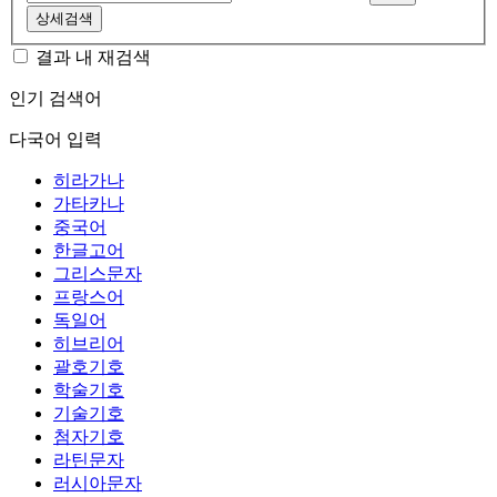
상세검색
결과 내 재검색
인기 검색어
다국어 입력
히라가나
가타카나
중국어
한글고어
그리스문자
프랑스어
독일어
히브리어
괄호기호
학술기호
기술기호
첨자기호
라틴문자
러시아문자