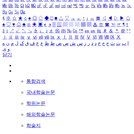
㎒
㎓
㎔
Ω
㏀
㏁
㎊
㎋
㎌
㏖
㏅
㎭
㎮
㎯
㏛
㎩
㎪
㎫
㎬
㏝
㏐
㏓
㏃
㏉
㏜
㏆
§
※
☆
★
○
●
◎
◇
◆
□
■
△
▽
→
←
↑
↓
↔
〓
◁
◀
▷
▶
♤
♠
♡
♥
♧
♣
⊙
◈
▣
◐
◑
▒
▤
▥
▨
▧
▦
▩
♨
☏
☎
☜
☞
¶
†
‡
↕
↗
↙
↖
↘
♭
♩
♪
♬
㉿
㈜
№
㏇
™
㏂
㏘
℡
＃
＆
＊
＠
ª
º
ⅰ
ⅱ
ⅲ
ⅳ
ⅴ
ⅵ
ⅶ
ⅷ
ⅸ
ⅹ
Ⅰ
Ⅱ
Ⅲ
Ⅳ
Ⅴ
Ⅵ
Ⅶ
Ⅷ
Ⅸ
Ⅹ
ا
ب
ت
ث
ج
ح
خ
د
ذ
ر
ز
س
ش
ص
ض
ط
ظ
ع
غ
ف
ق
ک
ل
م
ن
ه
و
ی
닫기
통합검색
국내학술논문
학위논문
해외학술논문
학술지