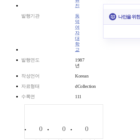
유
진
발행기관
동
나만을 위한
덕
여
자
대
학
교
발행연도
1987
년
작성언어
Korean
자료형태
dCollection
수록면
111
0
0
0