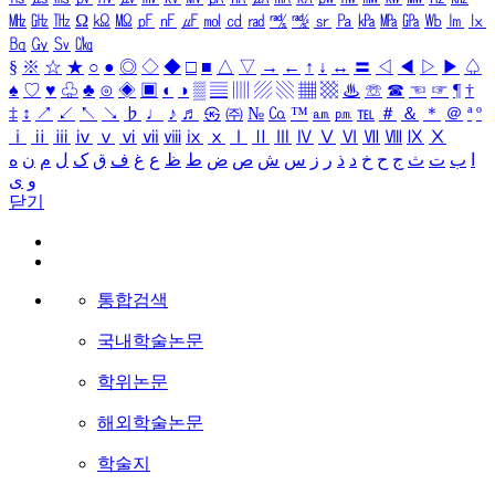
㎒
㎓
㎔
Ω
㏀
㏁
㎊
㎋
㎌
㏖
㏅
㎭
㎮
㎯
㏛
㎩
㎪
㎫
㎬
㏝
㏐
㏓
㏃
㏉
㏜
㏆
§
※
☆
★
○
●
◎
◇
◆
□
■
△
▽
→
←
↑
↓
↔
〓
◁
◀
▷
▶
♤
♠
♡
♥
♧
♣
⊙
◈
▣
◐
◑
▒
▤
▥
▨
▧
▦
▩
♨
☏
☎
☜
☞
¶
†
‡
↕
↗
↙
↖
↘
♭
♩
♪
♬
㉿
㈜
№
㏇
™
㏂
㏘
℡
＃
＆
＊
＠
ª
º
ⅰ
ⅱ
ⅲ
ⅳ
ⅴ
ⅵ
ⅶ
ⅷ
ⅸ
ⅹ
Ⅰ
Ⅱ
Ⅲ
Ⅳ
Ⅴ
Ⅵ
Ⅶ
Ⅷ
Ⅸ
Ⅹ
ا
ب
ت
ث
ج
ح
خ
د
ذ
ر
ز
س
ش
ص
ض
ط
ظ
ع
غ
ف
ق
ک
ل
م
ن
ه
و
ی
닫기
통합검색
국내학술논문
학위논문
해외학술논문
학술지