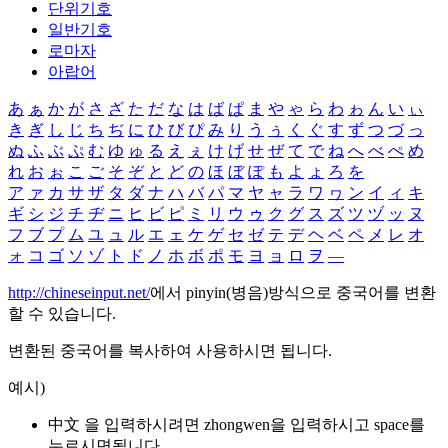
단위기호
일반기호
로마자
아랍어
あ
ぁ
か
が
さ
ざ
た
だ
な
は
ば
ぱ
ま
や
ゃ
ら
わ
ゎ
ん
い
ぃ
き
ぎ
し
じ
ち
ぢ
に
ひ
び
ぴ
み
り
う
ぅ
く
ぐ
す
ず
つ
づ
っ
ぬ
ふ
ぶ
ぷ
む
ゆ
ゅ
る
え
ぇ
け
げ
せ
ぜ
て
で
ね
へ
べ
ぺ
め
れ
お
ぉ
こ
ご
そ
ぞ
と
ど
の
ほ
ぼ
ぽ
も
よ
ょ
ろ
を
ア
ァ
カ
サ
ザ
タ
ダ
ナ
ハ
バ
パ
マ
ヤ
ャ
ラ
ワ
ヮ
ン
イ
ィ
キ
ギ
シ
ジ
チ
ヂ
ニ
ヒ
ビ
ピ
ミ
リ
ウ
ゥ
ク
グ
ス
ズ
ツ
ヅ
ッ
ヌ
フ
ブ
プ
ム
ユ
ュ
ル
エ
ェ
ケ
ゲ
セ
ゼ
テ
デ
ヘ
ベ
ペ
メ
レ
オ
ォ
コ
ゴ
ソ
ゾ
ト
ド
ノ
ホ
ボ
ポ
モ
ヨ
ョ
ロ
ヲ
―
http://chineseinput.net/
에서 pinyin(병음)방식으로 중국어를 변환
할 수 있습니다.
변환된 중국어를 복사하여 사용하시면 됩니다.
예시)
中文 을 입력하시려면
zhongwen
을 입력하시고 space를
누르시면됩니다.