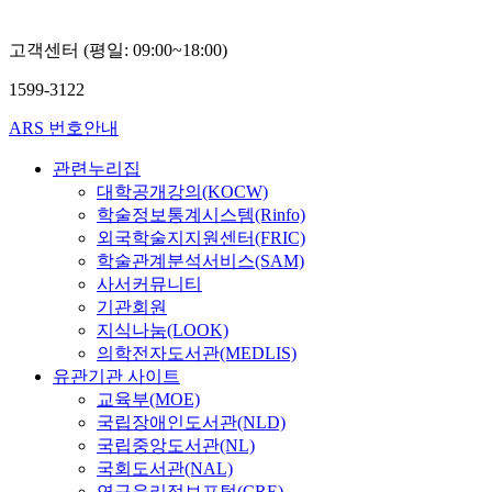
고객센터 (평일: 09:00~18:00)
1599-3122
ARS 번호안내
관련누리집
대학공개강의(KOCW)
학술정보통계시스템(Rinfo)
외국학술지지원센터(FRIC)
학술관계분석서비스(SAM)
사서커뮤니티
기관회원
지식나눔(LOOK)
의학전자도서관(MEDLIS)
유관기관 사이트
교육부(MOE)
국립장애인도서관(NLD)
국립중앙도서관(NL)
국회도서관(NAL)
연구윤리정보포털(CRE)