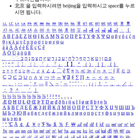
北京 을 입력하시려면
beijing
을 입력하시고 space를 누르
시면 됩니다.
ㅥ
ㅦ
ㅧ
ㅨ
ㅩ
ㅪ
ㅫ
ㅬ
ㅭ
ㅮ
ㅯ
ㅰ
ㅱ
ㅲ
ㅳ
ㅴ
ㅵ
ㅶ
ㅷ
ㅸ
ㅹ
ㅺ
ㅻ
ㅼ
ㅽ
ㅾ
ㅿ
ㆀ
ㆁ
ㆂ
ㆃ
ㆄ
ㆅ
ㆆ
ㆇ
ㆈ
ㆉ
ㆊ
ㆋ
ㆌ
ㆍ
ㆎ
Α
Β
Γ
Δ
Ε
Ζ
Η
Θ
Ι
Κ
Λ
Μ
Ν
Ξ
Ο
Π
Ρ
Σ
Τ
Υ
Φ
Χ
Ψ
Ω
α
β
γ
δ
ε
ζ
η
θ
ι
κ
λ
μ
ν
ξ
ο
π
ρ
σ
τ
υ
φ
χ
ψ
ω
á
à
Á
À
é
è
É
È
ç
Ç
ê
Ä
Ö
Ü
ä
ö
ü
ß
ְ
ֳ
ֲ
ֱ
ָ
ַ
ֵ
ֶ
ִ
ֹ
ּ
ֻ
ׂ
ׁ
ּ
ב
ה
נ
מ
צ
ת
ץ
ש
ד
ג
כ
ע
י
ח
ל
ך
ף
ק
ר
א
ט
ו
ן
ם
פ
‘
’
“
”
〔
〕
〈
〉
「
」
『
』
【
】
＂
（
）
［
］
｛
｝
±
×
÷
≠
≤
≥
∞
∴
♂
♀
∠
⊥
⌒
∂
∇
≡
≒
≪
≫
√
∽
∝
∵
∫
∬
∈
∋
⊆
⊇
⊂
⊃
∪
∩
∧
∨
￢
⇒
⇔
∀
∃
∮
∑
∏
＋
－
＜
＝
＞
、
。
·
‥
…
¨
〃
―
∥
＼
∼
´
～
ˇ
˘
˝
˚
˙
¸
˛
¡
¿
ː
！
＇
，
．
／
：
；
？
＾
＿
｀
｜
½
⅓
⅔
¼
¾
⅛
⅜
⅝
⅞
¹
²
³
⁴
ⁿ
₁
₂
₃
₄
Æ
Ð
Ħ
Ĳ
Ł
Ø
Œ
Þ
Ŧ
Ŋ
æ
đ
ð
ħ
ı
ĳ
ĸ
ŀ
ł
ø
œ
ß
þ
ŧ
ŋ
ŉ
А
Б
В
Г
Д
Е
Ё
Ж
З
И
Й
К
Л
М
Н
О
П
Р
С
Т
У
Ф
Х
Ц
Ч
Ш
Щ
Ъ
Ы
Ь
Э
Ю
Я
а
б
в
г
д
е
ё
ж
з
и
й
к
л
м
н
о
п
р
с
т
у
ф
х
ц
ч
ш
щ
ъ
ы
ь
э
ю
я
′
″
℃
Å
￠
￡
￥
¤
℉
‰
＄
％
Ｆ
￦
㎕
㎖
㎗
ℓ
㎘
㏄
㎣
㎤
㎥
㎦
㎙
㎚
㎛
㎜
㎝
㎞
㎟
㎠
㎡
㎢
㏊
㎍
㎎
㎏
㏏
㎈
㎉
㏈
㎧
㎨
㎰
㎱
㎲
㎳
㎴
㎵
㎶
㎷
㎸
㎹
㎀
㎁
㎂
㎃
㎄
㎺
㎻
㎽
㎾
㎿
㎐
㎑