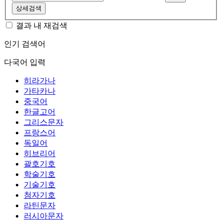
상세검색
결과 내 재검색
인기 검색어
다국어 입력
히라가나
가타카나
중국어
한글고어
그리스문자
프랑스어
독일어
히브리어
괄호기호
학술기호
기술기호
첨자기호
라틴문자
러시아문자