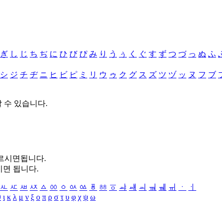
ぎ
し
じ
ち
ぢ
に
ひ
び
ぴ
み
り
う
ぅ
く
ぐ
す
ず
つ
づ
っ
ぬ
ふ
シ
ジ
チ
ヂ
ニ
ヒ
ビ
ピ
ミ
リ
ウ
ゥ
ク
グ
ス
ズ
ツ
ヅ
ッ
ヌ
フ
ブ
할 수 있습니다.
누르시면됩니다.
시면 됩니다.
ㅻ
ㅼ
ㅽ
ㅾ
ㅿ
ㆀ
ㆁ
ㆂ
ㆃ
ㆄ
ㆅ
ㆆ
ㆇ
ㆈ
ㆉ
ㆊ
ㆋ
ㆌ
ㆍ
ㆎ
θ
ι
κ
λ
μ
ν
ξ
ο
π
ρ
σ
τ
υ
φ
χ
ψ
ω