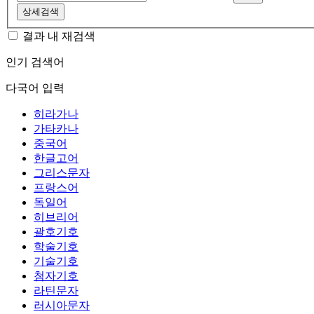
상세검색
결과 내 재검색
인기 검색어
다국어 입력
히라가나
가타카나
중국어
한글고어
그리스문자
프랑스어
독일어
히브리어
괄호기호
학술기호
기술기호
첨자기호
라틴문자
러시아문자