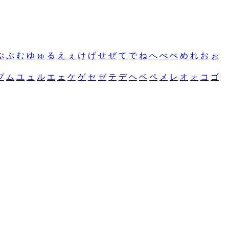
ぶ
ぷ
む
ゆ
ゅ
る
え
ぇ
け
げ
せ
ぜ
て
で
ね
へ
べ
ぺ
め
れ
お
ぉ
プ
ム
ユ
ュ
ル
エ
ェ
ケ
ゲ
セ
ゼ
テ
デ
ヘ
ベ
ペ
メ
レ
オ
ォ
コ
ゴ