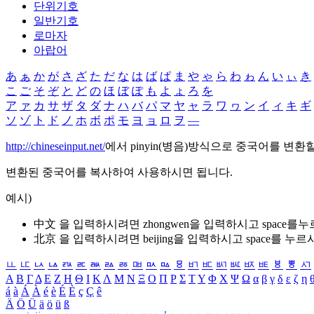
단위기호
일반기호
로마자
아랍어
あ
ぁ
か
が
さ
ざ
た
だ
な
は
ば
ぱ
ま
や
ゃ
ら
わ
ゎ
ん
い
ぃ
き
こ
ご
そ
ぞ
と
ど
の
ほ
ぼ
ぽ
も
よ
ょ
ろ
を
ア
ァ
カ
サ
ザ
タ
ダ
ナ
ハ
バ
パ
マ
ヤ
ャ
ラ
ワ
ヮ
ン
イ
ィ
キ
ギ
ソ
ゾ
ト
ド
ノ
ホ
ボ
ポ
モ
ヨ
ョ
ロ
ヲ
―
http://chineseinput.net/
에서 pinyin(병음)방식으로 중국어를 변환
변환된 중국어를 복사하여 사용하시면 됩니다.
예시)
中文 을 입력하시려면
zhongwen
을 입력하시고 space를
北京 을 입력하시려면
beijing
을 입력하시고 space를 누르
ㅥ
ㅦ
ㅧ
ㅨ
ㅩ
ㅪ
ㅫ
ㅬ
ㅭ
ㅮ
ㅯ
ㅰ
ㅱ
ㅲ
ㅳ
ㅴ
ㅵ
ㅶ
ㅷ
ㅸ
ㅹ
ㅺ
Α
Β
Γ
Δ
Ε
Ζ
Η
Θ
Ι
Κ
Λ
Μ
Ν
Ξ
Ο
Π
Ρ
Σ
Τ
Υ
Φ
Χ
Ψ
Ω
α
β
γ
δ
ε
ζ
η
á
à
Á
À
é
è
É
È
ç
Ç
ê
Ä
Ö
Ü
ä
ö
ü
ß