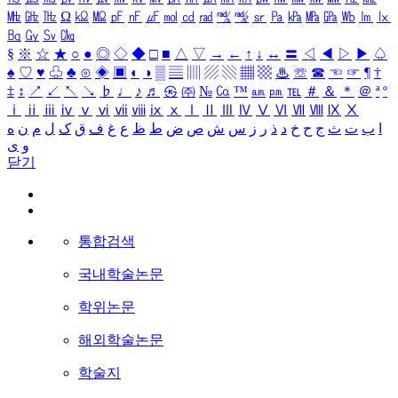
㎒
㎓
㎔
Ω
㏀
㏁
㎊
㎋
㎌
㏖
㏅
㎭
㎮
㎯
㏛
㎩
㎪
㎫
㎬
㏝
㏐
㏓
㏃
㏉
㏜
㏆
§
※
☆
★
○
●
◎
◇
◆
□
■
△
▽
→
←
↑
↓
↔
〓
◁
◀
▷
▶
♤
♠
♡
♥
♧
♣
⊙
◈
▣
◐
◑
▒
▤
▥
▨
▧
▦
▩
♨
☏
☎
☜
☞
¶
†
‡
↕
↗
↙
↖
↘
♭
♩
♪
♬
㉿
㈜
№
㏇
™
㏂
㏘
℡
＃
＆
＊
＠
ª
º
ⅰ
ⅱ
ⅲ
ⅳ
ⅴ
ⅵ
ⅶ
ⅷ
ⅸ
ⅹ
Ⅰ
Ⅱ
Ⅲ
Ⅳ
Ⅴ
Ⅵ
Ⅶ
Ⅷ
Ⅸ
Ⅹ
ا
ب
ت
ث
ج
ح
خ
د
ذ
ر
ز
س
ش
ص
ض
ط
ظ
ع
غ
ف
ق
ک
ل
م
ن
ه
و
ی
닫기
통합검색
국내학술논문
학위논문
해외학술논문
학술지