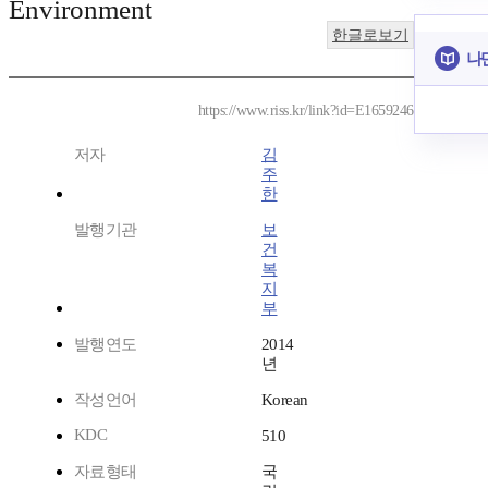
Environment
한글로보기
나
https://www.riss.kr/link?id=E1659246
저자
김
주
한
발행기관
보
건
복
지
부
발행연도
2014
년
작성언어
Korean
KDC
510
자료형태
국