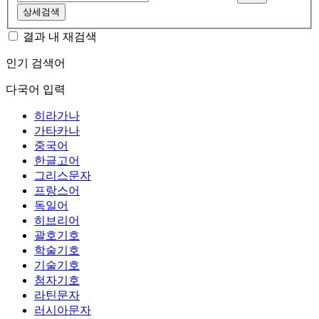
상세검색
결과 내 재검색
인기 검색어
다국어 입력
히라가나
가타카나
중국어
한글고어
그리스문자
프랑스어
독일어
히브리어
괄호기호
학술기호
기술기호
첨자기호
라틴문자
러시아문자