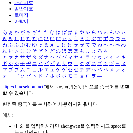
단위기호
일반기호
로마자
아랍어
あ
ぁ
か
が
さ
ざ
た
だ
な
は
ば
ぱ
ま
や
ゃ
ら
わ
ゎ
ん
い
ぃ
き
ぎ
し
じ
ち
ぢ
に
ひ
び
ぴ
み
り
う
ぅ
く
ぐ
す
ず
つ
づ
っ
ぬ
ふ
ぶ
ぷ
む
ゆ
ゅ
る
え
ぇ
け
げ
せ
ぜ
て
で
ね
へ
べ
ぺ
め
れ
お
ぉ
こ
ご
そ
ぞ
と
ど
の
ほ
ぼ
ぽ
も
よ
ょ
ろ
を
ア
ァ
カ
サ
ザ
タ
ダ
ナ
ハ
バ
パ
マ
ヤ
ャ
ラ
ワ
ヮ
ン
イ
ィ
キ
ギ
シ
ジ
チ
ヂ
ニ
ヒ
ビ
ピ
ミ
リ
ウ
ゥ
ク
グ
ス
ズ
ツ
ヅ
ッ
ヌ
フ
ブ
プ
ム
ユ
ュ
ル
エ
ェ
ケ
ゲ
セ
ゼ
テ
デ
ヘ
ベ
ペ
メ
レ
オ
ォ
コ
ゴ
ソ
ゾ
ト
ド
ノ
ホ
ボ
ポ
モ
ヨ
ョ
ロ
ヲ
―
http://chineseinput.net/
에서 pinyin(병음)방식으로 중국어를 변환
할 수 있습니다.
변환된 중국어를 복사하여 사용하시면 됩니다.
예시)
中文 을 입력하시려면
zhongwen
을 입력하시고 space를
누르시면됩니다.