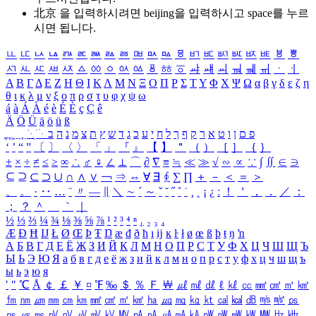
北京 을 입력하시려면
beijing
을 입력하시고 space를 누르
시면 됩니다.
ㅥ
ㅦ
ㅧ
ㅨ
ㅩ
ㅪ
ㅫ
ㅬ
ㅭ
ㅮ
ㅯ
ㅰ
ㅱ
ㅲ
ㅳ
ㅴ
ㅵ
ㅶ
ㅷ
ㅸ
ㅹ
ㅺ
ㅻ
ㅼ
ㅽ
ㅾ
ㅿ
ㆀ
ㆁ
ㆂ
ㆃ
ㆄ
ㆅ
ㆆ
ㆇ
ㆈ
ㆉ
ㆊ
ㆋ
ㆌ
ㆍ
ㆎ
Α
Β
Γ
Δ
Ε
Ζ
Η
Θ
Ι
Κ
Λ
Μ
Ν
Ξ
Ο
Π
Ρ
Σ
Τ
Υ
Φ
Χ
Ψ
Ω
α
β
γ
δ
ε
ζ
η
θ
ι
κ
λ
μ
ν
ξ
ο
π
ρ
σ
τ
υ
φ
χ
ψ
ω
á
à
Á
À
é
è
É
È
ç
Ç
ê
Ä
Ö
Ü
ä
ö
ü
ß
ְ
ֳ
ֲ
ֱ
ָ
ַ
ֵ
ֶ
ִ
ֹ
ּ
ֻ
ׂ
ׁ
ּ
ב
ה
נ
מ
צ
ת
ץ
ש
ד
ג
כ
ע
י
ח
ל
ך
ף
ק
ר
א
ט
ו
ן
ם
פ
‘
’
“
”
〔
〕
〈
〉
「
」
『
』
【
】
＂
（
）
［
］
｛
｝
±
×
÷
≠
≤
≥
∞
∴
♂
♀
∠
⊥
⌒
∂
∇
≡
≒
≪
≫
√
∽
∝
∵
∫
∬
∈
∋
⊆
⊇
⊂
⊃
∪
∩
∧
∨
￢
⇒
⇔
∀
∃
∮
∑
∏
＋
－
＜
＝
＞
、
。
·
‥
…
¨
〃
―
∥
＼
∼
´
～
ˇ
˘
˝
˚
˙
¸
˛
¡
¿
ː
！
＇
，
．
／
：
；
？
＾
＿
｀
｜
½
⅓
⅔
¼
¾
⅛
⅜
⅝
⅞
¹
²
³
⁴
ⁿ
₁
₂
₃
₄
Æ
Ð
Ħ
Ĳ
Ł
Ø
Œ
Þ
Ŧ
Ŋ
æ
đ
ð
ħ
ı
ĳ
ĸ
ŀ
ł
ø
œ
ß
þ
ŧ
ŋ
ŉ
А
Б
В
Г
Д
Е
Ё
Ж
З
И
Й
К
Л
М
Н
О
П
Р
С
Т
У
Ф
Х
Ц
Ч
Ш
Щ
Ъ
Ы
Ь
Э
Ю
Я
а
б
в
г
д
е
ё
ж
з
и
й
к
л
м
н
о
п
р
с
т
у
ф
х
ц
ч
ш
щ
ъ
ы
ь
э
ю
я
′
″
℃
Å
￠
￡
￥
¤
℉
‰
＄
％
Ｆ
￦
㎕
㎖
㎗
ℓ
㎘
㏄
㎣
㎤
㎥
㎦
㎙
㎚
㎛
㎜
㎝
㎞
㎟
㎠
㎡
㎢
㏊
㎍
㎎
㎏
㏏
㎈
㎉
㏈
㎧
㎨
㎰
㎱
㎲
㎳
㎴
㎵
㎶
㎷
㎸
㎹
㎀
㎁
㎂
㎃
㎄
㎺
㎻
㎽
㎾
㎿
㎐
㎑