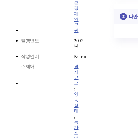
촌
경
제
나만
연
구
원
발행연도
2002
년
작성언어
Korean
주제어
경
지
규
모
;
영
농
형
태
;
농
가
소