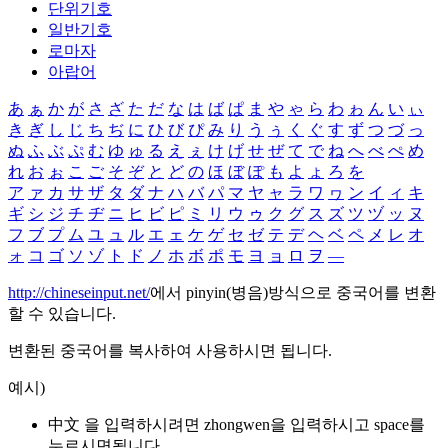
단위기호
일반기호
로마자
아랍어
あ
ぁ
か
が
さ
ざ
た
だ
な
は
ば
ぱ
ま
や
ゃ
ら
わ
ゎ
ん
い
ぃ
き
ぎ
し
じ
ち
ぢ
に
ひ
び
ぴ
み
り
う
ぅ
く
ぐ
す
ず
つ
づ
っ
ぬ
ふ
ぶ
ぷ
む
ゆ
ゅ
る
え
ぇ
け
げ
せ
ぜ
て
で
ね
へ
べ
ぺ
め
れ
お
ぉ
こ
ご
そ
ぞ
と
ど
の
ほ
ぼ
ぽ
も
よ
ょ
ろ
を
ア
ァ
カ
サ
ザ
タ
ダ
ナ
ハ
バ
パ
マ
ヤ
ャ
ラ
ワ
ヮ
ン
イ
ィ
キ
ギ
シ
ジ
チ
ヂ
ニ
ヒ
ビ
ピ
ミ
リ
ウ
ゥ
ク
グ
ス
ズ
ツ
ヅ
ッ
ヌ
フ
ブ
プ
ム
ユ
ュ
ル
エ
ェ
ケ
ゲ
セ
ゼ
テ
デ
ヘ
ベ
ペ
メ
レ
オ
ォ
コ
ゴ
ソ
ゾ
ト
ド
ノ
ホ
ボ
ポ
モ
ヨ
ョ
ロ
ヲ
―
http://chineseinput.net/
에서 pinyin(병음)방식으로 중국어를 변환
할 수 있습니다.
변환된 중국어를 복사하여 사용하시면 됩니다.
예시)
中文 을 입력하시려면
zhongwen
을 입력하시고 space를
누르시면됩니다.