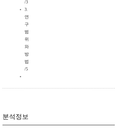
/3
3.
연
구
범
위
와
방
법
/5
분석정보