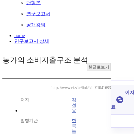
단행본
연구보고서
공개강의
home
연구보고서 상세
농가의 소비지출구조 분석
한글로보기
https://www.riss.kr/link?id=E1041683
이 자
저자
김
성
료
용
발행기관
한
국
농