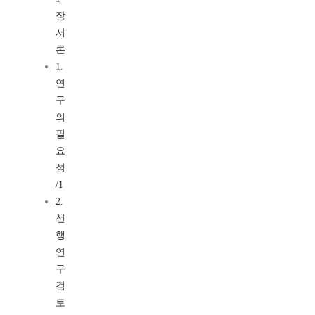
장
서
론
1.
연
구
의
필
요
성
/1
2.
선
행
연
구
검
토