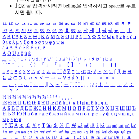
北京 을 입력하시려면
beijing
을 입력하시고 space를 누르
시면 됩니다.
ㅥ
ㅦ
ㅧ
ㅨ
ㅩ
ㅪ
ㅫ
ㅬ
ㅭ
ㅮ
ㅯ
ㅰ
ㅱ
ㅲ
ㅳ
ㅴ
ㅵ
ㅶ
ㅷ
ㅸ
ㅹ
ㅺ
ㅻ
ㅼ
ㅽ
ㅾ
ㅿ
ㆀ
ㆁ
ㆂ
ㆃ
ㆄ
ㆅ
ㆆ
ㆇ
ㆈ
ㆉ
ㆊ
ㆋ
ㆌ
ㆍ
ㆎ
Α
Β
Γ
Δ
Ε
Ζ
Η
Θ
Ι
Κ
Λ
Μ
Ν
Ξ
Ο
Π
Ρ
Σ
Τ
Υ
Φ
Χ
Ψ
Ω
α
β
γ
δ
ε
ζ
η
θ
ι
κ
λ
μ
ν
ξ
ο
π
ρ
σ
τ
υ
φ
χ
ψ
ω
á
à
Á
À
é
è
É
È
ç
Ç
ê
Ä
Ö
Ü
ä
ö
ü
ß
ְ
ֳ
ֲ
ֱ
ָ
ַ
ֵ
ֶ
ִ
ֹ
ּ
ֻ
ׂ
ׁ
ּ
ב
ה
נ
מ
צ
ת
ץ
ש
ד
ג
כ
ע
י
ח
ל
ך
ף
ק
ר
א
ט
ו
ן
ם
פ
‘
’
“
”
〔
〕
〈
〉
「
」
『
』
【
】
＂
（
）
［
］
｛
｝
±
×
÷
≠
≤
≥
∞
∴
♂
♀
∠
⊥
⌒
∂
∇
≡
≒
≪
≫
√
∽
∝
∵
∫
∬
∈
∋
⊆
⊇
⊂
⊃
∪
∩
∧
∨
￢
⇒
⇔
∀
∃
∮
∑
∏
＋
－
＜
＝
＞
、
。
·
‥
…
¨
〃
―
∥
＼
∼
´
～
ˇ
˘
˝
˚
˙
¸
˛
¡
¿
ː
！
＇
，
．
／
：
；
？
＾
＿
｀
｜
½
⅓
⅔
¼
¾
⅛
⅜
⅝
⅞
¹
²
³
⁴
ⁿ
₁
₂
₃
₄
Æ
Ð
Ħ
Ĳ
Ł
Ø
Œ
Þ
Ŧ
Ŋ
æ
đ
ð
ħ
ı
ĳ
ĸ
ŀ
ł
ø
œ
ß
þ
ŧ
ŋ
ŉ
А
Б
В
Г
Д
Е
Ё
Ж
З
И
Й
К
Л
М
Н
О
П
Р
С
Т
У
Ф
Х
Ц
Ч
Ш
Щ
Ъ
Ы
Ь
Э
Ю
Я
а
б
в
г
д
е
ё
ж
з
и
й
к
л
м
н
о
п
р
с
т
у
ф
х
ц
ч
ш
щ
ъ
ы
ь
э
ю
я
′
″
℃
Å
￠
￡
￥
¤
℉
‰
＄
％
Ｆ
￦
㎕
㎖
㎗
ℓ
㎘
㏄
㎣
㎤
㎥
㎦
㎙
㎚
㎛
㎜
㎝
㎞
㎟
㎠
㎡
㎢
㏊
㎍
㎎
㎏
㏏
㎈
㎉
㏈
㎧
㎨
㎰
㎱
㎲
㎳
㎴
㎵
㎶
㎷
㎸
㎹
㎀
㎁
㎂
㎃
㎄
㎺
㎻
㎽
㎾
㎿
㎐
㎑