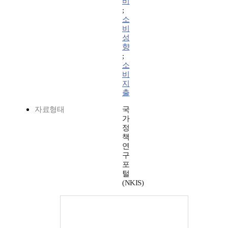
비
;
소
비
성
향
;
소
비
지
출
자료형태
국
가
정
책
연
구
포
털
(NKIS)