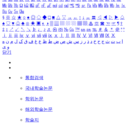
㎒
㎓
㎔
Ω
㏀
㏁
㎊
㎋
㎌
㏖
㏅
㎭
㎮
㎯
㏛
㎩
㎪
㎫
㎬
㏝
㏐
㏓
㏃
㏉
㏜
㏆
§
※
☆
★
○
●
◎
◇
◆
□
■
△
▽
→
←
↑
↓
↔
〓
◁
◀
▷
▶
♤
♠
♡
♥
♧
♣
⊙
◈
▣
◐
◑
▒
▤
▥
▨
▧
▦
▩
♨
☏
☎
☜
☞
¶
†
‡
↕
↗
↙
↖
↘
♭
♩
♪
♬
㉿
㈜
№
㏇
™
㏂
㏘
℡
＃
＆
＊
＠
ª
º
ⅰ
ⅱ
ⅲ
ⅳ
ⅴ
ⅵ
ⅶ
ⅷ
ⅸ
ⅹ
Ⅰ
Ⅱ
Ⅲ
Ⅳ
Ⅴ
Ⅵ
Ⅶ
Ⅷ
Ⅸ
Ⅹ
ا
ب
ت
ث
ج
ح
خ
د
ذ
ر
ز
س
ش
ص
ض
ط
ظ
ع
غ
ف
ق
ک
ل
م
ن
ه
و
ی
닫기
통합검색
국내학술논문
학위논문
해외학술논문
학술지