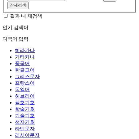
상세검색
결과 내 재검색
인기 검색어
다국어 입력
히라가나
가타카나
중국어
한글고어
그리스문자
프랑스어
독일어
히브리어
괄호기호
학술기호
기술기호
첨자기호
라틴문자
러시아문자