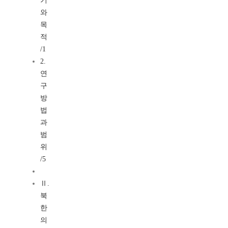
기
와
목
적
/1
2.
연
구
방
법
과
범
위
/5
Ⅱ.
북
한
의