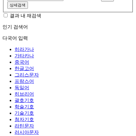
상세검색
결과 내 재검색
인기 검색어
다국어 입력
히라가나
가타카나
중국어
한글고어
그리스문자
프랑스어
독일어
히브리어
괄호기호
학술기호
기술기호
첨자기호
라틴문자
러시아문자