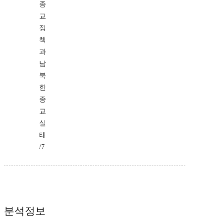
종
교
정
책
과
남
북
한
종
교
실
태
/7
분석정보