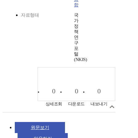
합
자료형태
국
가
정
책
연
구
포
털
(NKIS)
0
0
0
상세조회
다운로드
내보내기
원문보기