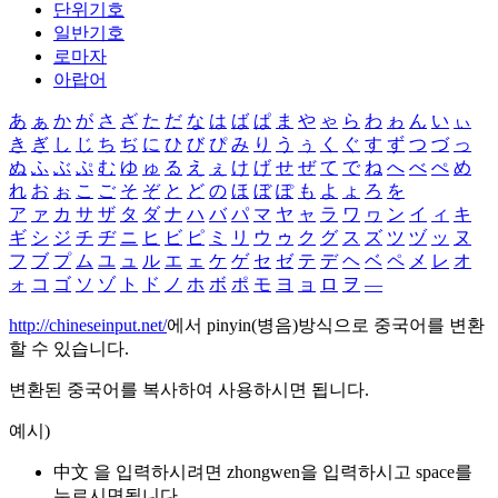
단위기호
일반기호
로마자
아랍어
あ
ぁ
か
が
さ
ざ
た
だ
な
は
ば
ぱ
ま
や
ゃ
ら
わ
ゎ
ん
い
ぃ
き
ぎ
し
じ
ち
ぢ
に
ひ
び
ぴ
み
り
う
ぅ
く
ぐ
す
ず
つ
づ
っ
ぬ
ふ
ぶ
ぷ
む
ゆ
ゅ
る
え
ぇ
け
げ
せ
ぜ
て
で
ね
へ
べ
ぺ
め
れ
お
ぉ
こ
ご
そ
ぞ
と
ど
の
ほ
ぼ
ぽ
も
よ
ょ
ろ
を
ア
ァ
カ
サ
ザ
タ
ダ
ナ
ハ
バ
パ
マ
ヤ
ャ
ラ
ワ
ヮ
ン
イ
ィ
キ
ギ
シ
ジ
チ
ヂ
ニ
ヒ
ビ
ピ
ミ
リ
ウ
ゥ
ク
グ
ス
ズ
ツ
ヅ
ッ
ヌ
フ
ブ
プ
ム
ユ
ュ
ル
エ
ェ
ケ
ゲ
セ
ゼ
テ
デ
ヘ
ベ
ペ
メ
レ
オ
ォ
コ
ゴ
ソ
ゾ
ト
ド
ノ
ホ
ボ
ポ
モ
ヨ
ョ
ロ
ヲ
―
http://chineseinput.net/
에서 pinyin(병음)방식으로 중국어를 변환
할 수 있습니다.
변환된 중국어를 복사하여 사용하시면 됩니다.
예시)
中文 을 입력하시려면
zhongwen
을 입력하시고 space를
누르시면됩니다.