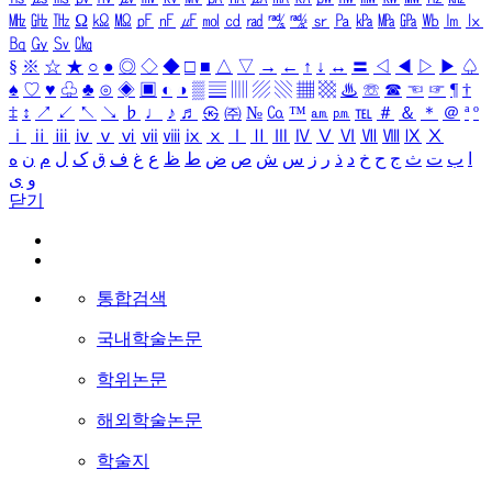
㎒
㎓
㎔
Ω
㏀
㏁
㎊
㎋
㎌
㏖
㏅
㎭
㎮
㎯
㏛
㎩
㎪
㎫
㎬
㏝
㏐
㏓
㏃
㏉
㏜
㏆
§
※
☆
★
○
●
◎
◇
◆
□
■
△
▽
→
←
↑
↓
↔
〓
◁
◀
▷
▶
♤
♠
♡
♥
♧
♣
⊙
◈
▣
◐
◑
▒
▤
▥
▨
▧
▦
▩
♨
☏
☎
☜
☞
¶
†
‡
↕
↗
↙
↖
↘
♭
♩
♪
♬
㉿
㈜
№
㏇
™
㏂
㏘
℡
＃
＆
＊
＠
ª
º
ⅰ
ⅱ
ⅲ
ⅳ
ⅴ
ⅵ
ⅶ
ⅷ
ⅸ
ⅹ
Ⅰ
Ⅱ
Ⅲ
Ⅳ
Ⅴ
Ⅵ
Ⅶ
Ⅷ
Ⅸ
Ⅹ
ا
ب
ت
ث
ج
ح
خ
د
ذ
ر
ز
س
ش
ص
ض
ط
ظ
ع
غ
ف
ق
ک
ل
م
ن
ه
و
ی
닫기
통합검색
국내학술논문
학위논문
해외학술논문
학술지