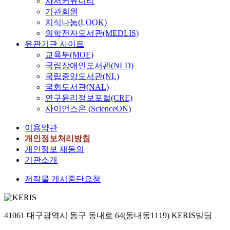
사서커뮤니티
기관회원
지식나눔(LOOK)
의학전자도서관(MEDLIS)
유관기관 사이트
교육부(MOE)
국립장애인도서관(NLD)
국립중앙도서관(NL)
국회도서관(NAL)
연구윤리정보포털(CRE)
사이언스온 (ScienceON)
이용약관
개인정보처리방침
개인정보 재동의
기관소개
저작물 게시중단요청
41061 대구광역시 동구 동내로 64(동내동1119) KERIS빌딩