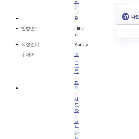
일
연
구
나만
원
발행연도
2002
년
작성언어
Korean
주제어
종
교
교
류
·
협
력
;
제
도
화
;
남
북
한
통