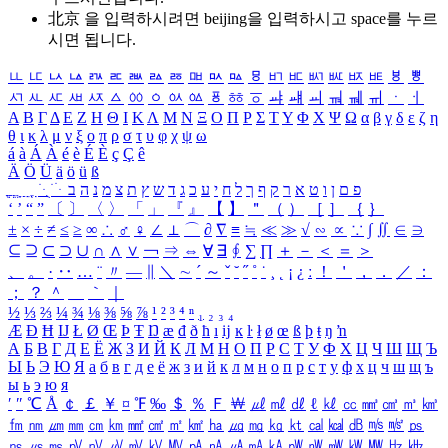
北京 을 입력하시려면
beijing
을 입력하시고 space를 누르
시면 됩니다.
ㅥ
ㅦ
ㅧ
ㅨ
ㅩ
ㅪ
ㅫ
ㅬ
ㅭ
ㅮ
ㅯ
ㅰ
ㅱ
ㅲ
ㅳ
ㅴ
ㅵ
ㅶ
ㅷ
ㅸ
ㅹ
ㅺ
ㅻ
ㅼ
ㅽ
ㅾ
ㅿ
ㆀ
ㆁ
ㆂ
ㆃ
ㆄ
ㆅ
ㆆ
ㆇ
ㆈ
ㆉ
ㆊ
ㆋ
ㆌ
ㆍ
ㆎ
Α
Β
Γ
Δ
Ε
Ζ
Η
Θ
Ι
Κ
Λ
Μ
Ν
Ξ
Ο
Π
Ρ
Σ
Τ
Υ
Φ
Χ
Ψ
Ω
α
β
γ
δ
ε
ζ
η
θ
ι
κ
λ
μ
ν
ξ
ο
π
ρ
σ
τ
υ
φ
χ
ψ
ω
á
à
Á
À
é
è
É
È
ç
Ç
ê
Ä
Ö
Ü
ä
ö
ü
ß
ְ
ֳ
ֲ
ֱ
ָ
ַ
ֵ
ֶ
ִ
ֹ
ּ
ֻ
ׂ
ׁ
ּ
ב
ה
נ
מ
צ
ת
ץ
ש
ד
ג
כ
ע
י
ח
ל
ך
ף
ק
ר
א
ט
ו
ן
ם
פ
‘
’
“
”
〔
〕
〈
〉
「
」
『
』
【
】
＂
（
）
［
］
｛
｝
±
×
÷
≠
≤
≥
∞
∴
♂
♀
∠
⊥
⌒
∂
∇
≡
≒
≪
≫
√
∽
∝
∵
∫
∬
∈
∋
⊆
⊇
⊂
⊃
∪
∩
∧
∨
￢
⇒
⇔
∀
∃
∮
∑
∏
＋
－
＜
＝
＞
、
。
·
‥
…
¨
〃
―
∥
＼
∼
´
～
ˇ
˘
˝
˚
˙
¸
˛
¡
¿
ː
！
＇
，
．
／
：
；
？
＾
＿
｀
｜
½
⅓
⅔
¼
¾
⅛
⅜
⅝
⅞
¹
²
³
⁴
ⁿ
₁
₂
₃
₄
Æ
Ð
Ħ
Ĳ
Ł
Ø
Œ
Þ
Ŧ
Ŋ
æ
đ
ð
ħ
ı
ĳ
ĸ
ŀ
ł
ø
œ
ß
þ
ŧ
ŋ
ŉ
А
Б
В
Г
Д
Е
Ё
Ж
З
И
Й
К
Л
М
Н
О
П
Р
С
Т
У
Ф
Х
Ц
Ч
Ш
Щ
Ъ
Ы
Ь
Э
Ю
Я
а
б
в
г
д
е
ё
ж
з
и
й
к
л
м
н
о
п
р
с
т
у
ф
х
ц
ч
ш
щ
ъ
ы
ь
э
ю
я
′
″
℃
Å
￠
￡
￥
¤
℉
‰
＄
％
Ｆ
￦
㎕
㎖
㎗
ℓ
㎘
㏄
㎣
㎤
㎥
㎦
㎙
㎚
㎛
㎜
㎝
㎞
㎟
㎠
㎡
㎢
㏊
㎍
㎎
㎏
㏏
㎈
㎉
㏈
㎧
㎨
㎰
㎱
㎲
㎳
㎴
㎵
㎶
㎷
㎸
㎹
㎀
㎁
㎂
㎃
㎄
㎺
㎻
㎽
㎾
㎿
㎐
㎑