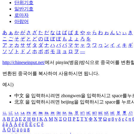
단위기호
일반기호
로마자
아랍어
あ
ぁ
か
が
さ
ざ
た
だ
な
は
ば
ぱ
ま
や
ゃ
ら
わ
ゎ
ん
い
ぃ
き
こ
ご
そ
ぞ
と
ど
の
ほ
ぼ
ぽ
も
よ
ょ
ろ
を
ア
ァ
カ
サ
ザ
タ
ダ
ナ
ハ
バ
パ
マ
ヤ
ャ
ラ
ワ
ヮ
ン
イ
ィ
キ
ギ
ソ
ゾ
ト
ド
ノ
ホ
ボ
ポ
モ
ヨ
ョ
ロ
ヲ
―
http://chineseinput.net/
에서 pinyin(병음)방식으로 중국어를 변환
변환된 중국어를 복사하여 사용하시면 됩니다.
예시)
中文 을 입력하시려면
zhongwen
을 입력하시고 space를
北京 을 입력하시려면
beijing
을 입력하시고 space를 누르
ㅥ
ㅦ
ㅧ
ㅨ
ㅩ
ㅪ
ㅫ
ㅬ
ㅭ
ㅮ
ㅯ
ㅰ
ㅱ
ㅲ
ㅳ
ㅴ
ㅵ
ㅶ
ㅷ
ㅸ
ㅹ
ㅺ
Α
Β
Γ
Δ
Ε
Ζ
Η
Θ
Ι
Κ
Λ
Μ
Ν
Ξ
Ο
Π
Ρ
Σ
Τ
Υ
Φ
Χ
Ψ
Ω
α
β
γ
δ
ε
ζ
η
á
à
Á
À
é
è
É
È
ç
Ç
ê
Ä
Ö
Ü
ä
ö
ü
ß