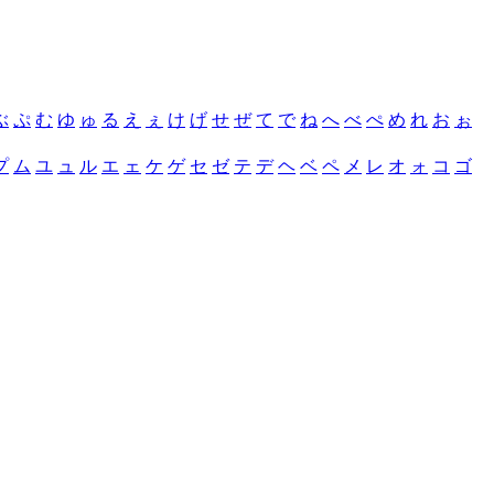
ぶ
ぷ
む
ゆ
ゅ
る
え
ぇ
け
げ
せ
ぜ
て
で
ね
へ
べ
ぺ
め
れ
お
ぉ
プ
ム
ユ
ュ
ル
エ
ェ
ケ
ゲ
セ
ゼ
テ
デ
ヘ
ベ
ペ
メ
レ
オ
ォ
コ
ゴ