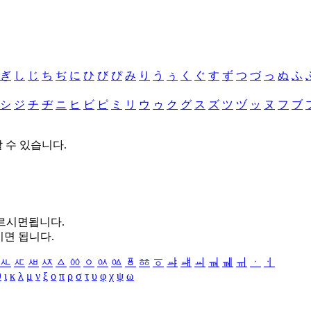
ぎ
し
じ
ち
ぢ
に
ひ
び
ぴ
み
り
う
ぅ
く
ぐ
す
ず
つ
づ
っ
ぬ
ふ
シ
ジ
チ
ヂ
ニ
ヒ
ビ
ピ
ミ
リ
ウ
ゥ
ク
グ
ス
ズ
ツ
ヅ
ッ
ヌ
フ
ブ
할 수 있습니다.
누르시면됩니다.
시면 됩니다.
ㅻ
ㅼ
ㅽ
ㅾ
ㅿ
ㆀ
ㆁ
ㆂ
ㆃ
ㆄ
ㆅ
ㆆ
ㆇ
ㆈ
ㆉ
ㆊ
ㆋ
ㆌ
ㆍ
ㆎ
θ
ι
κ
λ
μ
ν
ξ
ο
π
ρ
σ
τ
υ
φ
χ
ψ
ω