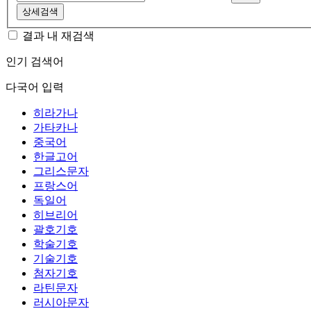
상세검색
결과 내 재검색
인기 검색어
다국어 입력
히라가나
가타카나
중국어
한글고어
그리스문자
프랑스어
독일어
히브리어
괄호기호
학술기호
기술기호
첨자기호
라틴문자
러시아문자