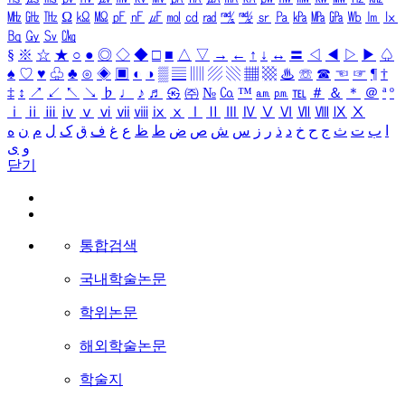
㎒
㎓
㎔
Ω
㏀
㏁
㎊
㎋
㎌
㏖
㏅
㎭
㎮
㎯
㏛
㎩
㎪
㎫
㎬
㏝
㏐
㏓
㏃
㏉
㏜
㏆
§
※
☆
★
○
●
◎
◇
◆
□
■
△
▽
→
←
↑
↓
↔
〓
◁
◀
▷
▶
♤
♠
♡
♥
♧
♣
⊙
◈
▣
◐
◑
▒
▤
▥
▨
▧
▦
▩
♨
☏
☎
☜
☞
¶
†
‡
↕
↗
↙
↖
↘
♭
♩
♪
♬
㉿
㈜
№
㏇
™
㏂
㏘
℡
＃
＆
＊
＠
ª
º
ⅰ
ⅱ
ⅲ
ⅳ
ⅴ
ⅵ
ⅶ
ⅷ
ⅸ
ⅹ
Ⅰ
Ⅱ
Ⅲ
Ⅳ
Ⅴ
Ⅵ
Ⅶ
Ⅷ
Ⅸ
Ⅹ
ا
ب
ت
ث
ج
ح
خ
د
ذ
ر
ز
س
ش
ص
ض
ط
ظ
ع
غ
ف
ق
ک
ل
م
ن
ه
و
ی
닫기
통합검색
국내학술논문
학위논문
해외학술논문
학술지