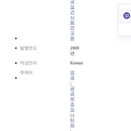
국
보
건
사
회
연
구
원
발행연도
2008
년
작성언어
Korean
주제어
영
국
;
공
공
부
조
모
니
터
링
;