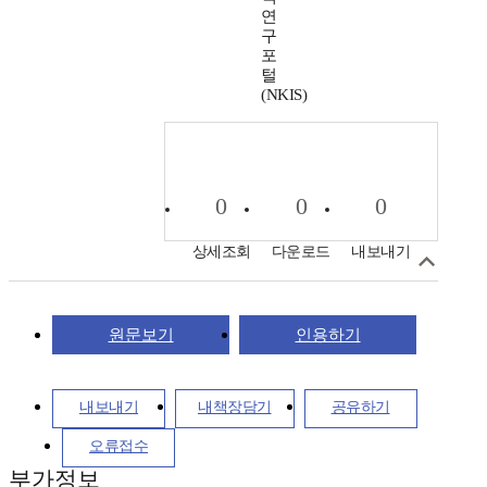
연
구
포
털
(NKIS)
0
0
0
상세조회
다운로드
내보내기
원문보기
인용하기
내보내기
내책장담기
공유하기
오류접수
부가정보