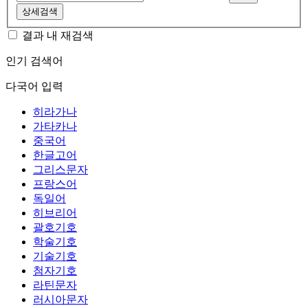
상세검색
결과 내 재검색
인기 검색어
다국어 입력
히라가나
가타카나
중국어
한글고어
그리스문자
프랑스어
독일어
히브리어
괄호기호
학술기호
기술기호
첨자기호
라틴문자
러시아문자