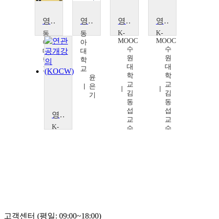
영국의 사회와 행정 들여다보기
영국의 사회, 문화, 행정의 이해
영국에 영어는 없었다
영국에 영어는 없었다
K-
K-
동
동
MOOC
MOOC
아
아
수
수
대
대
원
원
학
학
대
대
교
교
학
학
윤
윤
교
교
은
은
김
김
기
기
동
동
섭
섭
영국에 영어는 없었다
교
교
K-
수
수
MOOC
수
원
대
학
교
김
동
섭
교
고객센터 (평일: 09:00~18:00)