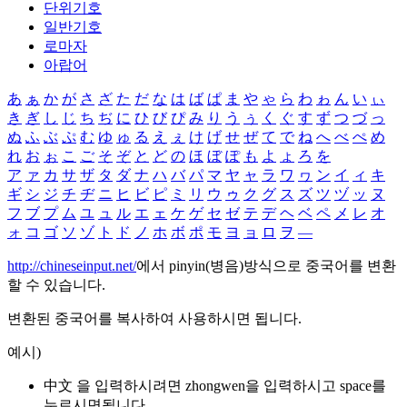
단위기호
일반기호
로마자
아랍어
あ
ぁ
か
が
さ
ざ
た
だ
な
は
ば
ぱ
ま
や
ゃ
ら
わ
ゎ
ん
い
ぃ
き
ぎ
し
じ
ち
ぢ
に
ひ
び
ぴ
み
り
う
ぅ
く
ぐ
す
ず
つ
づ
っ
ぬ
ふ
ぶ
ぷ
む
ゆ
ゅ
る
え
ぇ
け
げ
せ
ぜ
て
で
ね
へ
べ
ぺ
め
れ
お
ぉ
こ
ご
そ
ぞ
と
ど
の
ほ
ぼ
ぽ
も
よ
ょ
ろ
を
ア
ァ
カ
サ
ザ
タ
ダ
ナ
ハ
バ
パ
マ
ヤ
ャ
ラ
ワ
ヮ
ン
イ
ィ
キ
ギ
シ
ジ
チ
ヂ
ニ
ヒ
ビ
ピ
ミ
リ
ウ
ゥ
ク
グ
ス
ズ
ツ
ヅ
ッ
ヌ
フ
ブ
プ
ム
ユ
ュ
ル
エ
ェ
ケ
ゲ
セ
ゼ
テ
デ
ヘ
ベ
ペ
メ
レ
オ
ォ
コ
ゴ
ソ
ゾ
ト
ド
ノ
ホ
ボ
ポ
モ
ヨ
ョ
ロ
ヲ
―
http://chineseinput.net/
에서 pinyin(병음)방식으로 중국어를 변환
할 수 있습니다.
변환된 중국어를 복사하여 사용하시면 됩니다.
예시)
中文 을 입력하시려면
zhongwen
을 입력하시고 space를
누르시면됩니다.