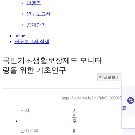
단행본
연구보고서
공개강의
home
연구보고서 상세
국민기초생활보장제도 모니터
링을 위한 기초연구
한글로보기
https://www.riss.kr/link?id=E1039907
료
저자
이
현
주
발행기관
한