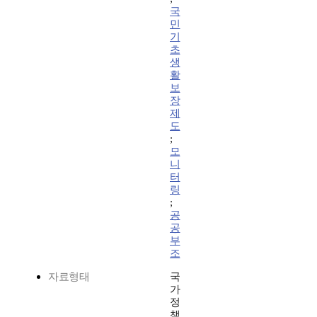
국
민
기
초
생
활
보
장
제
도
;
모
니
터
링
;
공
공
부
조
자료형태
국
가
정
책