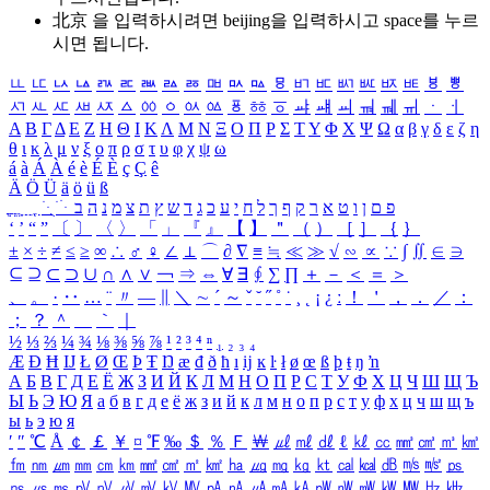
北京 을 입력하시려면
beijing
을 입력하시고 space를 누르
시면 됩니다.
ㅥ
ㅦ
ㅧ
ㅨ
ㅩ
ㅪ
ㅫ
ㅬ
ㅭ
ㅮ
ㅯ
ㅰ
ㅱ
ㅲ
ㅳ
ㅴ
ㅵ
ㅶ
ㅷ
ㅸ
ㅹ
ㅺ
ㅻ
ㅼ
ㅽ
ㅾ
ㅿ
ㆀ
ㆁ
ㆂ
ㆃ
ㆄ
ㆅ
ㆆ
ㆇ
ㆈ
ㆉ
ㆊ
ㆋ
ㆌ
ㆍ
ㆎ
Α
Β
Γ
Δ
Ε
Ζ
Η
Θ
Ι
Κ
Λ
Μ
Ν
Ξ
Ο
Π
Ρ
Σ
Τ
Υ
Φ
Χ
Ψ
Ω
α
β
γ
δ
ε
ζ
η
θ
ι
κ
λ
μ
ν
ξ
ο
π
ρ
σ
τ
υ
φ
χ
ψ
ω
á
à
Á
À
é
è
É
È
ç
Ç
ê
Ä
Ö
Ü
ä
ö
ü
ß
ְ
ֳ
ֲ
ֱ
ָ
ַ
ֵ
ֶ
ִ
ֹ
ּ
ֻ
ׂ
ׁ
ּ
ב
ה
נ
מ
צ
ת
ץ
ש
ד
ג
כ
ע
י
ח
ל
ך
ף
ק
ר
א
ט
ו
ן
ם
פ
‘
’
“
”
〔
〕
〈
〉
「
」
『
』
【
】
＂
（
）
［
］
｛
｝
±
×
÷
≠
≤
≥
∞
∴
♂
♀
∠
⊥
⌒
∂
∇
≡
≒
≪
≫
√
∽
∝
∵
∫
∬
∈
∋
⊆
⊇
⊂
⊃
∪
∩
∧
∨
￢
⇒
⇔
∀
∃
∮
∑
∏
＋
－
＜
＝
＞
、
。
·
‥
…
¨
〃
―
∥
＼
∼
´
～
ˇ
˘
˝
˚
˙
¸
˛
¡
¿
ː
！
＇
，
．
／
：
；
？
＾
＿
｀
｜
½
⅓
⅔
¼
¾
⅛
⅜
⅝
⅞
¹
²
³
⁴
ⁿ
₁
₂
₃
₄
Æ
Ð
Ħ
Ĳ
Ł
Ø
Œ
Þ
Ŧ
Ŋ
æ
đ
ð
ħ
ı
ĳ
ĸ
ŀ
ł
ø
œ
ß
þ
ŧ
ŋ
ŉ
А
Б
В
Г
Д
Е
Ё
Ж
З
И
Й
К
Л
М
Н
О
П
Р
С
Т
У
Ф
Х
Ц
Ч
Ш
Щ
Ъ
Ы
Ь
Э
Ю
Я
а
б
в
г
д
е
ё
ж
з
и
й
к
л
м
н
о
п
р
с
т
у
ф
х
ц
ч
ш
щ
ъ
ы
ь
э
ю
я
′
″
℃
Å
￠
￡
￥
¤
℉
‰
＄
％
Ｆ
￦
㎕
㎖
㎗
ℓ
㎘
㏄
㎣
㎤
㎥
㎦
㎙
㎚
㎛
㎜
㎝
㎞
㎟
㎠
㎡
㎢
㏊
㎍
㎎
㎏
㏏
㎈
㎉
㏈
㎧
㎨
㎰
㎱
㎲
㎳
㎴
㎵
㎶
㎷
㎸
㎹
㎀
㎁
㎂
㎃
㎄
㎺
㎻
㎽
㎾
㎿
㎐
㎑