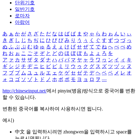
단위기호
일반기호
로마자
아랍어
あ
ぁ
か
が
さ
ざ
た
だ
な
は
ば
ぱ
ま
や
ゃ
ら
わ
ゎ
ん
い
ぃ
き
ぎ
し
じ
ち
ぢ
に
ひ
び
ぴ
み
り
う
ぅ
く
ぐ
す
ず
つ
づ
っ
ぬ
ふ
ぶ
ぷ
む
ゆ
ゅ
る
え
ぇ
け
げ
せ
ぜ
て
で
ね
へ
べ
ぺ
め
れ
お
ぉ
こ
ご
そ
ぞ
と
ど
の
ほ
ぼ
ぽ
も
よ
ょ
ろ
を
ア
ァ
カ
サ
ザ
タ
ダ
ナ
ハ
バ
パ
マ
ヤ
ャ
ラ
ワ
ヮ
ン
イ
ィ
キ
ギ
シ
ジ
チ
ヂ
ニ
ヒ
ビ
ピ
ミ
リ
ウ
ゥ
ク
グ
ス
ズ
ツ
ヅ
ッ
ヌ
フ
ブ
プ
ム
ユ
ュ
ル
エ
ェ
ケ
ゲ
セ
ゼ
テ
デ
ヘ
ベ
ペ
メ
レ
オ
ォ
コ
ゴ
ソ
ゾ
ト
ド
ノ
ホ
ボ
ポ
モ
ヨ
ョ
ロ
ヲ
―
http://chineseinput.net/
에서 pinyin(병음)방식으로 중국어를 변환
할 수 있습니다.
변환된 중국어를 복사하여 사용하시면 됩니다.
예시)
中文 을 입력하시려면
zhongwen
을 입력하시고 space를
누르시면됩니다.