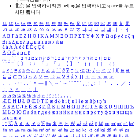
北京 을 입력하시려면
beijing
을 입력하시고 space를 누르
시면 됩니다.
ㅥ
ㅦ
ㅧ
ㅨ
ㅩ
ㅪ
ㅫ
ㅬ
ㅭ
ㅮ
ㅯ
ㅰ
ㅱ
ㅲ
ㅳ
ㅴ
ㅵ
ㅶ
ㅷ
ㅸ
ㅹ
ㅺ
ㅻ
ㅼ
ㅽ
ㅾ
ㅿ
ㆀ
ㆁ
ㆂ
ㆃ
ㆄ
ㆅ
ㆆ
ㆇ
ㆈ
ㆉ
ㆊ
ㆋ
ㆌ
ㆍ
ㆎ
Α
Β
Γ
Δ
Ε
Ζ
Η
Θ
Ι
Κ
Λ
Μ
Ν
Ξ
Ο
Π
Ρ
Σ
Τ
Υ
Φ
Χ
Ψ
Ω
α
β
γ
δ
ε
ζ
η
θ
ι
κ
λ
μ
ν
ξ
ο
π
ρ
σ
τ
υ
φ
χ
ψ
ω
á
à
Á
À
é
è
É
È
ç
Ç
ê
Ä
Ö
Ü
ä
ö
ü
ß
ְ
ֳ
ֲ
ֱ
ָ
ַ
ֵ
ֶ
ִ
ֹ
ּ
ֻ
ׂ
ׁ
ּ
ב
ה
נ
מ
צ
ת
ץ
ש
ד
ג
כ
ע
י
ח
ל
ך
ף
ק
ר
א
ט
ו
ן
ם
פ
‘
’
“
”
〔
〕
〈
〉
「
」
『
』
【
】
＂
（
）
［
］
｛
｝
±
×
÷
≠
≤
≥
∞
∴
♂
♀
∠
⊥
⌒
∂
∇
≡
≒
≪
≫
√
∽
∝
∵
∫
∬
∈
∋
⊆
⊇
⊂
⊃
∪
∩
∧
∨
￢
⇒
⇔
∀
∃
∮
∑
∏
＋
－
＜
＝
＞
、
。
·
‥
…
¨
〃
―
∥
＼
∼
´
～
ˇ
˘
˝
˚
˙
¸
˛
¡
¿
ː
！
＇
，
．
／
：
；
？
＾
＿
｀
｜
½
⅓
⅔
¼
¾
⅛
⅜
⅝
⅞
¹
²
³
⁴
ⁿ
₁
₂
₃
₄
Æ
Ð
Ħ
Ĳ
Ł
Ø
Œ
Þ
Ŧ
Ŋ
æ
đ
ð
ħ
ı
ĳ
ĸ
ŀ
ł
ø
œ
ß
þ
ŧ
ŋ
ŉ
А
Б
В
Г
Д
Е
Ё
Ж
З
И
Й
К
Л
М
Н
О
П
Р
С
Т
У
Ф
Х
Ц
Ч
Ш
Щ
Ъ
Ы
Ь
Э
Ю
Я
а
б
в
г
д
е
ё
ж
з
и
й
к
л
м
н
о
п
р
с
т
у
ф
х
ц
ч
ш
щ
ъ
ы
ь
э
ю
я
′
″
℃
Å
￠
￡
￥
¤
℉
‰
＄
％
Ｆ
￦
㎕
㎖
㎗
ℓ
㎘
㏄
㎣
㎤
㎥
㎦
㎙
㎚
㎛
㎜
㎝
㎞
㎟
㎠
㎡
㎢
㏊
㎍
㎎
㎏
㏏
㎈
㎉
㏈
㎧
㎨
㎰
㎱
㎲
㎳
㎴
㎵
㎶
㎷
㎸
㎹
㎀
㎁
㎂
㎃
㎄
㎺
㎻
㎽
㎾
㎿
㎐
㎑