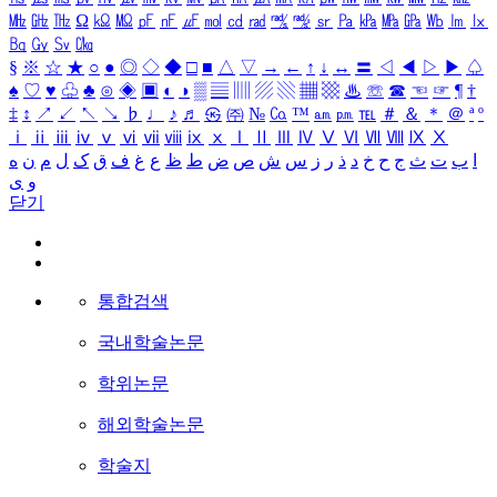
㎒
㎓
㎔
Ω
㏀
㏁
㎊
㎋
㎌
㏖
㏅
㎭
㎮
㎯
㏛
㎩
㎪
㎫
㎬
㏝
㏐
㏓
㏃
㏉
㏜
㏆
§
※
☆
★
○
●
◎
◇
◆
□
■
△
▽
→
←
↑
↓
↔
〓
◁
◀
▷
▶
♤
♠
♡
♥
♧
♣
⊙
◈
▣
◐
◑
▒
▤
▥
▨
▧
▦
▩
♨
☏
☎
☜
☞
¶
†
‡
↕
↗
↙
↖
↘
♭
♩
♪
♬
㉿
㈜
№
㏇
™
㏂
㏘
℡
＃
＆
＊
＠
ª
º
ⅰ
ⅱ
ⅲ
ⅳ
ⅴ
ⅵ
ⅶ
ⅷ
ⅸ
ⅹ
Ⅰ
Ⅱ
Ⅲ
Ⅳ
Ⅴ
Ⅵ
Ⅶ
Ⅷ
Ⅸ
Ⅹ
ا
ب
ت
ث
ج
ح
خ
د
ذ
ر
ز
س
ش
ص
ض
ط
ظ
ع
غ
ف
ق
ک
ل
م
ن
ه
و
ی
닫기
통합검색
국내학술논문
학위논문
해외학술논문
학술지