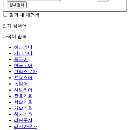
상세검색
결과 내 재검색
인기 검색어
다국어 입력
히라가나
가타카나
중국어
한글고어
그리스문자
프랑스어
독일어
히브리어
괄호기호
학술기호
기술기호
첨자기호
라틴문자
러시아문자