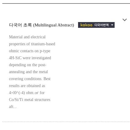
다국어 초록 (Multilingual Abstract)
Material and electrical
properties of titanium-based
ohmic contacts on p-type
4H-SiC were investigated
depending on the post-
annealing and the metal
covering conditions. Best
results are obtained as
4×l0^(-4) ohm.㎠ for
Co/Si/Ti metal structures
aft...