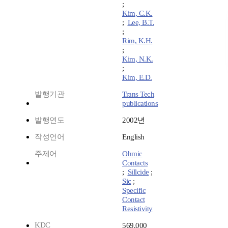
;
Kim, C.K.
;
Lee, B.T.
;
Rim, K.H.
;
Kim, N.K.
;
Kim, E.D.
발행기관
Trans Tech
publications
발행연도
2002년
작성언어
English
주제어
Ohmic
Contacts
;
Sillcide
;
Sic
;
Specific
Contact
Resistivity
KDC
569.000