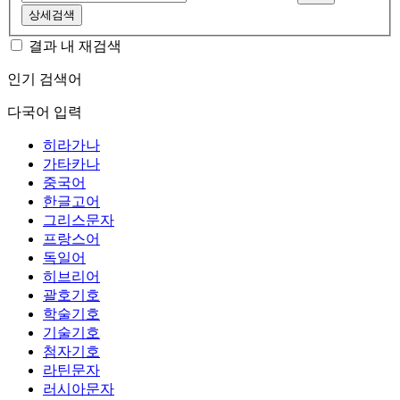
상세검색
결과 내 재검색
인기 검색어
다국어 입력
히라가나
가타카나
중국어
한글고어
그리스문자
프랑스어
독일어
히브리어
괄호기호
학술기호
기술기호
첨자기호
라틴문자
러시아문자