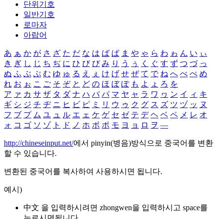
단위기호
일반기호
로마자
아랍어
あ
ぁ
か
が
さ
ざ
た
だ
な
は
ば
ぱ
ま
や
ゃ
ら
わ
ゎ
ん
い
ぃ
き
ぎ
し
じ
ち
ぢ
に
ひ
び
ぴ
み
り
う
ぅ
く
ぐ
す
ず
つ
づ
っ
ぬ
ふ
ぶ
ぷ
む
ゆ
ゅ
る
え
ぇ
け
げ
せ
ぜ
て
で
ね
へ
べ
ぺ
め
れ
お
ぉ
こ
ご
そ
ぞ
と
ど
の
ほ
ぼ
ぽ
も
よ
ょ
ろ
を
ア
ァ
カ
サ
ザ
タ
ダ
ナ
ハ
バ
パ
マ
ヤ
ャ
ラ
ワ
ヮ
ン
イ
ィ
キ
ギ
シ
ジ
チ
ヂ
ニ
ヒ
ビ
ピ
ミ
リ
ウ
ゥ
ク
グ
ス
ズ
ツ
ヅ
ッ
ヌ
フ
ブ
プ
ム
ユ
ュ
ル
エ
ェ
ケ
ゲ
セ
ゼ
テ
デ
ヘ
ベ
ペ
メ
レ
オ
ォ
コ
ゴ
ソ
ゾ
ト
ド
ノ
ホ
ボ
ポ
モ
ヨ
ョ
ロ
ヲ
―
http://chineseinput.net/
에서 pinyin(병음)방식으로 중국어를 변환
할 수 있습니다.
변환된 중국어를 복사하여 사용하시면 됩니다.
예시)
中文 을 입력하시려면
zhongwen
을 입력하시고 space를
누르시면됩니다.