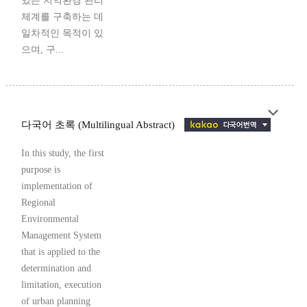
있는 지역환경 관리
체계를 구축하는 데
일차적인 목적이 있
으며, 구...
다국어 초록 (Multilingual Abstract)
In this study, the first
purpose is
implementation of
Regional
Environmental
Management System
that is applied to the
determination and
limitation, execution
of urban planning