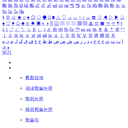
㎒
㎓
㎔
Ω
㏀
㏁
㎊
㎋
㎌
㏖
㏅
㎭
㎮
㎯
㏛
㎩
㎪
㎫
㎬
㏝
㏐
㏓
㏃
㏉
㏜
㏆
§
※
☆
★
○
●
◎
◇
◆
□
■
△
▽
→
←
↑
↓
↔
〓
◁
◀
▷
▶
♤
♠
♡
♥
♧
♣
⊙
◈
▣
◐
◑
▒
▤
▥
▨
▧
▦
▩
♨
☏
☎
☜
☞
¶
†
‡
↕
↗
↙
↖
↘
♭
♩
♪
♬
㉿
㈜
№
㏇
™
㏂
㏘
℡
＃
＆
＊
＠
ª
º
ⅰ
ⅱ
ⅲ
ⅳ
ⅴ
ⅵ
ⅶ
ⅷ
ⅸ
ⅹ
Ⅰ
Ⅱ
Ⅲ
Ⅳ
Ⅴ
Ⅵ
Ⅶ
Ⅷ
Ⅸ
Ⅹ
ا
ب
ت
ث
ج
ح
خ
د
ذ
ر
ز
س
ش
ص
ض
ط
ظ
ع
غ
ف
ق
ک
ل
م
ن
ه
و
ی
닫기
통합검색
국내학술논문
학위논문
해외학술논문
학술지