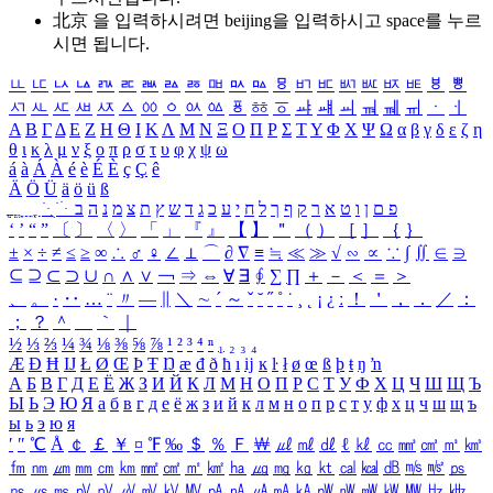
北京 을 입력하시려면
beijing
을 입력하시고 space를 누르
시면 됩니다.
ㅥ
ㅦ
ㅧ
ㅨ
ㅩ
ㅪ
ㅫ
ㅬ
ㅭ
ㅮ
ㅯ
ㅰ
ㅱ
ㅲ
ㅳ
ㅴ
ㅵ
ㅶ
ㅷ
ㅸ
ㅹ
ㅺ
ㅻ
ㅼ
ㅽ
ㅾ
ㅿ
ㆀ
ㆁ
ㆂ
ㆃ
ㆄ
ㆅ
ㆆ
ㆇ
ㆈ
ㆉ
ㆊ
ㆋ
ㆌ
ㆍ
ㆎ
Α
Β
Γ
Δ
Ε
Ζ
Η
Θ
Ι
Κ
Λ
Μ
Ν
Ξ
Ο
Π
Ρ
Σ
Τ
Υ
Φ
Χ
Ψ
Ω
α
β
γ
δ
ε
ζ
η
θ
ι
κ
λ
μ
ν
ξ
ο
π
ρ
σ
τ
υ
φ
χ
ψ
ω
á
à
Á
À
é
è
É
È
ç
Ç
ê
Ä
Ö
Ü
ä
ö
ü
ß
ְ
ֳ
ֲ
ֱ
ָ
ַ
ֵ
ֶ
ִ
ֹ
ּ
ֻ
ׂ
ׁ
ּ
ב
ה
נ
מ
צ
ת
ץ
ש
ד
ג
כ
ע
י
ח
ל
ך
ף
ק
ר
א
ט
ו
ן
ם
פ
‘
’
“
”
〔
〕
〈
〉
「
」
『
』
【
】
＂
（
）
［
］
｛
｝
±
×
÷
≠
≤
≥
∞
∴
♂
♀
∠
⊥
⌒
∂
∇
≡
≒
≪
≫
√
∽
∝
∵
∫
∬
∈
∋
⊆
⊇
⊂
⊃
∪
∩
∧
∨
￢
⇒
⇔
∀
∃
∮
∑
∏
＋
－
＜
＝
＞
、
。
·
‥
…
¨
〃
―
∥
＼
∼
´
～
ˇ
˘
˝
˚
˙
¸
˛
¡
¿
ː
！
＇
，
．
／
：
；
？
＾
＿
｀
｜
½
⅓
⅔
¼
¾
⅛
⅜
⅝
⅞
¹
²
³
⁴
ⁿ
₁
₂
₃
₄
Æ
Ð
Ħ
Ĳ
Ł
Ø
Œ
Þ
Ŧ
Ŋ
æ
đ
ð
ħ
ı
ĳ
ĸ
ŀ
ł
ø
œ
ß
þ
ŧ
ŋ
ŉ
А
Б
В
Г
Д
Е
Ё
Ж
З
И
Й
К
Л
М
Н
О
П
Р
С
Т
У
Ф
Х
Ц
Ч
Ш
Щ
Ъ
Ы
Ь
Э
Ю
Я
а
б
в
г
д
е
ё
ж
з
и
й
к
л
м
н
о
п
р
с
т
у
ф
х
ц
ч
ш
щ
ъ
ы
ь
э
ю
я
′
″
℃
Å
￠
￡
￥
¤
℉
‰
＄
％
Ｆ
￦
㎕
㎖
㎗
ℓ
㎘
㏄
㎣
㎤
㎥
㎦
㎙
㎚
㎛
㎜
㎝
㎞
㎟
㎠
㎡
㎢
㏊
㎍
㎎
㎏
㏏
㎈
㎉
㏈
㎧
㎨
㎰
㎱
㎲
㎳
㎴
㎵
㎶
㎷
㎸
㎹
㎀
㎁
㎂
㎃
㎄
㎺
㎻
㎽
㎾
㎿
㎐
㎑