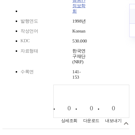
형공간
정보학
회
발행연도
1998년
작성언어
Korean
KDC
530.000
자료형태
한국연
구재단
(NRF)
수록면
141-
153
0
0
0
상세조회
다운로드
내보내기