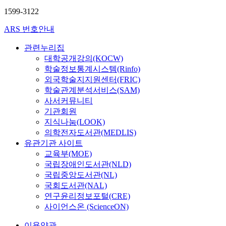
1599-3122
ARS 번호안내
관련누리집
대학공개강의(KOCW)
학술정보통계시스템(Rinfo)
외국학술지지원센터(FRIC)
학술관계분석서비스(SAM)
사서커뮤니티
기관회원
지식나눔(LOOK)
의학전자도서관(MEDLIS)
유관기관 사이트
교육부(MOE)
국립장애인도서관(NLD)
국립중앙도서관(NL)
국회도서관(NAL)
연구윤리정보포털(CRE)
사이언스온 (ScienceON)
이용약관