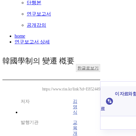
단행본
연구보고서
공개강의
home
연구보고서 상세
韓國學制의 變遷 槪要
한글로보기
https://www.riss.kr/link?id=E852449
이 자료와 함
저자
김
영
료
식
발행기관
교
육
개