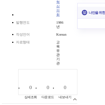
혁
심
의
나만을 위한
회
발행연도
1986
년
작성언어
Korean
자료형태
교
육
유
관
기
관
0
0
0
상세조회
다운로드
내보내기