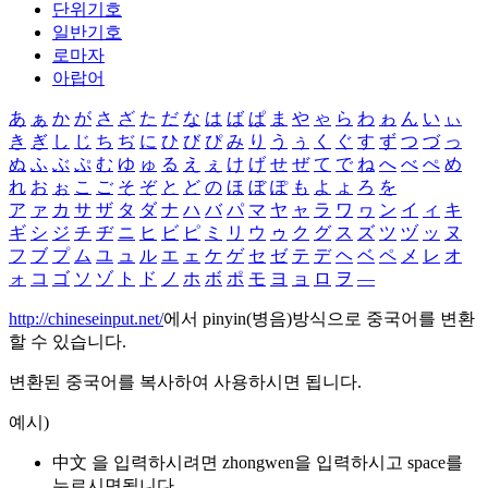
단위기호
일반기호
로마자
아랍어
あ
ぁ
か
が
さ
ざ
た
だ
な
は
ば
ぱ
ま
や
ゃ
ら
わ
ゎ
ん
い
ぃ
き
ぎ
し
じ
ち
ぢ
に
ひ
び
ぴ
み
り
う
ぅ
く
ぐ
す
ず
つ
づ
っ
ぬ
ふ
ぶ
ぷ
む
ゆ
ゅ
る
え
ぇ
け
げ
せ
ぜ
て
で
ね
へ
べ
ぺ
め
れ
お
ぉ
こ
ご
そ
ぞ
と
ど
の
ほ
ぼ
ぽ
も
よ
ょ
ろ
を
ア
ァ
カ
サ
ザ
タ
ダ
ナ
ハ
バ
パ
マ
ヤ
ャ
ラ
ワ
ヮ
ン
イ
ィ
キ
ギ
シ
ジ
チ
ヂ
ニ
ヒ
ビ
ピ
ミ
リ
ウ
ゥ
ク
グ
ス
ズ
ツ
ヅ
ッ
ヌ
フ
ブ
プ
ム
ユ
ュ
ル
エ
ェ
ケ
ゲ
セ
ゼ
テ
デ
ヘ
ベ
ペ
メ
レ
オ
ォ
コ
ゴ
ソ
ゾ
ト
ド
ノ
ホ
ボ
ポ
モ
ヨ
ョ
ロ
ヲ
―
http://chineseinput.net/
에서 pinyin(병음)방식으로 중국어를 변환
할 수 있습니다.
변환된 중국어를 복사하여 사용하시면 됩니다.
예시)
中文 을 입력하시려면
zhongwen
을 입력하시고 space를
누르시면됩니다.