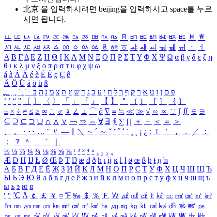
北京 을 입력하시려면
beijing
을 입력하시고 space를 누르
시면 됩니다.
ㅥ
ㅦ
ㅧ
ㅨ
ㅩ
ㅪ
ㅫ
ㅬ
ㅭ
ㅮ
ㅯ
ㅰ
ㅱ
ㅲ
ㅳ
ㅴ
ㅵ
ㅶ
ㅷ
ㅸ
ㅹ
ㅺ
ㅻ
ㅼ
ㅽ
ㅾ
ㅿ
ㆀ
ㆁ
ㆂ
ㆃ
ㆄ
ㆅ
ㆆ
ㆇ
ㆈ
ㆉ
ㆊ
ㆋ
ㆌ
ㆍ
ㆎ
Α
Β
Γ
Δ
Ε
Ζ
Η
Θ
Ι
Κ
Λ
Μ
Ν
Ξ
Ο
Π
Ρ
Σ
Τ
Υ
Φ
Χ
Ψ
Ω
α
β
γ
δ
ε
ζ
η
θ
ι
κ
λ
μ
ν
ξ
ο
π
ρ
σ
τ
υ
φ
χ
ψ
ω
á
à
Á
À
é
è
É
È
ç
Ç
ê
Ä
Ö
Ü
ä
ö
ü
ß
ְ
ֳ
ֲ
ֱ
ָ
ַ
ֵ
ֶ
ִ
ֹ
ּ
ֻ
ׂ
ׁ
ּ
ב
ה
נ
מ
צ
ת
ץ
ש
ד
ג
כ
ע
י
ח
ל
ך
ף
ק
ר
א
ט
ו
ן
ם
פ
‘
’
“
”
〔
〕
〈
〉
「
」
『
』
【
】
＂
（
）
［
］
｛
｝
±
×
÷
≠
≤
≥
∞
∴
♂
♀
∠
⊥
⌒
∂
∇
≡
≒
≪
≫
√
∽
∝
∵
∫
∬
∈
∋
⊆
⊇
⊂
⊃
∪
∩
∧
∨
￢
⇒
⇔
∀
∃
∮
∑
∏
＋
－
＜
＝
＞
、
。
·
‥
…
¨
〃
―
∥
＼
∼
´
～
ˇ
˘
˝
˚
˙
¸
˛
¡
¿
ː
！
＇
，
．
／
：
；
？
＾
＿
｀
｜
½
⅓
⅔
¼
¾
⅛
⅜
⅝
⅞
¹
²
³
⁴
ⁿ
₁
₂
₃
₄
Æ
Ð
Ħ
Ĳ
Ł
Ø
Œ
Þ
Ŧ
Ŋ
æ
đ
ð
ħ
ı
ĳ
ĸ
ŀ
ł
ø
œ
ß
þ
ŧ
ŋ
ŉ
А
Б
В
Г
Д
Е
Ё
Ж
З
И
Й
К
Л
М
Н
О
П
Р
С
Т
У
Ф
Х
Ц
Ч
Ш
Щ
Ъ
Ы
Ь
Э
Ю
Я
а
б
в
г
д
е
ё
ж
з
и
й
к
л
м
н
о
п
р
с
т
у
ф
х
ц
ч
ш
щ
ъ
ы
ь
э
ю
я
′
″
℃
Å
￠
￡
￥
¤
℉
‰
＄
％
Ｆ
￦
㎕
㎖
㎗
ℓ
㎘
㏄
㎣
㎤
㎥
㎦
㎙
㎚
㎛
㎜
㎝
㎞
㎟
㎠
㎡
㎢
㏊
㎍
㎎
㎏
㏏
㎈
㎉
㏈
㎧
㎨
㎰
㎱
㎲
㎳
㎴
㎵
㎶
㎷
㎸
㎹
㎀
㎁
㎂
㎃
㎄
㎺
㎻
㎽
㎾
㎿
㎐
㎑