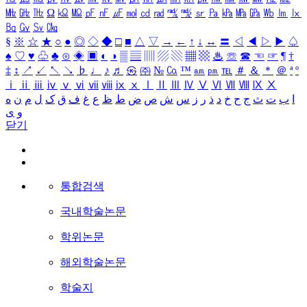
㎒
㎓
㎔
Ω
㏀
㏁
㎊
㎋
㎌
㏖
㏅
㎭
㎮
㎯
㏛
㎩
㎪
㎫
㎬
㏝
㏐
㏓
㏃
㏉
㏜
㏆
§
※
☆
★
○
●
◎
◇
◆
□
■
△
▽
→
←
↑
↓
↔
〓
◁
◀
▷
▶
♤
♠
♡
♥
♧
♣
⊙
◈
▣
◐
◑
▒
▤
▥
▨
▧
▦
▩
♨
☏
☎
☜
☞
¶
†
‡
↕
↗
↙
↖
↘
♭
♩
♪
♬
㉿
㈜
№
㏇
™
㏂
㏘
℡
＃
＆
＊
＠
ª
º
ⅰ
ⅱ
ⅲ
ⅳ
ⅴ
ⅵ
ⅶ
ⅷ
ⅸ
ⅹ
Ⅰ
Ⅱ
Ⅲ
Ⅳ
Ⅴ
Ⅵ
Ⅶ
Ⅷ
Ⅸ
Ⅹ
ا
ب
ت
ث
ج
ح
خ
د
ذ
ر
ز
س
ش
ص
ض
ط
ظ
ع
غ
ف
ق
ک
ل
م
ن
ه
و
ی
닫기
통합검색
국내학술논문
학위논문
해외학술논문
학술지