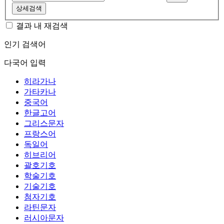
상세검색
결과 내 재검색
인기 검색어
다국어 입력
히라가나
가타카나
중국어
한글고어
그리스문자
프랑스어
독일어
히브리어
괄호기호
학술기호
기술기호
첨자기호
라틴문자
러시아문자