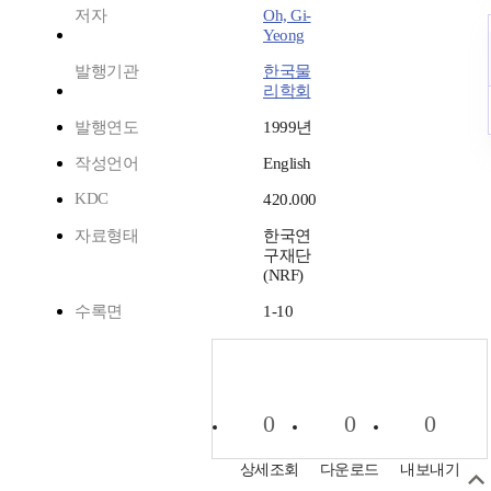
저자
Oh, Gi-
Yeong
발행기관
한국물
리학회
발행연도
1999년
작성언어
English
KDC
420.000
자료형태
한국연
구재단
(NRF)
수록면
1-10
0
0
0
상세조회
다운로드
내보내기