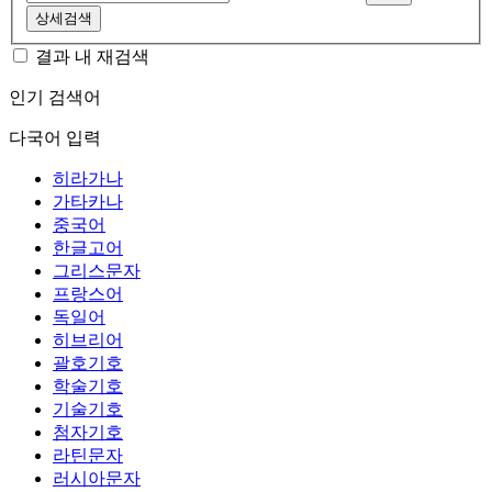
상세검색
결과 내 재검색
인기 검색어
다국어 입력
히라가나
가타카나
중국어
한글고어
그리스문자
프랑스어
독일어
히브리어
괄호기호
학술기호
기술기호
첨자기호
라틴문자
러시아문자