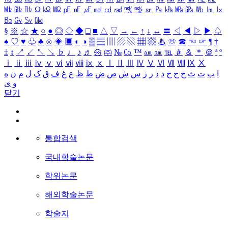
㎒
㎓
㎔
Ω
㏀
㏁
㎊
㎋
㎌
㏖
㏅
㎭
㎮
㎯
㏛
㎩
㎪
㎫
㎬
㏝
㏐
㏓
㏃
㏉
㏜
㏆
§
※
☆
★
○
●
◎
◇
◆
□
■
△
▽
→
←
↑
↓
↔
〓
◁
◀
▷
▶
♤
♠
♡
♥
♧
♣
⊙
◈
▣
◐
◑
▒
▤
▥
▨
▧
▦
▩
♨
☏
☎
☜
☞
¶
†
‡
↕
↗
↙
↖
↘
♭
♩
♪
♬
㉿
㈜
№
㏇
™
㏂
㏘
℡
＃
＆
＊
＠
ª
º
ⅰ
ⅱ
ⅲ
ⅳ
ⅴ
ⅵ
ⅶ
ⅷ
ⅸ
ⅹ
Ⅰ
Ⅱ
Ⅲ
Ⅳ
Ⅴ
Ⅵ
Ⅶ
Ⅷ
Ⅸ
Ⅹ
ا
ب
ت
ث
ج
ح
خ
د
ذ
ر
ز
س
ش
ص
ض
ط
ظ
ع
غ
ف
ق
ک
ل
م
ن
ه
و
ی
닫기
통합검색
국내학술논문
학위논문
해외학술논문
학술지