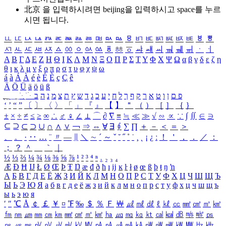
北京 을 입력하시려면
beijing
을 입력하시고 space를 누르
시면 됩니다.
ㅥ
ㅦ
ㅧ
ㅨ
ㅩ
ㅪ
ㅫ
ㅬ
ㅭ
ㅮ
ㅯ
ㅰ
ㅱ
ㅲ
ㅳ
ㅴ
ㅵ
ㅶ
ㅷ
ㅸ
ㅹ
ㅺ
ㅻ
ㅼ
ㅽ
ㅾ
ㅿ
ㆀ
ㆁ
ㆂ
ㆃ
ㆄ
ㆅ
ㆆ
ㆇ
ㆈ
ㆉ
ㆊ
ㆋ
ㆌ
ㆍ
ㆎ
Α
Β
Γ
Δ
Ε
Ζ
Η
Θ
Ι
Κ
Λ
Μ
Ν
Ξ
Ο
Π
Ρ
Σ
Τ
Υ
Φ
Χ
Ψ
Ω
α
β
γ
δ
ε
ζ
η
θ
ι
κ
λ
μ
ν
ξ
ο
π
ρ
σ
τ
υ
φ
χ
ψ
ω
á
à
Á
À
é
è
É
È
ç
Ç
ê
Ä
Ö
Ü
ä
ö
ü
ß
ְ
ֳ
ֲ
ֱ
ָ
ַ
ֵ
ֶ
ִ
ֹ
ּ
ֻ
ׂ
ׁ
ּ
ב
ה
נ
מ
צ
ת
ץ
ש
ד
ג
כ
ע
י
ח
ל
ך
ף
ק
ר
א
ט
ו
ן
ם
פ
‘
’
“
”
〔
〕
〈
〉
「
」
『
』
【
】
＂
（
）
［
］
｛
｝
±
×
÷
≠
≤
≥
∞
∴
♂
♀
∠
⊥
⌒
∂
∇
≡
≒
≪
≫
√
∽
∝
∵
∫
∬
∈
∋
⊆
⊇
⊂
⊃
∪
∩
∧
∨
￢
⇒
⇔
∀
∃
∮
∑
∏
＋
－
＜
＝
＞
、
。
·
‥
…
¨
〃
―
∥
＼
∼
´
～
ˇ
˘
˝
˚
˙
¸
˛
¡
¿
ː
！
＇
，
．
／
：
；
？
＾
＿
｀
｜
½
⅓
⅔
¼
¾
⅛
⅜
⅝
⅞
¹
²
³
⁴
ⁿ
₁
₂
₃
₄
Æ
Ð
Ħ
Ĳ
Ł
Ø
Œ
Þ
Ŧ
Ŋ
æ
đ
ð
ħ
ı
ĳ
ĸ
ŀ
ł
ø
œ
ß
þ
ŧ
ŋ
ŉ
А
Б
В
Г
Д
Е
Ё
Ж
З
И
Й
К
Л
М
Н
О
П
Р
С
Т
У
Ф
Х
Ц
Ч
Ш
Щ
Ъ
Ы
Ь
Э
Ю
Я
а
б
в
г
д
е
ё
ж
з
и
й
к
л
м
н
о
п
р
с
т
у
ф
х
ц
ч
ш
щ
ъ
ы
ь
э
ю
я
′
″
℃
Å
￠
￡
￥
¤
℉
‰
＄
％
Ｆ
￦
㎕
㎖
㎗
ℓ
㎘
㏄
㎣
㎤
㎥
㎦
㎙
㎚
㎛
㎜
㎝
㎞
㎟
㎠
㎡
㎢
㏊
㎍
㎎
㎏
㏏
㎈
㎉
㏈
㎧
㎨
㎰
㎱
㎲
㎳
㎴
㎵
㎶
㎷
㎸
㎹
㎀
㎁
㎂
㎃
㎄
㎺
㎻
㎽
㎾
㎿
㎐
㎑