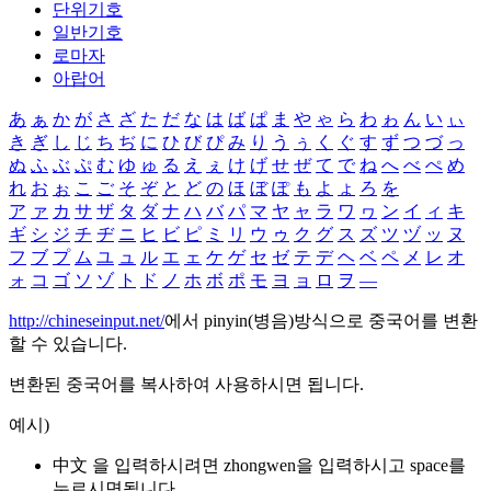
단위기호
일반기호
로마자
아랍어
あ
ぁ
か
が
さ
ざ
た
だ
な
は
ば
ぱ
ま
や
ゃ
ら
わ
ゎ
ん
い
ぃ
き
ぎ
し
じ
ち
ぢ
に
ひ
び
ぴ
み
り
う
ぅ
く
ぐ
す
ず
つ
づ
っ
ぬ
ふ
ぶ
ぷ
む
ゆ
ゅ
る
え
ぇ
け
げ
せ
ぜ
て
で
ね
へ
べ
ぺ
め
れ
お
ぉ
こ
ご
そ
ぞ
と
ど
の
ほ
ぼ
ぽ
も
よ
ょ
ろ
を
ア
ァ
カ
サ
ザ
タ
ダ
ナ
ハ
バ
パ
マ
ヤ
ャ
ラ
ワ
ヮ
ン
イ
ィ
キ
ギ
シ
ジ
チ
ヂ
ニ
ヒ
ビ
ピ
ミ
リ
ウ
ゥ
ク
グ
ス
ズ
ツ
ヅ
ッ
ヌ
フ
ブ
プ
ム
ユ
ュ
ル
エ
ェ
ケ
ゲ
セ
ゼ
テ
デ
ヘ
ベ
ペ
メ
レ
オ
ォ
コ
ゴ
ソ
ゾ
ト
ド
ノ
ホ
ボ
ポ
モ
ヨ
ョ
ロ
ヲ
―
http://chineseinput.net/
에서 pinyin(병음)방식으로 중국어를 변환
할 수 있습니다.
변환된 중국어를 복사하여 사용하시면 됩니다.
예시)
中文 을 입력하시려면
zhongwen
을 입력하시고 space를
누르시면됩니다.