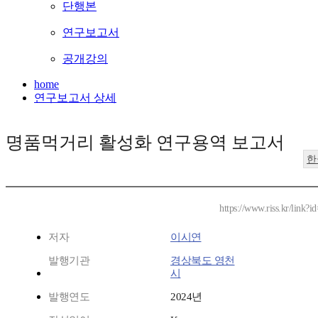
단행본
연구보고서
공개강의
home
연구보고서 상세
명품먹거리 활성화 연구용역 보고서
한
https://www.riss.kr/link?
저자
이시연
발행기관
경상북도 영천
시
발행연도
2024년