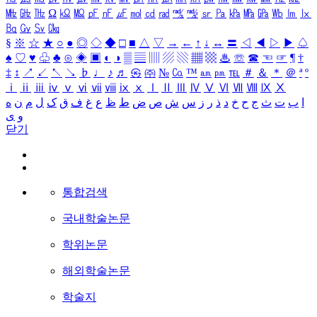
㎒
㎓
㎔
Ω
㏀
㏁
㎊
㎋
㎌
㏖
㏅
㎭
㎮
㎯
㏛
㎩
㎪
㎫
㎬
㏝
㏐
㏓
㏃
㏉
㏜
㏆
§
※
☆
★
○
●
◎
◇
◆
□
■
△
▽
→
←
↑
↓
↔
〓
◁
◀
▷
▶
♤
♠
♡
♥
♧
♣
⊙
◈
▣
◐
◑
▒
▤
▥
▨
▧
▦
▩
♨
☏
☎
☜
☞
¶
†
‡
↕
↗
↙
↖
↘
♭
♩
♪
♬
㉿
㈜
№
㏇
™
㏂
㏘
℡
＃
＆
＊
＠
ª
º
ⅰ
ⅱ
ⅲ
ⅳ
ⅴ
ⅵ
ⅶ
ⅷ
ⅸ
ⅹ
Ⅰ
Ⅱ
Ⅲ
Ⅳ
Ⅴ
Ⅵ
Ⅶ
Ⅷ
Ⅸ
Ⅹ
ا
ب
ت
ث
ج
ح
خ
د
ذ
ر
ز
س
ش
ص
ض
ط
ظ
ع
غ
ف
ق
ک
ل
م
ن
ه
و
ی
닫기
통합검색
국내학술논문
학위논문
해외학술논문
학술지