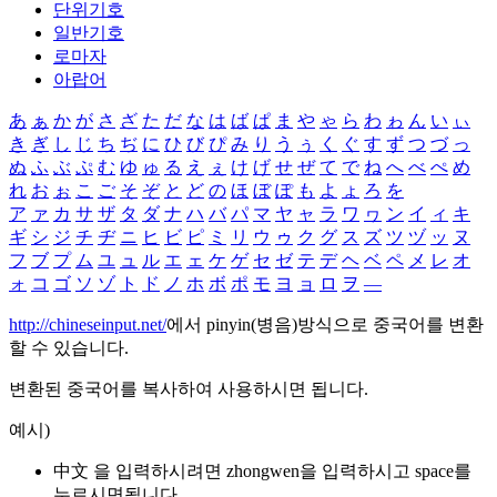
단위기호
일반기호
로마자
아랍어
あ
ぁ
か
が
さ
ざ
た
だ
な
は
ば
ぱ
ま
や
ゃ
ら
わ
ゎ
ん
い
ぃ
き
ぎ
し
じ
ち
ぢ
に
ひ
び
ぴ
み
り
う
ぅ
く
ぐ
す
ず
つ
づ
っ
ぬ
ふ
ぶ
ぷ
む
ゆ
ゅ
る
え
ぇ
け
げ
せ
ぜ
て
で
ね
へ
べ
ぺ
め
れ
お
ぉ
こ
ご
そ
ぞ
と
ど
の
ほ
ぼ
ぽ
も
よ
ょ
ろ
を
ア
ァ
カ
サ
ザ
タ
ダ
ナ
ハ
バ
パ
マ
ヤ
ャ
ラ
ワ
ヮ
ン
イ
ィ
キ
ギ
シ
ジ
チ
ヂ
ニ
ヒ
ビ
ピ
ミ
リ
ウ
ゥ
ク
グ
ス
ズ
ツ
ヅ
ッ
ヌ
フ
ブ
プ
ム
ユ
ュ
ル
エ
ェ
ケ
ゲ
セ
ゼ
テ
デ
ヘ
ベ
ペ
メ
レ
オ
ォ
コ
ゴ
ソ
ゾ
ト
ド
ノ
ホ
ボ
ポ
モ
ヨ
ョ
ロ
ヲ
―
http://chineseinput.net/
에서 pinyin(병음)방식으로 중국어를 변환
할 수 있습니다.
변환된 중국어를 복사하여 사용하시면 됩니다.
예시)
中文 을 입력하시려면
zhongwen
을 입력하시고 space를
누르시면됩니다.