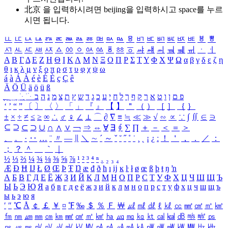
北京 을 입력하시려면
beijing
을 입력하시고 space를 누르
시면 됩니다.
ㅥ
ㅦ
ㅧ
ㅨ
ㅩ
ㅪ
ㅫ
ㅬ
ㅭ
ㅮ
ㅯ
ㅰ
ㅱ
ㅲ
ㅳ
ㅴ
ㅵ
ㅶ
ㅷ
ㅸ
ㅹ
ㅺ
ㅻ
ㅼ
ㅽ
ㅾ
ㅿ
ㆀ
ㆁ
ㆂ
ㆃ
ㆄ
ㆅ
ㆆ
ㆇ
ㆈ
ㆉ
ㆊ
ㆋ
ㆌ
ㆍ
ㆎ
Α
Β
Γ
Δ
Ε
Ζ
Η
Θ
Ι
Κ
Λ
Μ
Ν
Ξ
Ο
Π
Ρ
Σ
Τ
Υ
Φ
Χ
Ψ
Ω
α
β
γ
δ
ε
ζ
η
θ
ι
κ
λ
μ
ν
ξ
ο
π
ρ
σ
τ
υ
φ
χ
ψ
ω
á
à
Á
À
é
è
É
È
ç
Ç
ê
Ä
Ö
Ü
ä
ö
ü
ß
ְ
ֳ
ֲ
ֱ
ָ
ַ
ֵ
ֶ
ִ
ֹ
ּ
ֻ
ׂ
ׁ
ּ
ב
ה
נ
מ
צ
ת
ץ
ש
ד
ג
כ
ע
י
ח
ל
ך
ף
ק
ר
א
ט
ו
ן
ם
פ
‘
’
“
”
〔
〕
〈
〉
「
」
『
』
【
】
＂
（
）
［
］
｛
｝
±
×
÷
≠
≤
≥
∞
∴
♂
♀
∠
⊥
⌒
∂
∇
≡
≒
≪
≫
√
∽
∝
∵
∫
∬
∈
∋
⊆
⊇
⊂
⊃
∪
∩
∧
∨
￢
⇒
⇔
∀
∃
∮
∑
∏
＋
－
＜
＝
＞
、
。
·
‥
…
¨
〃
―
∥
＼
∼
´
～
ˇ
˘
˝
˚
˙
¸
˛
¡
¿
ː
！
＇
，
．
／
：
；
？
＾
＿
｀
｜
½
⅓
⅔
¼
¾
⅛
⅜
⅝
⅞
¹
²
³
⁴
ⁿ
₁
₂
₃
₄
Æ
Ð
Ħ
Ĳ
Ł
Ø
Œ
Þ
Ŧ
Ŋ
æ
đ
ð
ħ
ı
ĳ
ĸ
ŀ
ł
ø
œ
ß
þ
ŧ
ŋ
ŉ
А
Б
В
Г
Д
Е
Ё
Ж
З
И
Й
К
Л
М
Н
О
П
Р
С
Т
У
Ф
Х
Ц
Ч
Ш
Щ
Ъ
Ы
Ь
Э
Ю
Я
а
б
в
г
д
е
ё
ж
з
и
й
к
л
м
н
о
п
р
с
т
у
ф
х
ц
ч
ш
щ
ъ
ы
ь
э
ю
я
′
″
℃
Å
￠
￡
￥
¤
℉
‰
＄
％
Ｆ
￦
㎕
㎖
㎗
ℓ
㎘
㏄
㎣
㎤
㎥
㎦
㎙
㎚
㎛
㎜
㎝
㎞
㎟
㎠
㎡
㎢
㏊
㎍
㎎
㎏
㏏
㎈
㎉
㏈
㎧
㎨
㎰
㎱
㎲
㎳
㎴
㎵
㎶
㎷
㎸
㎹
㎀
㎁
㎂
㎃
㎄
㎺
㎻
㎽
㎾
㎿
㎐
㎑