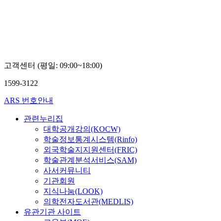
아,
아,
아,
호
정
정
정
재
현
현
현
주,
주,
주,
최
최
최
형
형
형
우
우
우
고객센터 (평일: 09:00~18:00)
1599-3122
ARS 번호안내
관련누리집
대학공개강의(KOCW)
학술정보통계시스템(Rinfo)
외국학술지지원센터(FRIC)
학술관계분석서비스(SAM)
사서커뮤니티
기관회원
지식나눔(LOOK)
의학전자도서관(MEDLIS)
유관기관 사이트