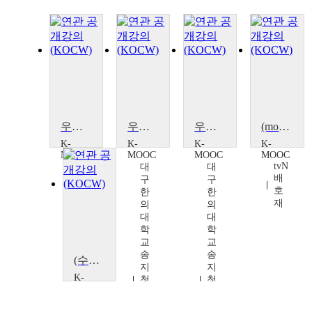
우리 말·먹거리·놀거리로 풀어보는 한국의 건강문화
우리 말·먹거리·놀거리로 풀어보는 한국의 건강문화
우리 말·먹거리·놀거리로 풀어보는 한국의 건강문화
(mooc)tvN 놀라운증명-新 먹거리 산업 ‘세포농업’
K-
K-
K-
K-
MOOC
MOOC
MOOC
MOOC
tvN
대
대
대
배
구
구
구
호
한
한
한
재
의
의
의
대
대
대
학
학
학
교
교
교
송
송
송
(수어)tvN 놀라운증명-新 먹거리 산업 ‘세포농업’
지
지
지
K-
청,
청,
청,
MOOC
정
정
정
tvN
현
현
현
배