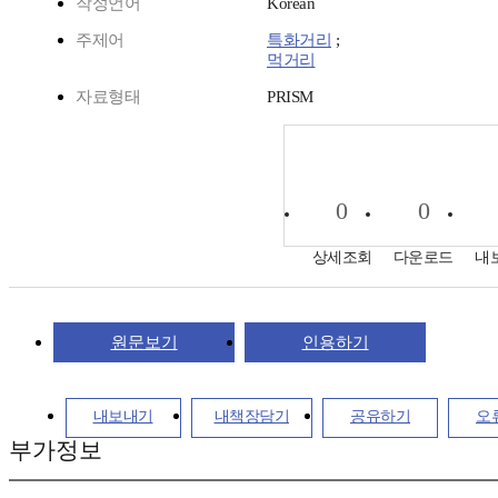
작성언어
Korean
주제어
특화거리
;
먹거리
자료형태
PRISM
0
0
상세조회
다운로드
내
원문보기
인용하기
내보내기
내책장담기
공유하기
오
부가정보