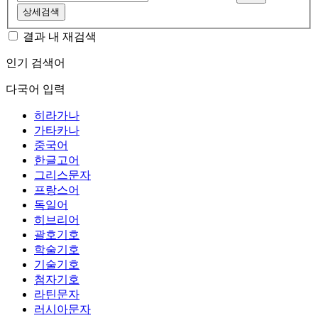
상세검색
결과 내 재검색
인기 검색어
다국어 입력
히라가나
가타카나
중국어
한글고어
그리스문자
프랑스어
독일어
히브리어
괄호기호
학술기호
기술기호
첨자기호
라틴문자
러시아문자