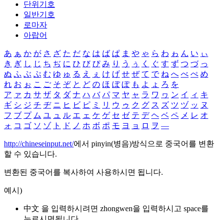
단위기호
일반기호
로마자
아랍어
あ
ぁ
か
が
さ
ざ
た
だ
な
は
ば
ぱ
ま
や
ゃ
ら
わ
ゎ
ん
い
ぃ
き
ぎ
し
じ
ち
ぢ
に
ひ
び
ぴ
み
り
う
ぅ
く
ぐ
す
ず
つ
づ
っ
ぬ
ふ
ぶ
ぷ
む
ゆ
ゅ
る
え
ぇ
け
げ
せ
ぜ
て
で
ね
へ
べ
ぺ
め
れ
お
ぉ
こ
ご
そ
ぞ
と
ど
の
ほ
ぼ
ぽ
も
よ
ょ
ろ
を
ア
ァ
カ
サ
ザ
タ
ダ
ナ
ハ
バ
パ
マ
ヤ
ャ
ラ
ワ
ヮ
ン
イ
ィ
キ
ギ
シ
ジ
チ
ヂ
ニ
ヒ
ビ
ピ
ミ
リ
ウ
ゥ
ク
グ
ス
ズ
ツ
ヅ
ッ
ヌ
フ
ブ
プ
ム
ユ
ュ
ル
エ
ェ
ケ
ゲ
セ
ゼ
テ
デ
ヘ
ベ
ペ
メ
レ
オ
ォ
コ
ゴ
ソ
ゾ
ト
ド
ノ
ホ
ボ
ポ
モ
ヨ
ョ
ロ
ヲ
―
http://chineseinput.net/
에서 pinyin(병음)방식으로 중국어를 변환
할 수 있습니다.
변환된 중국어를 복사하여 사용하시면 됩니다.
예시)
中文 을 입력하시려면
zhongwen
을 입력하시고 space를
누르시면됩니다.