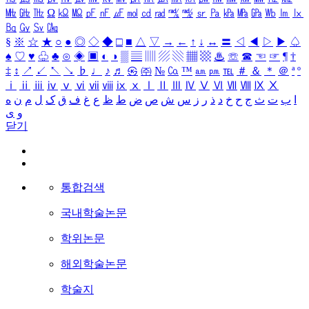
㎒
㎓
㎔
Ω
㏀
㏁
㎊
㎋
㎌
㏖
㏅
㎭
㎮
㎯
㏛
㎩
㎪
㎫
㎬
㏝
㏐
㏓
㏃
㏉
㏜
㏆
§
※
☆
★
○
●
◎
◇
◆
□
■
△
▽
→
←
↑
↓
↔
〓
◁
◀
▷
▶
♤
♠
♡
♥
♧
♣
⊙
◈
▣
◐
◑
▒
▤
▥
▨
▧
▦
▩
♨
☏
☎
☜
☞
¶
†
‡
↕
↗
↙
↖
↘
♭
♩
♪
♬
㉿
㈜
№
㏇
™
㏂
㏘
℡
＃
＆
＊
＠
ª
º
ⅰ
ⅱ
ⅲ
ⅳ
ⅴ
ⅵ
ⅶ
ⅷ
ⅸ
ⅹ
Ⅰ
Ⅱ
Ⅲ
Ⅳ
Ⅴ
Ⅵ
Ⅶ
Ⅷ
Ⅸ
Ⅹ
ا
ب
ت
ث
ج
ح
خ
د
ذ
ر
ز
س
ش
ص
ض
ط
ظ
ع
غ
ف
ق
ک
ل
م
ن
ه
و
ی
닫기
통합검색
국내학술논문
학위논문
해외학술논문
학술지