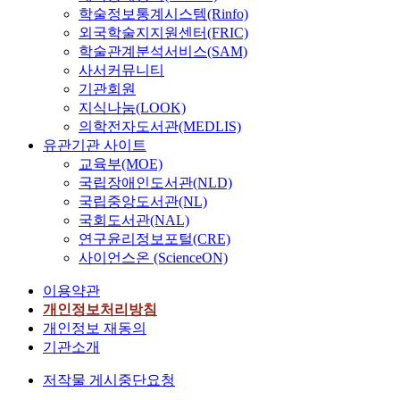
학술정보통계시스템(Rinfo)
외국학술지지원센터(FRIC)
학술관계분석서비스(SAM)
사서커뮤니티
기관회원
지식나눔(LOOK)
의학전자도서관(MEDLIS)
유관기관 사이트
교육부(MOE)
국립장애인도서관(NLD)
국립중앙도서관(NL)
국회도서관(NAL)
연구윤리정보포털(CRE)
사이언스온 (ScienceON)
이용약관
개인정보처리방침
개인정보 재동의
기관소개
저작물 게시중단요청