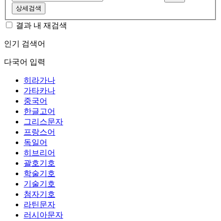
상세검색
결과 내 재검색
인기 검색어
다국어 입력
히라가나
가타카나
중국어
한글고어
그리스문자
프랑스어
독일어
히브리어
괄호기호
학술기호
기술기호
첨자기호
라틴문자
러시아문자