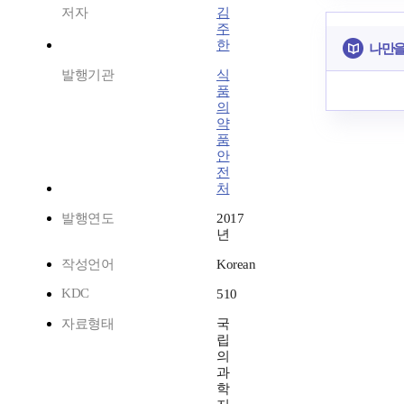
저자
김
주
한
나만을
발행기관
식
품
의
약
품
안
전
처
발행연도
2017
년
작성언어
Korean
KDC
510
자료형태
국
립
의
과
학