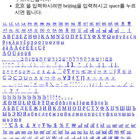
北京 을 입력하시려면
beijing
을 입력하시고 space를 누르
시면 됩니다.
ㅥ
ㅦ
ㅧ
ㅨ
ㅩ
ㅪ
ㅫ
ㅬ
ㅭ
ㅮ
ㅯ
ㅰ
ㅱ
ㅲ
ㅳ
ㅴ
ㅵ
ㅶ
ㅷ
ㅸ
ㅹ
ㅺ
ㅻ
ㅼ
ㅽ
ㅾ
ㅿ
ㆀ
ㆁ
ㆂ
ㆃ
ㆄ
ㆅ
ㆆ
ㆇ
ㆈ
ㆉ
ㆊ
ㆋ
ㆌ
ㆍ
ㆎ
Α
Β
Γ
Δ
Ε
Ζ
Η
Θ
Ι
Κ
Λ
Μ
Ν
Ξ
Ο
Π
Ρ
Σ
Τ
Υ
Φ
Χ
Ψ
Ω
α
β
γ
δ
ε
ζ
η
θ
ι
κ
λ
μ
ν
ξ
ο
π
ρ
σ
τ
υ
φ
χ
ψ
ω
á
à
Á
À
é
è
É
È
ç
Ç
ê
Ä
Ö
Ü
ä
ö
ü
ß
ְ
ֳ
ֲ
ֱ
ָ
ַ
ֵ
ֶ
ִ
ֹ
ּ
ֻ
ׂ
ׁ
ּ
ב
ה
נ
מ
צ
ת
ץ
ש
ד
ג
כ
ע
י
ח
ל
ך
ף
ק
ר
א
ט
ו
ן
ם
פ
‘
’
“
”
〔
〕
〈
〉
「
」
『
』
【
】
＂
（
）
［
］
｛
｝
±
×
÷
≠
≤
≥
∞
∴
♂
♀
∠
⊥
⌒
∂
∇
≡
≒
≪
≫
√
∽
∝
∵
∫
∬
∈
∋
⊆
⊇
⊂
⊃
∪
∩
∧
∨
￢
⇒
⇔
∀
∃
∮
∑
∏
＋
－
＜
＝
＞
、
。
·
‥
…
¨
〃
―
∥
＼
∼
´
～
ˇ
˘
˝
˚
˙
¸
˛
¡
¿
ː
！
＇
，
．
／
：
；
？
＾
＿
｀
｜
½
⅓
⅔
¼
¾
⅛
⅜
⅝
⅞
¹
²
³
⁴
ⁿ
₁
₂
₃
₄
Æ
Ð
Ħ
Ĳ
Ł
Ø
Œ
Þ
Ŧ
Ŋ
æ
đ
ð
ħ
ı
ĳ
ĸ
ŀ
ł
ø
œ
ß
þ
ŧ
ŋ
ŉ
А
Б
В
Г
Д
Е
Ё
Ж
З
И
Й
К
Л
М
Н
О
П
Р
С
Т
У
Ф
Х
Ц
Ч
Ш
Щ
Ъ
Ы
Ь
Э
Ю
Я
а
б
в
г
д
е
ё
ж
з
и
й
к
л
м
н
о
п
р
с
т
у
ф
х
ц
ч
ш
щ
ъ
ы
ь
э
ю
я
′
″
℃
Å
￠
￡
￥
¤
℉
‰
＄
％
Ｆ
￦
㎕
㎖
㎗
ℓ
㎘
㏄
㎣
㎤
㎥
㎦
㎙
㎚
㎛
㎜
㎝
㎞
㎟
㎠
㎡
㎢
㏊
㎍
㎎
㎏
㏏
㎈
㎉
㏈
㎧
㎨
㎰
㎱
㎲
㎳
㎴
㎵
㎶
㎷
㎸
㎹
㎀
㎁
㎂
㎃
㎄
㎺
㎻
㎽
㎾
㎿
㎐
㎑