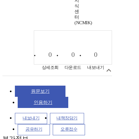
지
식
센
터
(NCMIK)
0
0
0
상세조회
다운로드
내보내기
원문보기
인용하기
내보내기
내책장담기
공유하기
오류접수
부가정보