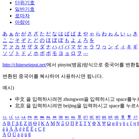
단위기호
일반기호
로마자
아랍어
あ
ぁ
か
が
さ
ざ
た
だ
な
は
ば
ぱ
ま
や
ゃ
ら
わ
ゎ
ん
い
ぃ
き
こ
ご
そ
ぞ
と
ど
の
ほ
ぼ
ぽ
も
よ
ょ
ろ
を
ア
ァ
カ
サ
ザ
タ
ダ
ナ
ハ
バ
パ
マ
ヤ
ャ
ラ
ワ
ヮ
ン
イ
ィ
キ
ギ
ソ
ゾ
ト
ド
ノ
ホ
ボ
ポ
モ
ヨ
ョ
ロ
ヲ
―
http://chineseinput.net/
에서 pinyin(병음)방식으로 중국어를 변환
변환된 중국어를 복사하여 사용하시면 됩니다.
예시)
中文 을 입력하시려면
zhongwen
을 입력하시고 space를
北京 을 입력하시려면
beijing
을 입력하시고 space를 누르
ㅥ
ㅦ
ㅧ
ㅨ
ㅩ
ㅪ
ㅫ
ㅬ
ㅭ
ㅮ
ㅯ
ㅰ
ㅱ
ㅲ
ㅳ
ㅴ
ㅵ
ㅶ
ㅷ
ㅸ
ㅹ
ㅺ
Α
Β
Γ
Δ
Ε
Ζ
Η
Θ
Ι
Κ
Λ
Μ
Ν
Ξ
Ο
Π
Ρ
Σ
Τ
Υ
Φ
Χ
Ψ
Ω
α
β
γ
δ
ε
ζ
η
á
à
Á
À
é
è
É
È
ç
Ç
ê
Ä
Ö
Ü
ä
ö
ü
ß