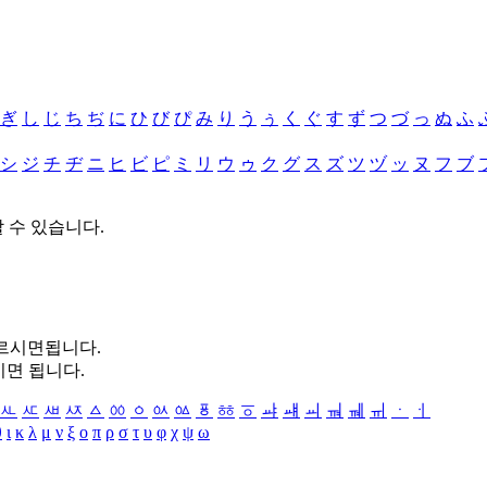
ぎ
し
じ
ち
ぢ
に
ひ
び
ぴ
み
り
う
ぅ
く
ぐ
す
ず
つ
づ
っ
ぬ
ふ
シ
ジ
チ
ヂ
ニ
ヒ
ビ
ピ
ミ
リ
ウ
ゥ
ク
グ
ス
ズ
ツ
ヅ
ッ
ヌ
フ
ブ
할 수 있습니다.
누르시면됩니다.
시면 됩니다.
ㅻ
ㅼ
ㅽ
ㅾ
ㅿ
ㆀ
ㆁ
ㆂ
ㆃ
ㆄ
ㆅ
ㆆ
ㆇ
ㆈ
ㆉ
ㆊ
ㆋ
ㆌ
ㆍ
ㆎ
θ
ι
κ
λ
μ
ν
ξ
ο
π
ρ
σ
τ
υ
φ
χ
ψ
ω