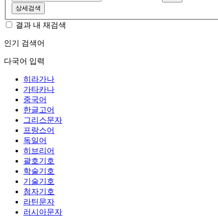
상세검색
결과 내 재검색
인기 검색어
다국어 입력
히라가나
가타카나
중국어
한글고어
그리스문자
프랑스어
독일어
히브리어
괄호기호
학술기호
기술기호
첨자기호
라틴문자
러시아문자