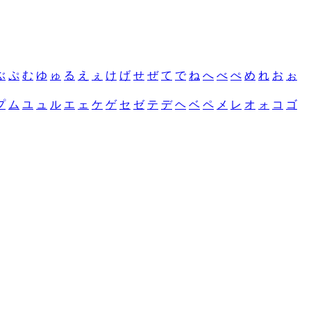
ぶ
ぷ
む
ゆ
ゅ
る
え
ぇ
け
げ
せ
ぜ
て
で
ね
へ
べ
ぺ
め
れ
お
ぉ
プ
ム
ユ
ュ
ル
エ
ェ
ケ
ゲ
セ
ゼ
テ
デ
ヘ
ベ
ペ
メ
レ
オ
ォ
コ
ゴ