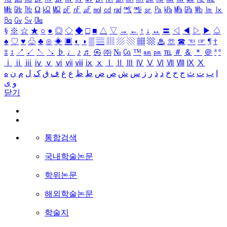
㎒
㎓
㎔
Ω
㏀
㏁
㎊
㎋
㎌
㏖
㏅
㎭
㎮
㎯
㏛
㎩
㎪
㎫
㎬
㏝
㏐
㏓
㏃
㏉
㏜
㏆
§
※
☆
★
○
●
◎
◇
◆
□
■
△
▽
→
←
↑
↓
↔
〓
◁
◀
▷
▶
♤
♠
♡
♥
♧
♣
⊙
◈
▣
◐
◑
▒
▤
▥
▨
▧
▦
▩
♨
☏
☎
☜
☞
¶
†
‡
↕
↗
↙
↖
↘
♭
♩
♪
♬
㉿
㈜
№
㏇
™
㏂
㏘
℡
＃
＆
＊
＠
ª
º
ⅰ
ⅱ
ⅲ
ⅳ
ⅴ
ⅵ
ⅶ
ⅷ
ⅸ
ⅹ
Ⅰ
Ⅱ
Ⅲ
Ⅳ
Ⅴ
Ⅵ
Ⅶ
Ⅷ
Ⅸ
Ⅹ
ا
ب
ت
ث
ج
ح
خ
د
ذ
ر
ز
س
ش
ص
ض
ط
ظ
ع
غ
ف
ق
ک
ل
م
ن
ه
و
ی
닫기
통합검색
국내학술논문
학위논문
해외학술논문
학술지