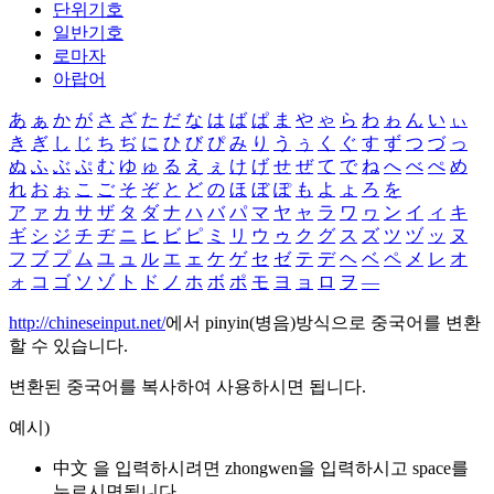
단위기호
일반기호
로마자
아랍어
あ
ぁ
か
が
さ
ざ
た
だ
な
は
ば
ぱ
ま
や
ゃ
ら
わ
ゎ
ん
い
ぃ
き
ぎ
し
じ
ち
ぢ
に
ひ
び
ぴ
み
り
う
ぅ
く
ぐ
す
ず
つ
づ
っ
ぬ
ふ
ぶ
ぷ
む
ゆ
ゅ
る
え
ぇ
け
げ
せ
ぜ
て
で
ね
へ
べ
ぺ
め
れ
お
ぉ
こ
ご
そ
ぞ
と
ど
の
ほ
ぼ
ぽ
も
よ
ょ
ろ
を
ア
ァ
カ
サ
ザ
タ
ダ
ナ
ハ
バ
パ
マ
ヤ
ャ
ラ
ワ
ヮ
ン
イ
ィ
キ
ギ
シ
ジ
チ
ヂ
ニ
ヒ
ビ
ピ
ミ
リ
ウ
ゥ
ク
グ
ス
ズ
ツ
ヅ
ッ
ヌ
フ
ブ
プ
ム
ユ
ュ
ル
エ
ェ
ケ
ゲ
セ
ゼ
テ
デ
ヘ
ベ
ペ
メ
レ
オ
ォ
コ
ゴ
ソ
ゾ
ト
ド
ノ
ホ
ボ
ポ
モ
ヨ
ョ
ロ
ヲ
―
http://chineseinput.net/
에서 pinyin(병음)방식으로 중국어를 변환
할 수 있습니다.
변환된 중국어를 복사하여 사용하시면 됩니다.
예시)
中文 을 입력하시려면
zhongwen
을 입력하시고 space를
누르시면됩니다.