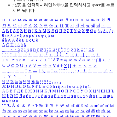
北京 을 입력하시려면
beijing
을 입력하시고 space를 누르
시면 됩니다.
ㅥ
ㅦ
ㅧ
ㅨ
ㅩ
ㅪ
ㅫ
ㅬ
ㅭ
ㅮ
ㅯ
ㅰ
ㅱ
ㅲ
ㅳ
ㅴ
ㅵ
ㅶ
ㅷ
ㅸ
ㅹ
ㅺ
ㅻ
ㅼ
ㅽ
ㅾ
ㅿ
ㆀ
ㆁ
ㆂ
ㆃ
ㆄ
ㆅ
ㆆ
ㆇ
ㆈ
ㆉ
ㆊ
ㆋ
ㆌ
ㆍ
ㆎ
Α
Β
Γ
Δ
Ε
Ζ
Η
Θ
Ι
Κ
Λ
Μ
Ν
Ξ
Ο
Π
Ρ
Σ
Τ
Υ
Φ
Χ
Ψ
Ω
α
β
γ
δ
ε
ζ
η
θ
ι
κ
λ
μ
ν
ξ
ο
π
ρ
σ
τ
υ
φ
χ
ψ
ω
á
à
Á
À
é
è
É
È
ç
Ç
ê
Ä
Ö
Ü
ä
ö
ü
ß
ְ
ֳ
ֲ
ֱ
ָ
ַ
ֵ
ֶ
ִ
ֹ
ּ
ֻ
ׂ
ׁ
ּ
ב
ה
נ
מ
צ
ת
ץ
ש
ד
ג
כ
ע
י
ח
ל
ך
ף
ק
ר
א
ט
ו
ן
ם
פ
‘
’
“
”
〔
〕
〈
〉
「
」
『
』
【
】
＂
（
）
［
］
｛
｝
±
×
÷
≠
≤
≥
∞
∴
♂
♀
∠
⊥
⌒
∂
∇
≡
≒
≪
≫
√
∽
∝
∵
∫
∬
∈
∋
⊆
⊇
⊂
⊃
∪
∩
∧
∨
￢
⇒
⇔
∀
∃
∮
∑
∏
＋
－
＜
＝
＞
、
。
·
‥
…
¨
〃
―
∥
＼
∼
´
～
ˇ
˘
˝
˚
˙
¸
˛
¡
¿
ː
！
＇
，
．
／
：
；
？
＾
＿
｀
｜
½
⅓
⅔
¼
¾
⅛
⅜
⅝
⅞
¹
²
³
⁴
ⁿ
₁
₂
₃
₄
Æ
Ð
Ħ
Ĳ
Ł
Ø
Œ
Þ
Ŧ
Ŋ
æ
đ
ð
ħ
ı
ĳ
ĸ
ŀ
ł
ø
œ
ß
þ
ŧ
ŋ
ŉ
А
Б
В
Г
Д
Е
Ё
Ж
З
И
Й
К
Л
М
Н
О
П
Р
С
Т
У
Ф
Х
Ц
Ч
Ш
Щ
Ъ
Ы
Ь
Э
Ю
Я
а
б
в
г
д
е
ё
ж
з
и
й
к
л
м
н
о
п
р
с
т
у
ф
х
ц
ч
ш
щ
ъ
ы
ь
э
ю
я
′
″
℃
Å
￠
￡
￥
¤
℉
‰
＄
％
Ｆ
￦
㎕
㎖
㎗
ℓ
㎘
㏄
㎣
㎤
㎥
㎦
㎙
㎚
㎛
㎜
㎝
㎞
㎟
㎠
㎡
㎢
㏊
㎍
㎎
㎏
㏏
㎈
㎉
㏈
㎧
㎨
㎰
㎱
㎲
㎳
㎴
㎵
㎶
㎷
㎸
㎹
㎀
㎁
㎂
㎃
㎄
㎺
㎻
㎽
㎾
㎿
㎐
㎑