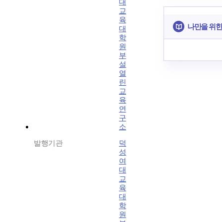
대
교
육
나만을 위한
대
학
원
부
설
열
린
교
육
연
구
소
발행기관
덕
성
여
대
교
육
대
학
원