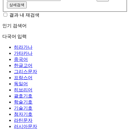
상세검색
결과 내 재검색
인기 검색어
다국어 입력
히라가나
가타카나
중국어
한글고어
그리스문자
프랑스어
독일어
히브리어
괄호기호
학술기호
기술기호
첨자기호
라틴문자
러시아문자