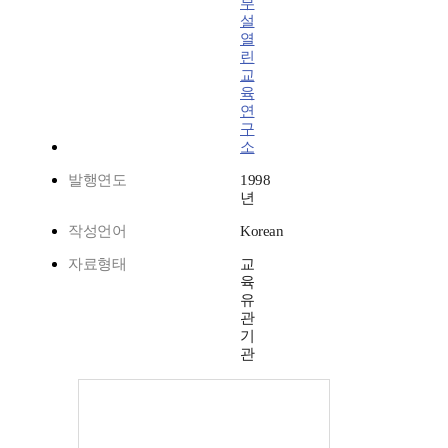
부
설
열
린
교
육
연
구
소
발행연도
1998
년
작성언어
Korean
자료형태
교
육
유
관
기
관