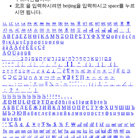
北京 을 입력하시려면
beijing
을 입력하시고 space를 누르
시면 됩니다.
ㅥ
ㅦ
ㅧ
ㅨ
ㅩ
ㅪ
ㅫ
ㅬ
ㅭ
ㅮ
ㅯ
ㅰ
ㅱ
ㅲ
ㅳ
ㅴ
ㅵ
ㅶ
ㅷ
ㅸ
ㅹ
ㅺ
ㅻ
ㅼ
ㅽ
ㅾ
ㅿ
ㆀ
ㆁ
ㆂ
ㆃ
ㆄ
ㆅ
ㆆ
ㆇ
ㆈ
ㆉ
ㆊ
ㆋ
ㆌ
ㆍ
ㆎ
Α
Β
Γ
Δ
Ε
Ζ
Η
Θ
Ι
Κ
Λ
Μ
Ν
Ξ
Ο
Π
Ρ
Σ
Τ
Υ
Φ
Χ
Ψ
Ω
α
β
γ
δ
ε
ζ
η
θ
ι
κ
λ
μ
ν
ξ
ο
π
ρ
σ
τ
υ
φ
χ
ψ
ω
á
à
Á
À
é
è
É
È
ç
Ç
ê
Ä
Ö
Ü
ä
ö
ü
ß
ְ
ֳ
ֲ
ֱ
ָ
ַ
ֵ
ֶ
ִ
ֹ
ּ
ֻ
ׂ
ׁ
ּ
ב
ה
נ
מ
צ
ת
ץ
ש
ד
ג
כ
ע
י
ח
ל
ך
ף
ק
ר
א
ט
ו
ן
ם
פ
‘
’
“
”
〔
〕
〈
〉
「
」
『
』
【
】
＂
（
）
［
］
｛
｝
±
×
÷
≠
≤
≥
∞
∴
♂
♀
∠
⊥
⌒
∂
∇
≡
≒
≪
≫
√
∽
∝
∵
∫
∬
∈
∋
⊆
⊇
⊂
⊃
∪
∩
∧
∨
￢
⇒
⇔
∀
∃
∮
∑
∏
＋
－
＜
＝
＞
、
。
·
‥
…
¨
〃
―
∥
＼
∼
´
～
ˇ
˘
˝
˚
˙
¸
˛
¡
¿
ː
！
＇
，
．
／
：
；
？
＾
＿
｀
｜
½
⅓
⅔
¼
¾
⅛
⅜
⅝
⅞
¹
²
³
⁴
ⁿ
₁
₂
₃
₄
Æ
Ð
Ħ
Ĳ
Ł
Ø
Œ
Þ
Ŧ
Ŋ
æ
đ
ð
ħ
ı
ĳ
ĸ
ŀ
ł
ø
œ
ß
þ
ŧ
ŋ
ŉ
А
Б
В
Г
Д
Е
Ё
Ж
З
И
Й
К
Л
М
Н
О
П
Р
С
Т
У
Ф
Х
Ц
Ч
Ш
Щ
Ъ
Ы
Ь
Э
Ю
Я
а
б
в
г
д
е
ё
ж
з
и
й
к
л
м
н
о
п
р
с
т
у
ф
х
ц
ч
ш
щ
ъ
ы
ь
э
ю
я
′
″
℃
Å
￠
￡
￥
¤
℉
‰
＄
％
Ｆ
￦
㎕
㎖
㎗
ℓ
㎘
㏄
㎣
㎤
㎥
㎦
㎙
㎚
㎛
㎜
㎝
㎞
㎟
㎠
㎡
㎢
㏊
㎍
㎎
㎏
㏏
㎈
㎉
㏈
㎧
㎨
㎰
㎱
㎲
㎳
㎴
㎵
㎶
㎷
㎸
㎹
㎀
㎁
㎂
㎃
㎄
㎺
㎻
㎽
㎾
㎿
㎐
㎑