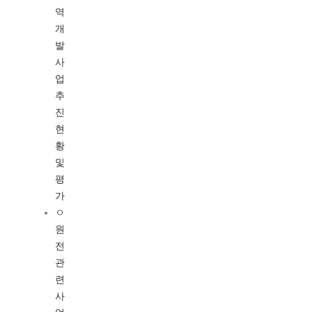
역
개
발
사
업
추
진
현
황
및
평
가
ㅇ
원
전
관
련
사