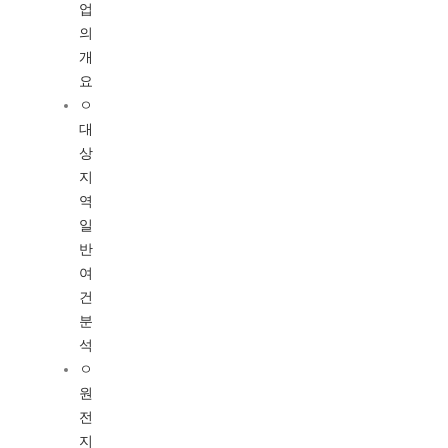
업
의
개
요
ㅇ
대
상
지
역
일
반
여
건
분
석
ㅇ
원
전
지