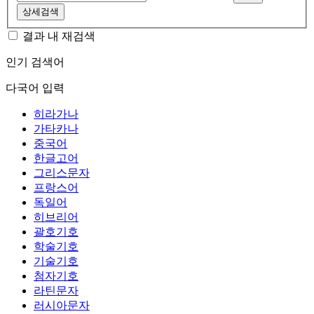
상세검색
결과 내 재검색
인기 검색어
다국어 입력
히라가나
가타카나
중국어
한글고어
그리스문자
프랑스어
독일어
히브리어
괄호기호
학술기호
기술기호
첨자기호
라틴문자
러시아문자