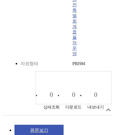
전
특
별
회
계
효
율
적
운
영
자료형태
PRISM
0
0
0
상세조회
다운로드
내보내기
원문보기