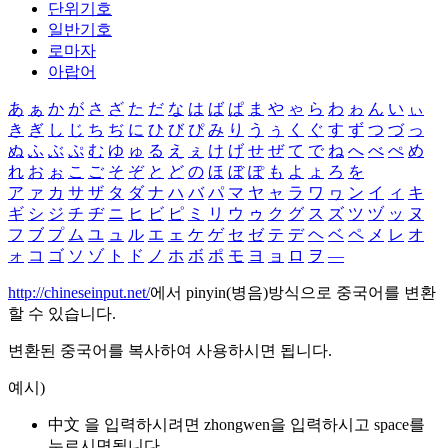
단위기호
일반기호
로마자
아랍어
あ
ぁ
か
が
さ
ざ
た
だ
な
は
ば
ぱ
ま
や
ゃ
ら
わ
ゎ
ん
い
ぃ
き
ぎ
し
じ
ち
ぢ
に
ひ
び
ぴ
み
り
う
ぅ
く
ぐ
す
ず
つ
づ
っ
ぬ
ふ
ぶ
ぷ
む
ゆ
ゅ
る
え
ぇ
け
げ
せ
ぜ
て
で
ね
へ
べ
ぺ
め
れ
お
ぉ
こ
ご
そ
ぞ
と
ど
の
ほ
ぼ
ぽ
も
よ
ょ
ろ
を
ア
ァ
カ
サ
ザ
タ
ダ
ナ
ハ
バ
パ
マ
ヤ
ャ
ラ
ワ
ヮ
ン
イ
ィ
キ
ギ
シ
ジ
チ
ヂ
ニ
ヒ
ビ
ピ
ミ
リ
ウ
ゥ
ク
グ
ス
ズ
ツ
ヅ
ッ
ヌ
フ
ブ
プ
ム
ユ
ュ
ル
エ
ェ
ケ
ゲ
セ
ゼ
テ
デ
ヘ
ベ
ペ
メ
レ
オ
ォ
コ
ゴ
ソ
ゾ
ト
ド
ノ
ホ
ボ
ポ
モ
ヨ
ョ
ロ
ヲ
―
http://chineseinput.net/
에서 pinyin(병음)방식으로 중국어를 변환
할 수 있습니다.
변환된 중국어를 복사하여 사용하시면 됩니다.
예시)
中文 을 입력하시려면
zhongwen
을 입력하시고 space를
누르시면됩니다.