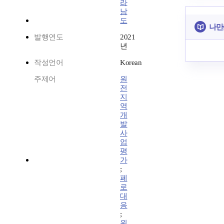
라
남
도
나만
발행연도
2021
년
작성언어
Korean
주제어
원
전
지
역
개
발
사
업
평
가
;
폐
로
대
응
;
원