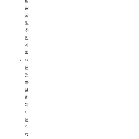
업
발
굴
및
추
진
계
획
ㅇ
원
전
특
별
회
계
재
원
의
효