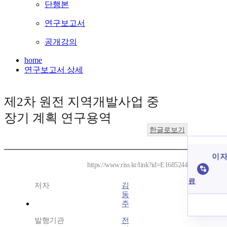
단행본
연구보고서
공개강의
home
연구보고서 상세
제2차 원전 지역개발사업 중
장기 계획 연구용역
한글로보기
이 자
https://www.riss.kr/link?id=E1685244
료
저자
김
동
주
발행기관
전