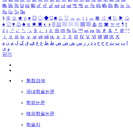
㎒
㎓
㎔
Ω
㏀
㏁
㎊
㎋
㎌
㏖
㏅
㎭
㎮
㎯
㏛
㎩
㎪
㎫
㎬
㏝
㏐
㏓
㏃
㏉
㏜
㏆
§
※
☆
★
○
●
◎
◇
◆
□
■
△
▽
→
←
↑
↓
↔
〓
◁
◀
▷
▶
♤
♠
♡
♥
♧
♣
⊙
◈
▣
◐
◑
▒
▤
▥
▨
▧
▦
▩
♨
☏
☎
☜
☞
¶
†
‡
↕
↗
↙
↖
↘
♭
♩
♪
♬
㉿
㈜
№
㏇
™
㏂
㏘
℡
＃
＆
＊
＠
ª
º
ⅰ
ⅱ
ⅲ
ⅳ
ⅴ
ⅵ
ⅶ
ⅷ
ⅸ
ⅹ
Ⅰ
Ⅱ
Ⅲ
Ⅳ
Ⅴ
Ⅵ
Ⅶ
Ⅷ
Ⅸ
Ⅹ
ا
ب
ت
ث
ج
ح
خ
د
ذ
ر
ز
س
ش
ص
ض
ط
ظ
ع
غ
ف
ق
ک
ل
م
ن
ه
و
ی
닫기
통합검색
국내학술논문
학위논문
해외학술논문
학술지