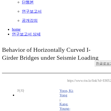
단행본
연구보고서
공개강의
home
연구보고서 상세
Behavior of Horizontally Curved I-
Girder Bridges under Seismie Loading
한글로보
https://www.riss.kr/link?id=E805
저자
Yoon, Ki-
Yong
;
Kang,
Young-