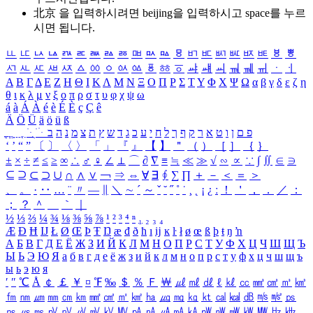
北京 을 입력하시려면
beijing
을 입력하시고 space를 누르
시면 됩니다.
ㅥ
ㅦ
ㅧ
ㅨ
ㅩ
ㅪ
ㅫ
ㅬ
ㅭ
ㅮ
ㅯ
ㅰ
ㅱ
ㅲ
ㅳ
ㅴ
ㅵ
ㅶ
ㅷ
ㅸ
ㅹ
ㅺ
ㅻ
ㅼ
ㅽ
ㅾ
ㅿ
ㆀ
ㆁ
ㆂ
ㆃ
ㆄ
ㆅ
ㆆ
ㆇ
ㆈ
ㆉ
ㆊ
ㆋ
ㆌ
ㆍ
ㆎ
Α
Β
Γ
Δ
Ε
Ζ
Η
Θ
Ι
Κ
Λ
Μ
Ν
Ξ
Ο
Π
Ρ
Σ
Τ
Υ
Φ
Χ
Ψ
Ω
α
β
γ
δ
ε
ζ
η
θ
ι
κ
λ
μ
ν
ξ
ο
π
ρ
σ
τ
υ
φ
χ
ψ
ω
á
à
Á
À
é
è
É
È
ç
Ç
ê
Ä
Ö
Ü
ä
ö
ü
ß
ְ
ֳ
ֲ
ֱ
ָ
ַ
ֵ
ֶ
ִ
ֹ
ּ
ֻ
ׂ
ׁ
ּ
ב
ה
נ
מ
צ
ת
ץ
ש
ד
ג
כ
ע
י
ח
ל
ך
ף
ק
ר
א
ט
ו
ן
ם
פ
‘
’
“
”
〔
〕
〈
〉
「
」
『
』
【
】
＂
（
）
［
］
｛
｝
±
×
÷
≠
≤
≥
∞
∴
♂
♀
∠
⊥
⌒
∂
∇
≡
≒
≪
≫
√
∽
∝
∵
∫
∬
∈
∋
⊆
⊇
⊂
⊃
∪
∩
∧
∨
￢
⇒
⇔
∀
∃
∮
∑
∏
＋
－
＜
＝
＞
、
。
·
‥
…
¨
〃
―
∥
＼
∼
´
～
ˇ
˘
˝
˚
˙
¸
˛
¡
¿
ː
！
＇
，
．
／
：
；
？
＾
＿
｀
｜
½
⅓
⅔
¼
¾
⅛
⅜
⅝
⅞
¹
²
³
⁴
ⁿ
₁
₂
₃
₄
Æ
Ð
Ħ
Ĳ
Ł
Ø
Œ
Þ
Ŧ
Ŋ
æ
đ
ð
ħ
ı
ĳ
ĸ
ŀ
ł
ø
œ
ß
þ
ŧ
ŋ
ŉ
А
Б
В
Г
Д
Е
Ё
Ж
З
И
Й
К
Л
М
Н
О
П
Р
С
Т
У
Ф
Х
Ц
Ч
Ш
Щ
Ъ
Ы
Ь
Э
Ю
Я
а
б
в
г
д
е
ё
ж
з
и
й
к
л
м
н
о
п
р
с
т
у
ф
х
ц
ч
ш
щ
ъ
ы
ь
э
ю
я
′
″
℃
Å
￠
￡
￥
¤
℉
‰
＄
％
Ｆ
￦
㎕
㎖
㎗
ℓ
㎘
㏄
㎣
㎤
㎥
㎦
㎙
㎚
㎛
㎜
㎝
㎞
㎟
㎠
㎡
㎢
㏊
㎍
㎎
㎏
㏏
㎈
㎉
㏈
㎧
㎨
㎰
㎱
㎲
㎳
㎴
㎵
㎶
㎷
㎸
㎹
㎀
㎁
㎂
㎃
㎄
㎺
㎻
㎽
㎾
㎿
㎐
㎑