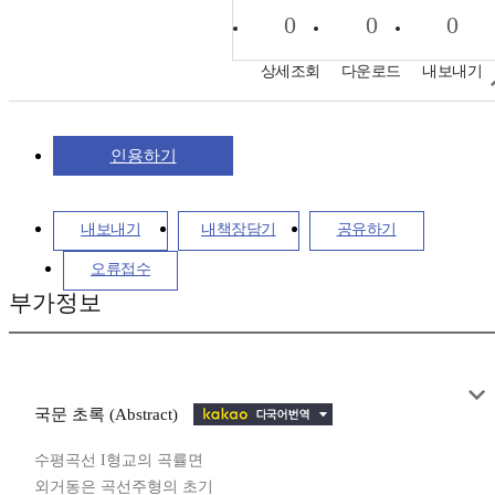
0
0
0
상세조회
다운로드
내보내기
인용하기
내보내기
내책장담기
공유하기
오류접수
부가정보
국문 초록 (Abstract)
수평곡선 I형교의 곡률면
외거동은 곡선주형의 초기