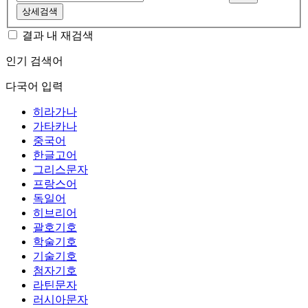
상세검색
결과 내 재검색
인기 검색어
다국어 입력
히라가나
가타카나
중국어
한글고어
그리스문자
프랑스어
독일어
히브리어
괄호기호
학술기호
기술기호
첨자기호
라틴문자
러시아문자