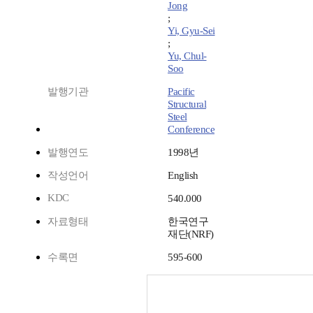
Jong
;
Yi, Gyu-Sei
;
Yu, Chul-
Soo
발행기관
Pacific
Structural
Steel
Conference
발행연도
1998년
작성언어
English
KDC
540.000
자료형태
한국연구
재단(NRF)
수록면
595-600