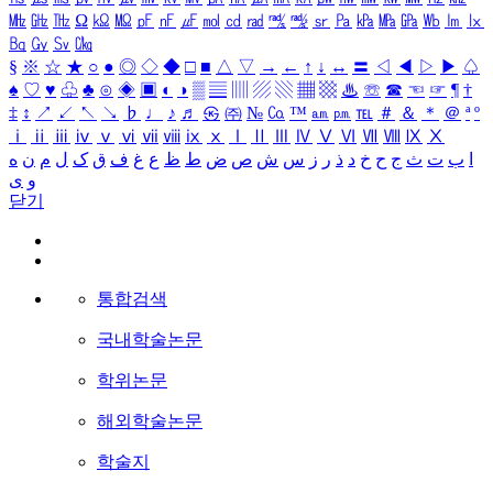
㎒
㎓
㎔
Ω
㏀
㏁
㎊
㎋
㎌
㏖
㏅
㎭
㎮
㎯
㏛
㎩
㎪
㎫
㎬
㏝
㏐
㏓
㏃
㏉
㏜
㏆
§
※
☆
★
○
●
◎
◇
◆
□
■
△
▽
→
←
↑
↓
↔
〓
◁
◀
▷
▶
♤
♠
♡
♥
♧
♣
⊙
◈
▣
◐
◑
▒
▤
▥
▨
▧
▦
▩
♨
☏
☎
☜
☞
¶
†
‡
↕
↗
↙
↖
↘
♭
♩
♪
♬
㉿
㈜
№
㏇
™
㏂
㏘
℡
＃
＆
＊
＠
ª
º
ⅰ
ⅱ
ⅲ
ⅳ
ⅴ
ⅵ
ⅶ
ⅷ
ⅸ
ⅹ
Ⅰ
Ⅱ
Ⅲ
Ⅳ
Ⅴ
Ⅵ
Ⅶ
Ⅷ
Ⅸ
Ⅹ
ا
ب
ت
ث
ج
ح
خ
د
ذ
ر
ز
س
ش
ص
ض
ط
ظ
ع
غ
ف
ق
ک
ل
م
ن
ه
و
ی
닫기
통합검색
국내학술논문
학위논문
해외학술논문
학술지