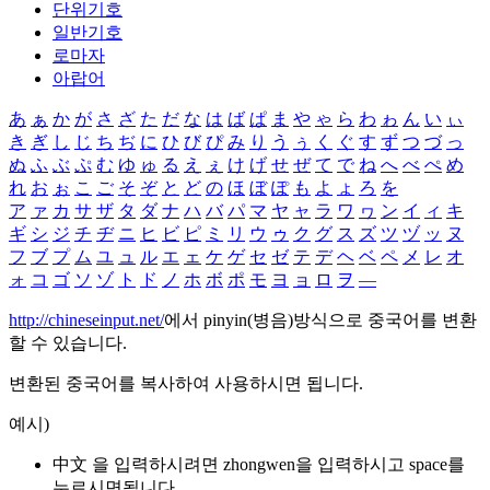
단위기호
일반기호
로마자
아랍어
あ
ぁ
か
が
さ
ざ
た
だ
な
は
ば
ぱ
ま
や
ゃ
ら
わ
ゎ
ん
い
ぃ
き
ぎ
し
じ
ち
ぢ
に
ひ
び
ぴ
み
り
う
ぅ
く
ぐ
す
ず
つ
づ
っ
ぬ
ふ
ぶ
ぷ
む
ゆ
ゅ
る
え
ぇ
け
げ
せ
ぜ
て
で
ね
へ
べ
ぺ
め
れ
お
ぉ
こ
ご
そ
ぞ
と
ど
の
ほ
ぼ
ぽ
も
よ
ょ
ろ
を
ア
ァ
カ
サ
ザ
タ
ダ
ナ
ハ
バ
パ
マ
ヤ
ャ
ラ
ワ
ヮ
ン
イ
ィ
キ
ギ
シ
ジ
チ
ヂ
ニ
ヒ
ビ
ピ
ミ
リ
ウ
ゥ
ク
グ
ス
ズ
ツ
ヅ
ッ
ヌ
フ
ブ
プ
ム
ユ
ュ
ル
エ
ェ
ケ
ゲ
セ
ゼ
テ
デ
ヘ
ベ
ペ
メ
レ
オ
ォ
コ
ゴ
ソ
ゾ
ト
ド
ノ
ホ
ボ
ポ
モ
ヨ
ョ
ロ
ヲ
―
http://chineseinput.net/
에서 pinyin(병음)방식으로 중국어를 변환
할 수 있습니다.
변환된 중국어를 복사하여 사용하시면 됩니다.
예시)
中文 을 입력하시려면
zhongwen
을 입력하시고 space를
누르시면됩니다.