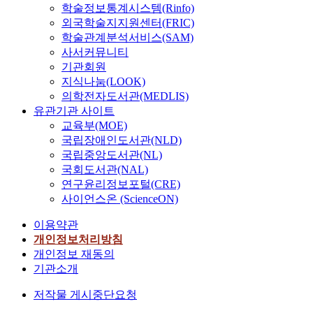
학술정보통계시스템(Rinfo)
외국학술지지원센터(FRIC)
학술관계분석서비스(SAM)
사서커뮤니티
기관회원
지식나눔(LOOK)
의학전자도서관(MEDLIS)
유관기관 사이트
교육부(MOE)
국립장애인도서관(NLD)
국립중앙도서관(NL)
국회도서관(NAL)
연구윤리정보포털(CRE)
사이언스온 (ScienceON)
이용약관
개인정보처리방침
개인정보 재동의
기관소개
저작물 게시중단요청