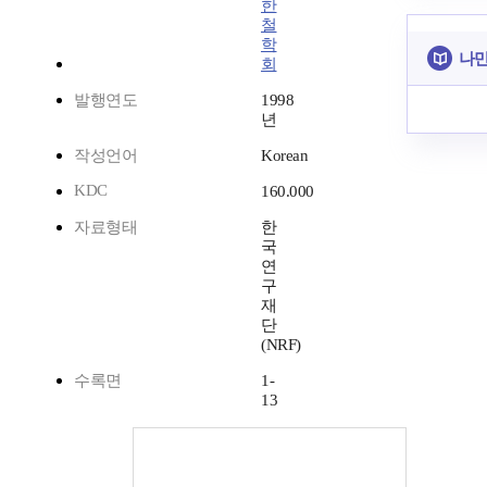
한
철
학
나만
회
발행연도
1998
년
작성언어
Korean
KDC
160.000
자료형태
한
국
연
구
재
단
(NRF)
수록면
1-
13