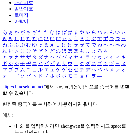
단위기호
일반기호
로마자
아랍어
あ
ぁ
か
が
さ
ざ
た
だ
な
は
ば
ぱ
ま
や
ゃ
ら
わ
ゎ
ん
い
ぃ
き
ぎ
し
じ
ち
ぢ
に
ひ
び
ぴ
み
り
う
ぅ
く
ぐ
す
ず
つ
づ
っ
ぬ
ふ
ぶ
ぷ
む
ゆ
ゅ
る
え
ぇ
け
げ
せ
ぜ
て
で
ね
へ
べ
ぺ
め
れ
お
ぉ
こ
ご
そ
ぞ
と
ど
の
ほ
ぼ
ぽ
も
よ
ょ
ろ
を
ア
ァ
カ
サ
ザ
タ
ダ
ナ
ハ
バ
パ
マ
ヤ
ャ
ラ
ワ
ヮ
ン
イ
ィ
キ
ギ
シ
ジ
チ
ヂ
ニ
ヒ
ビ
ピ
ミ
リ
ウ
ゥ
ク
グ
ス
ズ
ツ
ヅ
ッ
ヌ
フ
ブ
プ
ム
ユ
ュ
ル
エ
ェ
ケ
ゲ
セ
ゼ
テ
デ
ヘ
ベ
ペ
メ
レ
オ
ォ
コ
ゴ
ソ
ゾ
ト
ド
ノ
ホ
ボ
ポ
モ
ヨ
ョ
ロ
ヲ
―
http://chineseinput.net/
에서 pinyin(병음)방식으로 중국어를 변환
할 수 있습니다.
변환된 중국어를 복사하여 사용하시면 됩니다.
예시)
中文 을 입력하시려면
zhongwen
을 입력하시고 space를
누르시면됩니다.