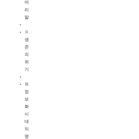
머
리
말
Ⅱ.
생
존
의
위
기
Ⅲ.
정
보
화
시
대
의
명