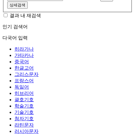
상세검색
결과 내 재검색
인기 검색어
다국어 입력
히라가나
가타카나
중국어
한글고어
그리스문자
프랑스어
독일어
히브리어
괄호기호
학술기호
기술기호
첨자기호
라틴문자
러시아문자