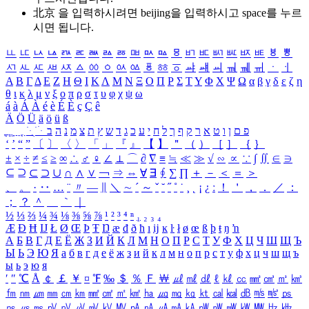
北京 을 입력하시려면
beijing
을 입력하시고 space를 누르
시면 됩니다.
ㅥ
ㅦ
ㅧ
ㅨ
ㅩ
ㅪ
ㅫ
ㅬ
ㅭ
ㅮ
ㅯ
ㅰ
ㅱ
ㅲ
ㅳ
ㅴ
ㅵ
ㅶ
ㅷ
ㅸ
ㅹ
ㅺ
ㅻ
ㅼ
ㅽ
ㅾ
ㅿ
ㆀ
ㆁ
ㆂ
ㆃ
ㆄ
ㆅ
ㆆ
ㆇ
ㆈ
ㆉ
ㆊ
ㆋ
ㆌ
ㆍ
ㆎ
Α
Β
Γ
Δ
Ε
Ζ
Η
Θ
Ι
Κ
Λ
Μ
Ν
Ξ
Ο
Π
Ρ
Σ
Τ
Υ
Φ
Χ
Ψ
Ω
α
β
γ
δ
ε
ζ
η
θ
ι
κ
λ
μ
ν
ξ
ο
π
ρ
σ
τ
υ
φ
χ
ψ
ω
á
à
Á
À
é
è
É
È
ç
Ç
ê
Ä
Ö
Ü
ä
ö
ü
ß
ְ
ֳ
ֲ
ֱ
ָ
ַ
ֵ
ֶ
ִ
ֹ
ּ
ֻ
ׂ
ׁ
ּ
ב
ה
נ
מ
צ
ת
ץ
ש
ד
ג
כ
ע
י
ח
ל
ך
ף
ק
ר
א
ט
ו
ן
ם
פ
‘
’
“
”
〔
〕
〈
〉
「
」
『
』
【
】
＂
（
）
［
］
｛
｝
±
×
÷
≠
≤
≥
∞
∴
♂
♀
∠
⊥
⌒
∂
∇
≡
≒
≪
≫
√
∽
∝
∵
∫
∬
∈
∋
⊆
⊇
⊂
⊃
∪
∩
∧
∨
￢
⇒
⇔
∀
∃
∮
∑
∏
＋
－
＜
＝
＞
、
。
·
‥
…
¨
〃
―
∥
＼
∼
´
～
ˇ
˘
˝
˚
˙
¸
˛
¡
¿
ː
！
＇
，
．
／
：
；
？
＾
＿
｀
｜
½
⅓
⅔
¼
¾
⅛
⅜
⅝
⅞
¹
²
³
⁴
ⁿ
₁
₂
₃
₄
Æ
Ð
Ħ
Ĳ
Ł
Ø
Œ
Þ
Ŧ
Ŋ
æ
đ
ð
ħ
ı
ĳ
ĸ
ŀ
ł
ø
œ
ß
þ
ŧ
ŋ
ŉ
А
Б
В
Г
Д
Е
Ё
Ж
З
И
Й
К
Л
М
Н
О
П
Р
С
Т
У
Ф
Х
Ц
Ч
Ш
Щ
Ъ
Ы
Ь
Э
Ю
Я
а
б
в
г
д
е
ё
ж
з
и
й
к
л
м
н
о
п
р
с
т
у
ф
х
ц
ч
ш
щ
ъ
ы
ь
э
ю
я
′
″
℃
Å
￠
￡
￥
¤
℉
‰
＄
％
Ｆ
￦
㎕
㎖
㎗
ℓ
㎘
㏄
㎣
㎤
㎥
㎦
㎙
㎚
㎛
㎜
㎝
㎞
㎟
㎠
㎡
㎢
㏊
㎍
㎎
㎏
㏏
㎈
㎉
㏈
㎧
㎨
㎰
㎱
㎲
㎳
㎴
㎵
㎶
㎷
㎸
㎹
㎀
㎁
㎂
㎃
㎄
㎺
㎻
㎽
㎾
㎿
㎐
㎑