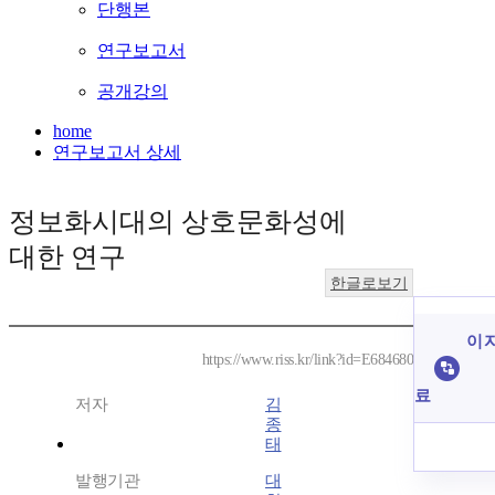
단행본
연구보고서
공개강의
home
연구보고서 상세
정보화시대의 상호문화성에
대한 연구
한글로보기
이 
https://www.riss.kr/link?id=E684680
료
저자
김
종
태
발행기관
대