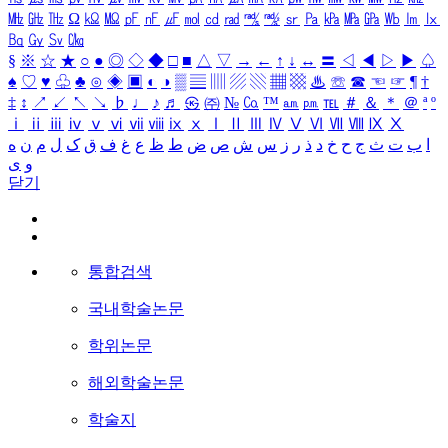
㎒
㎓
㎔
Ω
㏀
㏁
㎊
㎋
㎌
㏖
㏅
㎭
㎮
㎯
㏛
㎩
㎪
㎫
㎬
㏝
㏐
㏓
㏃
㏉
㏜
㏆
§
※
☆
★
○
●
◎
◇
◆
□
■
△
▽
→
←
↑
↓
↔
〓
◁
◀
▷
▶
♤
♠
♡
♥
♧
♣
⊙
◈
▣
◐
◑
▒
▤
▥
▨
▧
▦
▩
♨
☏
☎
☜
☞
¶
†
‡
↕
↗
↙
↖
↘
♭
♩
♪
♬
㉿
㈜
№
㏇
™
㏂
㏘
℡
＃
＆
＊
＠
ª
º
ⅰ
ⅱ
ⅲ
ⅳ
ⅴ
ⅵ
ⅶ
ⅷ
ⅸ
ⅹ
Ⅰ
Ⅱ
Ⅲ
Ⅳ
Ⅴ
Ⅵ
Ⅶ
Ⅷ
Ⅸ
Ⅹ
ا
ب
ت
ث
ج
ح
خ
د
ذ
ر
ز
س
ش
ص
ض
ط
ظ
ع
غ
ف
ق
ک
ل
م
ن
ه
و
ی
닫기
통합검색
국내학술논문
학위논문
해외학술논문
학술지