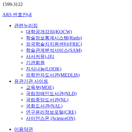
1599-3122
ARS 번호안내
관련누리집
대학공개강의(KOCW)
학술정보통계시스템(Rinfo)
외국학술지지원센터(FRIC)
학술관계분석서비스(SAM)
사서커뮤니티
기관회원
지식나눔(LOOK)
의학전자도서관(MEDLIS)
유관기관 사이트
교육부(MOE)
국립장애인도서관(NLD)
국립중앙도서관(NL)
국회도서관(NAL)
연구윤리정보포털(CRE)
사이언스온 (ScienceON)
이용약관