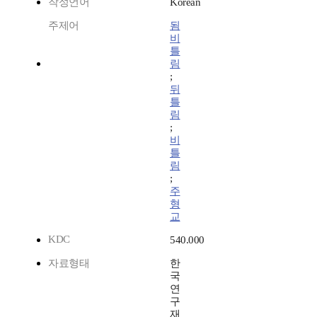
작성언어
Korean
주제어
됨
비
틀
림
;
뒤
틀
림
;
비
틀
림
;
주
형
교
KDC
540.000
자료형태
한
국
연
구
재