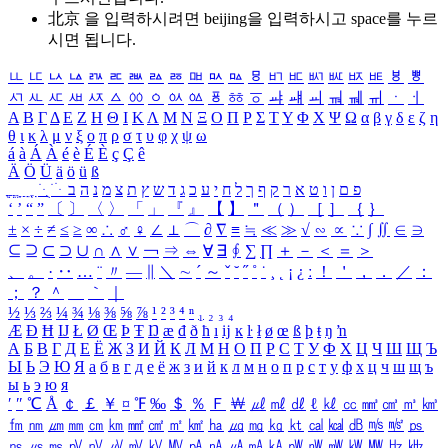
北京 을 입력하시려면
beijing
을 입력하시고 space를 누르
시면 됩니다.
ㅥ
ㅦ
ㅧ
ㅨ
ㅩ
ㅪ
ㅫ
ㅬ
ㅭ
ㅮ
ㅯ
ㅰ
ㅱ
ㅲ
ㅳ
ㅴ
ㅵ
ㅶ
ㅷ
ㅸ
ㅹ
ㅺ
ㅻ
ㅼ
ㅽ
ㅾ
ㅿ
ㆀ
ㆁ
ㆂ
ㆃ
ㆄ
ㆅ
ㆆ
ㆇ
ㆈ
ㆉ
ㆊ
ㆋ
ㆌ
ㆍ
ㆎ
Α
Β
Γ
Δ
Ε
Ζ
Η
Θ
Ι
Κ
Λ
Μ
Ν
Ξ
Ο
Π
Ρ
Σ
Τ
Υ
Φ
Χ
Ψ
Ω
α
β
γ
δ
ε
ζ
η
θ
ι
κ
λ
μ
ν
ξ
ο
π
ρ
σ
τ
υ
φ
χ
ψ
ω
á
à
Á
À
é
è
É
È
ç
Ç
ê
Ä
Ö
Ü
ä
ö
ü
ß
ְ
ֳ
ֲ
ֱ
ָ
ַ
ֵ
ֶ
ִ
ֹ
ּ
ֻ
ׂ
ׁ
ּ
ב
ה
נ
מ
צ
ת
ץ
ש
ד
ג
כ
ע
י
ח
ל
ך
ף
ק
ר
א
ט
ו
ן
ם
פ
‘
’
“
”
〔
〕
〈
〉
「
」
『
』
【
】
＂
（
）
［
］
｛
｝
±
×
÷
≠
≤
≥
∞
∴
♂
♀
∠
⊥
⌒
∂
∇
≡
≒
≪
≫
√
∽
∝
∵
∫
∬
∈
∋
⊆
⊇
⊂
⊃
∪
∩
∧
∨
￢
⇒
⇔
∀
∃
∮
∑
∏
＋
－
＜
＝
＞
、
。
·
‥
…
¨
〃
―
∥
＼
∼
´
～
ˇ
˘
˝
˚
˙
¸
˛
¡
¿
ː
！
＇
，
．
／
：
；
？
＾
＿
｀
｜
½
⅓
⅔
¼
¾
⅛
⅜
⅝
⅞
¹
²
³
⁴
ⁿ
₁
₂
₃
₄
Æ
Ð
Ħ
Ĳ
Ł
Ø
Œ
Þ
Ŧ
Ŋ
æ
đ
ð
ħ
ı
ĳ
ĸ
ŀ
ł
ø
œ
ß
þ
ŧ
ŋ
ŉ
А
Б
В
Г
Д
Е
Ё
Ж
З
И
Й
К
Л
М
Н
О
П
Р
С
Т
У
Ф
Х
Ц
Ч
Ш
Щ
Ъ
Ы
Ь
Э
Ю
Я
а
б
в
г
д
е
ё
ж
з
и
й
к
л
м
н
о
п
р
с
т
у
ф
х
ц
ч
ш
щ
ъ
ы
ь
э
ю
я
′
″
℃
Å
￠
￡
￥
¤
℉
‰
＄
％
Ｆ
￦
㎕
㎖
㎗
ℓ
㎘
㏄
㎣
㎤
㎥
㎦
㎙
㎚
㎛
㎜
㎝
㎞
㎟
㎠
㎡
㎢
㏊
㎍
㎎
㎏
㏏
㎈
㎉
㏈
㎧
㎨
㎰
㎱
㎲
㎳
㎴
㎵
㎶
㎷
㎸
㎹
㎀
㎁
㎂
㎃
㎄
㎺
㎻
㎽
㎾
㎿
㎐
㎑