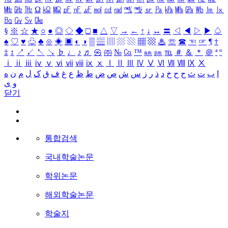
㎒
㎓
㎔
Ω
㏀
㏁
㎊
㎋
㎌
㏖
㏅
㎭
㎮
㎯
㏛
㎩
㎪
㎫
㎬
㏝
㏐
㏓
㏃
㏉
㏜
㏆
§
※
☆
★
○
●
◎
◇
◆
□
■
△
▽
→
←
↑
↓
↔
〓
◁
◀
▷
▶
♤
♠
♡
♥
♧
♣
⊙
◈
▣
◐
◑
▒
▤
▥
▨
▧
▦
▩
♨
☏
☎
☜
☞
¶
†
‡
↕
↗
↙
↖
↘
♭
♩
♪
♬
㉿
㈜
№
㏇
™
㏂
㏘
℡
＃
＆
＊
＠
ª
º
ⅰ
ⅱ
ⅲ
ⅳ
ⅴ
ⅵ
ⅶ
ⅷ
ⅸ
ⅹ
Ⅰ
Ⅱ
Ⅲ
Ⅳ
Ⅴ
Ⅵ
Ⅶ
Ⅷ
Ⅸ
Ⅹ
ا
ب
ت
ث
ج
ح
خ
د
ذ
ر
ز
س
ش
ص
ض
ط
ظ
ع
غ
ف
ق
ک
ل
م
ن
ه
و
ی
닫기
통합검색
국내학술논문
학위논문
해외학술논문
학술지