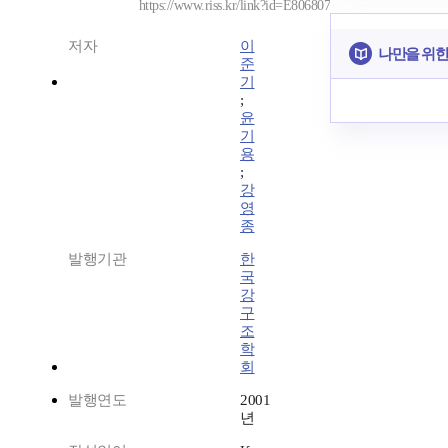
https://www.riss.kr/link?id=E806807
저자
이
나만을 위한
준
기
;
윤
기
용
;
강
영
종
발행기관
한
국
강
구
조
학
회
발행연도
2001
년