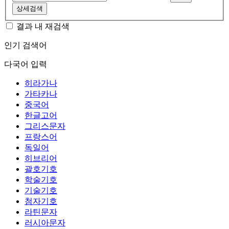
상세검색
결과 내 재검색
인기 검색어
다국어 입력
히라가나
가타카나
중국어
한글고어
그리스문자
프랑스어
독일어
히브리어
괄호기호
학술기호
기술기호
첨자기호
라틴문자
러시아문자