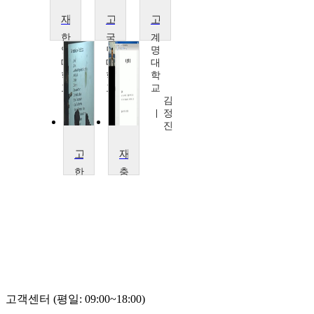
재료역학1
고체역학
고체역학2
한
국
계
양
민
명
대
대
대
학
학
학
교
교
교
한
이
김
석
상
정
영
범
진
고체역학
재료역학Ⅰ
한
충
양
북
대
대
학
학
교
교
이
주
원
진
철
원
고객센터 (평일: 09:00~18:00)