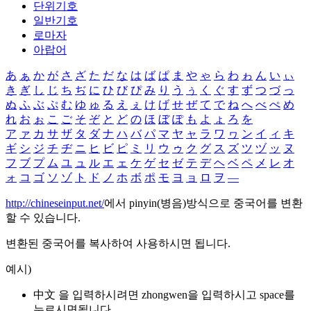
단위기호
일반기호
로마자
아랍어
あ
ぁ
か
が
さ
ざ
た
だ
な
は
ば
ぱ
ま
や
ゃ
ら
わ
ゎ
ん
い
ぃ
き
ぎ
し
じ
ち
ぢ
に
ひ
び
ぴ
み
り
う
ぅ
く
ぐ
す
ず
つ
づ
っ
ぬ
ふ
ぶ
ぷ
む
ゆ
ゅ
る
え
ぇ
け
げ
せ
ぜ
て
で
ね
へ
べ
ぺ
め
れ
お
ぉ
こ
ご
そ
ぞ
と
ど
の
ほ
ぼ
ぽ
も
よ
ょ
ろ
を
ア
ァ
カ
サ
ザ
タ
ダ
ナ
ハ
バ
パ
マ
ヤ
ャ
ラ
ワ
ヮ
ン
イ
ィ
キ
ギ
シ
ジ
チ
ヂ
ニ
ヒ
ビ
ピ
ミ
リ
ウ
ゥ
ク
グ
ス
ズ
ツ
ヅ
ッ
ヌ
フ
ブ
プ
ム
ユ
ュ
ル
エ
ェ
ケ
ゲ
セ
ゼ
テ
デ
ヘ
ベ
ペ
メ
レ
オ
ォ
コ
ゴ
ソ
ゾ
ト
ド
ノ
ホ
ボ
ポ
モ
ヨ
ョ
ロ
ヲ
―
http://chineseinput.net/
에서 pinyin(병음)방식으로 중국어를 변환
할 수 있습니다.
변환된 중국어를 복사하여 사용하시면 됩니다.
예시)
中文 을 입력하시려면
zhongwen
을 입력하시고 space를
누르시면됩니다.