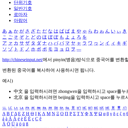
단위기호
일반기호
로마자
아랍어
あ
ぁ
か
が
さ
ざ
た
だ
な
は
ば
ぱ
ま
や
ゃ
ら
わ
ゎ
ん
い
ぃ
き
こ
ご
そ
ぞ
と
ど
の
ほ
ぼ
ぽ
も
よ
ょ
ろ
を
ア
ァ
カ
サ
ザ
タ
ダ
ナ
ハ
バ
パ
マ
ヤ
ャ
ラ
ワ
ヮ
ン
イ
ィ
キ
ギ
ソ
ゾ
ト
ド
ノ
ホ
ボ
ポ
モ
ヨ
ョ
ロ
ヲ
―
http://chineseinput.net/
에서 pinyin(병음)방식으로 중국어를 변환
변환된 중국어를 복사하여 사용하시면 됩니다.
예시)
中文 을 입력하시려면
zhongwen
을 입력하시고 space를
北京 을 입력하시려면
beijing
을 입력하시고 space를 누르
ㅥ
ㅦ
ㅧ
ㅨ
ㅩ
ㅪ
ㅫ
ㅬ
ㅭ
ㅮ
ㅯ
ㅰ
ㅱ
ㅲ
ㅳ
ㅴ
ㅵ
ㅶ
ㅷ
ㅸ
ㅹ
ㅺ
Α
Β
Γ
Δ
Ε
Ζ
Η
Θ
Ι
Κ
Λ
Μ
Ν
Ξ
Ο
Π
Ρ
Σ
Τ
Υ
Φ
Χ
Ψ
Ω
α
β
γ
δ
ε
ζ
η
á
à
Á
À
é
è
É
È
ç
Ç
ê
Ä
Ö
Ü
ä
ö
ü
ß