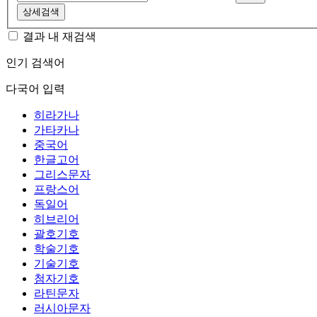
상세검색
결과 내 재검색
인기 검색어
다국어 입력
히라가나
가타카나
중국어
한글고어
그리스문자
프랑스어
독일어
히브리어
괄호기호
학술기호
기술기호
첨자기호
라틴문자
러시아문자