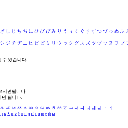
ぎ
し
じ
ち
ぢ
に
ひ
び
ぴ
み
り
う
ぅ
く
ぐ
す
ず
つ
づ
っ
ぬ
ふ
シ
ジ
チ
ヂ
ニ
ヒ
ビ
ピ
ミ
リ
ウ
ゥ
ク
グ
ス
ズ
ツ
ヅ
ッ
ヌ
フ
ブ
할 수 있습니다.
누르시면됩니다.
시면 됩니다.
ㅻ
ㅼ
ㅽ
ㅾ
ㅿ
ㆀ
ㆁ
ㆂ
ㆃ
ㆄ
ㆅ
ㆆ
ㆇ
ㆈ
ㆉ
ㆊ
ㆋ
ㆌ
ㆍ
ㆎ
θ
ι
κ
λ
μ
ν
ξ
ο
π
ρ
σ
τ
υ
φ
χ
ψ
ω