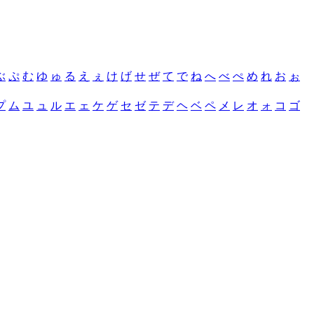
ぶ
ぷ
む
ゆ
ゅ
る
え
ぇ
け
げ
せ
ぜ
て
で
ね
へ
べ
ぺ
め
れ
お
ぉ
プ
ム
ユ
ュ
ル
エ
ェ
ケ
ゲ
セ
ゼ
テ
デ
ヘ
ベ
ペ
メ
レ
オ
ォ
コ
ゴ