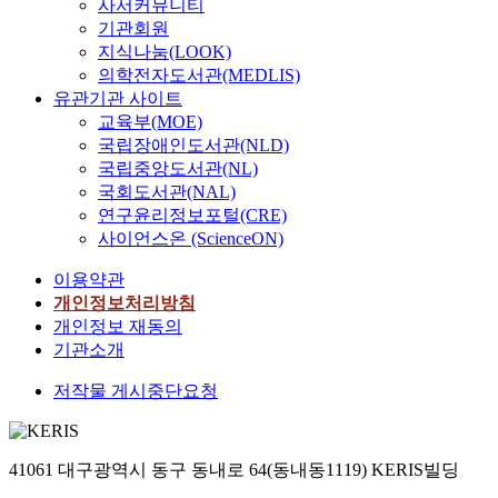
사서커뮤니티
기관회원
지식나눔(LOOK)
의학전자도서관(MEDLIS)
유관기관 사이트
교육부(MOE)
국립장애인도서관(NLD)
국립중앙도서관(NL)
국회도서관(NAL)
연구윤리정보포털(CRE)
사이언스온 (ScienceON)
이용약관
개인정보처리방침
개인정보 재동의
기관소개
저작물 게시중단요청
41061 대구광역시 동구 동내로 64(동내동1119) KERIS빌딩