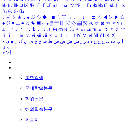
㎒
㎓
㎔
Ω
㏀
㏁
㎊
㎋
㎌
㏖
㏅
㎭
㎮
㎯
㏛
㎩
㎪
㎫
㎬
㏝
㏐
㏓
㏃
㏉
㏜
㏆
§
※
☆
★
○
●
◎
◇
◆
□
■
△
▽
→
←
↑
↓
↔
〓
◁
◀
▷
▶
♤
♠
♡
♥
♧
♣
⊙
◈
▣
◐
◑
▒
▤
▥
▨
▧
▦
▩
♨
☏
☎
☜
☞
¶
†
‡
↕
↗
↙
↖
↘
♭
♩
♪
♬
㉿
㈜
№
㏇
™
㏂
㏘
℡
＃
＆
＊
＠
ª
º
ⅰ
ⅱ
ⅲ
ⅳ
ⅴ
ⅵ
ⅶ
ⅷ
ⅸ
ⅹ
Ⅰ
Ⅱ
Ⅲ
Ⅳ
Ⅴ
Ⅵ
Ⅶ
Ⅷ
Ⅸ
Ⅹ
ا
ب
ت
ث
ج
ح
خ
د
ذ
ر
ز
س
ش
ص
ض
ط
ظ
ع
غ
ف
ق
ک
ل
م
ن
ه
و
ی
닫기
통합검색
국내학술논문
학위논문
해외학술논문
학술지