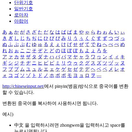
단위기호
일반기호
로마자
아랍어
あ
ぁ
か
が
さ
ざ
た
だ
な
は
ば
ぱ
ま
や
ゃ
ら
わ
ゎ
ん
い
ぃ
き
ぎ
し
じ
ち
ぢ
に
ひ
び
ぴ
み
り
う
ぅ
く
ぐ
す
ず
つ
づ
っ
ぬ
ふ
ぶ
ぷ
む
ゆ
ゅ
る
え
ぇ
け
げ
せ
ぜ
て
で
ね
へ
べ
ぺ
め
れ
お
ぉ
こ
ご
そ
ぞ
と
ど
の
ほ
ぼ
ぽ
も
よ
ょ
ろ
を
ア
ァ
カ
サ
ザ
タ
ダ
ナ
ハ
バ
パ
マ
ヤ
ャ
ラ
ワ
ヮ
ン
イ
ィ
キ
ギ
シ
ジ
チ
ヂ
ニ
ヒ
ビ
ピ
ミ
リ
ウ
ゥ
ク
グ
ス
ズ
ツ
ヅ
ッ
ヌ
フ
ブ
プ
ム
ユ
ュ
ル
エ
ェ
ケ
ゲ
セ
ゼ
テ
デ
ヘ
ベ
ペ
メ
レ
オ
ォ
コ
ゴ
ソ
ゾ
ト
ド
ノ
ホ
ボ
ポ
モ
ヨ
ョ
ロ
ヲ
―
http://chineseinput.net/
에서 pinyin(병음)방식으로 중국어를 변환
할 수 있습니다.
변환된 중국어를 복사하여 사용하시면 됩니다.
예시)
中文 을 입력하시려면
zhongwen
을 입력하시고 space를
누르시면됩니다.