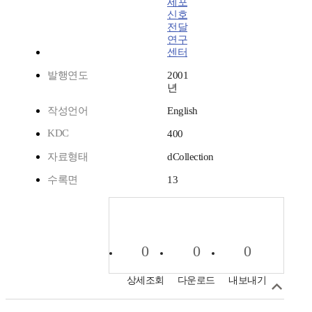
세포
신호
전달
연구
센터
발행연도
2001
년
작성언어
English
KDC
400
자료형태
dCollection
수록면
13
0
0
0
상세조회
다운로드
내보내기