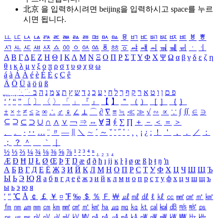
北京 을 입력하시려면
beijing
을 입력하시고 space를 누르
시면 됩니다.
ㅥ
ㅦ
ㅧ
ㅨ
ㅩ
ㅪ
ㅫ
ㅬ
ㅭ
ㅮ
ㅯ
ㅰ
ㅱ
ㅲ
ㅳ
ㅴ
ㅵ
ㅶ
ㅷ
ㅸ
ㅹ
ㅺ
ㅻ
ㅼ
ㅽ
ㅾ
ㅿ
ㆀ
ㆁ
ㆂ
ㆃ
ㆄ
ㆅ
ㆆ
ㆇ
ㆈ
ㆉ
ㆊ
ㆋ
ㆌ
ㆍ
ㆎ
Α
Β
Γ
Δ
Ε
Ζ
Η
Θ
Ι
Κ
Λ
Μ
Ν
Ξ
Ο
Π
Ρ
Σ
Τ
Υ
Φ
Χ
Ψ
Ω
α
β
γ
δ
ε
ζ
η
θ
ι
κ
λ
μ
ν
ξ
ο
π
ρ
σ
τ
υ
φ
χ
ψ
ω
á
à
Á
À
é
è
É
È
ç
Ç
ê
Ä
Ö
Ü
ä
ö
ü
ß
ְ
ֳ
ֲ
ֱ
ָ
ַ
ֵ
ֶ
ִ
ֹ
ּ
ֻ
ׂ
ׁ
ּ
ב
ה
נ
מ
צ
ת
ץ
ש
ד
ג
כ
ע
י
ח
ל
ך
ף
ק
ר
א
ט
ו
ן
ם
פ
‘
’
“
”
〔
〕
〈
〉
「
」
『
』
【
】
＂
（
）
［
］
｛
｝
±
×
÷
≠
≤
≥
∞
∴
♂
♀
∠
⊥
⌒
∂
∇
≡
≒
≪
≫
√
∽
∝
∵
∫
∬
∈
∋
⊆
⊇
⊂
⊃
∪
∩
∧
∨
￢
⇒
⇔
∀
∃
∮
∑
∏
＋
－
＜
＝
＞
、
。
·
‥
…
¨
〃
―
∥
＼
∼
´
～
ˇ
˘
˝
˚
˙
¸
˛
¡
¿
ː
！
＇
，
．
／
：
；
？
＾
＿
｀
｜
½
⅓
⅔
¼
¾
⅛
⅜
⅝
⅞
¹
²
³
⁴
ⁿ
₁
₂
₃
₄
Æ
Ð
Ħ
Ĳ
Ł
Ø
Œ
Þ
Ŧ
Ŋ
æ
đ
ð
ħ
ı
ĳ
ĸ
ŀ
ł
ø
œ
ß
þ
ŧ
ŋ
ŉ
А
Б
В
Г
Д
Е
Ё
Ж
З
И
Й
К
Л
М
Н
О
П
Р
С
Т
У
Ф
Х
Ц
Ч
Ш
Щ
Ъ
Ы
Ь
Э
Ю
Я
а
б
в
г
д
е
ё
ж
з
и
й
к
л
м
н
о
п
р
с
т
у
ф
х
ц
ч
ш
щ
ъ
ы
ь
э
ю
я
′
″
℃
Å
￠
￡
￥
¤
℉
‰
＄
％
Ｆ
￦
㎕
㎖
㎗
ℓ
㎘
㏄
㎣
㎤
㎥
㎦
㎙
㎚
㎛
㎜
㎝
㎞
㎟
㎠
㎡
㎢
㏊
㎍
㎎
㎏
㏏
㎈
㎉
㏈
㎧
㎨
㎰
㎱
㎲
㎳
㎴
㎵
㎶
㎷
㎸
㎹
㎀
㎁
㎂
㎃
㎄
㎺
㎻
㎽
㎾
㎿
㎐
㎑