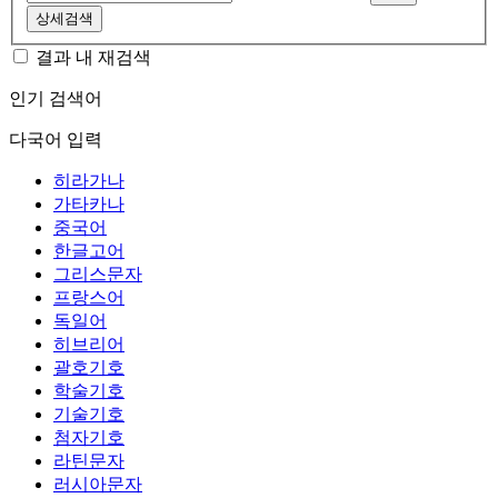
상세검색
결과 내 재검색
인기 검색어
다국어 입력
히라가나
가타카나
중국어
한글고어
그리스문자
프랑스어
독일어
히브리어
괄호기호
학술기호
기술기호
첨자기호
라틴문자
러시아문자