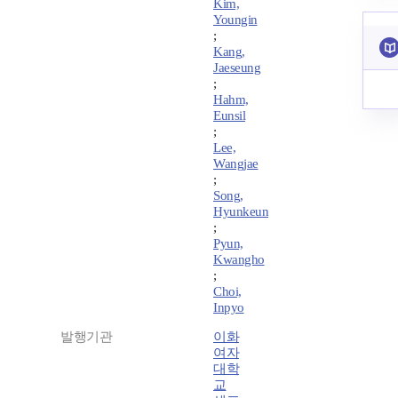
Kim,
Youngin
;
Kang,
Jaeseung
;
Hahm,
Eunsil
;
Lee,
Wangjae
;
Song,
Hyunkeun
;
Pyun,
Kwangho
;
Choi,
Inpyo
발행기관
이화
여자
대학
교