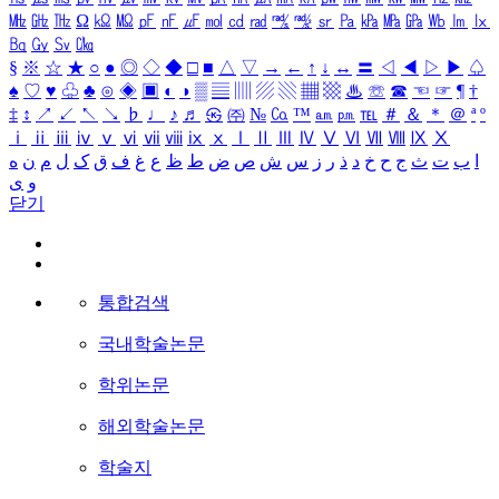
㎒
㎓
㎔
Ω
㏀
㏁
㎊
㎋
㎌
㏖
㏅
㎭
㎮
㎯
㏛
㎩
㎪
㎫
㎬
㏝
㏐
㏓
㏃
㏉
㏜
㏆
§
※
☆
★
○
●
◎
◇
◆
□
■
△
▽
→
←
↑
↓
↔
〓
◁
◀
▷
▶
♤
♠
♡
♥
♧
♣
⊙
◈
▣
◐
◑
▒
▤
▥
▨
▧
▦
▩
♨
☏
☎
☜
☞
¶
†
‡
↕
↗
↙
↖
↘
♭
♩
♪
♬
㉿
㈜
№
㏇
™
㏂
㏘
℡
＃
＆
＊
＠
ª
º
ⅰ
ⅱ
ⅲ
ⅳ
ⅴ
ⅵ
ⅶ
ⅷ
ⅸ
ⅹ
Ⅰ
Ⅱ
Ⅲ
Ⅳ
Ⅴ
Ⅵ
Ⅶ
Ⅷ
Ⅸ
Ⅹ
ا
ب
ت
ث
ج
ح
خ
د
ذ
ر
ز
س
ش
ص
ض
ط
ظ
ع
غ
ف
ق
ک
ل
م
ن
ه
و
ی
닫기
통합검색
국내학술논문
학위논문
해외학술논문
학술지