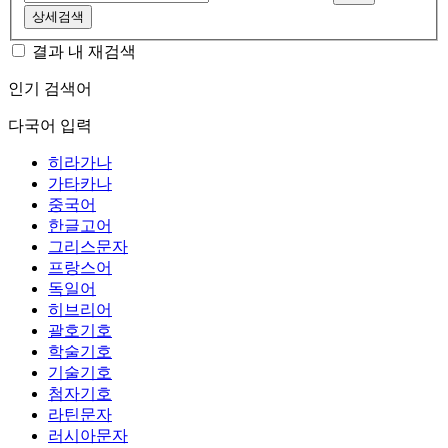
상세검색
결과 내 재검색
인기 검색어
다국어 입력
히라가나
가타카나
중국어
한글고어
그리스문자
프랑스어
독일어
히브리어
괄호기호
학술기호
기술기호
첨자기호
라틴문자
러시아문자