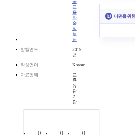
국
교
육
나만을 위한
학
술
정
보
원
발행연도
2019
년
작성언어
Korean
자료형태
교
육
유
관
기
관
0
0
0