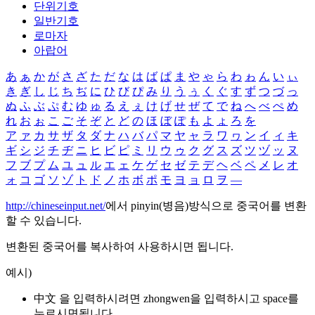
단위기호
일반기호
로마자
아랍어
あ
ぁ
か
が
さ
ざ
た
だ
な
は
ば
ぱ
ま
や
ゃ
ら
わ
ゎ
ん
い
ぃ
き
ぎ
し
じ
ち
ぢ
に
ひ
び
ぴ
み
り
う
ぅ
く
ぐ
す
ず
つ
づ
っ
ぬ
ふ
ぶ
ぷ
む
ゆ
ゅ
る
え
ぇ
け
げ
せ
ぜ
て
で
ね
へ
べ
ぺ
め
れ
お
ぉ
こ
ご
そ
ぞ
と
ど
の
ほ
ぼ
ぽ
も
よ
ょ
ろ
を
ア
ァ
カ
サ
ザ
タ
ダ
ナ
ハ
バ
パ
マ
ヤ
ャ
ラ
ワ
ヮ
ン
イ
ィ
キ
ギ
シ
ジ
チ
ヂ
ニ
ヒ
ビ
ピ
ミ
リ
ウ
ゥ
ク
グ
ス
ズ
ツ
ヅ
ッ
ヌ
フ
ブ
プ
ム
ユ
ュ
ル
エ
ェ
ケ
ゲ
セ
ゼ
テ
デ
ヘ
ベ
ペ
メ
レ
オ
ォ
コ
ゴ
ソ
ゾ
ト
ド
ノ
ホ
ボ
ポ
モ
ヨ
ョ
ロ
ヲ
―
http://chineseinput.net/
에서 pinyin(병음)방식으로 중국어를 변환
할 수 있습니다.
변환된 중국어를 복사하여 사용하시면 됩니다.
예시)
中文 을 입력하시려면
zhongwen
을 입력하시고 space를
누르시면됩니다.