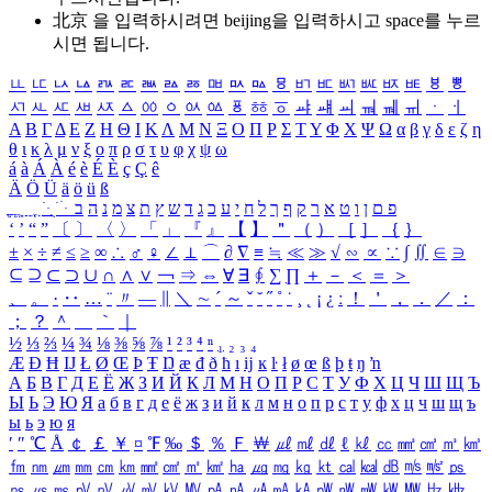
北京 을 입력하시려면
beijing
을 입력하시고 space를 누르
시면 됩니다.
ㅥ
ㅦ
ㅧ
ㅨ
ㅩ
ㅪ
ㅫ
ㅬ
ㅭ
ㅮ
ㅯ
ㅰ
ㅱ
ㅲ
ㅳ
ㅴ
ㅵ
ㅶ
ㅷ
ㅸ
ㅹ
ㅺ
ㅻ
ㅼ
ㅽ
ㅾ
ㅿ
ㆀ
ㆁ
ㆂ
ㆃ
ㆄ
ㆅ
ㆆ
ㆇ
ㆈ
ㆉ
ㆊ
ㆋ
ㆌ
ㆍ
ㆎ
Α
Β
Γ
Δ
Ε
Ζ
Η
Θ
Ι
Κ
Λ
Μ
Ν
Ξ
Ο
Π
Ρ
Σ
Τ
Υ
Φ
Χ
Ψ
Ω
α
β
γ
δ
ε
ζ
η
θ
ι
κ
λ
μ
ν
ξ
ο
π
ρ
σ
τ
υ
φ
χ
ψ
ω
á
à
Á
À
é
è
É
È
ç
Ç
ê
Ä
Ö
Ü
ä
ö
ü
ß
ְ
ֳ
ֲ
ֱ
ָ
ַ
ֵ
ֶ
ִ
ֹ
ּ
ֻ
ׂ
ׁ
ּ
ב
ה
נ
מ
צ
ת
ץ
ש
ד
ג
כ
ע
י
ח
ל
ך
ף
ק
ר
א
ט
ו
ן
ם
פ
‘
’
“
”
〔
〕
〈
〉
「
」
『
』
【
】
＂
（
）
［
］
｛
｝
±
×
÷
≠
≤
≥
∞
∴
♂
♀
∠
⊥
⌒
∂
∇
≡
≒
≪
≫
√
∽
∝
∵
∫
∬
∈
∋
⊆
⊇
⊂
⊃
∪
∩
∧
∨
￢
⇒
⇔
∀
∃
∮
∑
∏
＋
－
＜
＝
＞
、
。
·
‥
…
¨
〃
―
∥
＼
∼
´
～
ˇ
˘
˝
˚
˙
¸
˛
¡
¿
ː
！
＇
，
．
／
：
；
？
＾
＿
｀
｜
½
⅓
⅔
¼
¾
⅛
⅜
⅝
⅞
¹
²
³
⁴
ⁿ
₁
₂
₃
₄
Æ
Ð
Ħ
Ĳ
Ł
Ø
Œ
Þ
Ŧ
Ŋ
æ
đ
ð
ħ
ı
ĳ
ĸ
ŀ
ł
ø
œ
ß
þ
ŧ
ŋ
ŉ
А
Б
В
Г
Д
Е
Ё
Ж
З
И
Й
К
Л
М
Н
О
П
Р
С
Т
У
Ф
Х
Ц
Ч
Ш
Щ
Ъ
Ы
Ь
Э
Ю
Я
а
б
в
г
д
е
ё
ж
з
и
й
к
л
м
н
о
п
р
с
т
у
ф
х
ц
ч
ш
щ
ъ
ы
ь
э
ю
я
′
″
℃
Å
￠
￡
￥
¤
℉
‰
＄
％
Ｆ
￦
㎕
㎖
㎗
ℓ
㎘
㏄
㎣
㎤
㎥
㎦
㎙
㎚
㎛
㎜
㎝
㎞
㎟
㎠
㎡
㎢
㏊
㎍
㎎
㎏
㏏
㎈
㎉
㏈
㎧
㎨
㎰
㎱
㎲
㎳
㎴
㎵
㎶
㎷
㎸
㎹
㎀
㎁
㎂
㎃
㎄
㎺
㎻
㎽
㎾
㎿
㎐
㎑