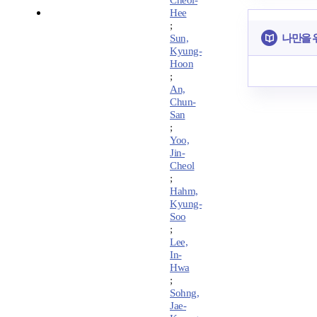
Cheol-
Hee
;
나만을 
Sun,
Kyung-
Hoon
;
An,
Chun-
San
;
Yoo,
Jin-
Cheol
;
Hahm,
Kyung-
Soo
;
Lee,
In-
Hwa
;
Sohng,
Jae-