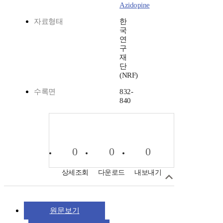
Azidopine
자료형태
한
국
연
구
재
단
(NRF)
수록면
832-
840
0
0
0
상세조회
다운로드
내보내기
원문보기