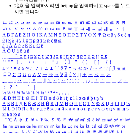
北京 을 입력하시려면
beijing
을 입력하시고 space를 누르
시면 됩니다.
ㅥ
ㅦ
ㅧ
ㅨ
ㅩ
ㅪ
ㅫ
ㅬ
ㅭ
ㅮ
ㅯ
ㅰ
ㅱ
ㅲ
ㅳ
ㅴ
ㅵ
ㅶ
ㅷ
ㅸ
ㅹ
ㅺ
ㅻ
ㅼ
ㅽ
ㅾ
ㅿ
ㆀ
ㆁ
ㆂ
ㆃ
ㆄ
ㆅ
ㆆ
ㆇ
ㆈ
ㆉ
ㆊ
ㆋ
ㆌ
ㆍ
ㆎ
Α
Β
Γ
Δ
Ε
Ζ
Η
Θ
Ι
Κ
Λ
Μ
Ν
Ξ
Ο
Π
Ρ
Σ
Τ
Υ
Φ
Χ
Ψ
Ω
α
β
γ
δ
ε
ζ
η
θ
ι
κ
λ
μ
ν
ξ
ο
π
ρ
σ
τ
υ
φ
χ
ψ
ω
á
à
Á
À
é
è
É
È
ç
Ç
ê
Ä
Ö
Ü
ä
ö
ü
ß
ְ
ֳ
ֲ
ֱ
ָ
ַ
ֵ
ֶ
ִ
ֹ
ּ
ֻ
ׂ
ׁ
ּ
ב
ה
נ
מ
צ
ת
ץ
ש
ד
ג
כ
ע
י
ח
ל
ך
ף
ק
ר
א
ט
ו
ן
ם
פ
‘
’
“
”
〔
〕
〈
〉
「
」
『
』
【
】
＂
（
）
［
］
｛
｝
±
×
÷
≠
≤
≥
∞
∴
♂
♀
∠
⊥
⌒
∂
∇
≡
≒
≪
≫
√
∽
∝
∵
∫
∬
∈
∋
⊆
⊇
⊂
⊃
∪
∩
∧
∨
￢
⇒
⇔
∀
∃
∮
∑
∏
＋
－
＜
＝
＞
、
。
·
‥
…
¨
〃
―
∥
＼
∼
´
～
ˇ
˘
˝
˚
˙
¸
˛
¡
¿
ː
！
＇
，
．
／
：
；
？
＾
＿
｀
｜
½
⅓
⅔
¼
¾
⅛
⅜
⅝
⅞
¹
²
³
⁴
ⁿ
₁
₂
₃
₄
Æ
Ð
Ħ
Ĳ
Ł
Ø
Œ
Þ
Ŧ
Ŋ
æ
đ
ð
ħ
ı
ĳ
ĸ
ŀ
ł
ø
œ
ß
þ
ŧ
ŋ
ŉ
А
Б
В
Г
Д
Е
Ё
Ж
З
И
Й
К
Л
М
Н
О
П
Р
С
Т
У
Ф
Х
Ц
Ч
Ш
Щ
Ъ
Ы
Ь
Э
Ю
Я
а
б
в
г
д
е
ё
ж
з
и
й
к
л
м
н
о
п
р
с
т
у
ф
х
ц
ч
ш
щ
ъ
ы
ь
э
ю
я
′
″
℃
Å
￠
￡
￥
¤
℉
‰
＄
％
Ｆ
￦
㎕
㎖
㎗
ℓ
㎘
㏄
㎣
㎤
㎥
㎦
㎙
㎚
㎛
㎜
㎝
㎞
㎟
㎠
㎡
㎢
㏊
㎍
㎎
㎏
㏏
㎈
㎉
㏈
㎧
㎨
㎰
㎱
㎲
㎳
㎴
㎵
㎶
㎷
㎸
㎹
㎀
㎁
㎂
㎃
㎄
㎺
㎻
㎽
㎾
㎿
㎐
㎑