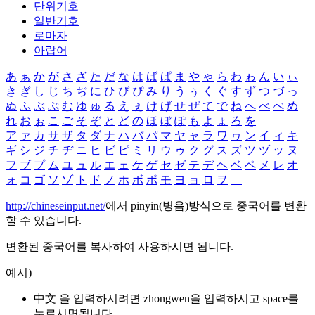
단위기호
일반기호
로마자
아랍어
あ
ぁ
か
が
さ
ざ
た
だ
な
は
ば
ぱ
ま
や
ゃ
ら
わ
ゎ
ん
い
ぃ
き
ぎ
し
じ
ち
ぢ
に
ひ
び
ぴ
み
り
う
ぅ
く
ぐ
す
ず
つ
づ
っ
ぬ
ふ
ぶ
ぷ
む
ゆ
ゅ
る
え
ぇ
け
げ
せ
ぜ
て
で
ね
へ
べ
ぺ
め
れ
お
ぉ
こ
ご
そ
ぞ
と
ど
の
ほ
ぼ
ぽ
も
よ
ょ
ろ
を
ア
ァ
カ
サ
ザ
タ
ダ
ナ
ハ
バ
パ
マ
ヤ
ャ
ラ
ワ
ヮ
ン
イ
ィ
キ
ギ
シ
ジ
チ
ヂ
ニ
ヒ
ビ
ピ
ミ
リ
ウ
ゥ
ク
グ
ス
ズ
ツ
ヅ
ッ
ヌ
フ
ブ
プ
ム
ユ
ュ
ル
エ
ェ
ケ
ゲ
セ
ゼ
テ
デ
ヘ
ベ
ペ
メ
レ
オ
ォ
コ
ゴ
ソ
ゾ
ト
ド
ノ
ホ
ボ
ポ
モ
ヨ
ョ
ロ
ヲ
―
http://chineseinput.net/
에서 pinyin(병음)방식으로 중국어를 변환
할 수 있습니다.
변환된 중국어를 복사하여 사용하시면 됩니다.
예시)
中文 을 입력하시려면
zhongwen
을 입력하시고 space를
누르시면됩니다.