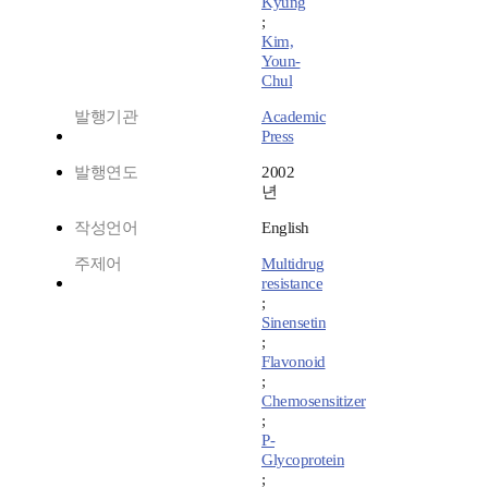
Kyung
;
Kim,
Youn-
Chul
발행기관
Academic
Press
발행연도
2002
년
작성언어
English
주제어
Multidrug
resistance
;
Sinensetin
;
Flavonoid
;
Chemosensitizer
;
P-
Glycoprotein
;