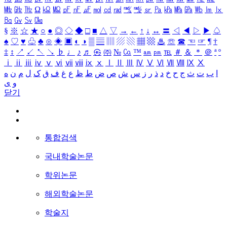
㎒
㎓
㎔
Ω
㏀
㏁
㎊
㎋
㎌
㏖
㏅
㎭
㎮
㎯
㏛
㎩
㎪
㎫
㎬
㏝
㏐
㏓
㏃
㏉
㏜
㏆
§
※
☆
★
○
●
◎
◇
◆
□
■
△
▽
→
←
↑
↓
↔
〓
◁
◀
▷
▶
♤
♠
♡
♥
♧
♣
⊙
◈
▣
◐
◑
▒
▤
▥
▨
▧
▦
▩
♨
☏
☎
☜
☞
¶
†
‡
↕
↗
↙
↖
↘
♭
♩
♪
♬
㉿
㈜
№
㏇
™
㏂
㏘
℡
＃
＆
＊
＠
ª
º
ⅰ
ⅱ
ⅲ
ⅳ
ⅴ
ⅵ
ⅶ
ⅷ
ⅸ
ⅹ
Ⅰ
Ⅱ
Ⅲ
Ⅳ
Ⅴ
Ⅵ
Ⅶ
Ⅷ
Ⅸ
Ⅹ
ا
ب
ت
ث
ج
ح
خ
د
ذ
ر
ز
س
ش
ص
ض
ط
ظ
ع
غ
ف
ق
ک
ل
م
ن
ه
و
ی
닫기
통합검색
국내학술논문
학위논문
해외학술논문
학술지