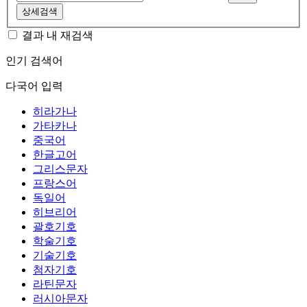
상세검색
결과 내 재검색
인기 검색어
다국어 입력
히라가나
가타카나
중국어
한글고어
그리스문자
프랑스어
독일어
히브리어
괄호기호
학술기호
기술기호
첨자기호
라틴문자
러시아문자